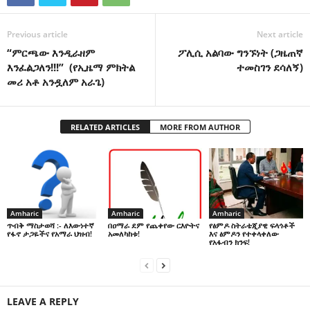
Previous article
Next article
“ምርጫው እንዲራዘም
ፖሊሲ አልባው ግንኙነት (ጋዜጠኛ
እንፈልጋለን!!!” (የኢዜማ ምክትል
ተመስገን ደሳለኝ)
መሪ አቶ አንዷለም አራጌ)
RELATED ARTICLES
MORE FROM AUTHOR
Amharic
Amharic
Amharic
በዐማራ ደም የጨቀየው ርእዮትና
የፅምዶ ስትራቴጂያዊ ፍላጎቶች
ጥብቅ ማስታወሻ :- ለእውነተኛ
አመለካከቱ!
እና ፅምዶን የተቀላቀለው
የፋኖ ታጋዬችና የአማራ ህዝብ!
የአፋብን ክንፍ!
LEAVE A REPLY