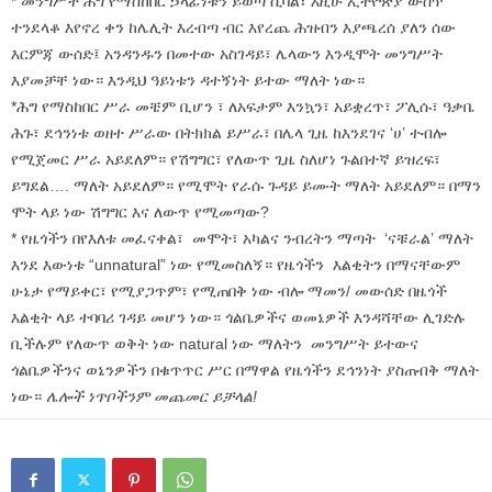
* መንግሥት ሕግ የማስከበር ኃላፊነቱን ይወጣ ሲባል፣ እዚሁ ኢትዮጵያ ውስጥ
ተንደላቆ እየኖረ ቀን ከሌሊት እረብጣ ብር እየረጨ ሕዝብን እያጫረሰ ያለን ሰው
እርምጃ ውሰድ፤ አንዳንዱን በመተው አስገዳይ፣ ሌላውን እንዲሞት መንግሥት
እያመቻቸ ነው። እንዲህ ዓይነቱን ዳተኝነት ይተው ማለት ነው።
*ሕግ የማስከበር ሥራ መቼም ቢሆን ፣ ለአፍታም እንኳን፣ አይቋረጥ፣ ፖሊሱ፣ ዓቃቤ
ሕጉ፣ ደኅንነቱ ወዘተ ሥራው በትክክል ይሥራ፣ በሌላ ጊዜ ከእንደገና ‘ሀ’ ተብሎ
የሚጀመር ሥራ አይደለም። የሽግግር፣ የለውጥ ጊዜ ስለሆነ ጉልበተኛ ይዝረፍ፣
ይግደል…. ማለት አይደለም። የሚሞት የራሱ ጉዳይ ይሙት ማለት አይደለም። በማን
ሞት ላይ ነው ሽግግር እና ለውጥ የሚመጣው?
* የዜጎችን በየእለቱ መፈናቀል፣ መሞት፣ አካልና ንብረትን ማጣት ‘ናቹራል’ ማለት
እንደ እውነቱ “unnatural” ነው የሚመስለኝ። የዜጎችን እልቂትን በማናቸውም
ሁኔታ የማይቀር፣ የሚያጋጥም፣ የሚጠበቅ ነው ብሎ ማመን/ መውሰድ በዜጎች
እልቂት ላይ ተባባሪ ገዳይ መሆን ነው። ጎልቤዎችና ወመኔዎች እንዳሻቸው ሊገድሉ
ቢችሉም የለውጥ ወቅት ነው natural ነው ማለትን መንግሥት ይተውና
ጎልቤዎችንና ወኔንዎችን በቁጥጥር ሥር በማዋል የዜጎችን ደኅንነት ያስጠብቅ ማለት
ነው።
ሌሎች ነጥቦችንም መጨመር ይቻላል!