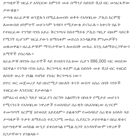
ታጣቂዎች ዝርፊያ አካሂደው ስምንት መቶ ሰማንያ ስድስት ሺህ ብር መዝረፋቸው
ታውቋል።
ታጣቂ ዘራፊዎቹ ወንጀሉን በሚፈፅሙበት ወቅት የአካባቢው ፖሊስ እርምጃ
ለመውሰድ ዘገምተኛ መሆኑንም ጉዳዩን የሚያውቁ ይናገራሉ። ከቀናት በፊት
የተዘረፈው የንግድ ባንክ አይራ ቅርንጫፍ ከከተማይቱ ፖሊስ ጣቢያ ብዙም ሳይርቅ
የሚገኝ ቢሆንም ዝርፊያውን ለማስቆም መድረስ እንዳልቻለ ምንጮቻችን
ጠቁመዋል። ዘራፊዎቹም ማንነታቸውን ለመደበቅ ሙከራ እንኳ አለማድረጋቸውን
እማኞች ያስረዳሉ።
ዘራፊዎቹ በባንኩ ሰራተኞች ላይ ድብደባ የፈፀሙ ሲሆን 886,000 ብር ወስደው
ሄደዋል። የንግድ ባንክ አይራ ቅርንጫፍ ቀደም ሲል ስድስት መቶ ሺህ ብር ተዘርፎ
ለሶስት ወራት ያህል ተዘግቶ የነበረ ቅርንጫፍ ነው።
በጥር ወር መጀመሪያ ላይ በኦሮሚያ በሁለት ቀናት ውስጥ አስራ ሰባት ባንኮች
ተዘርፈው እንደነበር ይታወሳል።
በምዕራብ ወለጋ ግድያ ዝርፊያን ሰርዓት አልበኝነት በስፋት የሚታይ መሆኑን
የሚናገሩት የአካባቢው ነዋሪዎች የመከላከያ ሰራዊት በኣአካባቢው ቢኖርም
ተመጣጣኝ እርምጃ እየወሰደ አይደለም። ይልቁንም የመከላከያ ሰራዊቱ አባላት ላይ
ታጣቂዎች ጥቃት ለማድረስ ተደጋጋሚ ሙከራ ሲያደርጉ ታይተዋል። በሰራዊቱና
በታጣቂዎቹ መካከል ውጊያ ይቀሰቀሳል የሚል ስጋት እንዳላቸውም ነዋሪዎች
ስጋታቸውን ይገልጻሉ።