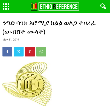
ንግድ ባንክ ኦሮሚያ ክልል ወለጋ ተዘረፈ
(ውብሸት ሙላት)
May 11, 2019