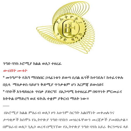
ንግድ ባንክ ኦሮሚያ ክልል ወለጋ ተዘረፈ
ውብሸት ሙላት
* መንግሥት የሕግ ማስከበር ኃላፊነቱን ይወጣ ሲባል
ዜጎች ከተገደሉ፣ ከተፈናቀሉ
በኋላ ማለቃቀስ ሳይሆን ቅድሚያ ጥንቃቄም ሆነ እርምጃ ይውሰድ፤
* ባንኮች እንዳይዘረፉ ጥበቃ ያድርግ፤ በአጋጣሚ ከተዘረፈም በፍጥነት ምርመራና
ክትትል በማድረግ ወደ ፍትሕ ተቋም ያቅርብ ማለት ነው።
—–
በኦሮሚያ ክልል ምዕራብ ወለጋ ዞን አሁንም ስርዓት አልበኝነት መቀጠሉንና
ታጣቂዎች ከሰሞኑ የኢትዮጵያ ንግድ ባንክን መዝረፋቸውን መረጃዎች ያመለክታል።
በምዕራብ ወለጋ ጊሊሶ ወረዳ በሚገኘው የኢትዮጵያ ንግድ ባንክ አይራ ቅርንጫፍ ላይ