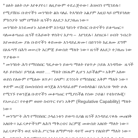
* ዕለት ዕለት ቦታ እየቀያየሩ፣ ለዚያውም ተደራጅተው፣ ሕዝብን የሚገድሉ፣
የሚያሸበሩ ቡድኖችን መንግስት ልክ ባለፈ ትእግስት አልያም እዚህ ላይ በማይገለጽ
ምክንያት ዝም በማለት ዜጎችን ለአደጋ እያጋለጠ ነው።
መንግስት እንደመሆኑ አስቀድሞ እንዲህ ዓይነት የሽብር ቡድኖችን ይቆጣጠር።
ባለመቆጣጠሩ ዜጎች የሕይወት ዋስትና እያጣ – እየገደሉ፣ እየዘረፉ፣ ሀብት ንብረት
እየመወደሙ ያሉ ቡድኖችን ቀድመው እንዳይፈጽሙ፣ በድንገት ከፈጸሙ ደግሞ
በአፋጣኝ በሕግ መሠረት እርምጃ ይውሰድ ማለት ነው። ዜጎች ለአደጋ ተጋለጡ ነው
ጥያቄው።
* መንግስት ሕግ የማስከበር ግዴታውን ይወጣ ማለት የፀጥታ ኃይሉ እንዳሻው ዜጎች
ላይ ይተኩስ፣ ይግደል ወዘተ…. ማለት በፍጹም ሊሆን አይችልም። አቅም አለው
ወይስ የለውም የሚለው ጸጥታ፣ ሰላም፣ ደኅንነት የማስከበር አቅም ማለት ነው።
ቀድሞ መረጃ በመሰብሰብ ወንጀል እንዳይፈፀም የመከላከል፣ በአገሪቱ ግዛት ሁሉ
የሚገኙ የወንጀል ቡድኖችን መቆጣጠር የሚያስችል የሰው ኃይል፣ የቴክኖሎጂ፣
የአሠራር፣ የተቋም ወዘተ ስብጥር የሆነ አቅም (Regulative Capability) ማለት
ነው።
* መንግሥት ሕግ የማስከበር ኃላፊነቱን ይወጣ ሲባል ዜጎች እንዳይፈናቀሉ መጠበቅ
አለበት። አፈናቃዮችንም ለሕግ ማቅረብና እርምጃ መውሰድ አለበት ማለት ነው።
አፈናቃዮችን ወደ ፍትሕ ሥርዓቱ ለማምጣት ዳተኛ መሆን የለበትም ማለት ነው።