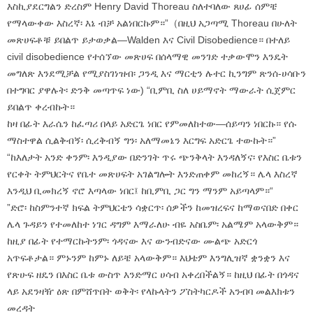
እስኪያደርግልን ድረስም Henry David Thoreau ስለተባለው ጸሀፊ ሰምቼ
የማላውቀው እስረኛ፡ እኔ ብቻ አልነበርኩም።”（በዚህ አጋጣሚ Thoreau በሁለት
መጽሀፍቶቹ ይበልጥ ይታወቃል—Walden እና Civil Disobedience። በተለይ
civil disobedience የተሰኘው መጽሀፍ በሰላማዊ መንገድ ተቃውሞን እንዴት
መግለጽ እንደሚቻል የሚያስገነዝብ፡ ጋንዲ እና ማርቲን ሉተር ኪንግም ጽንሰ-ሀሳቡን
በተግባር ያዋሉት፡ ድንቅ መጣጥፍ ነው) “ቢምቢ ስለ ሀይማኖት ማውራት ሲጀምር
ይበልጥ ቀረብኩት።
ከዛ በፊት እራሴን ከፈጣሪ በላይ አድርጌ ነበር የምመለከተው—ሰይጣን ነበርኩ። የሱ
ማስተዋል ሲልቅብኝ፡ ሲረቅብኝ ግን፡ አለማመኔን እርግፍ አድርጌ ተውኩት።”
“ከእለታት አንድ ቀንም፡ እንዲያው በድንገት ጥሩ ጭንቅላት እንዳለኝና፡ የእስር ቤቱን
የርቀት ትምህርትና የቤተ መጽሀፍት አገልግሎት እንድጠቀም መከረኝ። ሌላ እስረኛ
እንዲህ ቢመክረኝ ኖሮ እጣላው ነበር፤ ከቢምቢ ጋር ግን ማንም አይጣላም።“
”ድሮ፡ ከስምንተኛ ክፍል ትምህርቴን ሳቋርጥ፡ ሰዎችን ከመዝረፍና ከማወናበድ በቀር
ሌላ ጉዳይን የተመለከተ ነገር ዳግም እማራለሁ ብዬ አስቤም፡ አልሜም አላውቅም።
ከዚያ በፊት የተማርኩትንም፡ ጎዳናው እና ውንብድናው ሙልጭ አድርጎ
አጥፍቶታል። ምኑንም ከምኑ ለይቼ አላውቅም። እህቴም እንግሊዝኛ ቋንቋን እና
የጽሁፍ ዘዴን በእስር ቤቱ ውስጥ እንድማር ሀሳብ አቀረበችልኝ። ከዚህ በፊት በጎዳና
ላይ አደንዛዥ ዕጽ በምሸጥበት ወቅት፡ የላኩላትን ፖስትካርዶች አንብባ መልእክቱን
መረዳት