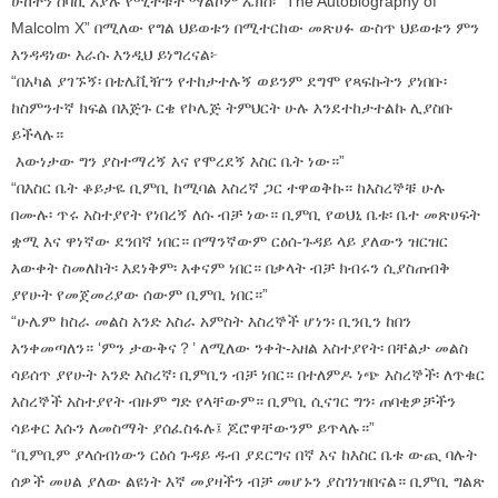
ሁከትን ሰባኪ እያሉ የሚተቹት ማልኮም ኤክስ፡ ”The Autobiography of
Malcolm X” በሚለው የግል ህይወቱን በሚተርከው መጽሀፉ ውስጥ ህይወቱን ምን
እንዳዳነው እራሱ እንዲህ ይነግረናል፦
“በአካል ያገኙኝ፡ በቴሌቪዥን የተከታተሉኝ ወይንም ደግሞ የጻፍኩትን ያነበቡ፡
ከስምንተኛ ክፍል በእጅጉ ርቄ የኮሌጅ ትምህርት ሁሉ እንደተከታተልኩ ሊያስቡ
ይችላሉ።
እውነታው ግን ያስተማረኝ እና የሞረደኝ እስር ቤት ነው።”
“በእስር ቤት ቆይታዬ ቢምቢ ከሚባል እስረኛ ጋር ተዋወቅኩ። ከእስረኞቹ ሁሉ
በሙሉ፡ ጥሩ አስተያየት የነበረኝ ለሱ ብቻ ነው። ቢምቢ የወህኒ ቤቱ፡ ቤተ መጽሀፍት
ቋሚ እና ዋነኛው ደንበኛ ነበር። በማንኛውም ርዕሰ-ጉዳይ ላይ ያለውን ዝርዝር
እውቀት ስመለከት፡ እደነቅም፡ እቀናም ነበር። በቃላት ብቻ ክብሩን ሲያስጠብቅ
ያየሁት የመጀመሪያው ሰውም ቢምቢ ነበር።”
“ሁሌም ከስራ መልስ አንድ አስራ አምስት እስረኞች ሆነን፡ ቢንቢን ከበን
እንቀመጣለን። ‘ምን ታውቅና？’ ለሚለው ንቀት-አዘል አስተያየት፡ በቸልታ መልስ
ሳይሰጥ ያየሁት አንድ እስረኛ፡ ቢምቢን ብቻ ነበር። በተለምዶ ነጭ እስረኞች፡ ለጥቁር
እስረኞች አስተያየት ብዙም ግድ የላቸውም። ቢምቢ ሲናገር ግን፡ ጠባቂዎቻችን
ሳይቀር እሱን ለመስማት ያሰፈስፋሉ፤ ጆሮዋቸውንም ይጥላሉ።”
“ቢምቢም ያላሰብነውን ርዕሰ ጉዳይ ዱብ ያደርግና በኛ እና ከእስር ቤቱ ውጪ ባሉት
ሰዎች መሀል ያለው ልዩነት እኛ መያዛችን ብቻ መሆኑን ያስገነዝበናል። ቢምቢ ግልጽ