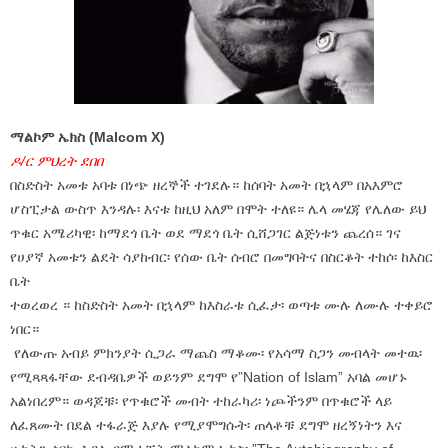
ማልኮም ኤክስ (Malcom X)
ዶ/ር ምህረት ደበበ
በስድስት አመቱ አባቱ በነጭ ዘረኞች ተገደሉ። ከሰባት አመት በኋላም በአእምሮ
ሆስፒታል ውስጥ እንዳሉ፡ እናቱ ከዚህ አለም በሞት ተለዩ። ሌላ መሄጃ የሌለው ይህ
ጥቁር አሜሪካዊ፡ ከማደጎ ቤት ወደ ማደጎ ቤት ሲሸጋገር ልጅነቱን ጨረሰ። ገና
የሀያኛ አመቱን ልደት ሳያከብር፡ የሰው ቤት ሰብሮ በመግባትና በስርቆት ተከሶ፡ ከእስር
ቤት
ተወረወረ ። ከስድስት አመት በኋላም ከእስራቱ ሲፈታ፡ ወጣቱ ሙሉ ለሙሉ ተቀይሮ
ነበር።
የለውጡ አብይ ምክንያት ሲጋራ ማጨስ ማቆሙ፡ የአሳማ ስጋን መብላት መተዉ፡
የሚጻጻፋቸው ደብዳቤዎች ወይንም ደግሞ የ”Nation of Islam” አባል መሆኑ
አልነበረም። ወዳጆቹ፡ የጥቁሮች መብት ተከራካሪ፡ ነጮችንም በጥቁሮች ላይ
ለፈጸሙት በደል ተፋራጅ እያሉ የሚያሞግሱት፡ ጠላቶቹ ደግሞ ዘረኝነትን እና