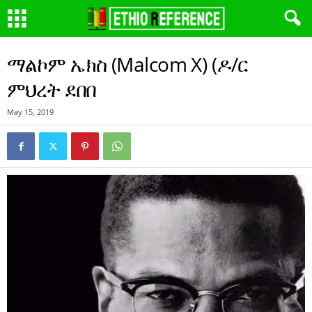
ማልኮም ኤክስ (Malcom X) (ዶ/ር
ምህረት ደበበ
May 15, 2019