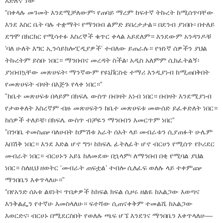
እድለኛ ነው”
“በቀላሉ መገመት እንደሚቻለውም፡ የጠባይ ማረም ከፍተኛ ትኩረት ከሚሰጥባቸው
እንደ እስር ቤት ባሉ ተቋማት፡ የማንበብ ልምድ ይበረታታል። በደንብ ያነበቡ፡ በተለይ
ደግሞ በክርክር የሚሳተፉ እስረኞች ቁጥር ቀላል አይደለም። እንደውም አንዳንዶቹ
‘ባለ ሁለት እግር ኢንሳይክሎፒዲያዎች’ ተብለው ይጠራሉ። የዝነኛ ሰዎችን ያህል
ትኩረትም ይስቡ ነበር። ማንበብና መረዳት ስችል፡ አዲስ አለምም ሲከፈትልኝ፡
ያነበብኳቸው መጽሀፍት፡ ማንኛውም የዩኒቨርስቲ ተማሪ እንዲያነብ ከሚጠበቅበት
የመጽሀፍት ብዛት በእጅጉ የላቀ ነበር።“
”ከቤተ መጽሀፍቱ በላይም በክፍሌ ውስጥ በብዛት አነብ ነበር። በብዛት እንደሚያነብ
የታወቀለት እስረኛም ብዙ መጽሀፍትን ከቤተ መጽሀፍቱ መውሰድ ይፈቀድለት ነበር።
ከሰዎች ተለይቼ፡ በክፍሌ ውስጥ ብቻዬን ማንበብን እመርጥም ነበር“
”በንባቤ ተመስጬ ባለሁበት ከምሽቱ አራት ሰአት ላይ መብራቱን ሲያጠፉት ሁሌም
እበሽቅ ነበር። እንደ እድል ሆኖ ግን፡ ከክፍሌ ፊትለፊት ሆኖ ብርሀን የሚሰጥ የኮሪደር
መብራት ነበር። ብርሀኑን አይኔ ከለመደው በኋላም፡ ለማንበብ በቂ የሚባል ያህል
ነበር። ስለዚህ ዘወትር ‘መብራት ጠፍቷል’ ተብሎ ሲለፈፍ ወለሉ ላይ ተቀምጬ
ማንበቤን እቀጥላለሁ።”
“በየአንድ ሰአቱ ልዩነት፡ ጥበቃዎች ከክፍል ክፍል ሲዞሩ ዘልዬ ከአልጋው እወጣና
እንቅልፌን የተኛሁ እመስላለሁ። ፍተሻው ሲጠናቀቅም ተመልሼ ከአልጋው
እወርድና፡ ብርሀኑ በሚደርስበት የወለሉ ጫፍ ሆኜ እንደገና ማንበቤን እቀጥላለሁ—