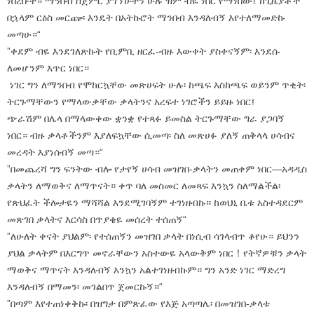
ነበረቡት። ማንበብ ስጀምር ያገኘሁትን ሁሉ ዝም ብዬ ነበር የማነበው፤ ከጊዜያቶች
በኋላም ርዕስ መርጬ፡ እንዴት በአትኩሮት ማንበብ እንዳለብኝ እየተለማመድኩ
መጣሁ።“
”ቀደም ብዬ እንደገለጽኩት የቢምቢ ዘርፈ-ብዙ እውቀት ያስቀናኝም፡ እንደሱ
ለመሆንም እጥር ነበር።
ነገር ግን ለማንበብ የሞከርኳቸው መጽሀፍት ሁሉ፡ ከጫፍ እስከጫፍ ወይንም ጥቂት፡
ትርጉማቸውን የማላውቃቸው ቃላትንና አረፍተ ነገሮችን ይይዙ ነበር፤
ጭራሽም በሌላ በማላውቀው ቋንቋ የተጻፉ ይመስል ትርጉማቸው ግራ ያጋባኝ
ነበር። ብዙ ቃላቶችንም እያለፍኳቸው ሲመጣ፡ ስለ መጽሀፉ ያለኝ ጠቅላላ ሀሳብና
መረዳት እያነሰብኝ መጣ።“
”በመጨረሻ ግን ፍንትው ብሎ የታየኝ ሀሳብ መዝገበ-ቃላትን መጠቀም ነበር—አዳዲስ
ቃላትን ለማወቅና ለማጥናት። ቀጥ ባለ መስመር ለመጻፍ እንኳን ስለማልችል፡
የጽህፈት ችሎታዬን ማሻሻል እንደሚገባኝም ተገነዘብኩ። ከወህኒ ቤቱ አስተዳደርም
መጽገበ ቃላትና እርሳስ በጥያቄዬ መሰረት ተሰጠኝ“
”ለሁለት ቀናት ያህልም፡ የተሰጠኝን መዝገበ ቃላት በነሲብ ሳገላብጥ ቆየሁ። ይህንን
ያህል ቃላትም በእርግጥ መኖራቸውን አስተውዬ አላውቅም ነበር！የትኛዎቹን ቃላት
ማወቅና ማጥናት እንዳለብኝ እንኳን አልተገነዘብኩም። ግን አንድ ነገር ማድረግ
እንዳለብኝ በማመን፡ መገልበጥ ጀመርኩኝ።“
”በጣም እየተጠነቀቅኩ፡ በዝግታ በምጽፈው የእጅ አጣጣሌ፡ በመዝገበ-ቃላቱ