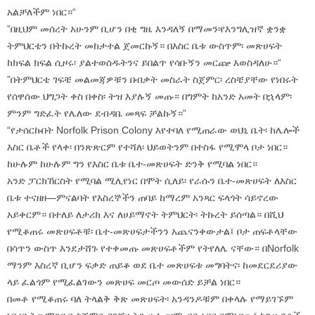
አልቻለችም ነበር።“
”በዚህም መሰረት አሁንም ቢሆን በቂ ግዜ እንዳለኝ በማመን፡የእንግሊዝኛ ቋንቋ
ትምህርቴን በትኩረት መከታተል ጀመርኩኝ። በእስር ቤቱ ውስጥም፡ መጽሀፍት
ከክፍል ክፍል ሲዞሩ፡ ያልተወሰዱትንና ይበልጥ የሳቡኝን መርጬ እወስዳለሁ።“
”በትምህርቴ ገፍቼ መልመጃዎቹን በብቃት መስራት ስጀምር፡ ረስቼያቸው የነበሩት
የሰዋሰው ህግጋት ቀስ በቀስ፡ ትዝ እያሉኝ መጡ። በግምት ከአንድ አመት በኋላም፡
ምንም ግድፈት የሌለው ደብዳቤ መጻፍ ቻልኩኝ።”
“የታሰርኩበት Norfolk Prison Colony እየተባለ የሚጠራው ወህኒ ቤት፡ ከሌሎች
እስር ቤቶች የላቀ፡ በንጽጽርም የተሻለ፡ ህይወትንም በተስፋ የሚሞላ ቦታ ነበር።
ከሁሉም ከሁሉም ግን የእስር ቤቱ ቤተ-መጽሀፍት ድንቅ የሚባል ነበር።
አንድ ፓርክኸርስት የሚባል ሚሊየነር በሞት ሲለይ፡ የራሱን ቤተ-መጽሀፍት ለእስር
ቤቱ ተናዘዘ—ምናልባት የእስረኞችን ጠባይ ከማረም አንጻር ፍላጎት ሳይኖረው
አይቀርም። በተለይ ለታሪክ እና ለሀይማኖት ትምህርት፡ ትኩረት ይሰጣል። በሺህ
የሚቆጠሩ መጽሀፍቶቹ፡ ቤተ-መጽሀፍታችንን አጨናንቀውታል፤ ቦታ ጠፍቶላቸው
በሳጥን ውስጥ እንደታሸጉ የተቀመጡ መጽሀፍቶችም የትየለሌ ናቸው። በNorfolk
ማንም እስረኛ ቢሆን ፍቃድ ጠይቆ ወደ ቤተ መጽሀፍቱ መግባትና፡ ከመደርደሪያው
ላይ ፈልጎም የሚፈልገውን መጽሀፍ መርጦ መውሰድ ይቻል ነበር።
በመቶ የሚቆጠሩ ባለ ትላልቅ ቅጽ መጽሀፍት፡ አንዳንዶቹም በቀላሉ የማይገኙም