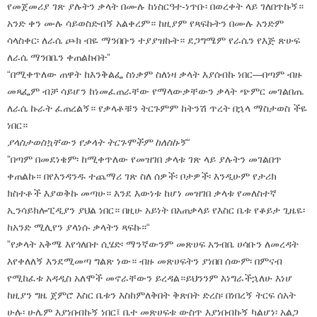
የመጀመሪያ ገጽ ያሉትን ቃላት በሙሉ ከነስርዓተ-ነጥቡ፡ በወረቀት ላይ ገለበጥኩኝ።
አንድ ቀን ሙሉ ሳይወስድብኝ አልቀረም። ከዚያም የጻፍኩትን በሙሉ አንድም
ሳላስቀር፡ ለራሴ ጮክ ብዬ ማንበቡን ተያያዝኩት። ደጋግሜም የራሴን የእጅ ጽሁፍ
ለራሴ ማንበቤን ቀጠልኩበት”
“በሚቀጥለው ጠዋት ከእንቅልፌ ስነቃም ስለነዛ ቃላት እያሰብኩ ነበር—በጣም ብዙ
መጻፌም ብቻ ሳይሆን ከነመፈጠራቸው የማላውቃቸውን ቃላት ጭምር መገልበጤ
ለራሴ ኩራት ፈጠረልኝ። የቃላቶቹን ትርጉምም ከትንሽ ጥረት በኋላ ማስታወስ ችዬ
ነበር።
ያላስታወስኳቸውን የቃላት ትርጉሞችም ከለስኩኝ“
”በጣም በመደነቄም፡ ከሚቀጥለው የመዝገበ ቃላቱ ገጽ ላይ ያሉትን መገልበጥ
ቀጠልኩ። በየእንዳንዱ ተጨማሪ ገጽ ስለ ሰዎች፡ ቦታዎች፡ እንዲሁም የታሪክ
ክስተቶች እያወቅኩ መጣሁ። እንደ እውነቱ ከሆነ መዝገበ ቃላቱ የመለስተኛ
ኢንሳይክሎፒዲያን ያህል ነበር። በዚሁ አይነት በአጠቃላይ የእስር ቤቱ የቆይታ ጊዜዬ፡
ከአንድ ሚሊየን ያላነሱ ቃላትን ጻፍኩ።“
”የቃላት አቅሜ እየጎለበተ ሲሄድ፡ ማንኛውንም መጽሀፍ አንብቤ ሀሳቡን ለመረዳት
እየቀለለኝ እንደሚመጣ ግልጽ ነው። ብዙ መጽሀፍትን ያነበበ ሰውም፡ በምናብ
የሚከፈቱ አዳዲስ አለሞች መኖራቸውን ይረዳል።ይህንንም እነግራችኋለሁ እነሆ
ከዚያን ግዜ ጀምሮ እስር ቤቱን እስከምለቅበት ቅጽበት ድረስ፡ በነበረኝ ትርፍ ሰአት
ሁሉ፡ ሁሌም እያነበብኩኝ ነበር፤ ቤተ መጽሀፍቱ ውስጥ እያነበብኩኝ ካልሆነ፡ አልጋ