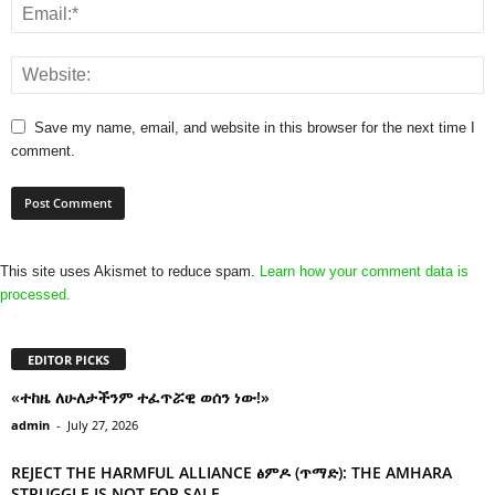
Save my name, email, and website in this browser for the next time I
comment.
This site uses Akismet to reduce spam.
Learn how your comment data is
processed.
EDITOR PICKS
«ተከዜ ለሁለታችንም ተፈጥሯዊ ወሰን ነው!»
admin
-
July 27, 2026
REJECT THE HARMFUL ALLIANCE ፅምዶ (ጥማድ): THE AMHARA
STRUGGLE IS NOT FOR SALE