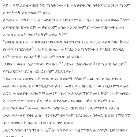
ላይ ተኝቼ እያነበብኩኝ ነኝ ማለት ነው። ከመጽሀፍት ጋር በተአምር እንኳን ማንም
ሊያላቅቀኝ አይቻለውም ነበር።
ለወራትም ወንድሞቼ እየጠየቁኝ፡ ትምህርቴንም እየተከታተልኩ፡ መጽሀፍቶችንም
እያነበብኩ፡ ከነጭራሹ መታሰሬንም ረሳሁ። እንደውም በመላው የህይወት ዘመኔ፡
እንደዚህ ነጻነት ተሰምቶኝም አያውቅም“
”የወህኒ ቤቱ ቤተ መጽሀፍት፡ ህንጻውን ከትምህርት ቤቱ ጋር ይጋራል። ከሀርቫርድና
ቦስተን ዩኒቨርስቲዎች ጭምር በመጡ መምህራን አማካኝነት ትምህርት ይሰጣል።
ሳምንታዊው የእስረኞች ክርክርም እዚሁ ይካሄዳል።
‘ህጻናት ወተት ሊሰጣቸው ይገባልን？’ አይነት ርዕሰ-ጉዳዮች፡ ስሜታዊ እስረኞች
የሚያደርጉት የጋለ ክርክር በጣም ያስደንቃል”
“በእስር ቤቱ የመጽሀፍት መደርደሪያ ላይ፡በማንኛውም ርዕሰ-ጉዳይ ላይ የተጻፉ
መጽሀፍት አይጠፉም። ሚሊየነሩ ለቤተ መጽሀፍቱ ካበረከታቸው በሺህ የሚቆጠሩ
አሮጌ መጽሀፍት፡ አብዛኞቹ አሁንም በሳጥን እንደታሸገባቸው ከጀርባ ተቀምጠዋል።
አንዳንዶቹ ጥንታዊ፣ ሽፋናቸው የተላላጠና የደበዘዘ ናቸው። ቀደም ብዬ
እንደገለጽኩላችሁ መጽሀፍቱን የለገሰው ፓርክኸርስት፡ የሀይማኖትና የታሪክ
መጽሀፍት ላይ ያተኩራል። ገንዘቡም ፍላጎቱም ስለነበረው በቀላሉ ከገበያ የማይገኙ
ብዙ መጽሀፍት ከእርሱ ስብስብ ውስጥ ነበሩ።
ይህንን ስብስብ ማግኘት የሚችል ማንኛውም ተቋም፡ ኮሌጅ እንኳን ቢሆን፡ በጣም