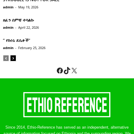
admin
-
May 19, 2026
ዘፈን ሰምቼ ተሳልኩ
admin
-
April 22, 2026
” የኩነኔ ደሴቶች’’
admin
-
February 25, 2026
Facebook
TikTok
X
Since 2014, Ethio-Reference has served as an independent, alternative
source of information focused on Ethiopia and the surrounding region. We