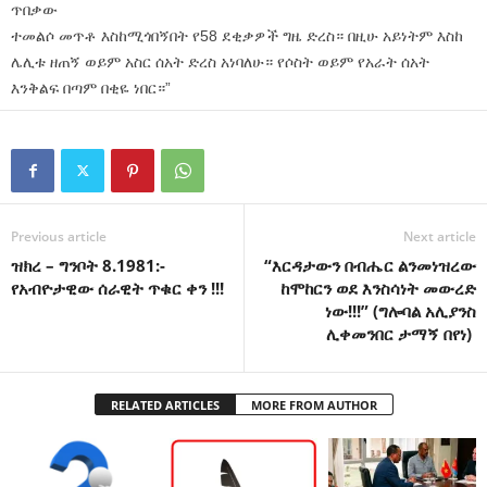
ጥበቃው
ተመልሶ መጥቶ እስከሚጎበኝበት የ58 ደቂቃዎች ግዜ ድረስ። በዚሁ አይነትም እስከ
ሌሊቱ ዘጠኝ ወይም አስር ሰአት ድረስ አነባለሁ። የሶስት ወይም የአራት ሰአት
እንቅልፍ በጣም በቂዬ ነበር።”
Previous article
Next article
ዝክረ – ግንቦት 8.1981:-
“እርዳታውን በብሔር ልንመነዝረው
የአብዮታዊው ሰራዊት ጥቁር ቀን !!!
ከሞከርን ወደ እንስሳነት መውረድ
ነው!!!” (ግሎባል አሊያንስ
ሊቀመንበር ታማኝ በየነ)
RELATED ARTICLES
MORE FROM AUTHOR