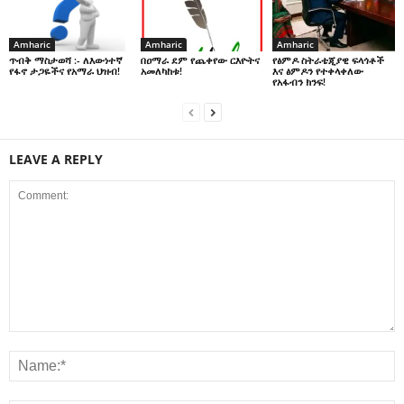
Amharic
Amharic
Amharic
በዐማራ ደም የጨቀየው ርእዮትና
የፅምዶ ስትራቴጂያዊ ፍላጎቶች
ጥብቅ ማስታወሻ :- ለእውነተኛ
አመለካከቱ!
እና ፅምዶን የተቀላቀለው
የፋኖ ታጋዬችና የአማራ ህዝብ!
የአፋብን ክንፍ!
LEAVE A REPLY