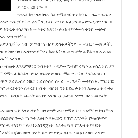
ምክር ተረክ ነው ።
የዙሪያ ክብ ፍልስፍና ላይ የሚያጠነጥን እሳቤ ። ዛሬ የፀጋዬን
ልስፍና የነገረኝ የትውልዳችን ታላቅ ምሁር ኤልያስ ወልደማርያም ነበር ።
ዶ አንዲት የሳይንስ አመጣጥና እድገት ታሪክ የምታወሳ ትንሽ መፅሃፍ
ልስፍና አጫወተኝ።
“አይህ ጎጇችን ክብ፣ ምግብ ማብሰያ ድስቶቻችንና መመገቢያ መሶቦቻችን
 ሆነው ሳለ፣ ኢትዮጵያችንን ከድህነት ሊመነጥቃት ይችል የነበረ አንድ
ሃል?” አለኝ።
ስ መስጠት እንደምቸገር ገብቶት፣ ወዲያው “አየህ፣ ጎማን ፈልስፈን ቢሆን
? ጎማን ፈልስፈን በነበረ ለጉድጓድ ውሀ ማውጫ ፑሊ እንሰራ ነበር፣
ጭን ጋሪ እንሰራ ነበር፣ ጋሪ ስንሰራ ሰፋፊ መንገዶች መቀየስ እንማር ነበር
ምሮ ዙሪያችንን በዙሪያ ክብ ተከብበን፣ ግን ህይወታችንን ለመለወጥ ትችል
ይሄው በድህነት አዙሪት ውስጥ እንሸከረከራለን። ለምን ብለን መጠየቅ
ፍና መፃህፍት እንደ ዳዊት ብንደግም ጠብ የሚል ነገር የለም፣ የህዝባችንን
 የፍልስፍና ገመድ ማወቅ አለብን። እርሱን ደግሞ ለማወቅ የፍልስፍናው
 ምርጫ የለንም። የዚህ አስገዳጅነት ስለተሰማኝ የግእዝ ትምህርት
 አለኝ። ጃውሳውን ታላቅ ሰውም የቀይ ሽብር አመፅ በላው፣ እኛም