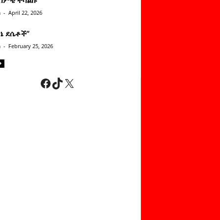
n
-
April 22, 2026
ነኔ ደሴቶች’’
n
-
February 25, 2026
Facebook
TikTok
X