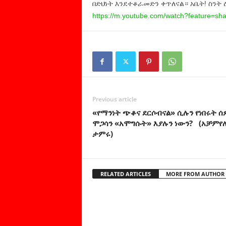
በድህነት እንደተቆራመድን ቀጥለናል። አቤት! ስንት 
https://m.youtube.com/watch?
feature=sh
Previous article
«የማንነት ጭቆና ደርሶብናል» ሲሉን የነበሩት ሰ
ሞጋሳን «አሞግሱት» እያሉን ነውን? (አቻምየ
ታምሩ)
RELATED ARTICLES
MORE FROM AUTHOR