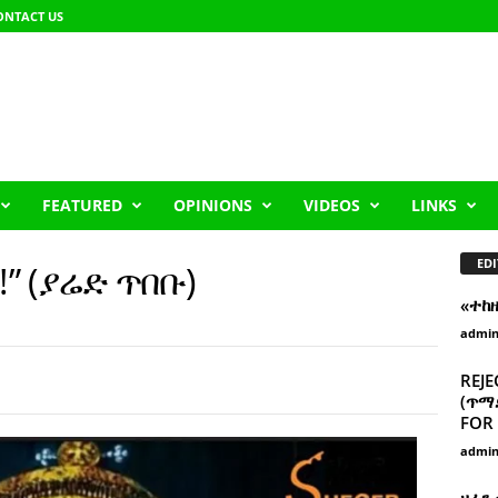
ONTACT US
FEATURED
OPINIONS
VIDEOS
LINKS
EDI
!” (ያሬድ ጥበቡ)
«ተከ
admi
REJE
(ጥማድ
FOR 
admi
ዘፈን