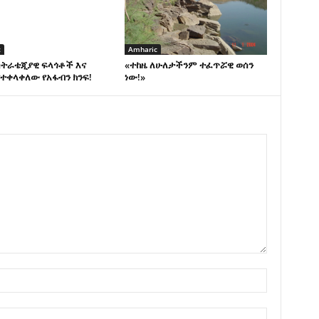
c
Amharic
ስትራቴጂያዊ ፍላጎቶች እና
«ተከዜ ለሁለታችንም ተፈጥሯዊ ወሰን
ተቀላቀለው የአፋብን ክንፍ!
ነው!»