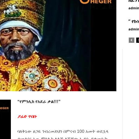
admi
” የኩ
admi
“የምንሊክ የአደራ ቃል!!!”
ያሬድ ጥበቡ
ባለቅኔው ፀጋዬ ገብረመድህን በምናብ 100 አመት ወደኋላ
ተመልሶ፣ አጤ ምንሊክ ለልጅ ልጃቸው ኢያሱ ያቃመሱት