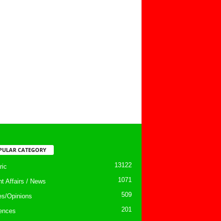
PULAR CATEGORY
13122
ic
1071
nt Affairs / News
509
les/Opinions
201
ences