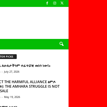
TOR PICKS
ዜ ለሁለታችንም ተፈጥሯዊ ወሰን ነው!»
n
-
July 27, 2026
CT THE HARMFUL ALLIANCE ፅምዶ
): THE AMHARA STRUGGLE IS NOT
SALE
n
-
May 19, 2026
 ሰምቼ ተሳልኩ