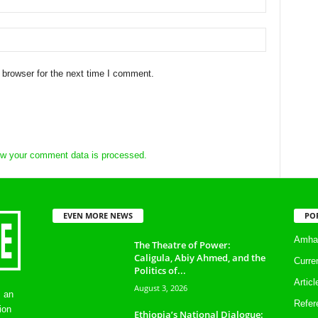
 browser for the next time I comment.
w your comment data is processed.
EVEN MORE NEWS
PO
Amhar
The Theatre of Power:
Caligula, Abiy Ahmed, and the
Curre
Politics of...
Artic
August 3, 2026
s an
Refer
ion
Ethiopia’s National Dialogue: