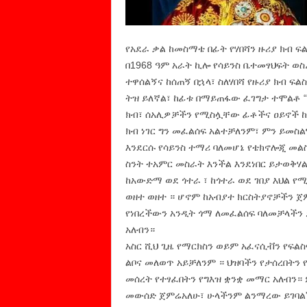
የአደራ ቃል ከመስማቴ በፊት የሃበሻን ዙሪያ ክብ ፍ
በ1968 ዓም አራት ኪሎ የሳይንስ ቤተመፃህፍት ወስ
ተዋሰልኝና ከሰጠኝ በኋላ፣ ስለሃበሻ የዙሪያ ክብ ፍ
ትዝ ይለኛል፣ ከፊቱ በማይጠፋው ፈገግታ ተሞልቶ 
ክብ፣ ሰአሊዎቻችን የሚስሏቸው ፊቶችና ዐይኖች ከብ
ክብ ነገር ግን መፈልሰፍ አልተቻለንም፣ ምን ይመስል
እንደርሱ የሳይንስ ተማሪ ባለመሆኔ የቴክኖሎጂ መል
ስንት ተአምር መስራት እንችል እንደነበር ይታወቅሃል
ከአውድማ ወደ ጎተራ ፣ ከጎተራ ወደ ገበያ እህል የሚ
ወዘተ ወዘተ ። ሆኖም ከአብያተ ክርስትያኖቻችን ጀ
የነበረችውን አንዲት ጎማ ለመፈልሰፍ ባለመቻላችን 
አለብን።
አስር ሺህ ጊዜ የማርክስን ወይም አፈናሲቭን የፍልስ
ልቦና መለወጥ አይቻለንም ። ህዝባችን የታሰረበትን
መሰረት የተፃፈበትን የግእዝ ቋንቋ መማር አለብን።
መውሰድ ጀምሬአለሁ፣ ሁላችንም ልንማረው ይገባል”