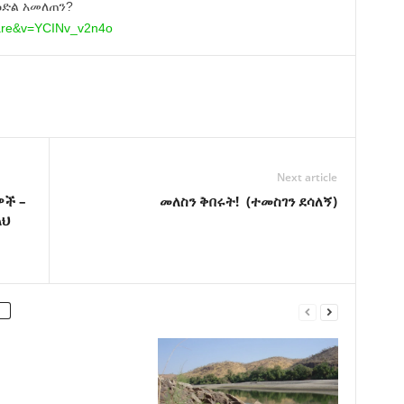
ዕድል አመለጠን?
are&v=YCINv_v2n4o
Next article
ዎች –
መለስን ቅበሩት! (ተመስገን ደሳለኝ)
ለህ