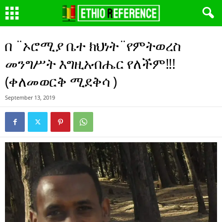
በ ¨ኦሮሚያ ቤተ ክህነት¨የምትወረስ
መንግሥት እግዚአብሔር የለችም!!!
(ቀለመወርቅ ሚደቅሳ )
September 13, 2019