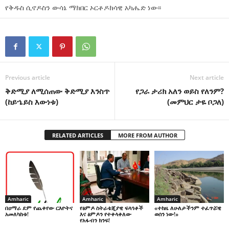
የቅዱስ ሲኖዶስን ውሳኔ ማክበር ኦርቶዶክሳዊ አካሔድ ነው፡፡
Previous article
Next article
ቅድሚያ ለሚሰጠው ቅድሚያ እንስጥ
የጋራ ታሪክ አለን ወይስ የለንም?
(ከይኄይስ እውነቱ)
(መምህር ታዬ ቦጋለ)
RELATED ARTICLES
MORE FROM AUTHOR
Amharic
Amharic
Amharic
በዐማራ ደም የጨቀየው ርእዮትና
የፅምዶ ስትራቴጂያዊ ፍላጎቶች
«ተከዜ ለሁለታችንም ተፈጥሯዊ
አመለካከቱ!
እና ፅምዶን የተቀላቀለው
ወሰን ነው!»
የአፋብን ክንፍ!