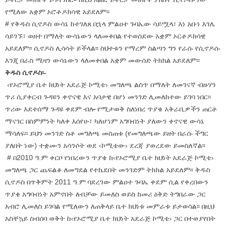
የሚለው አቋም ኦሮቶዶክሳዊ አይደለም፡፡
# የቅዱስ ሲኖዶስ ውሳኔ ከተገለጸ በኋላ ምልዐተ ጉባኤው ሳይሟላ፣ እነ አቡነ እገሌ
ሳይገኙ፣ ወዘተ በማለት ውሳኔውን ላለመቀበል የተወሰደው አቋም ኦርቶዶክሳዊ
አይደለም፡፡ ሲኖዶስ ሊሳሳት ይችላል፡፡ ስህተቱን የማረም ስልጣን ግን የራሱ የሲኖዶሱ
እንጂ በራስ ሚዛን ውሳኔውን ላለመቀበል አቋም መውሰድ ትክክል አይደለም፡፡
ቅዱስ ሲኖዶስ፡-
‹የኦሮሚያ ቤተ ክህነት አደራጅ ኮሚቴ› መግለጫ ልስጥ በማለት ለመገናኛ ብዙሃን
ጥሪ ሲያቀርብ ጉዳዩን ቀኖናዊ እና አባታዊ በሆነ መንገድ ሊመለከተው ይገባ ነበር፡፡
ጥሪው እደተሰማ ጉዳዩ ቀደም ብሎ የሚታወቅ ስለነበረ ጥያቄ አቅራቢዎችን ጠርቶ
ማናገር በስምምነት ካለቀ እሰየሁ፣ ካለሆነም አግባብነት ያለውን ቀኖናዊ ውሳኔ
ማሳለፍ፡፡ ይህን መንገድ ስቶ መግለጫ መስጠቱ (የመግለጫው ይዘት በራሱ ችግር
ያለበት ነው) ተቋሙን አሳንሶት ወደ ‹ኮሚቴው› ደረጃ ያወረደው ይመስለኛል፡፡
# በ2010 ዓ.ም ቀርቦ የነበረውን ጥያቄ ከ‹የኦሮሚያ ቤተ ክህነት አደራጅ ኮሚቴ›
መግለጫ ጋር ጨፍልቆ ለመግደል የተኬደበት መንገድም ትክክል አይደለም፡፡ ቅዱስ
ሲኖዶስ በጥቅምት 2011 ዓ.ም ባደረገው ምልዐተ ጉባኤ ቀደም ሲል የቀረበውን
ጥያቄ አግባብነት አምኖበት ለብቻው ይመለስ ወይስ ከመሪ ዕቅድ ትግበራው ጋር
አብሮ ሊመለስ ይገባል የሚለውን ለጠቅላይ ቤተ ክህነቱ መምራቱ ይታወሳል፡፡ በዚህ
አስቸኳይ ስብሰባ ወቅት ከ‹የኦሮሚያ ቤተ ክህነት አደራጅ ኮሚቴ› ጋር በተወያየበት