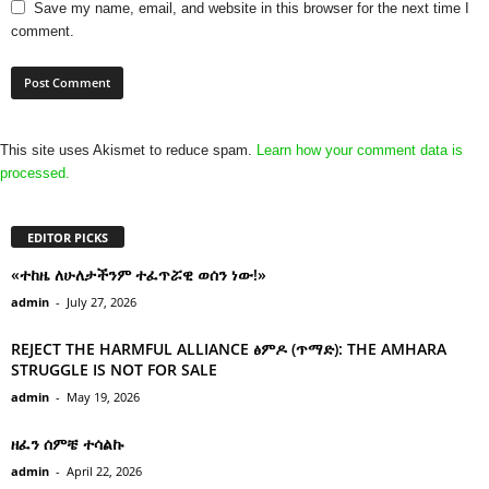
Save my name, email, and website in this browser for the next time I
comment.
This site uses Akismet to reduce spam.
Learn how your comment data is
processed.
EDITOR PICKS
«ተከዜ ለሁለታችንም ተፈጥሯዊ ወሰን ነው!»
admin
-
July 27, 2026
REJECT THE HARMFUL ALLIANCE ፅምዶ (ጥማድ): THE AMHARA
STRUGGLE IS NOT FOR SALE
admin
-
May 19, 2026
ዘፈን ሰምቼ ተሳልኩ
admin
-
April 22, 2026