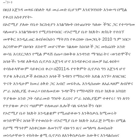
–‘፣፦፥
በዚህ አጀንዳ መጻፍ በስለት ላይ መራመድ ቢሆንም እንደገባንበት እንውጣ በሚል
የቀረበ አስተያየት፡-
በኦሮሚያ ያለው የቤተ ክርስቲያን አገልግሎት በተጨባጭ ካለው ችግር ጋር የተጣጣመ
ባለመሆኑ አገልግሎቱን የሚያስተባብር ‹የኦሮሚያ ቤተ ክህነት› ጽ/ቤት የተሰኘ
መዋቅር እንዲፈጠር ለብ/ወ/አቡነ ማትያስ የቀረበው በመጋቢት 2010 ዓ.ም ነበር፡፡
እርሳቸውም በሀሳቡ ደስተኛ መሆናቸው ገልጸው ከአባቶች ጋር መክሬበት አንድ
ውሳኔ እናደርጋለን የሚል ምላሽ ሰጡ፡፡ በወቅቱ አንዳንድ ማኅበራትና ‹ወንድሞችና
አባቶች› ጉዳዩ ለቅዱስ ሲኖዶስ አጀንዳ ሆኖ እንዳይቀርብ ዘመቻ ከፈቱበት፡፡
ተሳክቶላቸውም ሳይቀርብ ቀረ፡፡ በ2011ዱ የጥቅምት ሲኖዶስ ግን አጀንዳ ሆኖ
ጥያቄ አቅራቢዎች ለብጹአን አባቶች ጉዳዩን የማስረዳት እድል አገኙ፡፡ ለዝርዝር
ጥናት እንዲሁም ከመሪ ዕቅድ ጋር አብሮ መፍትሔ እንዲሰጠው ለአፈጻጸም ለብ/ዋና
ሥራ አስኪያጁ ተመራ፡፡ በተለመደው ጉዳዮችን የማኮላሸት የቤተ ክህነቱ አካሄድ
ጥያቄው አንድ ጋት ሳይራመድ ግንቦት ደረሰና ሥራ አስኪያጁም ተቀየሩ፣ ጎን ለጎን
የጥያቄው ቃናና ጣዕምም ተለወጠ፡፡ ሌሎች ባለ ፍላጎቶችን ሳበ፡፡
የኦሮሚያ ቤተ ክህነት እንዲቋቋም የሚጠይቀውን እንቅስቃሴ ከሚመሩት
ወንድሞችና አባቶች የተወሰኑት ‹የኦሮሚያ ቤተ ክህነት አደራጅ ኮሚቴ› በሚል
ስያሜ ማኅተም አስቀርጸው ለመገናኛ ብዙኀን ዜና መግለጫ ለመስጠት
መነሳታቸውን ተከትሎ ቋሚ ሲኖዶስ ለእንቅስቃሴው እውቅና እንዳልሰጠና