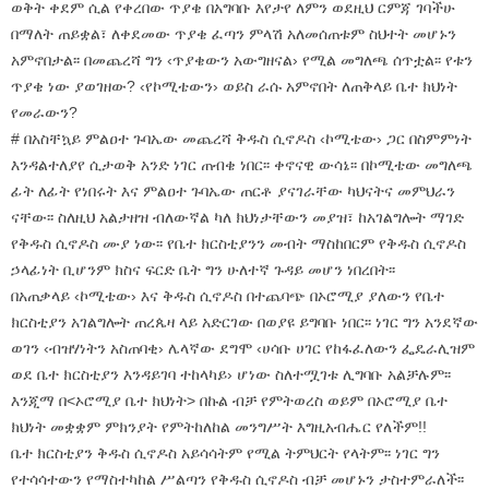
ወቅት ቀደም ሲል የቀረበው ጥያቄ በአግባቡ እየታየ ለምን ወደዚህ ርምጃ ገባችሁ
በማለት ጠይቋል፣ ለቀደመው ጥያቄ ፈጣን ምላሽ አለመሰጠቱም ስህተት መሆኑን
አምኖበታል፡፡ በመጨረሻ ግን ‹ጥያቄውን አውግዘናል› የሚል መግለጫ ሰጥቷል፡፡ የቱን
ጥያቄ ነው ያወገዘው? ‹የኮሚቴውን› ወይስ ራሱ አምኖበት ለጠቅላይ ቤተ ክህነት
የመራውን?
# በአስቸኳይ ምልዐተ ጉባኤው መጨረሻ ቅዱስ ሲኖዶስ ‹ኮሚቴው› ጋር በስምምነት
እንዳልተለያየ ሲታወቅ አንድ ነገር ጠብቄ ነበር፡፡ ቀኖናዊ ውሳኔ፡፡ በኮሚቴው መግለጫ
ፊት ለፊት የነበሩት እና ምልዐተ ጉባኤው ጠርቶ ያናገራቸው ካህናትና መምህራን
ናቸው፡፡ ስለዚህ አልታዘዝ ብለውኛል ካለ ክህነታቸውን መያዝ፣ ከአገልግሎት ማገድ
የቅዱስ ሲኖዶስ ሙያ ነው፡፡ የቤተ ክርስቲያንን መብት ማስከበርም የቅዱስ ሲኖዶስ
ኃላፊነት ቢሆንም ክስና ፍርድ ቤት ግን ሁለተኛ ጉዳይ መሆን ነበረበት፡፡
በአጠቃላይ ‹ኮሚቴው› እና ቅዱስ ሲኖዶስ በተጨባጭ በኦሮሚያ ያለውን የቤተ
ክርስቲያን አገልግሎት ጠረጴዛ ላይ አድርገው በወያዩ ይግባቡ ነበር፡፡ ነገር ግን አንደኛው
ወገን ‹ብዝሃነትን አስጠባቂ› ሌላኛው ደግሞ ‹ሀሳቡ ሀገር የከፋፈለውን ፌዴራሊዝም
ወደ ቤተ ክርስቲያን እንዳይገባ ተከላካይ› ሆነው ስለተሟገቱ ሊግባቡ አልቻሉም፡፡
እንጂማ በ<ኦሮሚያ ቤተ ክህነት> በኩል ብቻ የምትወረስ ወይም በኦሮሚያ ቤተ
ክህነት መቋቋም ምክንያት የምትከለከል መንግሥት እግዚአብሔር የለችም!!
ቤተ ክርስቲያን ቅዱስ ሲኖዶስ አይሳሳትም የሚል ትምህርት የላትም፡፡ ነገር ግን
የተሳሳተውን የማስተካከል ሥልጣን የቅዱስ ሲኖዶስ ብቻ መሆኑን ታስተምራለች፡፡