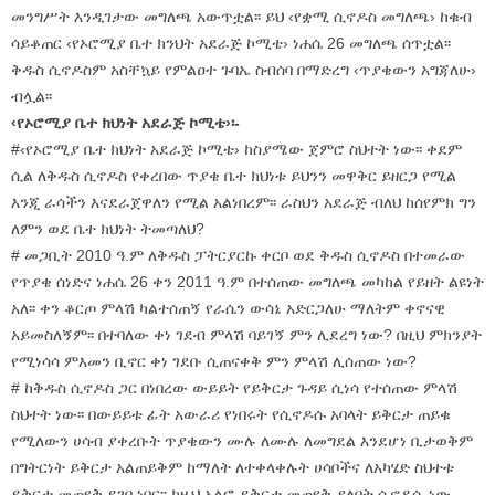
መንግሥት እንዲገታው መግለጫ አውጥቷል፡፡ ይህ ‹የቋሚ ሲኖዶስ መግለጫ› ከቁብ
ሳይቆጠር ‹የኦሮሚያ ቤተ ክንህት አደራጅ ኮሚቴ› ነሐሴ 26 መግለጫ ሰጥቷል፡፡
ቅዱስ ሲኖዶስም አስቸኳይ የምልዐተ ጉባኤ ስብሰባ በማድረግ ‹ጥያቄውን አግጃለሁ›
ብሏል፡፡
‹የኦሮሚያ ቤተ ክህነት አደራጅ ኮሚቴ›፡-
#‹የኦሮሚያ ቤተ ክህነት አደራጅ ኮሚቴ› ከስያሜው ጀምሮ ስህተት ነው፡፡ ቀደም
ሲል ለቅዱስ ሲኖዶስ የቀረበው ጥያቄ ቤተ ክህነቱ ይህንን መዋቅር ይዘርጋ የሚል
እንጂ ራሳችን እናደራጀዋለን የሚል አልነበረም፡፡ ራስህን አደራጅ ብለህ ከሰየምክ ግን
ለምን ወደ ቤተ ክህነት ትመጣለህ?
# መጋቢት 2010 ዓ.ም ለቅዱስ ፓትርያርኩ ቀርቦ ወደ ቅዱስ ሲኖዶስ በተመራው
የጥያቄ ሰነድና ነሐሴ 26 ቀን 2011 ዓ.ም በተሰጠው መግለጫ መካከል የይዘት ልዩነት
አለ፡፡ ቀን ቆርጦ ምላሽ ካልተሰጠኝ የራሴን ውሳኔ አድርጋለሁ ማለትም ቀኖናዊ
አይመስለኝም፡፡ በተባለው ቀነ ገደብ ምላሽ ባይገኝ ምን ሊደረግ ነው? በዚህ ምክንያት
የሚነሳሳ ምእመን ቢኖር ቀነ ገደቡ ሲጠናቀቅ ምን ምላሽ ሊሰጠው ነው?
# ከቅዱስ ሲኖዶስ ጋር በነበረው ውይይት የይቅርታ ጉዳይ ሲነሳ የተሰጠው ምላሽ
ስህተት ነው፡፡ በውይይቱ ፊት አውራሪ የነበሩት የሲኖዶሱ አባላት ይቅርታ ጠይቁ
የሚለውን ሀሳብ ያቀረቡት ጥያቄውን ሙሉ ለሙሉ ለመግደል እንደሆነ ቢታወቅም
በግትርነት ይቅርታ አልጠይቅም ከማለት ለተቀላቀሉት ሀሳቦችና ለአካሄድ ስህተቱ
ይቅርታ መጠየቅ ይገባ ነበር፡፡ ከዚህ አልፎ ይቅርታ መጠየቅ ያለበት ሲኖዶሱ ነው