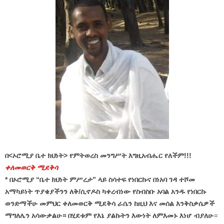
በ<ኦሮሚያ ቤተ ክህነት> የምትወረስ መንግሥት እግዚአብሔር የለችም!!!
ቀለመወርቅ ሚደቅሳ
*
በኦሮሚያ “ቤተ ክህነት ምሥረታ” ላይ ስሳተፍ የነበርኩና በነአባ ገዳ ተሾመ
አማካይነት ጥያቄያችንን ለቅ/ሲኖዶስ ካቀረብነው የስብስቡ አባል አንዱ የነበርኩ
ወንድማችሁ መምህር ቀለመወርቅ ሚደቅሳ ራሴን ከዚህ እና መሰል እንቅስቃሴዎች
ማግለሌን አሳውቃልሁ። በሂደቱም የእኔ ያልኩትን እውነት ለምእመኑ እነሆ ብያለሁ
።