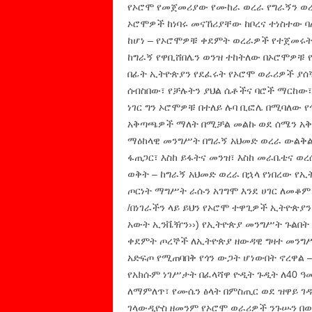
የኦሮሞ የመጀመሪያው የሙከራ ወረራ የግራኝን ወረራ
ኦሮሞዎች ከነባሩ መናኸሪያቸው ከቦረና ተነስተው ባ
ከሆነ – የኦሮሞዎቹ ቀደምት ወረራዎች የተጀመሩት 
ከግራኝ የዋቢሸበሌን ወንዝ ተከትለው በኦሮሞዎቹ የ
በፊት ኢትዮጵያን የደፈሩት የኦሮሞ ወራሪዎች ያሰ
ሰብስበው፣ የቻሉትን ያህል ሴቶችና ባሮች ማርከው፣
ነገር ግን ኦሮሞዎቹ በተለይ ሉባ ቢፎሌ በሚባለው የ
አቅጣጫዎች ማለት በሚቻል መልኩ ወደ ሰሜን አቅ
ማዕከላዊ መንግሥት በግራኝ አህመድ ወረራ ውልቅልቁ
ፋጠጋር፣ እስከ ይፋትና መንዝ፣ እስከ መራቤቴና ወረ
ወቅት – ከግራኝ አህመድ ወረራ በኋላ የነበረው 
ጦርነት ማግሥት ራሱን አገግሞ እንደ ሀገር ለመቆም በ
/በነገራችን ላይ ይህን የኦሮሞ ተዋጊዎች ኢትዮጵያ
አውት ኢንቬዥን››) የኢትዮጵያ መንግሥት ጉልበት 
ቀደምት ጦረኞች ለኢትዮጵያ ዘውዳዊ ግዛተ መንግሥት
አድፍጦ የሚጠባበቅ የጎን ውጋት ሆነውበት ኖረዋል –
የአክሱም ነገሥታት በፈላሻዋ ዮዲት ጉዲት ለ40 ዓ
ለማምለጥ፣ የሙሴን ፅላት በምስጢር ወደ ዝዋይ ገዳም
ገላውዲዮስ ዘመንም የኦሮሞ ወራሪዎች ንጉሡን በ