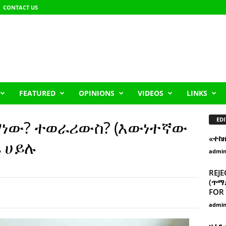
CONTACT US
FEATURED
OPINIONS
VIDEOS
LINKS
EDI
ማነው? ተወራሪውስ? (እውነተኛው
«ተከ
ፋ ሀይሉ
admi
REJE
(ጥማድ
FOR 
admi
ዘፈን