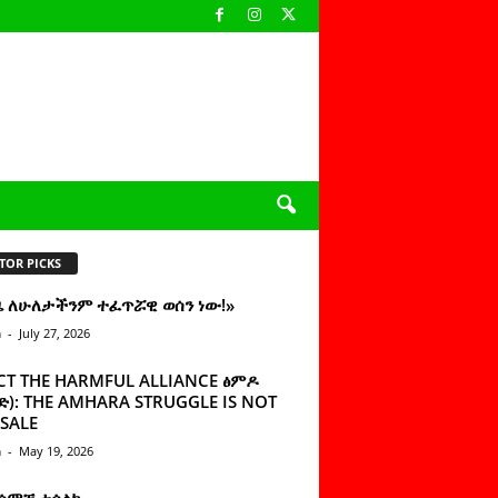
TOR PICKS
ዜ ለሁለታችንም ተፈጥሯዊ ወሰን ነው!»
n
-
July 27, 2026
CT THE HARMFUL ALLIANCE ፅምዶ
): THE AMHARA STRUGGLE IS NOT
SALE
n
-
May 19, 2026
 ሰምቼ ተሳልኩ