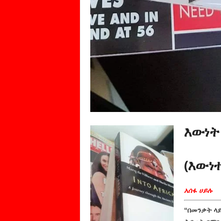
እውነት
(እውነ
አሰፋ ሀይሉ
“በመንቃት ላ