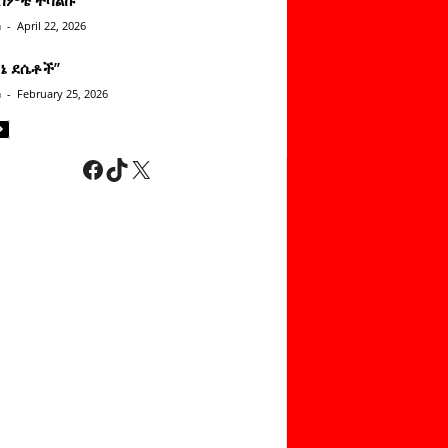
n
-
April 22, 2026
ነኔ ደሴቶች’’
n
-
February 25, 2026
Facebook
TikTok
X