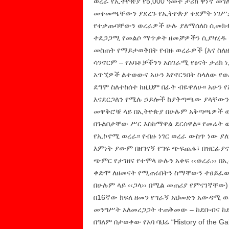
ወረራ የኢትዮጵያ የ5,000 ዓመት ታሪክ ዋነኛ መገ
መቀመጫቸውን ያደረጉ የኢትዮጵያ ቀደምት ነገሥታ
የተቃጡባቸውን ወረራዎች ሁሉ ያለማሰለስ ሲመክቱ 
ተደጋጋሚ የመልሶ ማጥቃት ዘመቻዎችን ሲያካሂዱ ኖረዋ
መስጠት የማይታወቅበት የብዙ ወረራዎች (እና ስለዚ
ሳንኖርም – የአባቶቻችንን አስገራሚ የፅናት ታሪክ ነጋ
አጥኚዎች ልተወውና አሁን እየኖርንበት ስላለው የወረራ
ደግሞ ስለተከሰተ ከዚህም በፊት ብዬዋለሁ፡፡ አሁን
እናደርጋለን የሚሉ ኃይሎች ከያቅጣጫው ያላቸውን 
መዋቅሮቹ ላይ በኢትዮጵያ በሁሉም አቅጣጫዎች ወ
በጉልበታቸው ሥር እስከማዋል ደርሰዋል፡፡ የመሬት ወረራ
የኢኮኖሚ ወረራ፡፡ የብዙ ነገር ወረራ ውስጥ ነው ያ
እምነት ያውም በዘግናኝ የግፍ ጭፍጨፋ፣ በዝርፊያና 
ጭምር የታገዘና የተሞላ ሁሉን አቀፍ ‹‹ወረራ›› በኢ
ቀድሞ ለዘመናት የሚጠሩበትን ስማቸውን ተፀይፈው 
በሁሉም ላይ ‹‹ጋላ›› በሚል መጠሪያ የምናገኛቸው
በ16ኛው ክፍለ ዘመን የግራኝ አህመድን አውዳሚ 
መንግሥት አለመረጋጋት ተጠቅመው – ከደቡብና ከደ
በዓለም በታወቀው የአባ ባህሬ “History of the G