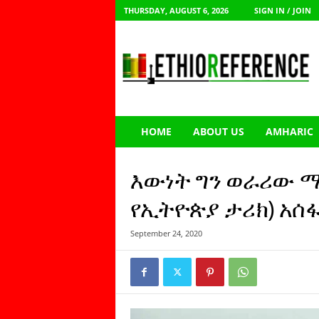
THURSDAY, AUGUST 6, 2026
SIGN IN / JOIN
E
t
h
i
o
R
e
HOME
ABOUT US
AMHARIC
f
e
r
እውነት ግን ወራሪው 
e
n
የኢትዮጵያ ታሪክ) አሰ
c
e
September 24, 2020