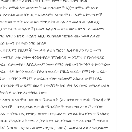
ለጫው ሳይሆን አይቀርም፡፡ በብዛት በሰሜን የሀገራችን ክፍል
ትና የማዕከላዊ መንግሥት አስተዳዳሪዎች እጅግ በሚገርም ፅናት
ኖረዋል፡፡ መመከት ብቻ አይደለም፡፡ እነርሱም በሁሉም አቅጣጫዎች
ል፡፡ ጥቃት እና መልሶ ማጥቃት፡፡ ወረራ እና መልሶ ወረራ፡፡ እጅ
ህም የብዙ መከራዎች) ዘመን አልፈን – እንዳይሆኑ ሆነን፣ ሳንጠፋም፣
ሪ እንሆን ዘንድ ተርፈን እዚህ ደርሰናል፡፡ ዝርዝሩ ብዙ ነው፡፡ ለታሪክ
 ዘመን የተወሰነ ነገር ልበል፡፡
 የኢትዮጵያን የሺህዎች ዓመታት ታሪክ ሽረን፣ ኢትዮጵያን የኦሮሙማ
መዋጊያ ሁሉ ይዘው ተነስተዋል፡፡ በማዕከላዊ መንግሥቱና የአስተዳደር
ረራ ፈጽመዋል፡፡ እየፈጸሙም ነው፡፡ የማዕከላዊ መንግሥቱን ተቆጣጥረው
፡፡ የሥልጣን ወረራ፡፡ የታሪክ ወረራ፡፡ የባህል ወረራ፡፡ የማንነት ወረራ፡፡
ለነው፡፡ ተግባሩን ማንም ‹‹ወረራ›› ብሎ ጠራውም አልጠራውም፣ በእኔ
በንብረት ማውደም፣ በዘረኛ የተረኝነት ስብከት፣ እና በጦር መሣሪያ ኃይል
ትዮጵያ ውስጥ እየተካሄደ ነው፡፡
አሁን ‹‹ኦሮሞ›› በመባል የሚታወቁት (እና በቀደሙ የታሪክ ማስረጃዎች
) ሕዝቦች – በተረጋገጡ የታሪክ ማስረጃዎች ተመዝግቦ እንደምናገኘው –
ወረራ ተከትሎ በኢትዮጵያ ውስጥ በተፈጠረው የኃይል ክፍተትና የማዕከላዊ
ቡብ ምስራቅ አቅጣጫ ኢትዮጵያን አከታትለው የወረሩ ህዝቦች ናቸው፡፡
alla” (‹‹ዜናሁ ለጋላ›› ወይም ‹‹የጋላ ታሪክ››) መጽሐፍ ላይ እንዲያውም