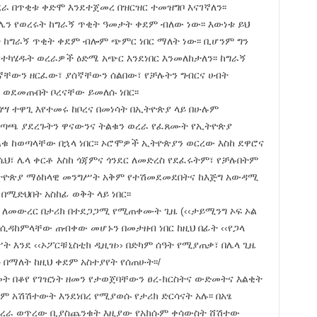
 በጥቂቱ ቀድሞ እንደተጀመረ በዝርዝር ተመዝግቦ እናገኛለን፡፡
ሌን የወረሩት ከግራኝ ጥቂት ዓመታት ቀደም ብለው ነው፡፡ እውነቱ ይህ
ከግራኝ ጥቂት ቀደም ብሎም ጭምር ነበር ማለት ነው፡፡ ቢሆንም ግን
ተካሄዱት ወረራዎች ዕድሜ አጭር እንደነበር እንመለከታለን፡፡ ከግራኝ
ኛቸውን ዘርፈው፣ ያሰኛቸውን ሰልበው፣ የቻሉትን ግብርና ሀብት
 ወደመጡበት ቦረናቸው ይመለሱ ነበር፡፡
ጎሣ ተዋጊ እየተመሩ ከቦረና በመነሳት በኢትዮጵያ ላይ በሁሉም
ጣጫ ያደረጉትን ዋናውንና ትልቁን ወረራ የፈጸሙት የኢትዮጵያ
 ከወጣላቸው በኋላ ነበር፡፡ ኦሮሞዎች ኢትዮጵያን ወርረው እስከ ደዋሮና
ሴህ፣ ሌላ ቀርቶ እስከ ጎጃምና ጎንደር ለመድረስ የደፈሩትም፣ የቻሉበትም
የኢትዮጵያ ማዕከላዊ መንግሥት አቅም የተሽመደመደበትና ከእጅግ አውዳሚ
ሚድህበት አስከፊ ወቅት ላይ ነበር፡፡
ን ለመውረር በታሪክ በተደጋጋሚ የሚጠቀሙት ጊዜ (‹‹ታይሚንግ ኦፍ ኦል
ሲዳከምላቸው ጠብቀው መሆኑን በመታዘብ ነበር ከዚህ በፊት ‹‹የጋላ
 እንደ ‹‹ኦፖርቹኒስቲክ ዲዚዝ›› በድካም ሰዓት የሚያጠቃ፣ በሌላ ጊዜ
 በማለት ከዚህ ቀደም አስተያየት የሰጠሁት፡፡/
መት በቆየ የገዢነት ዘመን የታወጀባቸውን ፀረ-ክርስትና ውድመትና እልቂት
 አሽሽተውት እንደነበረ የሚያወሱ የታሪክ ድርሳናት አሉ፡፡ በአፄ
ወረራ ወጥረው ቢያስጨንቁት እዚያው የአክሱም ቀሳውስት ሸሽተው