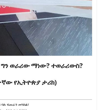
 ግን ወራሪው ማነው? ተወራሪውስ?
ተኛው የኢትዮጵያ ታሪክ)
ይ ባሉ ፍጡራን መካከል፣