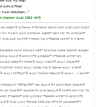
ው እንደ ጥሬ እህል፣
ላይ ቢቆላ ቢማሰል፣
 ጥሬው እስኪበስል፡፡…”
 (የበሰለው ያራል፣ 1961 ዓ/ም)
ታሪክ መዘክሮች ደጋግመው የሚያወሱት እውነት ነው፡፡ ታሪክ ራሱን እንዴት
፡፡ ጥሩ ጥሩውን መርጦ ቢደግመው መልካም ነበር፡፡ ነገር ግን መጥፎውም
ናት ታሪክ አንድ ተደጋግሞ የተከሰተ ነገር የማዕከላዊ መንግሥት ሥልጣን
እርስበርስ ጦርነት የሀገሪቱን አቅም እየደጋገመ እንክት አድርጓት ቆይቷል፡፡
 የተቃጡ ወረራዎች በተደጋጋሚ ቢቀለበሱም የማዕከላዊ መንግሥቱን
ያራቁቱ አላለፉም፡፡ የግብጾች ወረራ፣ የቱርኮች ወረራ፣ የደርቡሾች
ን (የዮዲት ጉዲት) ወረራ፣ የአዳሉ የግራኝ አህመድ ወረራ፣ የጋሎች
ኖች ወረራ፣ የሶማሌዎች ወረራ፣ የወያኔና-ሻዕቢያዎች ወረራ፣ …፡፡ አሁንም
ሆኑ የግብጻውያን ማምሉኮችም ብዙ ወረራዎችን አስተናግደው ከብዙዎቹ
ሪካ፣ እና የሌሎችም አፍሪካውያን ታሪክ በወረራዎች የተሞላ ነው፡፡ ነገር ግን
ክ ውስጥ ምናልባትም እንደ ኢትዮጵያ ማዕከላዊ መንግሥት በተደጋጋሚ
ራዎች ተርፎ ራሱን ማሰንበት የቻለ ሀገር የምናገኝ አይመስለኝም፡፡