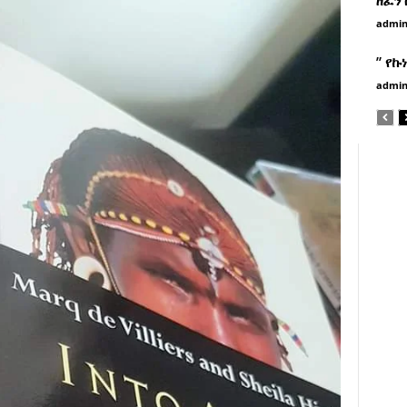
admi
” የኩ
admi