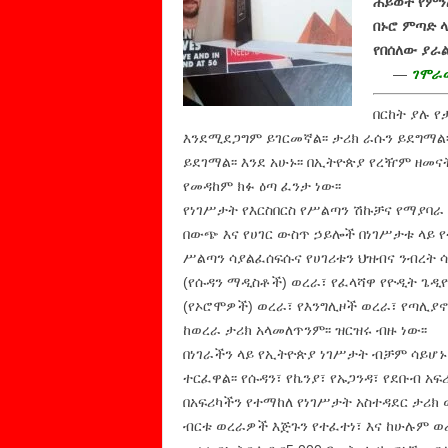
ሕይወት የምንለ
በኑሮ ምጣድ 
የበሰለው ያራል
—
ገሞራው
በርከት ያሉ የ
እንደሚደጋግም ይገርመኛል፡፡ ታሪክ ራሱን ይደግማል
ይደገማል፡፡ እንደ አሁኑ፡፡ በኢትዮጵያ የረዥም ዘመ
የመዳከም ክፉ ዕጣ ፈንታ ነው፡፡
የነገሥታት የእርስበርስ የሥልጣን ሽኩቻና የማያባራ የ
በውጭ እና የሀገር ውስጥ ኃይሎች በነገሥታቱ ላይ
ሥልጣን ሳያልፈሰፍሱና የሀገሪቱን ህዝብና ንብረት ሳ
(የሱዳን ማዲስቶች) ወረራ፣ የፈላሻዋ የዮዲት ጌዲዮ
(የኦሮሞዎች) ወረራ፣ የእንግሊዞች ወረራ፣ የጣሊያ
ከወረራ ታሪክ አላመለጥንም፡፡ ዝርዝሩ ብዙ ነው፡፡
በነገራችን ላይ የኢትዮጵያ ነገሥታት ብቻም ሳይ
ተርፈዋል፡፡ የሱዳን፣ የኬንያ፣ የኡጋንዳ፣ የደቡብ አፍ
በአፍሪካችን የተማከለ የነገሥታት አስተዳደር ታሪ
ብርቱ ወረራዎች እጅጉን የተፈተነ፣ እና ከሁሉም ወረ