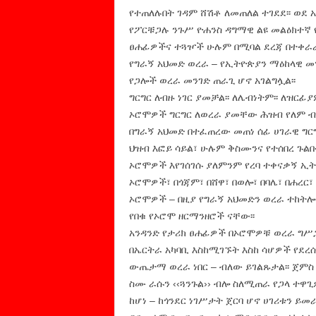
የተጠለሉበት ገዳም ሸሽቶ ለመጠለል ተገደደ፡፡ ወደ 
የፖርቹጋሉ ንጉሥ ዮሐንስ ዳግማዊ ልዩ መልዕክተኛ 
ፀሐፊዎችና ተጓዦች ሁሉም በሚባል ደረጃ በተቀራራ
የግራኝ አህመድ ወረራ – የኢትዮጵያን ማዕከላዊ 
የጋሎች ወረራ መንገድ ጠራጊ ሆኖ አገልግሏል፡፡
ግርግር ለብዙ ነገር ያመቻል፡፡ ለሌብነትም፡፡ ለዝርፊያ
ኦሮሞዎች ግርግር ለወረራ ያመቸው ሕዝብ የለም ብ
በግራኝ አህመድ በተፈጠረው መጠነ ሰፊ ሀገራዊ ግርግ
ህዝብ እፎይ ሳይል፣ ሁሉም ቅስሙንና የተሰበረ ጉልበ
ኦሮሞዎች እየገሰገሱ ያለምንም የረባ ተቀናቃኝ ኢት
ኦሮሞዎች፣ በጎጃም፣ በሸዋ፣ በወሎ፣ በባሌ፣ በሐ
ኦሮሞዎች – በዚያ የግራኝ አህመድን ወረራ ተከትሎ
የበቁ የኦሮሞ ዘርማንዘሮች ናቸው፡፡
አንዳንድ የታሪክ ፀሐፊዎች በኦሮሞዎቹ ወረራ ግሥጋ
በኤርትራ አካባቢ እስከሚገኙት እስከ ሳሆዎች የደረሰ
ውጤታማ ወረራ ነበር – ብለው ይገልጹታል፡፡ ጀምስ
ስሙ ራሱን ‹‹ጓንጉል›› ብሎ ስለሚጠራ የጋላ ተዋጊ
ከሆነ – ከጎንደር ነገሥታት ጀርባ ሆኖ ሀገሪቱን ይ