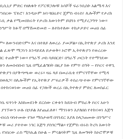
አቢሲኒያ ምድር የዘለቁት የፖርቹጋሎቹ አሳሾች ፍራንሲስኮ አልሜዳ እና
የነበረው ፔዬሮ፣ እንዲሁም አባ ባህሬይና ጄምስ ብሩስ፣ ሌሎችም የታሪክ
ቢ ቃል የሚመሰክሩት የታሪክ እውነትም ይህንኑ የሚያረጋግጥ ነው፡፡
መንግሥት ክፉኛ በማሽመድመድ – ለተከተለው ተከታታይና መጠነ ሰፊ
ም፡፡ ለውንብድናም፡፡ እና በተለይ ለወረራ ያመቻል፡፡ በኢትዮጵያ ታሪክ እንደ
ል ፈጽሞ ማጋነን እንዳይደለ ይታወቅ፡፡ ኦሮሞ ኢትዮጵያን የወረረው
ር ተጠቅሞ ነው፡፡ የግራኝ ጦስ ሳይበርድ፣ በግራኝ ጦርነት የተማገደው
ቱን ለመሰብሰብ ጊዜ በሚፈልግበት በዚያ ክፉ የምጥ ሰዓት – የቦረና ተዋጊ
ዮጵያን በያቅጣጫው ወረሩ፡፡ ዛሬ ላይ በመራቤቴ የምናገኛቸው የሚዳ
ረር፣ በወለጋ፣ በሌሎችም የኢትዮጵያ ሥፍራዎች ተሰራጭተው የምናገኛቸው
 በተከናወነው መጠነ ሰፊ የጋሎች ወረራ በኢትዮጵያ ምድር ለመስፈር
ሴ ፍጥነት እስከመደነቅ ደርሰው ርቀቱን ከደቡብ ምስራቅ ቦረና አሁን
 ያገኘውን ሁሉ በኃይል እየጨፈለቀ፣ ማንነቱን እያለበሰ የተከናወነ እጅግ
 ብሩስ ባሳተመው የጉዞ ማስታወሻ በጎንደር እያለ ስላጋጠመው በንግሥና
ዎቹ መሪ ያተተው ነገር እጅግ ያስገርማል፡፡ የጀምስ ብሩስ ትረካ እውነት
መራ የነበረው ራስ ሚካኤል ስሁል – ምናልባትም ጊዜ ለመግዛት ከኦሮሞዎቹ