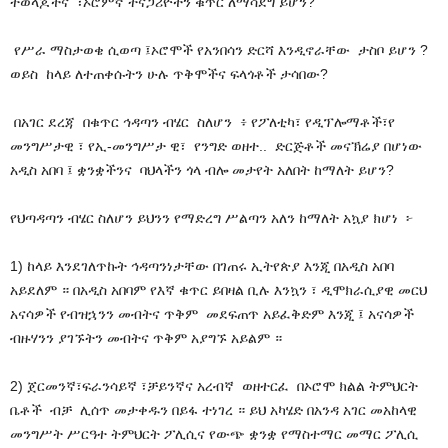
ተወላጆችና ፣ኦሮምኛ ተናጋሪዮችን ቁጥር ለማሳደግ ይሆን?
የሥራ ማስታወቄ ሲወጣ ፤ኦሮሞች የአንበሳን ድርሻ እንዲኖራቸው ታስቦ ይሆን ?
ወይስ ከላይ ለተጠቀሱትን ሁሉ ጥቅሞችና ፍላጎቶች ታሳበው?
በአገር ደረጃ በቁጥር ኅዳጣን ብሄር ስለሆን ፥ የፖለቲካ፣ የዲፕሎማቶች፣የ
መንግሥታዊ ፣ የኢ-መንግሥታ ዊ፣ የንግድ ወዘተ.. ድርጅቶች መናኽሬያ በሆነው
አዲስ አበባ ፤ ቋንቋችንና ባህላችን ጎላ ብሎ መታየት አለበት ከማለት ይሆን?
የህጣዳጣን ብሄር ስለሆን ይህንን የማድረግ ሥልጣን አለን ከማለት አኳያ ክሆነ ፦
1) ከላይ እንደገለጥኩት ኅዳጣንነታቸው በገጠሩ ኢትየጵያ እንጂ በአዲስ አበባ
አይደለም ። በአዲስ አበባም የእኛ ቁጥር ይበዛል ቢሉ እንኳን ፣ ዲሞክራሲያዊ መርህ
አናሳዎች የብዝኋንን መብትና ጥቅም መደፍጠጥ አይፈቅድም እንጂ ፤ አናሳዎች
ብዙሃንን ያገኙትን መብትና ጥቅም አያግኙ አይልም ።
2) ጀርመንኛ፣ፍራንሳይኛ ፣ቻይንኛና አረብኛ ወዘተርፈ በኦሮሞ ክልል ትምህርት
ቤቶች ብቻ ሊሰጥ መታቀዱን በይፋ ተነገረ ። ይህ አካሄድ በአንዳ አገር መአከላዊ
መንግሥት ሥርዓተ ትምህርት ፖሊሲና የውጭ ቋንቋ የማስተማር መማር ፖሊሲ