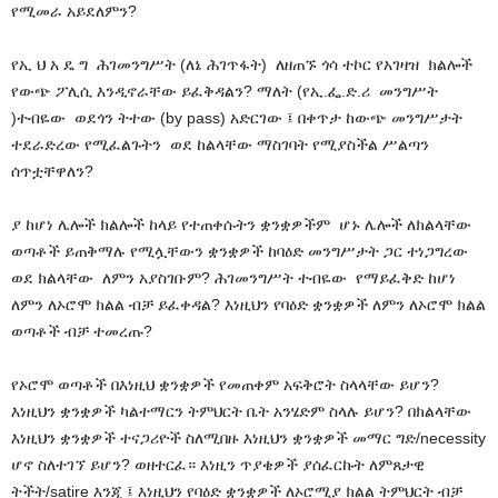
የሚመራ አይደለምን?
የኢ ህ አ ዴ ግ ሕገመንግሥት (ለኔ ሕገጥፋት) ለዘጠኙ ጎሳ ተኮር የአገዛዝ ክልሎች
የውጭ ፖሊሲ እንዲኖራቸው ይፈቅዳልን? ማለት (የኢ.ፌ.ድ.ሪ መንግሥት
)ተብዬው ወደጎን ትተው (by pass) አድርገው ፤ በቀጥታ ከውጭ መንግሥታት
ተደራድረው የሚፈልጉትን ወደ ከልላቸው ማስገባት የሚያስችል ሥልጣን
ሰጥቷቸዋለን?
ያ ከሆነ ሌሎች ክልሎች ከላይ የተጠቀሱትን ቋንቋዎችም ሆኑ ሌሎች ለክልላቸው
ወጣቶች ይጠቅማሉ የሚሏቸውን ቋንቋዎች ከባዕድ መንግሥታት ጋር ተነጋግረው
ወደ ክልላቸው ለምን አያስገቡም? ሕገመንግሥት ተብዬው የማይፈቅድ ከሆነ
ለምን ለኦሮሞ ክልል ብቻ ይፈቀዳል? እነዚህን የባዕድ ቋንቋዎች ለምን ለኦሮሞ ክልል
ወጣቶች ብቻ ተመረጡ?
የኦሮሞ ወጣቶች በእነዚህ ቋንቋዎች የመጠቀም አፍቅሮት ስላላቸው ይሆን?
እነዚህን ቋንቋዎች ካልተማርን ትምህርት ቤት አንሄድም ስላሉ ይሆን? በክልላቸው
እነዚህን ቋንቋዎች ተናጋሪዮች ስለሚበዙ እነዚህን ቋንቋዎች መማር ግድ/necessity
ሆኖ ስለተገኘ ይሆን? ወዘተርፈ። እነዚን ጥያቄዎች ያሰፈርኩት ለምጸታዊ
ትችት/satire እንጂ ፤ እነዚህን የባዕድ ቋንቋዎች ለኦሮሚያ ክልል ትምህርት ብቻ