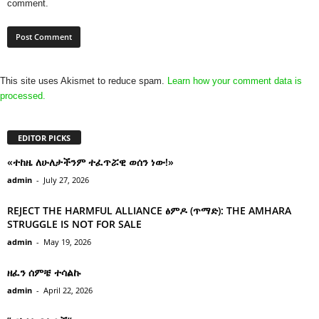
comment.
This site uses Akismet to reduce spam.
Learn how your comment data is
processed.
EDITOR PICKS
«ተከዜ ለሁለታችንም ተፈጥሯዊ ወሰን ነው!»
admin
-
July 27, 2026
REJECT THE HARMFUL ALLIANCE ፅምዶ (ጥማድ): THE AMHARA
STRUGGLE IS NOT FOR SALE
admin
-
May 19, 2026
ዘፈን ሰምቼ ተሳልኩ
admin
-
April 22, 2026