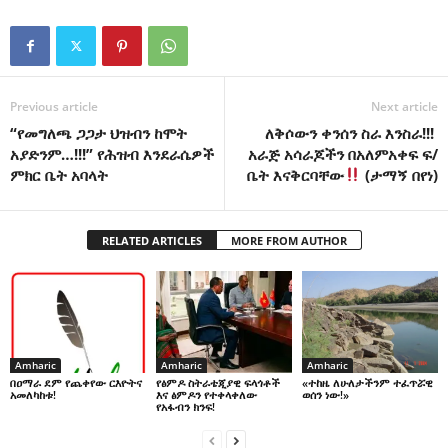
Previous article
Next article
“የመግለጫ ጋጋታ ህዝብን ከሞት
ለቅሶውን ቀንሰን ስራ እንስራ!!!
አያድንም…!!!” የሕዝብ እንደራሴዎች
አራጅ አሳራጆችን በአለምአቀፍ ፍ/
ምክር ቤት አባላት
ቤት እናቅርባቸው
(ታማኝ በየነ)
RELATED ARTICLES
MORE FROM AUTHOR
Amharic
Amharic
Amharic
በዐማራ ደም የጨቀየው ርእዮትና
የፅምዶ ስትራቴጂያዊ ፍላጎቶች
«ተከዜ ለሁለታችንም ተፈጥሯዊ
አመለካከቱ!
እና ፅምዶን የተቀላቀለው
ወሰን ነው!»
የአፋብን ክንፍ!