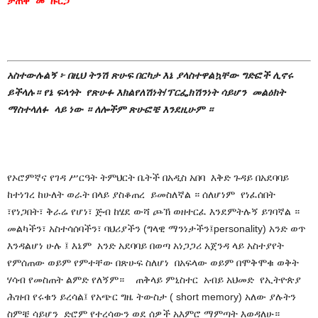
ታጠቅ መ ዙርጋ
አስተውሉልኝ ፦ በዚህ ትንሽ ጽሁፍ በርካታ እኔ ያላስተዋልኳቸው ግድፎች ሊኖሩ
ይችላሉ። የኔ ፍላጎት የጽሁፉ እክልየለሽነት/ፕርፌክሽንነት ሳይሆን መልዕክት
ማስተላለፉ ላይ ነው ። ለሎችም ጽሁፎቼ እንደዚሁም ።
የኦሮምኛና የገዳ ሥርዓት ትምህርት ቤትች በአዲስ አበባ እቅድ ጉዳይ በአደባባይ
ከተነገረ ከሁለት ወራት በላይ ያስቆጠረ ይመስለኛል ። ሰለሆነም የነፈሰበት
፣የነጋበት፣ ቅራሬ የሆነ፣ ጅብ ከሄደ ውሻ ጮኽ ወዘተርፈ እንደምትሉኝ ይገባኛል ።
መልካችን፣ አስተሳሰባችን፣ ባህሪያችን (ግላዊ ማንነታችን፤personality) አንድ ወጥ
እንዳልሆነ ሁሉ ፤ እኔም አንድ አደባባይ በወጣ አነጋጋሪ አጀንዳ ላይ አስተያየት
የምሰጠው ወይም የምተቸው በጽሁፍ ስለሆነ በአፍላው ወይም በሞቅሞቁ ወቅት
ሃሳብ የመስጠት ልምድ የለኝም። ጠቅላይ ምኒስተር አብይ አህመድ የኢትዮጵያ
ሕዝብ የሩቁን ይረሳል፤ የአጭር ግዜ ትውስታ ( short memory) አለው ያሉትን
ስምቼ ሳይሆን ድሮም የተረሳውን ወደ ሰዎች አእምሮ ማምጣት እወዳለሁ።