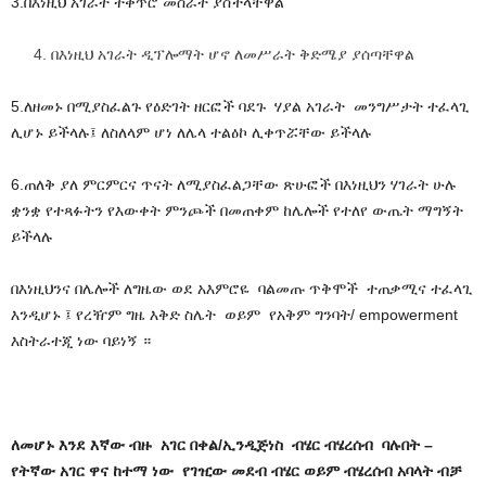
3.በእነዚህ አገራት ተቀጥሮ መስራት ያስችላቸዋል
በእነዚህ አገራት ዲፕሎማት ሆኖ ለመሥራት ቅድሜያ ያሰጣቸዋል
5.ለዘመኑ በሚያስፈልጉ የዕድገት ዘርፎች ባደጉ ሃያል አገራት መንግሥታት ተፈላጊ
ሊሆኑ ይችላሉ፤ ለስለላም ሆነ ለሌላ ተልዕኮ ሊቀጥሯቸው ይችላሉ
6.ጠለቅ ያለ ምርምርና ጥናት ለሚያስፈልጋቸው ጽሁፎች በእነዚህን ሃገራት ሁሉ
ቋንቋ የተጻፉትን የእውቀት ምንጮች በመጠቀም ከሌሎች የተለየ ውጤት ማግኝት
ይችላሉ
በእነዚህንና በሌሎች ለግዜው ወደ አእምሮዬ ባልመጡ ጥቅሞች ተጠቃሚና ተፈላጊ
እንዲሆኑ ፤ የረዥም ግዜ እቅድ ስሌት ወይም የአቅም ግንባት/ empowerment
እስትራተጂ ነው ባይነኝ ።
ለመሆኑ እንደ እኛው ብዙ አገር በቀል/ኢንዲጅነስ ብሄር ብሄረሰብ ባሉበት –
የትኛው አገር ዋና ከተማ ነው የገዢው መደብ ብሄር ወይም ብሄረሰብ አባላት ብቻ