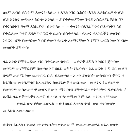
ጠ/ም አብይ ያሉትም እውነት አለው ፤ አንድ ነገር ሲከሰት እንድ አዶከበሬዎች ሆይ
ሆይ እንልና ወዲውኑ እርጭ እንላለ ። ያ የተቃወምነው ጉዳይ አስፈጻሚ ሃይል ግን
የተነሳበትን ዓላማ እስኪያሳካ ይቀጥላል ። ። ተላንት በአገራችንና በህዝባችን ላይ
የተፈጸሙ ግዙፍ ደባዎችና ግፎች ሲረሱ ይስተዋላል። የአሁኑ የአገራችን ሁለገብ
ነቀርሳ ከየት የመጣነው ? በሽታውን የዘሩት እነማናቸው ? የማን ውርስ ነው ? ብሎ
መጠየቅ ያቅተናል።
ዛሬ አንድ የማንወደው ነገር በተፈጸመ ቁጥር – ወያኖች ይሻሉን ነበር፣ ጀግናው
መንግሥቱ ሃ/ማርያም በመጣልን ፣ በዚህ ወቅት የኢሳያስ አፈወርቂ ከኛ ጋር መሆን
በጣም ጠቃሚ ነው ወዘተርፈ ሲሉ ይደመጣል። አሁን ያለንበት ውስብስብ ችግር ፥
ከፋሽስቱ መንግሥቱ፣ ከኢሳያስና ከወያኔዎች የወረስነው መሆኑና ፤ወያኔዎች
የመንግሥቱ ስጦታዎች መሆናቸውን ማገናዘብ ያቅተናል። የትላንትና ዲያብሎስ /
ዴቭል ዛሬ የችግራችን ፈዋሽ ይሆናሉ ብሎ የሚመኙም አሉ ። ነገሩ የቸገረው
……….ያገባል ሆኖባቸው ይሆናል ። ይህ በዚህ እንዳለ ትቼ ወደ ተነሳሁበት
አርእስቴ አመራለሁ።
ይህንን እርእስ በተመለከተ የተነሱትን የተቃውሞ ፣የድጋፍ፣የመሃል ሰፋሪ ወዘተ