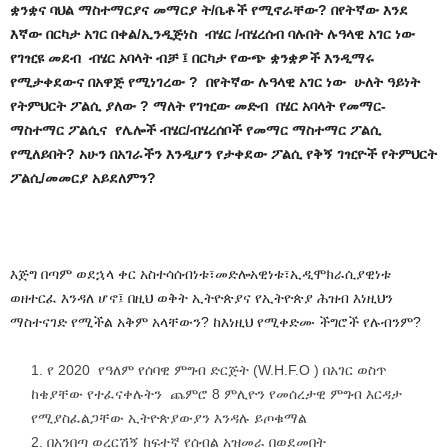
ቋንቋና ባህል ማስተማርያና መማርያ ት/ቤቶች የሚኖራቸው? በየትኛው እንደ
እኛው በርካታ አገር በቀል/ኢንዲጅነስ ብሄር /ብሄረሰብ ባሉበት ሉዓላዊ አገር ነው
የገዢዩ መደብ ብሄር አባላት ብቻ ፤ በርካታ የውጭ ቋንቋዎች እንዲማሩ
የሚታቀደውና በአዋጅ የሚነገረው ? በየትኛው ሉዓላዊ አገር ነው ሁለት ዓይነት
የትምህርት ፖልሲ ያለው ? ማለት የገዢው መድብ በሄር አባላት የመማር-
ማስተማር ፖልሲና የሌሎች ብሄር/ብሄረሰቦች የመማር ማስተማር ፖልሲ
የሚለይበት? አሁን በአገራችን እንዲሆን የታቀደው ፖልሲ የቅኝ ገዢዮች የትምህርት
ፖልሲ/መመርያ አይደለምን?
እጅግ በጣም ወደኋላ ቀር አስተሳሰብነቱ፣መድሎአዊነቱ፣ኢዲሞክራሲያዊነቱ
ወዘተርፈ እንዳለ ሆኖ፤ በዚህ ወቅት ኢትዮጵያና የኢትዮጵያ ሕዝብ እነዚህን
ማስተናገድ የሚችል አቅም አላቸውን? ከእነዚህ የሚቀድሙ ችግሮች የሉብንም?
የ 2020 የዓለም የሰባዊ ምግብ ድርጅት (W.H.F.O ) በአገር ወስጥ
ከቄያቸው የተፈናቀሉትን ጨምሮ 8 ምሊዮን የመሰረታዊ ምግብ እርዳታ
የሚያስፈልጋቸው ኢትዮጵያውያን እንዳሉ ይጦቁማል
በአንበጣ ወረርሽኝ ከፍተኛ የሰብል አዝመራ በወደመበት