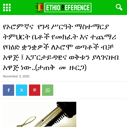
የኦሮምኛና የገዳ ሥርዓት ማስተማርያ
ትምህርት ቤቶች የመክፈት እና ተጨማሪ
የባዕድ ቋንቋዎች ለኦሮሞ ወጣቶች ብቻ
አዋጅ ፤ አፓርታይዳዊና ወቅቱን ያላገናዘብ
አዋጅ ነው..(ታጠቅ መ ዙርጋ)
November 3, 2020