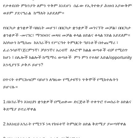
የታቀደበት ምክንያት ለምን ጥቅም እነደሆነ ሰፊው የኢትዮጵያ ሕዝብ አያውቅም
ወይም ያደናግራል ከማለት አይደለም።
የበርካታ ቋንቋዎች ባለቤት መሆን፣ በበርካታ ቋንቋዎች መገናኘት መቻል፣ በበርካታ
ቋንቋዎች -መናገር፣ ማንበብና መጻፍ መቻል ቀላል ዕድልና ቀላል ሃይል አይደለም።
እስካሁን ከሚሰጡ ከአገራችን የሥርዓተ ትምህርት ዓይነቶች በተጨማሪ ፣
ፈራንሳይኛ፣ጀርምንኛ፣ ቻይንኛና አረብኛ ለኦሮሞ ክልል ወጣቶች ብቻ የሚሰጥ
ከሆነ ፤ በሌሎች ክልሎች ከሚማሩ ወጣቶች ምን ምን የተለየ እድል/opportunity
እንዲያገኙ ታቅዶ ይሆን?
በጥናት ተምርኩዤም ባይሆን ለግዜው የሚታዩኝን ጥቅሞች የሚከተሉትን
ይሆናሉ።
1.በአገራችን እነዚህን ቋንቋዎች በሚጠቀሙ ድርጅቶች ተቀጥሮ የመስራት ዕድልና
ቅድሜያ ይኖራቸዋል
2.ከእነዚህ አገራት የሚገኙ ነጻ የከፍተኛ ትምህርት ዕድል ቅድሜያ ያሠጣቸዋል