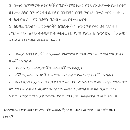
በጎሳና በሃይማኖት ጸንፈኞች በሺዮች የሚቆጠሩ የንጹሃን ሕይወት በጠፋበት፣
በጥቃቱ አካለ ስንኩላንና ተፈናቃይ በበዛበት፣ ሃብት ንብረት በወደመበት ወዘተ..
ኢትዮጵያውያን በህዳሴ ግድብ ወጪ በተወጠሩበት
ከህዳሴ ግድብ፣ ከተገንጣዮች፣ ከሽፈቶች ፣ ከጭንጋፍ የፍትህና የአገዛዝ
ሥርዓት፣ክሥልጣን ተቀናቃኞች ወዘተ.. በተያያዘ የአገራዊ ሉዓላዊነታችን አዳጋ
አፋፍ ላይ በሆነበት ወቅትና ዓመት፤
በአዲስ አበባ በሺዮች የሚቆጠሩ የኦሮምኛና የገዳ ሥርዓት ማስተማርያ ት/
ቤቶች ማስራት
የመማርያ መሳርያዎችና ቁሳቁሶች ማደራጀት
የ57 ሺ አስተማሪዮች ፦ ደሞዝ መክፈልና የመኖርያ ቤትች ማስራት
ፍራንሳይኛ፣ ጀርመንኛ፣ ቻይንኛና አረብኛ ለማስተማር ወዘተርፈ ማሰብም
ሆነ ማቀድ ዕብደት ወይም በሥልጣን መስከር ይሆናል። ወይስ ሲሾም የእኔ
ናቸው የሚላቸውን ያልጠቀመ/ ያላቀናጣ ሲሻር ይቆጮዋል ዓይነት ነው ።
በዲሞክራሲያዊ መርህና ሥርዓት እመራችኋለሁ ብሎ መማልና መገዘት ለዚህ
ነውን?