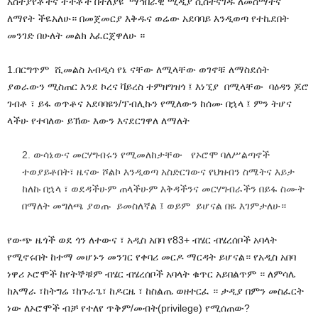
አስተያየቶችና ትችቶች በተለያዩ ማኅበራዊ ሚዲያ ሲስተናገዱ ለመስማትና
ለማየት ችዬአለሁ። በመጀመርያ እቅዱና ወሬው አደባባይ እንዲወጣ የተኬደበት
መንገድ በሁለት መልክ እፈርጀዋለሁ ።
1.በርግጥም ሺመልስ አብዲሳ የኔ ናቸው ለሚላቸው ወገኖቹ ለማስደሰት
ያወራውን ሚስጠር እንደ ኮረና ቫይረስ ተምዘግዝጎ ፤ እነኚያ በሚላቸው ባዕዳን ጆሮ
ገብቶ ፣ ይፋ ወጥቶና አደባባዩን/ፕብሊኩን የሚለውን ከሰሙ በኋላ ፤ ምን ትሆና
ላችሁ የተባለው ይኽው እውን እናደርገዋለ ለማለት
ውሳኔውና መርሃግብሩን የሚመለከታቸው የኦሮሞ ባለሥልጣኖች
ተወያይቶበት፣ ዜናው ሾልኮ እንዲወጣ አስድርገውና የህዝብን ስሜትና እይታ
ከለኩ በኋላ ፣ ወደዳችሁም ጠላችሁም እቅዳችንና መርሃግብራችን በይፋ ስሙት
በማለት መግለጫ ያወጡ ይመስለኛል ፤ ወይም ይሆናል በዬ እገምታለሁ።
የውጭ ዜጎች ወደ ጎን ለተውና ፣ አዲስ አበባ የ83+ ብሄር ብሄረሰቦች አባላት
የሚኖሩበት ከተማ መሆኑን መንገር የቀባሪ መርዶ ማርዳት ይሆናል። የአዲስ አበባ
ነዋሪ ኦሮሞች ከየትኞቹም ብሄር ብሄረሰቦች አባላት ቁጥር አይበልጥም ። ለምሳሌ
ከአማራ ፣ከትግሬ ፣ከጉራጌ፣ ከዶርዜ ፣ ከስልጤ ወዘተርፈ ። ታዲያ በምን መስፈርት
ነው ለኦሮሞች ብቻ የተለየ ጥቅም/መብት(privilege) የሚሰጠው?