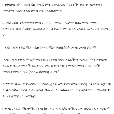
በተኮለኮሉበት ፣ ከዝንጆሮ ቆንጆ ምን ይመራርጡ ዓይነቶች ባሉበት ለመተግበር
የሚቃጣ ተራና ቀላል ጽንሰ ሃሳብ አይደለም ።
በአዲስ አበባ የኦሮምኛና የገዳ ሥርዓት ማለት የኦሮሞ ባህል ማስተማርያ
ትምህርት ቤቶች ብቻ ለመክፈት የታቀደው በምን ጽንሰ ሃሳብና መስፈርት ይሆን
?
አዲስ አበባ የኦሮሚያ ክልል ነው ከሚል የባለቤትነት ጽንሰ አሳብ ይሆን?
አዲስ አበባ የሁሉም ኢትዮጵያውያን፣ የሉዓላዊ አገራችን፣ የአፍሪካም ፣ የተለያዩ
አገራት ዲፕሎማቶች ወዘተርፈ ዋና ከተማ ነው በማለት የሚነሱ ክርክሮች
ማናናቄያ/ማጣጣያ (show down) ይሆን?
ኦሮምኛ ሁለተኛ የመንግሥት የስራ ቋንቋ ለማድረግ በሃሳብ ደረጃ የተነሳው አጀንዳ፣
ሕዝብ ሳይመክርበት ፣ ለአውንታ /አሉታ ለ( referendum) ሳይቀርብ ተሽቀዳድሞ
እውን ለማድረግ መሞከር፤
በቋንቋና ባህል ማስተማር ሰበብ ከየገጠሩ ወደ አ/አ በማስኖገድ በአዲስ አበባ የኦሮሞ