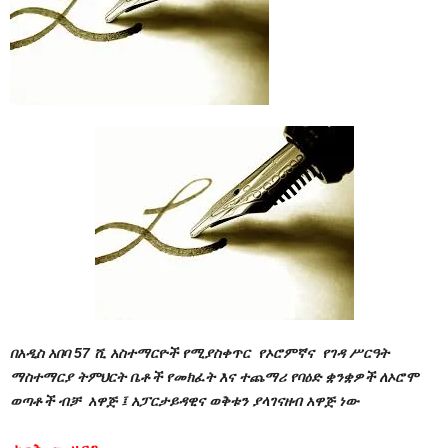
በአዲስ አበባ 57 ሺ አስተማርዮች የሚያስቀጥር የኦሮምኛና የገዳ ሥርዓት
ማስተማርያ ትምህርት ቤቶች የመክፈት እና ተጨማሪ የባዕድ ቋንቋዎች ለኦሮሞ
ወጣቶች ብቻ አዋጅ ፤ አፓርታይዳዊና ወቅቱን ያላገናዘብ አዋጅ ነው