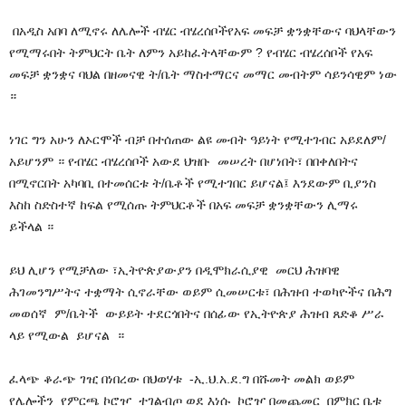
በአዲስ አበባ ለሚኖሩ ለሌሎች ብሄር ብሄረሰቦችየአፍ መፍቻ ቋንቋቸውና ባህላቸውን
የሚማሩበት ትምህርት ቤት ለምን አይከፈትላቸውም ? የብሄር ብሄረሰቦች የአፍ
መፍቻ ቋንቋና ባህል በዘመናዊ ት/ቤት ማስተማርና መማር መብትም ሳይንሳዊም ነው
።
ነገር ግን አሁን ለኦርሞች ብቻ በተሰጠው ልዩ መብት ዓይነት የሚተገብር አይደለም/
አይሆንም ። የብሄር ብሄረሰቦች አውደ ህዝቡ መሠረት በሆነበት፣ በበቀለበትና
በሚኖርበት አካባቢ በተመሰርቱ ት/ቤቶች የሚተገበር ይሆናል፤ እንደውም ቢያንስ
እስከ ስድስተኛ ከፍል የሚሰጡ ትምህርቶች በአፍ መፍቻ ቋንቋቸውን ሊማሩ
ይችላል ።
ይህ ሊሆን የሚቻለው ፣ኢትዮጵያውያን በዲሞክራሲያዊ መርህ ሕዝባዊ
ሕገመንግሥትና ተቋማት ሲኖራቸው ወይም ሲመሠርቱ፣ በሕዝብ ተወካዮችና በሕግ
መወሰኛ ም/ቤትች ውይይት ተደርጎበትና በሰፊው የኢትዮጵያ ሕዝብ ጸድቆ ሥራ
ላይ የሚውል ይሆናል ።
ፈላጭ ቆራጭ ገዢ በነበረው በህወሃቱ -ኢ.ህ.አ.ደ.ግ በሹመት መልክ ወይም
የሌሎችን የምርጫ ኮሮዦ ተገልብጦ ወደ እነሱ ኮሮዦ በመጨመር በምክር ቤቱ