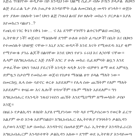
አጅሬ ጥበበኛው ወዲያው በይ እንዲህ ነው ህልሜ ሲፈታ ብሎ ይኼን ይላታል ለህጻን
ልጅ ይራራል ጌታ ያለ ኃጢያቱ እንዳይሞት ሲል ለመርከቢቷ መዳን ሆነላት። ወጀቡ
ፀጥ ያለው በጸሎት ነው! ህጻን ልጅ /ንጹህ ልብ/ ይዞ ጸሎት መከራን ያርቃል። እያለ
እየመከረን ባልሆነ..?
የጠቢብ ነገር ቅኔን በቅኔ ነው… ና እኔ ደግሞ የገባኝን ልተርጉምልህ መርከቧ
ኢትዮጵያ ነች! ወጀብና ማዕበሎቹ ደግሞ ሁለቱ ሁከት ፈጣሪዎች! በሴት እና በህጻን
የተመሰሉት ህዝቦቿ ናቸው። እኒያ አገር ወዳዶች እንደ እናት የሚወደዱ እኒያ ቂም
የማያውቁ ያገሬ ልጆች በልባቸው እንደ ህጻን የሆኑ ሩሩህ እና ለጋሶቹ ናቸው።
ሌላም በእግዚአብሔር እጅ ያለች አገር ያ ሁሉ መከራ ሲፈጸምባት ልቧን እንደ
ታቀፈችው ህጻን ንጹህ ያደረገች አንዲት ጻዲቅ እናት ብቻዋን ቆማ ወደ አምላኳ
ድምጿን ስታሰማ የመከራው ወጀብ የስቃዩ ማዕበል ፀጥ ይላል ማለት ነው።
በመርከቧ ሌላ ሰው ሳይኖር ቀርቶ አይደለም። የሌላ ሰው ጨኸትም የለም ማለት
አይደለም። ቀዛፊው እና ሌሎች ተጓዦችም የሉም ማለት አይደለም። ግን
እግዚአብሔር የአንዲት ንጹህ ነፍስን ጨኸት እንደሚሰማም ለማመላከት ታስቦ
እንጂ።
በዘፈኑ የቃልኪዳን ቀለበት እያለ የሚያነሳው ጣት ላይ የሚታሰረውን የወርቅ ፈርጥ
አልያም ውድ እንቁ አይምሰልህ። እግዚአብሔር ለኢትዮጵያ የገባላትን ቃልኪዳን
ሲያወሳ እንጂ! አዎ በመከራ እንዳትኖር በጠላቶቿም ሴራ ኢትዮጵያ እንዳትፈራርስ
እግዚአብሔርም እንዳይተዋት ቃልኪዳን አለው። ደግሞ ወደ ኢትዮጵያ እንዳይመጣ