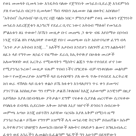
የወኔ መመላት ቢመላ ነው እንዴትስ ባለው የጀግንነት መንፈስ ቢደራጅ እንደምንስ
ያለ የመንፈስ ብርኃን ቢመላው! ኻብ ዳላክን አዜመው ስል ዘወትር አስባለሁ!
“አትሰብ” /አታስብ/ ባይ ቢኖር በጅ ባልኩ ነበር። ምክንያቱም የወኔ ሙላቱን የጀግንነት
መንፈስ አደረጃጀቱን ሊነግረኝ የደፈረ ቢኖር ነውና አትሰብ ማለቱ! የመንፈስ
ምልአቱን ለኔ ተወው! /ይኼን ሙዚቃ ቡና መጠጫ ጋ ቁጭ ብዬ እየሰማሁ በኃሳብ
ነጉጄ ኖሯል ለካ የላሊበላዋ ተወላጅ የቡና መጠጫው ቤት አስተናባሪዋ ፈገግ ብላ
“አንተ ታታ አትሰብ እንጂ…” አለችኝ አታስብ እንደሆነ ስለገባኝ ፈገግ አልኩላት!
ዘፈኑ ላይ የግጥሙ ጸኃፊና የዜማው ደራሲ ከኢትዮጵያ በሁለቱ መሪዎች
አለመግባባት ወደ ኤርትራ የሚወዳትን ሚስትና ልጁን ጥሎ የተሰደደ ሆኖ ነው
የሚያንጎራጉረው! ሙዚቃ ፍጹም ጥበብ ነችና በግርድፉ ብቻ ባንቀበለው መልካም
ነው። የመጀመሪያው አዝማች ላይ ቤተሰቦቹን ያለ ውዱ ጥሎ የተሰደደ ኤርትራዊ
አባ ወራ ዳኽላክ ላይ ቤቱን ቀልሶ ይኼ ክፉቀን እንዳለያየን ጥሩ ቀን ይመጣና
ያገናኘናል እስከዚያው ግን የምነት ቃልሽ /ቀለበቱ/ ከእጄ አይወጣም አንቺንም በዚያ
አይሻለሁ እያለ በደብዳቤው ያትታል። ደግሞ ናፍቆቱ ሲያይል ጠረናቸው ሲናፍቀው
የባለቤቱ ደብዳቤ ሲደርሰው አቅሙ እየዛለ እኒያ ዝሆኖች ድንበሩን ሰብረውት
መምጫ አጣሁ እንጂ ዐይንሽን አይቼው ባረፍኩ እያለ አቅም በሚነሳ ዜማ
ያንጎራጉራል። ይኼው የግጥም አዝማች ሌላ መንፈሳዊ ትርጉም ይሰጠኛል። እሱም
ኢትዮጵያንና ህዝቦቿን ለመባረክ በአባቶች ጸሎትና በጻድቃን ልመና እግዚአብሔር
ፊቱን ወደ አገራችን ሊመልስ ቢፈልግም ግፈኞች ግን አሁንም በደላቸውን