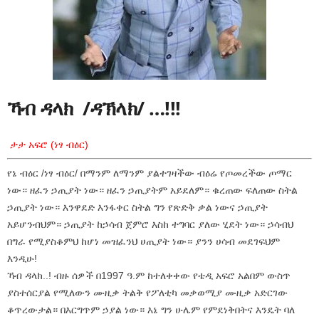
ኻብ ዳላክ /ዳኽላክ/ …!!!
ታታ አፍሮ (ነፃ ብዕር)
የኔ ብዕር /ነፃ ብዕር/ በማንም ለማንም ያልተገዛችው ብዕሬ የጦመረችው ጦማር
ነው። ዘፈን ኃጢያት ነው። ዘፈን ኃጢያትም አይደለም። ቁረጠው ፍለጠው ስትል
ኃጢያት ነው። እንዋደድ እንፋቀር ስትል ግን የጽድቅ ቃል ነውና ኃጢያት
አይሆንብህም። ኃጢያት ከኃሳብ ጀምሮ እስከ ተግባር ያለው ሂደት ነው። ኃሳብህ
በግራ የሚያስቆምህ ከሆነ መዝፈንህ ሀጢያት ነው። ያንን ሀሳብ መደገፍህም
እንዲሁ!
ኻብ ዳላክ..! ብዙ ሰዎች በ1997 ዓ.ም ከተለቀቀው የቴዲ አፍሮ አልበም ውስጥ
ያስተሰርያል የሚለውን ሙዚቃ ትልቅ የፖለቲካ መቃወሚያ ሙዚቃ አድርገው
ቆጥረውታል። በእርግጥም ኃያል ነው። እኔ ግን ሁሌም የምደነቅበትና እንዴት ባለ