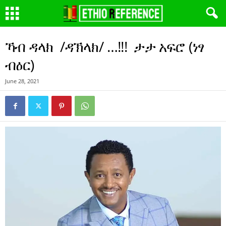
ኻብ ዳላክ /ዳኽላክ/ …!!! ታታ አፍሮ (ነፃ
ብዕር)
June 28, 2021