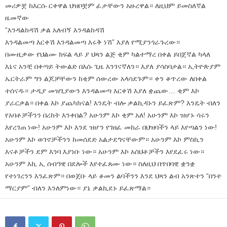
መሪዎቿ ከእርሱ ርቀዋል ህዝቦቿም ፊታቸውን አዙረዋል። ለዚህም ይመስለኛል
ዜመኛው
“እንዳልከዳሽ ቃል አለብኝ እንዳልከዳሽ
እንዳልመጣ እርቀሽ እንዳልመጣ እሩቅ ነሽ” እያለ የሚያንጎራጉረው።
በሙዚቃው የህልሙ ክፍል ላይ ያ ህጻን ልጅ ቂም ካልተማረ በቀል ይበጀኛል ካላለ
እኔና አንቺ በቀጣይ ትውልድ በእሱ ጊዜ እንገናኛለን። እያለ ያሳስባታል። ኢትዮጵያም
ኤርትራም ግን ልጆቻቸውን ከቂም ሰውረው አላሳደጉም። ቀን ቆጥረው ለበቀል
ተሰናዱ። ታዲያ መዝጊያውን እንዳልመጣ እርቀሽ እያለ ቋጨው… ቂም እኮ
ያራርቃል። በቀል እኮ ያጨካክናል! እንዴት ብሎ ቃልኪዳኑን ይፈጽም? እንዴት ብለን
የአባቶቻችንን በረከት እንቀበል? አሁንም እኮ ቂም አለ! አሁንም እኮ ዝሆኑ ሳሩን
እየረገጠ ነው! አሁንም እኮ እንደ ዝሆን የገዘፈ መከራ በህዝባችን ላይ እየጣልን ነው!
አሁንም እኮ ወገኖቻችንን ከመሰደድ አልታደግናቸውም። አሁንም እኮ ምስኪን
እናቶቻችን ደም እንባ እያነቡ ነው። አሁንም እኮ አሰህቶቻችን እየደፈሩ ነው።
አሁንም እኪ ኢ ሰብዓዊ በደሎች እየተፈጸሙ ነው። ስለዚህ በጥበባዊ ቋንቋ
የተነገረንን እንፈጽም። በወጀቡ ላይ ቆመን ልባችንን እንደ ህጻን ልብ አንጽተን “በንተ
ማርያም” ብለን እንለምነው። ያኔ ቃልኪደኑ ይፈጽማል።