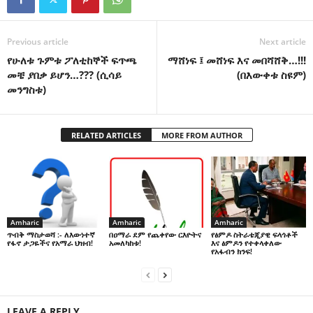
Previous article
Next article
የሁለቱ ጉምቱ ፖለቲከኞች ፍጥጫ
ማሸነፍ ፤ መሸነፍ እና መበሻሸቅ…!!!
መቼ ያበቃ ይሆን…??? (ሲሳይ
(በእውቀቱ ስዩም)
መንግስቱ)
RELATED ARTICLES
MORE FROM AUTHOR
Amharic
Amharic
Amharic
በዐማራ ደም የጨቀየው ርእዮትና
የፅምዶ ስትራቴጂያዊ ፍላጎቶች
ጥብቅ ማስታወሻ :- ለእውነተኛ
አመለካከቱ!
እና ፅምዶን የተቀላቀለው
የፋኖ ታጋዬችና የአማራ ህዝብ!
የአፋብን ክንፍ!
LEAVE A REPLY