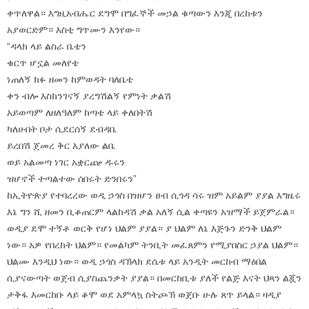
ቀጥለዋል። እግዚአብሔር ደግሞ በግፈኞች መኃል ቁጣውን እንጂ በረከቱን
አያወርድም። እስቲ ግጥሙን እንየው።
“ዳላክ ላይ ልስራ ቤቴን
ቁርጥ ሆኗል መለየቴ
ነጠለኝ ክፉ ዘመን ከምወዳት ባለቤቴ
ቀን ብሎ እስክንገናኝ ያረግሽልኝ የምነት ቃልሽ
አይወጣም ለዘለዓለም ከጣቴ ላይ ቀለበትሽ
ካለሁበት ቦታ ሲደርሰኝ ደብዳቤ
ይረበሽ ጀመረ ቅር እያለው ልቤ
ወይ አልመጣ ነገር አቋርጬ ዱሩን
ዝሆኖች ተጣልተው ሰበሩት ድንበሩን”
ከኢትዮጵያ የተባረረው ወዲ ኃጎስ በዝሆን ፀብ ሲጎዳ ሳሩ ዝም አይልም ያያል እግዜሩ
እኔ ግን ሺ ዘመን ቢቆጠርም ላልከዳሽ ቃል አለኝ ሲል ቀጣዩን አዝማች ይጀምራል።
ወዲያ ደሞ ተኝቶ ወርቅ የሆነ ህልም ያያል። ያ ህልም ለኔ እጅጉን ድንቅ ህልም
ነው። አዎ የበረከት ህልም። የመልካም ትንቢት መፈጸምን የሚያበስር ኃያል ህልም።
ህልሙ እንዲህ ነው። ወዲ ኃጎስ ዳኽላክ ደሴቱ ላይ አንዲት መርከብ ማዕበል
ሲያናውጣት ወጀብ ሲያስጨንቃት ያያል። በመርከቢቱ ያለች የልጅ እናት ህጻን ልጇን
ታቅፋ እመርከቡ ላይ ቆሞ ወደ አምላኳ ስትጮኽ ወጀቡ ሁሉ ጸጥ ይላል። ዛዲያ