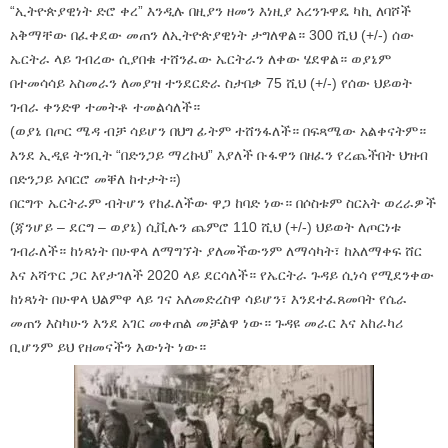
“ኢትዮጵያዊነት ድሮ ቀረ” እንዲሉ በዚያን ዘመን እነዚያ አረንጉዋዴ ካኪ ለባሾች
አቅማቸው በፈቀደው መጠን ለኢትዮጵያዊነት ታግለዋል። 300 ሺህ (+/-) ሰው
ኤርትራ ላይ ገብረው ሲያበቁ ተሸንፈው ኤርትራን ለቀው ሄደዋል። ወያኔም
በተመሳሳይ አስመራን ለመያዝ ተንደርድራ ስታበቃ 75 ሺህ (+/-) የሰው ህይወት
ገብራ ቀንድዋ ተመትቶ ተመልሳለች።
(ወያኔ በጦር ሜዳ ብቻ ሳይሆን በህግ ፊትም ተሸንፋለች። በፍጻሜው አልቀናትም።
እንደ ኢዲዩ ትንቢት “በድንጋይ ማረኩህ” እያለች ቡፋዋን በዘፈን የረጨችበት ህዝብ
በድንጋይ አባርሮ መቐለ ከተታት።)
በርግጥ ኤርትራም ብትሆን የከፈለችው ዋጋ ከባድ ነው። በሶስቱም ስርአት ወረራዎች
(ጃንሆይ – ደርግ – ወያኔ) ሲቪሉን ጨምሮ 110 ሺህ (+/-) ህይወት ለጦርነቱ
ገብራለች። ከነጻነት በሁዋላ ለማግኘት ያለመችውንም ለማሳካት፣ ከአለማቀፍ ሸር
እና አሻጥር ጋር እየታገለች 2020 ላይ ደርሳለች። የኤርትራ ጉዳይ ሲነሳ የሚደንቀው
ከነጻነት በሁዋላ ህልምዋ ላይ ገና አለመድረስዋ ሳይሆን፣ እንደተፈጸመባት የሴራ
መጠን እስካሁን እንደ አገር መቀጠል መቻልዋ ነው። ጉዳዩ መራር እና አከራካሪ
ቢሆንም ይህ የዘመናችን እውነት ነው።