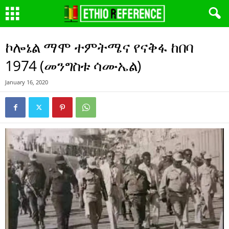
ኮሎኔል ማሞ ተምትሜና የናቅፋ ከበባ
1974 (መንግስቱ ሳሙኤል)
January 16, 2020