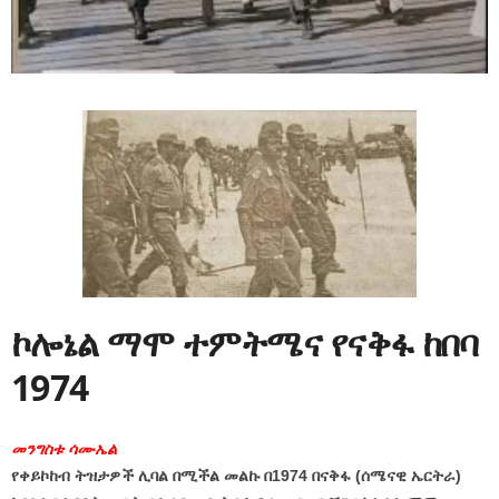
ኮሎኔል ማሞ ተምትሜና የናቅፋ ከበባ
1974
መንግስቱ ሳሙኤል
የቀይኮከብ ትዝታዎች ሊባል በሚችል መልኩ በ1974 በናቅፋ (ሰሜናዊ ኤርትራ)