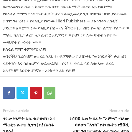
በእግረመንገድ ስሙን ከመጥቀሱ በቀር ኮሎኔል ማሞ ጨርሶ አይታወቅም።
የኮሎኔል ማሞን የአዋጊነት ብቃት ታሪክ ለመጀመሪያ ጊዜ በዝርዝር ጽፎ ያሳተመው
ደግሞ ንብረትነቱ የሻእቢያ የሆነው Hidri Publishers መሆኑ ነገሩን አስቂኝ
ያደርገዋል። ርግጥ ነው ሻእቢያ (ከነሙሉ ችግሮቹ) ታሪክን የመካድ ልማድ የለውም።
ማለቴ ሻእቢያ ታሪክ ላይ ሲናገር አያጋንንም። ይህን የምለው ካነበብኩዋቸው
መጻህፍቱ በመነሳት ነው።
ኮሎኔል ማሞ ተምትሜ ሆይ!
ወገኖችህ ቢረሱህም ለወረራ ሄደህ የተዋጋኻቸውና ያሸነፉህ “ወንበዴዎች” ታሪክህን
ሳይቀንሱ እና ሳይጨምሩ ጽፈውልሃል። በናቅፋ ተራራ ላይ ለዘልአሙ ያረፈ
አጽምህም እርፍት ያገኛል። እንኩዋን ደስ ያለህ!!
Previous article
Next article
ንጉሠ ነገሥት አጼ ቴዎድሮስ እና
ከ100 አመት በፊት “አምጣ” ብለው
ማርቲን ሉተር ኪንግ Jr.! (አሰፋ
ሳይሆን “እንካ” የተባሉትን የ50ሺ
ሃይሉ)
ብር ጉቦ የተጠየፉ ፊታውራሪ ተክለ