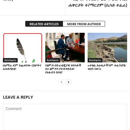
ሐዋርያት ተ/ማርያም (ሲሳይ ተፈራ)
RELATED ARTICLES
MORE FROM AUTHOR
Amharic
Amharic
Amharic
በዐማራ ደም የጨቀየው ርእዮትና
የፅምዶ ስትራቴጂያዊ ፍላጎቶች
«ተከዜ ለሁለታችንም ተፈጥሯዊ
አመለካከቱ!
እና ፅምዶን የተቀላቀለው
ወሰን ነው!»
የአፋብን ክንፍ!
LEAVE A REPLY