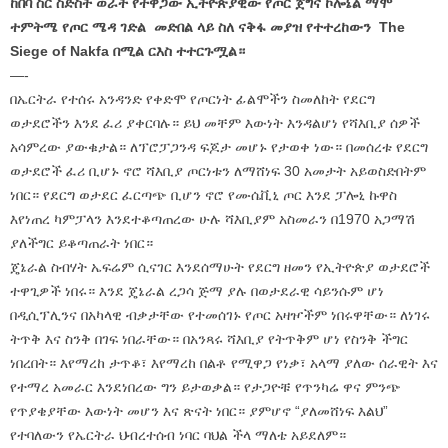
ከበባ ስር ስድስት ወራት የተዋጋው ኢትዮጵያዊው የጦር ጀግና ኮሎኔል ማሞ
ተምትሜ የጦር ሜዳ ገድል መድበል ላይ ስለ ናቅፋ መያዝ የተተረከውን The
Siege of Nakfa በሚል ርእስ ተተርጉሟል።
—-
በኤርትራ የተሰሩ አንዳንድ የቀድሞ የጦርነት ፊልሞችን ስመለከት የደርግ
ወታደሮችን እንደ ፈሪ ያቀርባሉ። ይህ መቸም እውነት እንዳልሆነ የሻእቢያ ሰዎች
አሳምረው ያውቁታል። ለፕሮፓጋንዳ ፍጆታ መሆኑ የታወቀ ነው። በመሰረቱ የደርግ
ወታደሮች ፈሪ ቢሆኑ ኖሮ ሻእቢያ ጦርነቱን ለማሸነፍ 30 አመታት አይወስድበትም
ነበር። የደርግ ወታደር ፈርጣጭ ቢሆን ኖሮ የሙሴቪኒ ጦር እንደ ፓሎኒ ኩዋስ
እየነጠረ ካምፓላን እንደተቆጣጠረው ሁሉ ሻእቢያም አስመራን በ1970 አጋማሽ
ያለችግር ይቆጣጠራት ነበር።
ጄኔራል ስብሃት ኤፍሬም ሲናገር እንደሰማሁት የደርግ ዘመን የኢትዮጵያ ወታደሮች
ተዋጊዎች ነበሩ። እንደ ጄኔራል ረጋሳ ጅማ ያሉ በወታደራዊ ሳይንሱም ሆነ
በዲሲፕሊንና በአካላዊ ብቃታቸው የተመሰገኑ የጦር አዛዦችም ነበሩዋቸው። ለነገሩ
ትጥቅ እና ስንቅ በገፍ ነበራቸው። በአንጻሩ ሻእቢያ የትጥቅም ሆነ የስንቅ ችግር
ነበረበት። እየማረከ ታጥቆ፣ እየማረከ በልቶ የሚዋጋ የነቃ፣ አላማ ያለው ሰራዊት እና
የተማረ አመራር እንደነበረው ግን ይታወቃል። የታጋዮቹ የጥንካሬ ዋና ምንጭ
የጥያቄያቸው እውነት መሆን እና ጽናት ነበር። ያምሆኖ “ያለመሸነፍ እልህ”
የተባለውን የኤርትራ ህብረተሰብ ነባር ባህል ችላ ማለቴ አይደለም።