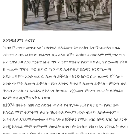
እንግዲህ ምን ቀረን?
“የሰላም ዘመን መጥቶአል” ስለተባለ ያለፈውን እየተረክን እንማርበታለን። ዛሬ
ዶክተር አብይ አህመድ በስልጣን ላይ አለ። ይችን እስክጽፍ ስለሰላም የሚናገረውን
አምኜዋለሁ። እንደሚቀጥልበት ግን ምንም ዋስትና የለም። ፖለቲካ ሸርሙጣ ናት።
ከመጪው ግንቦት ወር ጀምሮ ማን ወደ ኢትዮጵያ ስልጣን እንደሚመጣ
አይታወቅም። አንድ ወፈፌ ሊመጣ ይችላል። አንድ ክቡር ሰው ሊመጣ ይችላል።
አንድ ጭምት ሊመጣ ይችላል። የእነ እንትና ቅጥረኛ ሊመጣ ይችላል። ምርጫ ሁሉ
ቅዱስ እንዳልሆነ አዶልፍ ሂትለርን ካነገሰው የጀርመን ምርጫ መረዳት ይቻላል።
ዞረም ቀረ ወጋችን ናቅፋ ነው።
በ1974 በናቅፋ ከበባ ስር ስድስት ወራት የተዋጋው ኢትዮጵያዊው የጦር ሰው
ኮሎኔል ማሞ ተምትሜ ታሪኩ በኢትዮጵያውያን ዘንድ ብዙም አይታወቅም።
ኢትዮጵያ እንደሚታወቀው የሞቱላት ልጆችዋን የማታከብር ከሃዲ አገር ስለሆነች
እንጂ ኮሎኔል ማሞ ተምትሜ ሃውልት ቢቀርበት እንኩዋ የከበባ እና የሽንፈት ታሪኩ
በወጉ መጻፍ ነበረበት። ጄኔራል ተስፋዬ ሃብተማሪያም የራሱን ታሪክ ሲጽፍ