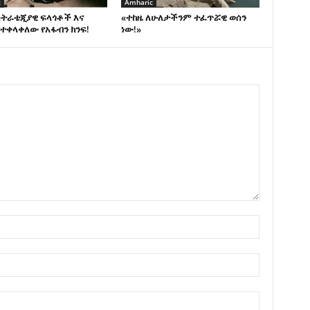
c
Amharic
ስትራቴጂያዊ ፍላጎቶች እና
«ተከዜ ለሁለታችንም ተፈጥሯዊ ወሰን
ተቀላቀለው የአፋብን ክንፍ!
ነው!»