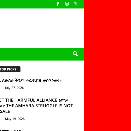
TOR PICKS
ዜ ለሁለታችንም ተፈጥሯዊ ወሰን ነው!»
n
-
July 27, 2026
CT THE HARMFUL ALLIANCE ፅምዶ
): THE AMHARA STRUGGLE IS NOT
SALE
n
-
May 19, 2026
 ሰምቼ ተሳልኩ