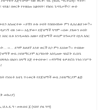
 ያከማቹት እጅግ በጣም ብዙ ወርቅ፣ ብር (40ሺ ማርትሬዛ)፣ ጥይት፣
ግ፣ ፍየል፣ በወርቅ የተለበጡ አልባሳት፣ የከበሩ ጌጣጌጦችና፣ ውድ
ቤን አስጠርተው ‹‹ይኸን ሁሉ ሀብት የሰበሰብከው ምን ሊሰራልህ ነው?››
ዲሆነኝ ብዬ ነው›› አሏቸው፡፡ ደጃዝማች ካሣም ‹‹ሰው ያለውን ሀብት
ደ እስር ቤቱ እንዲመለሱ አዘዙ፡፡ ደጃዝማች ውቤም ከዓመታት በኋላ እስር
ቁት… ‹‹… ደግሞ ለቆለኛ አንድ ወርች ስጋ ምን አነሰው?›› ተብለው
ጃዝማች ውቤ ኃይለማርያም ሊነግሱባት አስጊጠው ባሰሯት ደረስጌ
ም በጳጳሱ በአቡነ ሰላማ እጅ ተቀብተው፣ ‹‹ዳግማዊ ቴዎድሮስ ንጉሰ ነገሥት
!
ሚስት የነበሩት እቴጌ ጥሩወርቅ የደጃዝማች ውቤ ኃይለማርያም ልጅ
ዲቅ መኩሪያ)
ህ.አ.ዴ.ግ ፡ መጽሐፍ ፩ (ፍስሃ ያዜ ካሣ)