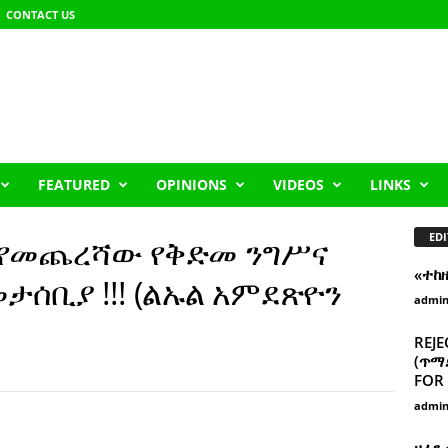
CONTACT US
FEATURED
OPINIONS
VIDEOS
LINKS
EDI
 የመጨረሻው የቅድመ ንግሥና
«ተከ
ታሰቢያ !!! (ልኡል አምደጽዮን
admi
REJE
(ጥማድ
FOR 
admi
ዘፈን