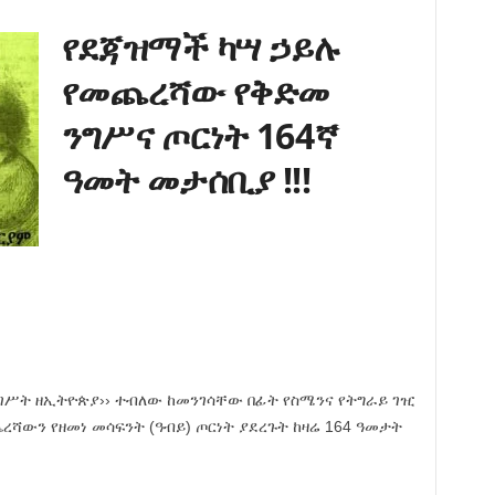
የደጃዝማች ካሣ ኃይሉ
የመጨረሻው የቅድመ
ንግሥና ጦርነት 164ኛ
ዓመት መታሰቢያ !!!
ነገሥት ዘኢትዮጵያ›› ተብለው ከመንገሳቸው በፊት የስሜንና የትግራይ ገዢ
ሻውን የዘመነ መሳፍንት (ዓብይ) ጦርነት ያደረጉት ከዛሬ 164 ዓመታት