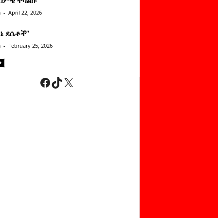
n
-
April 22, 2026
ነኔ ደሴቶች’’
n
-
February 25, 2026
Facebook
TikTok
X