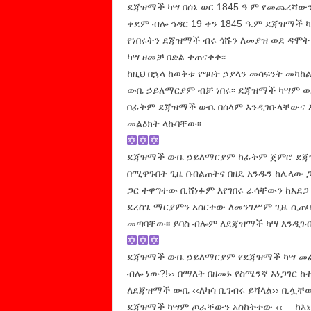
ደጃዝማች ካሣ በሰኔ ወር 1845 ዓ.ም የመጨረሻውን 
ቀደም ብሎ ኅዳር 19 ቀን 1845 ዓ.ም ደጃዝማች 
የነበሩትን ደጃዝማች ብሩ ጎሹን ለመያዝ ወደ ዳሞ
ካሣ ዘመቻ በድል ተጠናቀቀ፡፡
ከዚህ በኋላ ከወቅቱ የግዛት ኃያላን መሳፍንት መካከ
ውቤ ኃይለማርያም ብቻ ነበሩ፡፡ ደጃዝማች ካሣም 
በፊትም ደጃዝማች ውቤ በሰላም እንዲገቡላቸውና
መልዕክት ላኩባቸው፡፡
ደጃዝማች ውቤ ኃይለማርያም ከፊትም ጀምሮ ደጃዝ
በሚዋጉበት ጊዜ በብልጠትና በዘዴ አንዱን ከሌላው 
ጋር ተዋግተው ቢሸነፉም እየገበሩ ራሳቸውን ከአደጋ 
ደረስጌ ማርያምን አሰርተው ለመንገሥም ጊዜ ሲጠባ
መጣባቸው፡፡ ይባስ ብሎም ለደጃዝማች ካሣ እንዲገብ
ደጃዝማች ውቤ ኃይለማርያም የደጃዝማች ካሣ መልዕክ
ብሎ ነው?!›› በማለት በዘመኑ የስሜንኛ አነጋገር ከተ
ለደጃዝማች ውቤ ‹‹ለካሳ ቢገብሩ ይሻላል›› ቢሏቸው
ደጃዝማች ካሣም ጦራቸውን አስከትተው ‹‹… ከእኔ የ