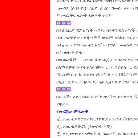
ደጃዝማች ውቤ ቤቴል (አምባ ጠዘን) በሚባለው ቦታ
ጠመንጃ (ሰባት ሺ)፣ አህያ፣ ፈረስ፣ ግመል፣ ላም፣ በ
ምንጣፎችና ሌሎች እቃዎች ተገኙ፡፡
በዚህ ጊዜም ደጃዝማች ካሣ የታሰሩትን ደጃዝማች ው
ሲሉ ጠየቋቸው፡፡ ደጃዝማች ውቤም ‹‹ለክፉ ቀኔ እን
ከተጠቀመ ምን ክፉ ቀን አለ?›› በማለት መለሱና ወ
ቤት ውስጥ ሞቱ፡፡
በመጨረሻም
… ‹‹የኮሶ ሻጭ ልጅ›› ተብለው የተና
በአማቶቻቸው የተቀለደባቸው … ካሣ ኃይሉ … ደ
ማርያም ቤተ-ክርስቲያን የካቲት 5 ቀን 1847 ዓ.
ዘኢትዮጵያ›› ተብለው የታላቋ ኢትዮጵያ ንጉሥ ሆኑ
በነገራችን ላይ የንጉሰ ነገሥት ዳግማዊ ቴዎድሮስ 
ናቸው፡፡
የመረጃው ምንጮች
፩). አጤ ቴዎድሮስና የኢትዮጵያ አንድነት (ተክለፃ
፪). አጤ ቴዎድሮስ (ጳውሎስ ኞኞ)
፫). የኢትዮጵያ የአምስት ሺ ዓመታት ታሪክ፡ ከኖህ-ኢ.