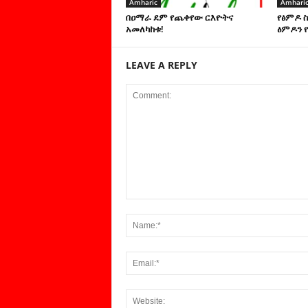
Amharic
Amhari
በዐማራ ደም የጨቀየው ርእዮትና
የፅምዶ 
አመለካከቱ!
ፅምዶን የ
LEAVE A REPLY