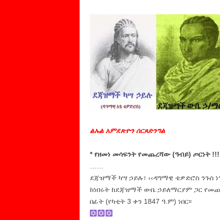
ልኡል አምደጽዮን ሰርጸድንግል
* የዘመነ መሳፍንት የመጨረሻው (ዓብይ) ጦርነት !!!
……
ደጃዝማች ካሣ ኃይሉ፣ ‹‹ዳግማዊ ቴዎድሮስ ንጉሰ 
ከነበሩት ከደጃዝማች ውቤ ኃይለማርያም ጋር የመጨረ
በፊት (የካቲት 3 ቀን 1847 ዓ.ም) ነበር፡፡