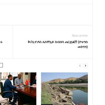
Next article
ትሩ
ቅ/ሲኖዶስ አስቸኳይ ስብሰባ ጠርቷል!!! (ዮሀንስ
መኮንን)