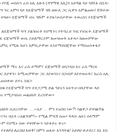
የየጁ መስፍን ራስ አሊ አሉላ (ዳግማዊ አሊ)ን አይሻል ላይ ካሸነፉ በኋላ፣
ካሣ ጉር አምባ ላይ ከደጃዝማች ጎሹ ዘውዴ ጋር ሲዋጉ አምልጠው/ ሸሽተው
ት ተጓዙ፡፡ ደጃዝማች ብሩ ጎሹም ተያዙ፤ሀብታቸው ተወረሰና የደጃዝማች
ል ለደጃዝማች ካሣ ያልገበሩት የስሜንና የትግራይ ገዢ የነበሩት ደጃዝማች
ወደ ደጃዝማች ውቤ ኃይለማርያም ለመዝመት አቀዱ፡፡ ከዘመቻቸው
 እምቢ የሚሉ ከሆነ እምቢታቸው እንደማይበጃቸው የማስጠንቀቂያ
ማች ማሩ እና ራስ ይማም፤ ደጃዝማች ሰባጋዲስ እና ራስ ማርዬ
ጋር እያዋጉ፣ ከሚመቻቸው ጋር እየወገኑና በጋብቻ እየተዛመዱ፤ ከራስ አሊ
ጠብቀው ይኖሩ ነበር፡፡
በቁ የደጃዝማች ካሣ ተደጋጋሚ ድል ዓይኑን አፍጥጦ በላያቸው ላይ
ሩ የሚያሳስብ መልዕክት ደረሳቸው፡፡
ት ሲደርሳቸው … ‹‹አያ … ምን የጠገበ ነው?! ሳልዋጋ ይገባልኛል
ናገሩ በኋላ ‹‹አልገባም!›› የሚል ምላሽ ሰጡ፡፡ ጳጳሱ አቡነ ሰላማም
ም የስሜኑ ሰው ሃሳባቸውን ሳይቀይሩ ቀሩ፡፡
ተለየህ ለራስህ እወቅ! በምን ጠፋሁ እንዳትል! አይዞህ ወታደር፤ እኔ ደስ