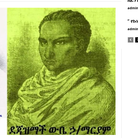
admi
” የኩ
admi