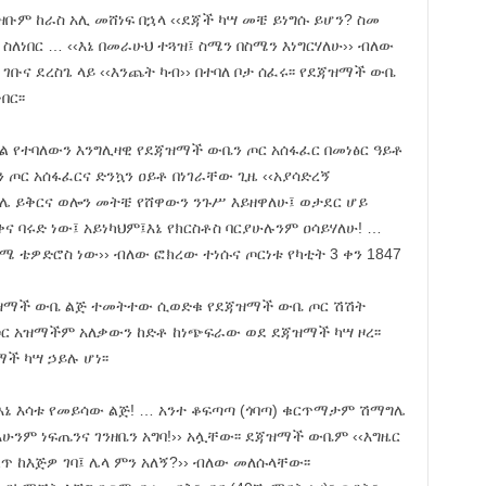
ሕዝቡም ከራስ አሊ መሸነፍ በኋላ ‹‹ደጃች ካሣ መቼ ይነግሱ ይሆን? ስመ
ስለነበር … ‹‹እኔ በመራሁህ ተጓዝ፤ ስሜን በስሜን እነግርሃለሁ›› ብለው
ቡና ደረስጌ ላይ ‹‹እንጨት ካብ›› በተባለ ቦታ ሰፈሩ፡፡ የደጃዝማች ውቤ
በር፡፡
 የተባለውን እንግሊዛዊ የደጃዝማች ውቤን ጦር አሰፋፈር በመነፅር ዓይቶ
ጦር አሰፋፈርና ድንኳን ዐይቶ በነገራቸው ጊዜ ‹‹አያሳድረኝ
ሌ ይቅርና ወሎን መትቼ የሸዋውን ንጉሥ እይዘዋለሁ፤ ወታደር ሆይ
ና ባሩድ ነው፤ አይነካህም፤እኔ የክርስቶስ ባርያሁሉንም ዐሳይሃለሁ! …
ሜ ቴዎድሮስ ነው›› ብለው ፎክረው ተነሱና ጦርነቱ የካቲት 3 ቀን 1847
ጃዝማች ውቤ ልጅ ተመትተው ሲወድቁ የደጃዝማች ውቤ ጦር ሽሽት
ጦር አዝማችም አለቃውን ከድቶ ከነጭፍራው ወደ ደጃዝማች ካሣ ዞረ፡፡
 ካሣ ኃይሉ ሆነ፡፡
ኔ እሳቱ የመይሳው ልጅ! … አንተ ቆፍጣጣ (ጎባጣ) ቁርጥማታም ሽማግሌ
ሁንም ነፍጤንና ገንዘቤን አግባ!›› አሏቸው፡፡ ደጃዝማች ውቤም ‹‹እግዜር
ጥ ከእጅዎ ገባ፤ ሌላ ምን አለኝ?›› ብለው መለሱላቸው፡፡