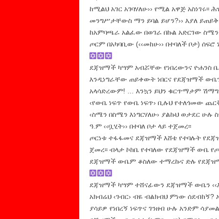
ከሚልህ አገር አገባሃለሁ›› የሚል አዋጅ አስነገሩ፡፡ 
መንግሥታቸውስ ማን ይባል ይሆን?›› እያለ ይጠይቅ 
ከአምባጫራ አልፈው በወገራ በኩል አድርገው ስሜን ገ
ጦርም በአካባቢው (‹‹መከሁ›› በተባለች ቦታ) ሰፍሮ ነ
ደጃዝማች ካሣም አብሯቸው የነበረውንና ዮሐንስ ቤል
እንዲነግራቸው ጠይቀውት ነበርና የደጃዝማች ውቤን 
አላሳድረውም! … እንኳን ይህን ቁርጥማታም ሽማግ
‹የውቤ ነፍጥ የውቤ ነፍጥ› ቢሉህ የተለጎመው ጨርቅ
‹ስሜን በስሜን እነግርሃለሁ› ያልኩህ ወታደር ሁሉ ስ
ዓ.ም ‹‹ቧሂት›› በተባለ ቦታ ላይ ተጀመረ፡፡
ጦርነቱ ተፋፋመና ደጃዝማች እሸቴ የተባሉት የደ
ጀመረ፡፡ ብላታ ኮከቤ የተባለው የደጃዝማች ውቤ የ
ደጃዝማች ውቤም ቆስለው ተማረኩና ድሉ የደጃዝማች
ደጃዝማች ካሣም ተሸናፊውን ደጃዝማች ውቤን ‹‹እ
አክብሬህ ‹ገብር› ብዬ ብልክብህ ምነው ሰደብከኝ? አ
ያሳይዎ የነበረኝ ነፍጥና ገንዘብ ሁሉ አንድም ሳያመል