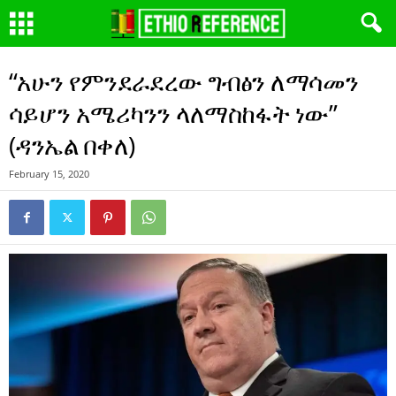
“አሁን የምንደራደረው ግብፅን ለማሳመን
ሳይሆን አሜሪካንን ላለማስከፋት ነው”
(ዳንኤል በቀለ)
February 15, 2020