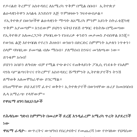
የዶናልድ ትረምፕ አስተዳደር ለአሜሪካ ጥቅም በሚል ሰበብ፥ ኢትዮጵያ
ልዑላዊነትዋን አሳልፋ እንድሰጥ እጅ ጥምዘዛውን ገፍተውበታል።
የኢትዮጵያ በወንዞችዋ ልዑላዊነት ማጣት ለአሜሪካ ምንም አይነት ስትራቴጃካዊ
ጥቅም አያመጣም። እንደውም ይህንን ፍትህ የለሽ ተግባር ተከትሎ በሚመጣው
የኢትዮጵያ አለመረጋጋት ያካባቢውን የአፍሪቃ ቀንድን መታመስ ያብሰዋል እንጂ።
የወንዜ ልጅ እየተባበለ የኖረን ሕዝብ፥ ወንዙን በድርድር ስምምነት አታለን ነጥቀን፥
ሰላም ባካባቢው ይመጣል ብሎ ማሰብ፥ ያለማሰብ ስንፍና መገለጫው ነው።
ድንቄም አሳብ!
ይሄንን አባይን ለግብጽ ብቻ የሚል የጭቆናና የጠቅላይነት ፖሊሲ የነደፉት የአለም
ባንክ ባሥልጣናትናና የትረምፕ አስተዳደር ሹማምንት ኢትዮጵያኖችን ትንሽ
ለማወቅ አለመሞከራቸው ይገርማል።
በገጠማቸው ይህ አደገኛ ፈተና ወቅት፥ ኢትዮጵያኖች በወንዛቸው ዙሪያ ከመሰባሰብ
ሌላ አማራጭ የላቸውም።
የዋዜማ ዘገባ ከዚህ በታች
የሕዳሴው ግድብ ስምምነት በመሪዎች ደረጃ እንዲፈረም አሜሪካ ጥረት እያደረገች
ነው
ዋዜማ ራዲዮ
– ውጥረትና ውዝግብ የበረታበትና የመጨረሻ ነው የተባለው የህዳሴው