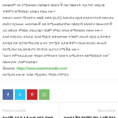
በመልካም ጎኑ የሚወሰድና በይበልጥ በሂደቶች ላይ ግልጽነት ተፈጥሮ ብሄራዊ
ጥቅምን ለማስከበር እድልን የሰጠ ነው።
የውሀና መስኖ ሚንስትሩ ስለሺ በቀለ (ኢ/ር) ከድርድሩ በኋላ እንደተናገሩት በድርድሩ
ይዘትና ባጋጠሙ መሰናክሎች ላይ ከሚመለከታቸው ባለድርሻ አካላትና ባለሙያዎች
ጋር በቅርቡ ምክክር ይደረጋል። ይህም ምክረ ሀሳብ ለማሰባሰብ ያለመ ነው።
አንድ የድርድሩ ተሳታፊ እንደሚሉት ከቀዝቃዛው የዓለም ጦርነት በኋላ ኢትዮጵያ
እንዲህ ያለ ዲፕሎማሲያዊ ፈተና ገጥሟት አያውቅም። የዚህ ድርድር ውጤት
የአሜሪካና የኢትዮጵያን ግንኙነት ሊያናጋ የሚችል ነው።
“አሁን የምንደራደረው ግብፅን ለማሳመን ሳይሆን አሜሪካንን ላለማስከፋት ነው”
ባለሙያው ያሰምሩበታል።
Source:
https://www.wazemaradio.com
የአሜሪካ የውጭ ጉዳይ ሚኒስትር ማይክ ፖምፔኦ
Previous article
Next article
የጠ/ሚ አቢይ አሕመድ ዐይን ያወጣ
ሰውዬአችን ዓላማና ግቡ ፈፅሞ ግልፅ