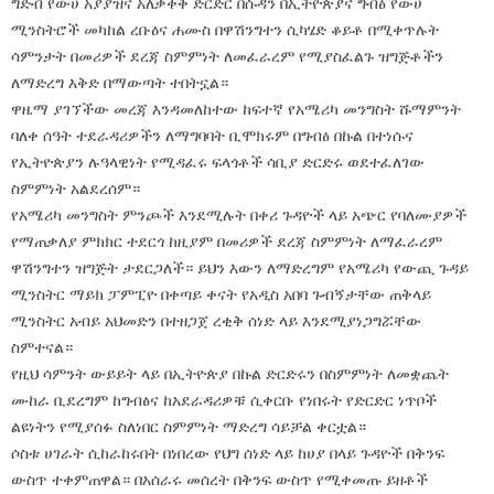
ግድብ የውሀ አያያዝና አለቃቀቅ ድርድር በሱዳን በኢትዮጵያና ግብፅ የውሀ
ሚንስትሮች መካከል ረቡዕና ሐሙስ በዋሽንግተን ሲካሄድ ቆይቶ በሚቀጥሉት
ሳምንታት በመሪዎች ደረጃ ስምምነት ለመፈራረም የሚያስፈልጉ ዝግጅቶችን
ለማድረግ እቅድ በማውጣት ተበትኗል።
ዋዜማ ያገኘችው መረጃ እንዳመለከተው ከፍተኛ የአሜሪካ መንግስት ሹማምንት
ባለቀ ሰዓት ተደራዳሪዎችን ለማግባባት ቢሞክሩም በግብፅ በኩል በተነሱና
የኢትዮጵያን ሉዓላዊነት የሚዳፈሩ ፍላጎቶች ሳቢያ ድርድሩ ወደተፈለገው
ስምምነት አልደረሰም።
የአሜሪካ መንግስት ምንጮች እንደሚሉት በቀሪ ጉዳዮች ላይ አጭር የባለሙያዎች
የማጠቃለያ ምክክር ተደርጎ ከዚያም በመሪዎች ደረጃ ስምምነት ለማፈራረም
ዋሽንግተን ዝግጅት ታደርጋለች። ይህን እውን ለማድረግም የአሜሪካ የውጪ ጉዳይ
ሚንስትር ማይክ ፓምፒዮ በቀጣይ ቀናት የአዲስ አበባ ጉብኝታቸው ጠቅላይ
ሚንስትር አብይ አህመድን በተዘጋጀ ረቂቅ ሰነድ ላይ እንደሚያነጋግሯቸው
ስምተናል።
የዚህ ሳምንት ውይይት ላይ በኢትዮጵያ በኩል ድርድሩን በስምምነት ለመቋጨት
ሙከራ ቢደረግም ከግብፅና ከአደራዳሪዎቹ ሲቀርቡ የነበሩት የድርድር ነጥቦች
ልዩነትን የሚያሰፉ ስለነበር ስምምነት ማድረግ ሳይቻል ቀርቷል።
ሶስቱ ሀገራት ሲከራከሩበት በነበረው የህግ ሰነድ ላይ ከሀያ በላይ ጉዳዮች በቅንፍ
ውስጥ ተቀምጠዋል። በአሰራሩ መሰረት በቅንፍ ውስጥ የሚቀመጡ ይዘቶች