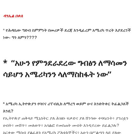
ዳንኤል በቀለ
*
የሕዳሴው ግድብ ስምምነት በመሪዎች ደረጃ እንዲፈረም አሜሪካ ጥረት እያደረገች
ነው- ግን ለምን????
*
“አሁን የምንደራደረው ግብፅን ለማሳመን
ሳይሆን አሜሪካንን ላለማስከፋት ነው”
* አሜሪካ ኢትዮጵያን የባናና ሪፐብሊክ ለማረግ ወይም ሁና እንድትቀር ትፈልጋለች
እንዴ?
የኢትዮጵያ ጠቅላይ ሚኒስትር ያለ ሕዝቡ ፍቃድና ያለ ሸንጎው ተባባሪነት፥ ያገሪቷን
ሀብት፥ መሸጥ፥ መለወጥ፥ አሳልፎ የመስጠት መብት እንዲኖረው ይፈልጋሉ?
አርቀው ማሰብ ያልፈለጉ የአሜሪካ ፖለቲከኞችና፥ አሁን በሥልጣን ላይ ያለው