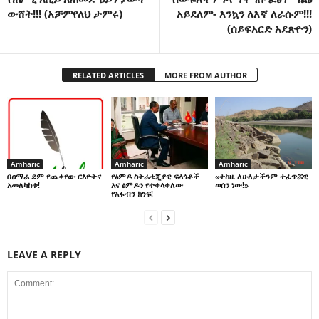
ውሸት!!! (አቻምየለህ ታምሩ)
አይደለም- እንኳን ለእኛ ለራሱም!!!
(ሰይፍአርድ አደጽዮን)
RELATED ARTICLES
MORE FROM AUTHOR
Amharic
Amharic
Amharic
በዐማራ ደም የጨቀየው ርእዮትና
የፅምዶ ስትራቴጂያዊ ፍላጎቶች
«ተከዜ ለሁለታችንም ተፈጥሯዊ
አመለካከቱ!
እና ፅምዶን የተቀላቀለው
ወሰን ነው!»
የአፋብን ክንፍ!
LEAVE A REPLY