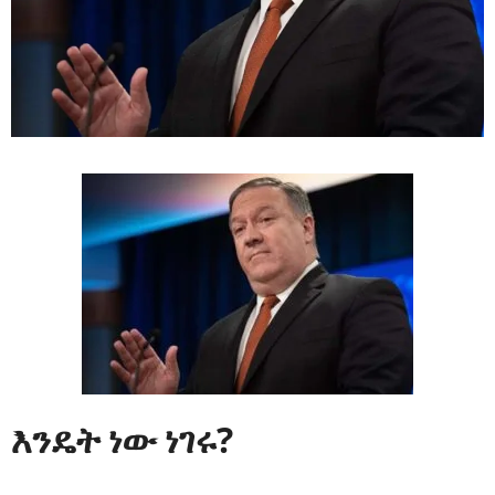
እንዴት ነው ነገሩ?