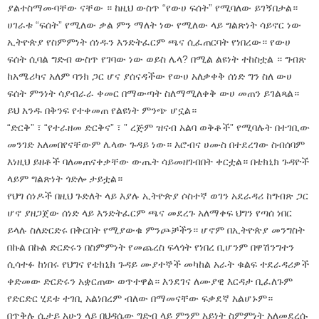
ያልተስማሙባቸው ናቸው ። ከዚህ ውስጥ “የውሀ ፍሰት” የሚባለው ይገኝበታል።
ሀገራቱ “ፍሰት” የሚለው ቃል ምን ማለት ነው የሚለው ላይ ግልጽነት ሳይኖር ነው
ኢትዮጵያ የስምምነት ሰነዱን እንድትፈርም ጫና ሲፈጠርባት የነበረው። የውሀ
ፍሰት ሲባል ግድብ ውስጥ የገባው ነው ወይስ ሌላ? በሚል ልዩነት ተከስቷል ። ግብጽ
ከአሜሪካና አለም ባንክ ጋር ሆና ያሰናዳችው የውሀ አለቃቀቅ ሰነድ ግን ስለ ውሀ
ፍሰት ምንነት ሳያብራራ ቀመር በማውጣት ስለማሚለቀቅ ውሀ መጠን ይገልጻል።
ይህ አንዱ በቅንፍ የተቀመጠ የልዩነት ምንጭ ሆኗል።
“ድርቅ” ፣ “የተራዘመ ድርቅና” ፣ ” ረጅም ዝናብ አልባ ወቅቶች” የሚባሉት በተገቢው
መንገድ አለመበየናቸውም ሌላው ጉዳይ ነው። እሮብና ሀሙስ በተደረገው ስብሰባም
እነዚህ ይዘቶች ባለመጠናቀቃቸው ውጤት ሳይመዘገብበት ቀርቷል። በቴክኒክ ጉዳዮች
ላይም ግልጽነት ጎድሎ ታይቷል።
የህግ ሰነዶች በዚህ ጉድለት ላይ እያሉ ኢትዮጵያ ሶስተኛ ወገን አደራዳሪ ከግብጽ ጋር
ሆኖ ያዘጋጀው ሰነድ ላይ እንድትፈርም ጫና መደረጉ አለማቀፍ ህግን የጣሰ ነበር
ይላሉ ስለድርድሩ በቅርበት የሚያውቁ ምንጮቻችን። ሆኖም በኢትዮጵያ መንግስት
በኩል በኩል ድርድሩን በስምምነት የመጨረስ ፍላጎት የነበረ ቢሆንም በዋሽንግተን
ሲሳተፉ ከነበሩ የህግና የቴክኒክ ጉዳይ ሙያተኞች መካከል አራት ቁልፍ ተደራዳሪዎች
ቀድመው ድርድሩን አቋርጠው ወጥተዋል። እንደገና ለሙያዊ እርዳታ ቢፈለጉም
የድርድር ሂደቱ ተገቢ አልነበረም ብለው በማመናቸው ፍቃደኛ አልሆኑም።
በጥቅሉ ሲታይ አሁን ላይ በህዳሴው ግድብ ላይ ምንም አይነት ስምምነት አለመደረሱ