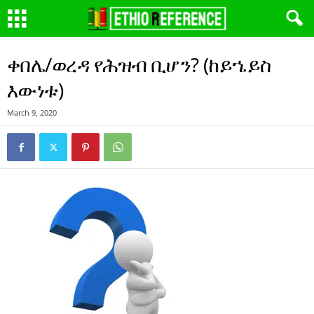
ቀበሌ/ወረዳ የሕዝብ ቢሆን? (ከይኄይስ
እውነቱ)
March 9, 2020