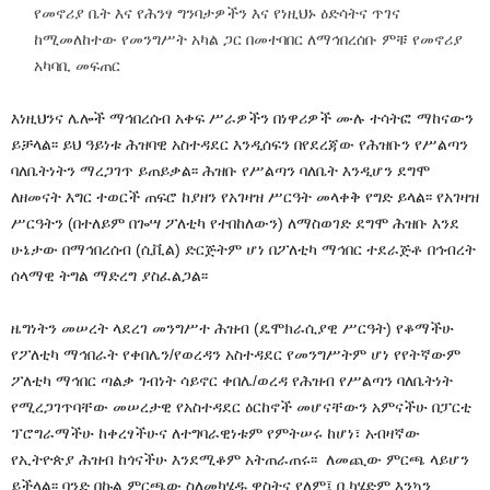
የመኖሪያ ቤት እና የሕንፃ ግንባታዎችን እና የነዚህኑ ዕድሳትና ጥገና
ከሚመለከተው የመንግሥት አካል ጋር በመተባበር ለማኅበረሰቡ ምቹ የመኖሪያ
አካባቢ መፍጠር
እነዚህንና ሌሎች ማኅበረሰብ አቀፍ ሥራዎችን በነዋሪዎች ሙሉ ተሳትፎ ማከናውን
ይቻላል፡፡ ይህ ዓይነቱ ሕዝባዊ አስተዳደር እንዲሰፍን በየደረጃው የሕዝቡን የሥልጣን
ባለቤትነትን ማረጋገጥ ይጠይቃል፡፡ ሕዝቡ የሥልጣን ባለቤት እንዲሆን ደግሞ
ለዘመናት እግር ተወርች ጠፍሮ ከያዘን የአገዛዝ ሥርዓት መላቀቅ የግድ ይላል፡፡ የአገዛዝ
ሥርዓትን (በተለይም በጐሣ ፖለቲካ የተበከለውን) ለማስወገድ ደግሞ ሕዝቡ እንደ
ሁኔታው በማኅበረሰብ (ሲቪል) ድርጅትም ሆነ በፖለቲካ ማኅበር ተደራጅቶ በኅብረት
ሰላማዊ ትግል ማድረግ ያስፈልጋል፡፡
ዜግነትን መሠረት ላደረገ መንግሥተ ሕዝብ (ዴሞክራሲያዊ ሥርዓት) የቆማችሁ
የፖለቲካ ማኅበራት የቀበሌን/የወረዳን አስተዳደር የመንግሥትም ሆነ የየትኛውም
ፖለቲካ ማኅበር ጣልቃ ገብነት ሳይኖር ቀበሌ/ወረዳ የሕዝብ የሥልጣን ባለቤትነት
የሚረጋገጥባቸው መሠረታዊ የአስተዳደር ዕርከኖች መሆናቸውን አምናችሁ በፓርቲ
ፕሮግራማችሁ ከቀረፃችሁና ለተግባራዊነቱም የምትሠሩ ከሆነ፣ አብዛኛው
የኢትዮጵያ ሕዝብ ከጎናችሁ እንደሚቆም አትጠራጠሩ፡፡ ለመጪው ምርጫ ላይሆን
ይችላል፡፡ ባንድ በኩል ምርጫው ስለመካሄዱ ዋስትና የለም፤ ቢካሄድም እንኳን