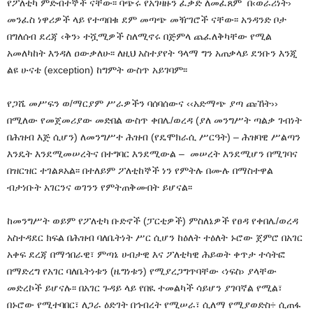
የፖለቲካ ምድብተኞች ናቸው፡፡ ባጭሩ የአገዛዙን ፈቃድ ለመፈጸም በ‹ወራሪነት›
መንፈስ ነዋሪዎች ላይ የተጣበቁ ደም መጣጭ መዥገሮች ናቸው፡፡ አንዳንድ ቦታ
በግለሰብ ደረጃ ‹ቅን› ተሿሚዎች ስለሚኖሩ በጅምላ ጨፈለቅካቸው የሚል
አመለካከት እንዳለ ዐውቃለሁ፡፡ ለዚህ አስተያየት ዓላማ ግን አጠቃላይ ደንቡን እንጂ
ልዩ ሁናቴ (
exception
) ከግምት ውስጥ አይገባም፡፡
የጋሼ መሥፍን ወ/ማርያም ሥራዎችን ባሰባሰውና ‹‹አድማጭ ያጣ ጩኸት››
በሚለው የመጀመሪያው መድበል ውስጥ ቀበሌ/ወረዳ (ያለ መንግሥት ጣልቃ ገብነት
በሕዝብ እጅ ሲሆን) ለመንግሥተ ሕዝብ (የዴሞክራሲ ሥርዓት) – ሕዝባዊ ሥልጣን
እንዴት እንደሚመሠረትና በተግባር እንደሚውል – መሠረት እንደሚሆን በሚገባና
በዝርዝር ተገልጾአል፡፡ በተለይም ፖለቲከኞች ነን የምትሉ በሙሉ በማስተዋል
ብታነቡት አገርንና ወገንን የምትጠቅሙበት ይሆናል፡፡
ከመንግሥት ወይም የፖለቲካ ቡድኖች (ፓርቲዎች) ምስለኔዎች የፀዳ የቀበሌ/ወረዳ
አስተዳደር ክፍል በሕዝብ ባለቤትነት ሥር ሲሆን ከዕለት ተዕለት ኑሮው ጀምሮ በአገር
አቀፍ ደረጃ በማኅበራዊ፣ ምጣኔ ሀብታዊ እና ፖለቲካዊ ሕይወት ቀጥታ ተሳትፎ
በማድረግ የአገር ባለቤትነቱን (ዜግነቱን) የሚያረጋግጥባቸው ‹ነፍስ› ያላቸው
መድረኮች ይሆናሉ፡፡ በአገር ጉዳይ ላይ የበዪ ተመልካች ሳይሆን ያገባኛል የሚል፣
በኑሮው የሚተባበር፣ ለጋራ ዕድገት በኅብረት የሚሠራ፣ ሲለማ የሚያወድስ÷ ሲጠፋ