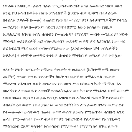
ነዋሪው በአካባቢው ራሱን በራሱ የሚያስተዳድርበት አካል ለመፍጠር ነበር፡፡ ይሁን
እንጂ ይህ አሳብ በወቅቱ በነበሩ ፖለቲከኞች (በደርጉ ብቻ ሳይሆን በተቃራኒው
በተሰለፉ ኃይሎች በሙሉ) ተጠልፎ የአገዛዝ መሣሪያ ሆነ፤ ለተቃዋሚዎችም የትግል
መሣሪያነት ዋለ፡፡ በመሆኑም ከደርግ አገዛዝ ጀምሮ አሁን እስካለው የዐቢይ
ኢሕአዴጋዊ አገዛዝ ቀበሌ ሕዝብን የመጨቈኛ፣ የማፈኛ፣ መብት መግፈፊያ፣ ነፃነት
ማሳጫ፣ ወደነዋሪዎች ጠጋ ብሎ ሕዝብን መደቆሻ መዶሻ ሆኖ እያገለገለ ነው፡፡ ዛሬ
ይሄ አፍራሽ ሚና ወረዳ ተብሎ በሚታወቀው (እንደሁናቴው 3/4 ቀበሌዎችን
አዋሕዶ) የከተሞች መዋቅር ተተክቶ ሕዝብን ማዋከቢያ መሣሪያ ሆኖ ቀጥሏል፡፡
ላለፉት ሦስት ዐሥርታት የሚጠጉ ዓመታት ቀበሌ/ወረዳ (ክ/ከተማ የሚባለውን
ጨምሮ) ዋናው ተግባሩ ነዋሪዎችን ከቤት ንብረታቸው በማፈናቀል ከርታታ
ማድረግ፣ የሕዝብን ሀብት መዝረፍና ነዋሪውን ሥር በሰደደ ንቅዘት ማማረር እና
በዘረኝነት ለተጠመዱት አገዛዞች የስለላ/የአፈና መዋቅር ሆኖ ማገልገል ነበር፤ አሁንም
ነው፡፡ በዘመነ ወያኔና በወራሹ የዐቢይ አገዛዝ የቀበሌ/ወረዳ/ ሹመኞች የተሾሙበት
ቀበሌ/ወረዳ ውስጥ ነዋሪ ያልሆኑ፣ መንደርተኝነትን ለማራመድ በጐሣ መሥፈርት
የተመለመሉ፣ ራሳቸውን በጠላት ቀጣና ውስጥ እንዳሉ የሚቈጥሩ፣ ሕዝቡን እንደ
ጠላት የሚመለከቱ፣ የሙያ ብቃትም ሆነ ግብረገብነት የሌላቸው፣ የአካባቢውን
ማኅበረሰብ ርእይ፣ ፍላጎት፣ አስተሳሰብ የማያውቁ፣ የማያማክሩ ጸጕረ ልውጥ