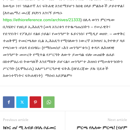
ከወዲሁ ነፃ፣ ገለልተኛ እና ፍትሐዊ እንደማይሆን ከበቂ በላይ ምልክቶች ታይተዋል፤
(ለተጨማሪ መረጃ ይህንን አገናኝ ይጫኑ
https://ethioreference.com/archives/21333
) በሌላ ወገን ምርጫው
ቢካሄድና የዐቢይ ኢሕአዴግ (መላ አገሪቱን የተቈጣጠረበትን – የሠራዊት፣
የደኅንነት፣ የፖሊስ፣ የልዩ ኃይል፣ የመንግሥት ፋይናንስ፣ የሚዲያ ወዘተ. – መዋቅር
ተጠቅሞ) ተመርጫለሁ ቢል ኢሕአዴግ የሚባለውን ነውረኛ አገዛዝና ኢትዮጵያ ላይ
የጫነውን ‹የዕዳ ደብዳቤ› (የማስመሰያ ‹ሕገ መንግሥቱን›) ቀዳዶ ለሕዝባዊ
መንግሥት መሠረት የሚጥል የሥርዓት ለውጥ ያመጣል ብሎ መጠበቅ ፀሐይ
በስተምዕራብ ትወጣለች እንደማለት ይሆናል፡፡ መንግሥተ ሕዝብ የሚሠለጥንበትን
ሥርዓት (ዴሞክራሲ) አለሥነሥርዓታዊ ፍትሕ (በየደረጃው ያሉ ሂደቶች
እውነተኛነትና ፍትሐዊነት) ማሰብ አይቻልም፡፡
Previous article
Next article
ክቡር ጠ/ ሚ አብይ በባሌ ሶፈመር
ምርጫ የሌለው ምርጫ! (ናሆም