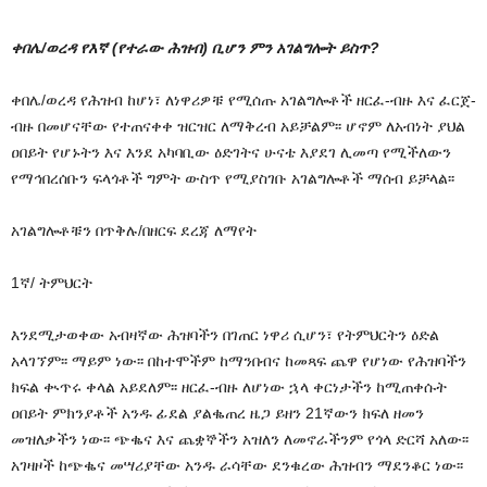
ቀበሌ/ወረዳ የእኛ (የተራው ሕዝብ) ቢሆን ምን አገልግሎት ይስጥ?
ቀበሌ/ወረዳ የሕዝብ ከሆነ፣ ለነዋሪዎቹ የሚሰጡ አገልግሎቶች ዘርፈ-ብዙ እና ፈርጀ-
ብዙ በመሆናቸው የተጠናቀቀ ዝርዝር ለማቅረብ አይቻልም፡፡ ሆኖም ለአብነት ያህል
ዐበይት የሆኑትን እና እንደ አካባቢው ዕድገትና ሁናቴ እያደገ ሊመጣ የሚችለውን
የማኅበረሰቡን ፍላጎቶች ግምት ውስጥ የሚያስገቡ አገልግሎቶች ማሰብ ይቻላል፡፡
አገልግሎቶቹን በጥቅሉ/በዘርፍ ደረጃ ለማየት
1ኛ/ ትምህርት
እንደሚታወቀው አብዛኛው ሕዝባችን በገጠር ነዋሪ ሲሆን፣ የትምህርትን ዕድል
አላገኘም፡፡ ማይም ነው፡፡ በከተሞችም ከማንበብና ከመጻፍ ጨዋ የሆነው የሕዝባችን
ክፍል ቊጥሩ ቀላል አይደለም፡፡ ዘርፈ-ብዙ ለሆነው ኋላ ቀርነታችን ከሚጠቀሱት
ዐበይት ምክንያቶች አንዱ ፊደል ያልቈጠረ ዜጋ ይዘን 21ኛውን ክፍለ ዘመን
መዝለቃችን ነው፡፡ ጭቈና እና ጨቋኞችን አዝለን ለመኖራችንም የጎላ ድርሻ አለው፡፡
አገዛዞች ከጭቈና መሣሪያቸው አንዱ ራሳቸው ደንቁረው ሕዝብን ማደንቆር ነው፡፡