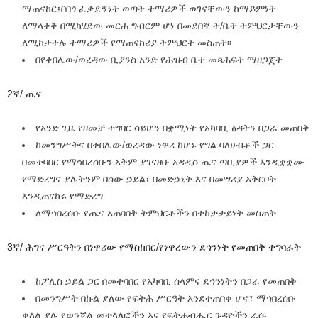
ማጠናከር፤በበጎ ፈቃደኝነት ወጣት ተማሪዎች ወገናቸውን ከማይምነት
ለማላቀቅ በሚካሄደው መርሐ ግብርም ሆነ በመደበኛ ት/ቤት ትምህርታቸውን
ለሚከታተሉ ተማሪዎች የማጠናከሪያ ትምህርት መስጠት፡፡
በየቀበሌው/ወረዳው ቢያንስ አንድ የሕዝብ ቤተ መጻሕፍት ማዘጋጀት
2ኛ/ ጤና
የአንድ ጊዜ የዘመቻ ተግባር ሳይሆን በቋሚነት የአካባቢ ፅዳትን በጋራ መጠበቅ
ከመንግሥትና በቀበሌው/ወረዳው ነዋሪ ከሆኑ የግል ባለሀብቶች ጋር
በመተባበር የማኅበረሰቡን አቅም ያገናዘቡ አዳዲስ ጤና ጣቢያዎች እንዲቋቋሙ
የማድረግና ያሉትንም በሰው ኃይል፣ በመድኃኒት እና በመሣሪያ አቅርቦት
እንዲጠናከሩ የማድረግ
ለማኅበረሰቡ የጤና አጠባበቅ ትምህርቶችን በተከታታይነት መስጠት
3ኛ/ ሕግና ሥርዓትን በነዋሪው የማስከበር/የነዋረውን ደኅንነት የመጠበቅ ተግባራት
ከፖሊስ ኃይል ጋር በመተባበር የአካባቢ ሰላምና ደኅንነትን በጋራ የመጠበቅ
በመንግሥት በኩል ያለው የፍትሕ ሥርዓት እንደተጠበቀ ሆኖ፣ ማኅበረሰቡ
ቀለል ያሉ የወንጀል መተላለፎችን እና የፍትሐብሔር ጉዳዮችን ራሱ