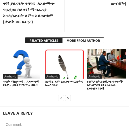
ዋሻ ያደረጉት ንግግር ለአድማጭ
ውብሸት)
ግራያጋባ ስለሆነ፤ ማብራሪያ
እንዲሰጡበት ለምን አይጠየቁም
(ታጠቅ መ. ዙርጋ )
RELATED ARTICLES
MORE FROM AUTHOR
Amharic
Amharic
Amharic
በዐማራ ደም የጨቀየው ርእዮትና
የፅምዶ ስትራቴጂያዊ ፍላጎቶች
ጥብቅ ማስታወሻ :- ለእውነተኛ
አመለካከቱ!
እና ፅምዶን የተቀላቀለው
የፋኖ ታጋዬችና የአማራ ህዝብ!
የአፋብን ክንፍ!
LEAVE A REPLY