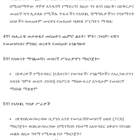
በሚሰይማቸው ዳኞቸ እንዲዳኝ የማድረግ፤ ከዚሁ ጎን ለጎን በዕርቅ፣ በይቅርታና
መጠነኛ ካሣ ሊታለፉ የሚችሉ ጥፋቶችን የአካባቢ ሽማግሌዎችንና የሃይማኖት
አባቶችን በመጠቀም መፍትሄ የመስጠት ባህላዊ ሥርዓትን ማዳበር
4ኛ/ ብሔራዊ መታወቂያ መስጠትን ጨምሮ ልደት፣ ሞት፣ ጋብቻ፣ ፍቺን
የመመዝገብና ምስክር ወረቀት የመስጠት አገልግሎት
5ኛ/ የሰውነት ማጎልመሻና መዝናኛ ሥፍራዎቸን ማዘጋጀት፡፡
በነዋሪዎች የሚተዳደር (የሕፃናት፣ የወጣቶች፣ የጎልማሶችና የአረጋውያንን
ፍላጎት ግምት ውስጥ ያስገባ) የስፖርት ማዘውተሪያ እንዲሁም የመዝናኛ
ማዕከል ማቋቋም
5ኛ/ የአካባቢ ጥበቃ ሥራዎች
በየቀበሌው/ወረዳው ቢያንስ አንድ የመናፈሻ/የመዝናኛ ዐፀድ (ፓርክ)
ማዘጋጀት፡፡ ቀበሌው/ወረዳው በሚገኝበት የከተማ አስተዳደር ዕቅድን ባገናዘበ
መልኩ ለዚሁ ዓላማ የሚውል ቦታ ማዘጋጀት፤