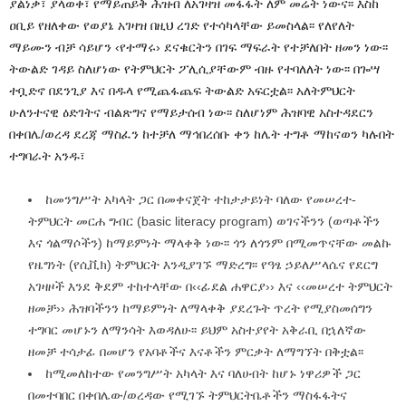
ያልነቃ፣ ያላወቀ፣ የማይጠይቅ ሕዝብ ለአገዛዝ መፋፋት ለም መሬት ነውና፡፡ እስከ
ዐቢይ የዘለቀው የወያኔ አገዛዝ በዚህ ረገድ የተሳካላቸው ይመስላል፡፡ የለየለት
ማይሙን ብቻ ሳይሆን ‹የተማሩ› ደናቁርትን በገፍ ማፍራት የተቻለበት ዘመን ነው፡፡
ትውልድ ገዳይ ስለሆነው የትምህርት ፖሊሲያቸውም ብዙ የተባለለት ነው፡፡ በጐሣ
ተቧድኖ በደንጊያ እና በዱላ የሚጨፋጨፍ ትውልድ አፍርቷል፡፡ አለትምህርት
ሁለንተናዊ ዕድገትና ብልጽግና የማይታሰብ ነው፡፡ ስለሆነም ሕዝባዊ አስተዳደርን
በቀበሌ/ወረዳ ደረጃ ማስፈን ከተቻለ ማኅበረሰቡ ቀን ከሌት ተግቶ ማከናወን ካሉበት
ተግባራት አንዱ፣
ከመንግሥት አካላት ጋር በመቀናጀት ተከታታይነት ባለው የመሠረተ-
ትምህርት መርሐ ግብር (
basic literacy program
) ወገናችንን (ወጣቶችን
እና ጎልማሶችን) ከማይምነት ማላቀቅ ነው፡፡ ጎን ለጎንም በሚመጥናቸው መልኩ
የዜግነት (የሲቪክ) ትምህርት እንዲያገኙ ማድረግ፡፡ የዓፄ ኃይለሥላሴና የደርግ
አገዛዞች እንደ ቅደም ተከተላቸው በ‹‹ፊደል ሐዋርያ›› እና ‹‹መሠረተ ትምህርት
ዘመቻ›› ሕዝባችንን ከማይምነት ለማላቀቅ ያደረጉት ጥረት የሚያስመሰግን
ተግባር መሆኑን ለማንሳት እወዳለሁ፡፡ ይህም አስተያየት አቅራቢ በኋለኛው
ዘመቻ ተሳታፊ በመሆን የአባቶችና እናቶችን ምርቃት ለማግኘት በቅቷል፡፡
ከሚመለከተው የመንግሥት አካላት እና ባለሀብት ከሆኑ ነዋሪዎች ጋር
በመተባበር በቀበሌው/ወረዳው የሚገኙ ትምህርትቤቶችን ማስፋፋትና