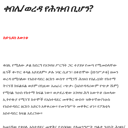
ቀበሌ/ወረዳ የሕዝብ ቢሆን?
ከይኄይስ እውነቱ
ቀበሌ የሚለው ቃል ከደርግ የአገዛዝ ሥርዓት ጋር ተያይዞ የመጣ የሚመስላቸው
ዜጎች ቊጥር ቀላል አይደለም፡፡ ቃሉ ነባር ሲሆን፣ በቀድሞው (በነገሥታቱ) ዘመን
ወረዳ በሚባለው የአስተዳደር ዕርከን ውስጥ የሚገኝ ሕዝብ የሰፈረበት የከተማ
ትናንሽ ክፍልፍል ወይም በጊዜው አጠራር ‹ጭቃ› (አስተዳዳሪውም የጭቃ ሹም)
የሚባል ንዑስ የከተማ ክፍል ነው፡፡ ወታደራዊው አገዛዝ ሕግ አውጥቶ በመላው
ኢትዮጵያ የሚገኙ ከተሞች የአስተዳደር መዋቅር ውስጥ ዝቅተኛው/ንዑስ
የአስተዳደር ዕርከን አድርጎ አዋቀረው፡፡ የመንግሥት መዋቅር ሆነ፡፡ የፖለቲካ
አስተዳደር ክፍል አደረገው፡፡
ከመነሻው የቀበሌ አስተዳደር መዋቅር የታሰበው ያለመንግሥት ጣልቃ ገብነት ሕዝቡ/