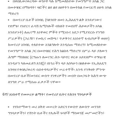
በቀበሌው/ወረዳው ወንዞች ካሉ ከሚመለከተው የመንግሥት አካል ጋር
በመተባበር በማፅዳት፣ ዛፎችና ልዩ ልዩ ዕፅዋትን በመትከል የመናፈሻ ዐፀዱ አካል
ማድረግ
በመኖሪያ ቤቶች አካባቢ (ባለንበት ዘመነ ኢሕአዴግ ልቅ እንደሆነውና
የድምፅ፣ የአየርና ፈሳሽ ኬሚካሎች ብክለት የመደበኛ ሕይወታችን አካል
እንደሆኑት) ለጤናማ አነዋወር ምቾት የሚነሱና አደጋ የሚያደርሱ የንግድ
ሥራዎችን (ጋራዥ፣ የመኪና መሸጫ፣ ጥቃቅንና አነስተኛ ፋብሪካዎች ወዘተ)
ከመኖሪያ አካባቢ ተለይተው አገልግሎት እንዲሰጡ ማድረግ፣ ከሚመለከተው
የመንግሥት አካል ጋር በመተባበር የሕግ ክልከላ ማድረግ፣ በሥራ ላይ ያለውን
ሕግም ማስከበር (ርግጡን ለመናገር ሕጉ ሳይኖር ቀርቶ አይደለም፡፡ ተግባራዊ
እንዲሆን ካለመፈለግ እንጂ)፤ በነገራችን ላይ እስካሁን በዘለቀው የኢሕአዴግ
አገዛዝ የቀበሌ/ወረዳ ‹አስተዳዳሪዎችና ሠራተኞች› አንዱ የንቅዘት ምንጭ
በመኖሪያ ቤቶች/መንደር ውስጥ የነዋሪዎችን መብት በመጋፋት ከሕግ ውጭ
ለንግድ ሥራ የሚሰጡ ፈቃዶች ናቸው፡፡
6ኛ/ አነስተኛ የመሠረተ ልማት፣ የመኖሪያ ቤትና የሕንፃ ግንባታዎች
የየከተማውን መሪ ዕቅድ መሠረት አድርጎ የውስጥ ለውስጥ መንገድ
ግንባታዎችን፤ የሽንት ቤቶችና የሌሎች ፍሳሾች ማስወገጃ መሥመሮችን፤