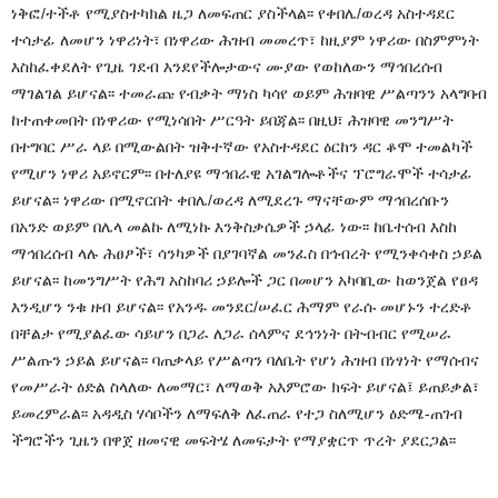
ነቅፎ/ተችቶ የሚያስተካክል ዜጋ ለመፍጠር ያስችላል፡፡ የቀበሌ/ወረዳ አስተዳደር
ተሳታፊ ለመሆን ነዋሪነት፣ በነዋሪው ሕዝብ መመረጥ፣ ከዚያም ነዋሪው በስምምነት
እስከፈቀደለት የጊዜ ገደብ እንደየችሎታውና ሙያው የወከለውን ማኅበረሰብ
ማገልገል ይሆናል፡፡ ተመራጩ የብቃት ማነስ ካሳየ ወይም ሕዝባዊ ሥልጣንን አላግባብ
ከተጠቀመበት በነዋሪው የሚነሳበት ሥርዓት ይበጃል፡፡ በዚህ፣ ሕዝባዊ መንግሥት
በተግባር ሥራ ላይ በሚውልበት ዝቅተኛው የአስተዳደር ዕርከን ዳር ቆሞ ተመልካች
የሚሆን ነዋሪ አይኖርም፡፡ በተለያዩ ማኅበራዊ አገልግሎቶችና ፕሮግራሞች ተሳታፊ
ይሆናል፡፡ ነዋሪው በሚኖርበት ቀበሌ/ወረዳ ለሚደረጉ ማናቸውም ማኅበረሰቡን
በአንድ ወይም በሌላ መልኩ ለሚነኩ እንቅስቃሴዎች ኃላፊ ነው፡፡ ከቤተሰብ እስከ
ማኅበረሰብ ላሉ ሕፀፆች፣ ሳንካዎች በያገባኛል መንፈስ በኅብረት የሚንቀሳቀስ ኃይል
ይሆናል፡፡ ከመንግሥት የሕግ አስከባሪ ኃይሎች ጋር በመሆን አካባቢው ከወንጀል የፀዳ
እንዲሆን ንቁ ዘብ ይሆናል፡፡ የአንዱ መንደር/ሠፈር ሕማም የራሱ መሆኑን ተረድቶ
በቸልታ የሚያልፈው ሳይሆን በጋራ ለጋራ ሰላምና ደኅንነት በትብብር የሚሠራ
ሥልጡን ኃይል ይሆናል፡፡ ባጠቃላይ የሥልጣን ባለቤት የሆነ ሕዝብ በነፃነት የማሰብና
የመሥራት ዕድል ስላለው ለመማር፣ ለማወቅ አእምሮው ክፍት ይሆናል፤ ይጠይቃል፣
ይመረምራል፡፡ አዳዲስ ሃሳቦችን ለማፍለቅ ለፈጠራ የተጋ ስለሚሆን ዕድሜ-ጠገብ
ችግሮችን ጊዜን በዋጀ ዘመናዊ መፍትሄ ለመፍታት የማያቋርጥ ጥረት ያደርጋል፡፡