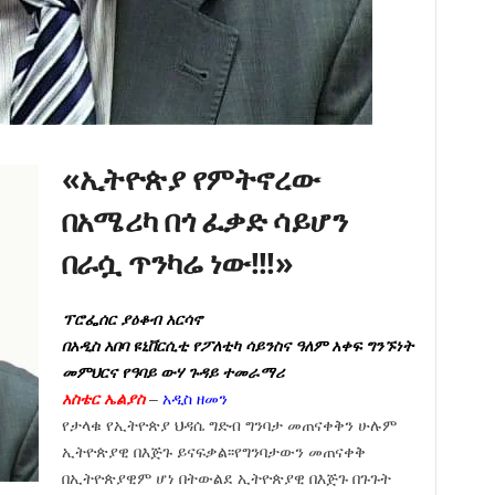
«ኢትዮጵያ የምትኖረው
በአሜሪካ በጎ ፈቃድ ሳይሆን
በራሷ ጥንካሬ ነው!!!»
ፕሮፌሰር ያዕቆብ አርሳኖ
በአዲስ አበባ ዩኒቨርሲቲ የፖለቲካ ሳይንስና ዓለም አቀፍ ግንኙነት
መምህርና የዓባይ ውሃ ጉዳይ ተመራማሪ
አስቴር ኤልያስ
–
አዲስ ዘመን
የታላቁ የኢትዮጵያ ህዳሴ ግድብ ግንባታ መጠናቀቅን ሁሉም
ኢትዮጵያዊ በእጅጉ ይናፍቃል፡፡የግንባታውን መጠናቀቅ
በኢትዮጵያዊም ሆነ በትውልደ ኢትዮጵያዊ በእጅጉ በጉጉት