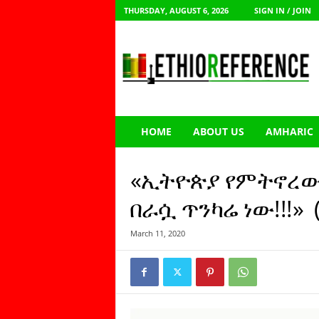
THURSDAY, AUGUST 6, 2026
SIGN IN / JOIN
E
t
h
i
o
R
e
HOME
ABOUT US
AMHARIC
f
e
r
«ኢትዮጵያ የምትኖረው 
e
n
በራሷ ጥንካሬ ነው!!!»
c
e
March 11, 2020