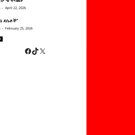
n
-
April 22, 2026
ነኔ ደሴቶች’’
n
-
February 25, 2026
Facebook
TikTok
X