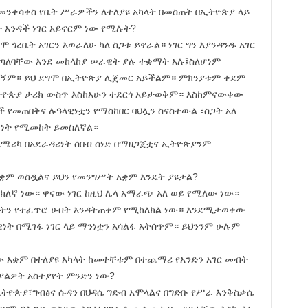
በመንቀሳቀስ የቤት ሥራዎችን ለተለያዩ አካላት በመስጠት በኢትዮጵያ ላይ
አንዳች ነገር አይኖርም ነው የሚሉት?
ሞ ጎረቤት አገርን እወራለሁ ካለ ስጋቱ ይኖራል። ነገር ግን እያንዳንዱ አገር
ተጣለባቸው እንደ መከላከያ ሠራዊት ያሉ ተቋማት አሉ፤ስለሆነም
ለኝም። ይህ ደግሞ በኢትዮጵያ ሊጀመር አይችልም። ምክንያቱም ቀደም
ኢትዮጵያ ታሪክ ውስጥ እስከአሁን ተደርጎ አይታወቅም። እስከምናውቀው
ች የመጠበቅና ሉዓላዊነቷን የማስከበር ባህሏን ስናስተውል ፣ስጋት አለ
ፊነት የሚመከት ይመስለኛል።
 አሜሪካ በአደራዳሪነት ሰበብ ሰነድ በማዘጋጀቷና ኢትዮጵያንም
ም ወስዷልና ይህን የመንግሥት አቋም እንዴት ያዩታል?
ክለኛ ነው። ዋናው ነገር ከዚህ ሌላ አማራጭ አለ ወይ የሚለው ነው።
ላትን የተፈጥሮ ሀብት እንዳትጠቀም የሚከለክል ነው። እንደሚታወቀው
ዊነት በሚገፋ ነገር ላይ ማንነቷን አሳልፋ አትሰጥም። ይህንንም ሁሉም
ችው አቋም በተለያዩ አካላት ከመተቸቱም በተጨማሪ የአንድን አገር መብት
 ያልዎት አስተያየት ምንድን ነው?
ኢትዮጵያ፣ግብፅና ሱዳን በህዳሴ ግድብ አሞላልና በግድቡ የሥራ እንቅስቃሴ