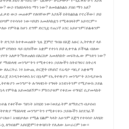
እየተቻለ ይህን ለማድረግም ጊዜውም ሁኔታውም የሚፈቅድ ሆኖ እያለ
ው? ውኃ የከለከላትስ ማን ነው? ለመከልከልስ ያሰበ ማን አለ?
እኔ ፈቃድ ውኃ መጠቀም የለባቸውም እያለች ስትከልክል የኖረችው፤ ይህ
 በጣም የተሳሳተ ነው።ይህን አመለካከቷን የሚቀበላትም አይኖርም።
ለሁ የምትል ከሆነ ደግሞ ድርጊቷ የጤነኛ አገር አይሆንም፤ይልቁንም
ረት ድንጋይ ከተቀመጠለት ጊዜ ጀምሮ ግብፅ በእጅ አዙር ኢትዮጵያ ላይ
ንም በግድቡ ላይ በያዘችው አቋም የተነሳ ይህ ሊቀጥል ይችላል ብለው
ስተያየት አለዎት?ከቀጠለስ በእርስዎ አመለካከት መፍትሔው ምንድን ነው?
ያ ማዕከላዊ መንግሥትን የሚቀናቀኑ ኃይሎችን ስትደግፍና ስትረዳ
ው ለኤርትራ ነፃ አውጪ ድርጅት በካይሮ የሬዲዮ ጣቢያ አቋቁማ
የተደራጀ እንዲንቀሳቀስ እና በኋላም የኢትዮጵያን መንግሥት እንዲያውክ
ኢትዮጵያን መንግሥት ሉዓላዊነት የግዛት አንድነትንም የሚያውክ ኃይል
ኋላ የምትል አይመስለኝም። ምክንያቱም የቀደመ ተግባሯ ሲያመላክት
ትከተል የቆየችው ዓይነት አካሄድ ነው፤ወደፊትም ለማድረግ ብታሰብ
 የኢትዮጵያ ማዕከላዊ መንግሥትን የሚቀናቀኑ ኃይሎችን እየደገፈች
ናለሁ፤ አዝበታለሁ የሚል ህልም ካላት አሁንም እጅግ የተሳሳተ አካሄድ
 ለራሷ ለግብፅም አይበጅም፤ተቀባይነት የሌለው አሠራርም ነው።