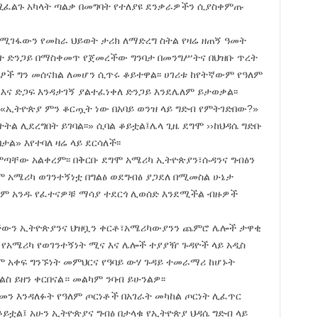
ሚፈልጉ አካላት ጣልቃ በመግባት የተለያዩ ደንቃራዎችን ሲያስቀምጡ
የሚገፋውን የመከራ ህይወት ታሪክ ለማድረግ ስትል የዛሬ ዘጠኝ ዓመት
ሰረት ድንጋይ በማስቀመጥ የጀመረችው ግንባታ በመንግሥትና በህዝቡ ጥረት
ፆች ግን መሰናክል ለመሆን ሲጥሩ ቆይተዋል፡፡ ሀገሪቱ ከየትኛውም የዓለም
እና ድጋፍ እንዳታገኝ ያልተፈነቀለ ድንጋይ እንደሌለም ይታወቃል፡፡
«ኢትዮጵያ ምን ቆርጧት ነው በአባይ ወንዝ ላይ ግድብ የምትገድበው?»
ል ሊደረግበት ይገባል፡፡» ሲባል ቆይቷል፤ሌላ ጊዜ ደግሞ ››ከህዳሴ ግድቡ
ል» እየተባለ ዛሬ ላይ ደርሳለች፡፡
ጣቸው አልቀረም፡፡ በቅርቡ ደግሞ አሜሪካ ኢትዮጵያን፣ሱዳንና ግብፅን
 አሜሪካ ወገንተኝነቷ በግልፅ ወደግብፅ ያጋደለ በሚመስል ሁኔታ
አቋም አንዱ የፈተናዎቹ ማሳያ ተደርጎ ሊወሰድ እንደሚችል ብዙዎች
ሆነችውን ኢትዮጵያንና ህዝቧን ቀርቶ፣አሜሪካውያንን ጨምሮ ሌሎች ታዋቂ
 የአሜሪካ የወገንተኝነት ሚና እና ሌሎች ተያያዥ ጉዳዮች ላይ አዲስ
ዓለም አቀፍ ግንኙነት መምህርና የዓባይ ውሃ ጉዳይ ተመራማሪ ከሆኑት
ስ ይዘን ቀርበናል። መልካም ንባብ ይሁንልዎ፡፡
ዘመን እንዳለፉት የዓለም ጦርነቶች በአገራት መካከል ጦርነት ሊፈጥር
ቆይቷል፤ አሁን ኢትዮጵያና ግብፅ በታላቁ የኢትዮጵያ ህዳሴ ግድብ ላይ