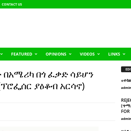
CONTACT US
FEATURED
OPINIONS
VIDEOS
LINKS
EDI
በአሜሪካ በጎ ፈቃድ ሳይሆን
«ተከ
 (ፕሮፌሰር ያዕቆብ አርሳኖ)
admi
REJE
(ጥማድ
FOR 
admi
ዘፈን