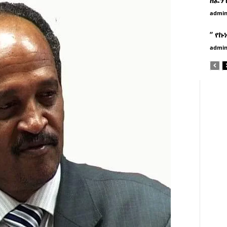
admi
” የኩ
admi