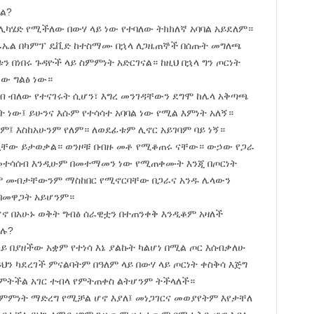
ታል?
 ሊካሄድ የሚችለው በውሃ ላይ ነው የተባለው ትክክለኛ አባባል አይደለም።
ሥራኤል በካምፕ ዴቪድ ከተስማሙ በኋላ ለጋዜጠኞች በሰጡት መግለጫ
 በነበሩ ጉዳዮች ላይ ስምምነት አድርገናል። ከዚህ በኋላ ግን ጦርነት
ው ግልፅ ነው።
ብ ብለው የተናገሩት ሲሆን፣ እግረ መንገዳቸውን ደግሞ ከሌላ አቅጣጫ
 ነው፤ ይሁንና እሱም የተሳሳተ አባባል ነው የሚል እምነት አለኝ።
ም፤ እስከአሁንም የለም። ለወደፊቱም ሊኖር አይገባም ባይ ነኝ።
ሏቸው ይታወቃል። ወንዞቹ በብዙ መቶ የሚቆጠሩ ናቸው። ውኃው የጋራ
በመተሳሰብ እንዲሁም በመተማመን ነው የሚጠቀሙት እንጂ በጦርነት
 መብታቸውንም ማስከበር የሚኖርባቸው በጋራና አንዱ ሌላውን
 በመዋጋት አይሆንም።
 ሆኖ በአሁኑ ወቅት ግብፅ ሰራዊቷን በተጠንቀቅ እንዲቆም አዛለች
ባሉ?
ላይ በያዘችው አቋም የተነሳ እኔ ያልኩት ካልሆነ በሚል ጦር እሰብቃለሁ
ህን ካደረገች ምናልባትም በዓለም ላይ በውሃ ላይ ጦርነት ቀስቅሳ እጅግ
የምትችል አገር ተብላ የምትጠቀስ ልትሆንም ትችላለች።
ምምነት ማድረግ የሚቻል ሆኖ እያለ፤ መነጋገርና መወያየትም እየታቸለ