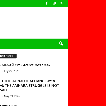
TOR PICKS
ዜ ለሁለታችንም ተፈጥሯዊ ወሰን ነው!»
n
-
July 27, 2026
CT THE HARMFUL ALLIANCE ፅምዶ
): THE AMHARA STRUGGLE IS NOT
SALE
n
-
May 19, 2026
 ሰምቼ ተሳልኩ