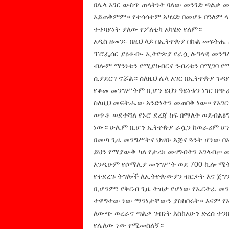
በሌላ አገር ውስጥ ጠላትነት ባለው መንገድ ጣልቃ መ
አይጠቅምም። የተሳሳተም አካሄድ በመሆኑ በዓለም ላ
ተቀባይነት ያለው የፖለቲካ አካሄድ የለም።
አዲስ ዘመን፡- በዚህ ላይ በኢትዮጵያ በኩል መፍትሔ
ፕሮፌሰር ያዕቆብ፡- ኢትዮጵያ የራሷ ሉዓላዊ መንግ
ብሎም ማንነቱን የሚያከብርና ንብረቱን በሚገባ የሚ
ሲያደርግ ኖሯል። ስለዚህ ሌላ አገር በኢትዮጵያ ጉ
የቆመ መንግሥትም ቢሆን ይህን ዓይነቱን ነገር በ
ስለዚህ መፍትሔው አንድነትን መጠበቅ ነው። የአገር
ወጥቶ ወደተሻለ የኑሮ ደረጃ ከፍ በማለት ወደብልፅ
ነው። ሁሌም ቢሆን ኢትዮጵያ ራሷን ከወራሪም ሆነ 
በመጣ ጊዜ መንግሥትና ህዝቡ እጅና ጓንት ሆነው በአ
ይህን የማያውቅ ካለ የታሪክ መዛግብትን አገላብጦ መ
እንዲሁም የሶማሊያ መንግሥት ወደ 700 ኪሎ ሜት
የተደረጉ ትግሎች ለኢትዮጵውያን ብርታት እና ጀግ
ቢሆንም፣ የቅርብ ጊዜ ትዝታ የሆነው የኤርትራ መ
ተዋግተው ነው ማንነታቸውን ያስከበሩት። እናም የ
ለውጭ ወረራና ጣልቃ ገብነት እስከአሁን ድረስ ተ
የሌለው ነው የሚመስለኝ።