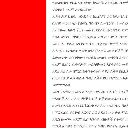
የመጠበቁን ያህል ግንባታው ከፍፃሜ እንዳይደርስ የ
ኖረዋል፤ ዛሬም እንደዚያው፡፡
ኢትዮጵያ ህዝቧ ከድህነትና ከጨለማ ጋር እየታገለ 
በአባይ ወንዝ ላይ የህዳሴ ግድብን ለመገንባት የመ
አፈፃፀሙ አሁን 71 በመቶ ቢደርስም፤አንዳንድ ድም
ክፍል ለግድቡ ግንባታ የሚውል ምንም ዓይነት ብድር 
ይህ ሁሉ ታልፎ እንቅስቃሴው ሲጀመር ደግሞ አንዴ 
ሌላ ጊዜ «የግድቡ ሂደት በዓለምአቀፍ ሙያተኞች ክትት
ልታመነጭ ያሰበችውን የኃይል መጠን መቀነስ ይኖርበታ
ዛሬም ቢሆን ፈተናዎች መልካቸውን እየቀያየሩ መም
አደራድራለሁ በሚል ስትንቀሳቀስ ቆይታለች። በዚህም
በኢትዮጵያ ላይ ጣልቃ ገብታለች፡፡ ይህ የአሜሪካ 
ይስማማሉ፡፡
ይህን የአሜሪካ አካሄድ እንኳን የግድቡ ባለቤት የ
ግለሰቦች እና ፖለቲከኞች ክፉኛ ተችተውታል። በዚህ
ዘመን በአዲስ አበባ ዩኒቨርሲቲ የፖለቲካ ሳይንስና 
ከፕሮፌሰር ያዕቆብ አርሳኖ ጋር ያደረገውን ቃለ ምልል
አዲስ ዘመን፡- ቀደም ሲል አንስቶ ብዙዎች በቀጣዩ 
የሚችል ከሆነ ምክንያቱ የውሃ ጉዳይ ይሆናሉ ሲሉ 