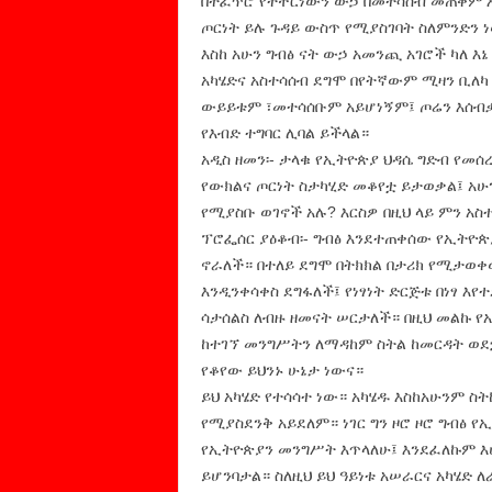
በተፈጥሮ የተቸርነውን ውኃ በመተሳሰብ መጠቀም 
ጦርነት ይሉ ጉዳይ ውስጥ የሚያስገባት ስለምንድን ነ
እስከ አሁን ግብፅ ናት ውኃ አመንጪ አገሮች ካለ 
አካሄድና አስተሳሰብ ደግሞ በየትኛውም ሚዛን ቢለካ
ውይይቱም ፣መተሳሰቡም አይሆነኝም፤ ጦሬን እሰብቃ
የእብድ ተግባር ሊባል ይችላል።
አዲስ ዘመን፡- ታላቁ የኢትዮጵያ ህዳሴ ግድብ የመሰ
የውክልና ጦርነት ስታካሂድ መቆየቷ ይታወቃል፤ አሁ
የሚያስቡ ወገኖች አሉ? እርስዎ በዚህ ላይ ምን አ
ፕሮፌሰር ያዕቆብ፡- ግብፅ እንደተጠቀሰው የኢትዮጵ
ኖራለች። በተለይ ደግሞ በትክክል በታሪክ የሚታወቀ
እንዲንቀሳቀስ ደግፋለች፤ የነፃነት ድርጅቱ በነፃ እ
ሳታሰልስ ለብዙ ዘመናት ሠርታለች። በዚህ መልኩ የ
ከተገኘ መንግሥትን ለማዳከም ስትል ከመርዳት ወደ
የቆየው ይህንኑ ሁኔታ ነውና።
ይህ አካሄድ የተሳሳተ ነው። አካሄዱ እስከአሁንም ስ
የሚያስደንቅ አይደለም። ነገር ግን ዞሮ ዞሮ ግብፅ
የኢትዮጵያን መንግሥት እጥላለሁ፤ እንደፈለኩም እሆ
ይሆንባታል። ስለዚህ ይህ ዓይነቱ አሠራርና አካሄድ