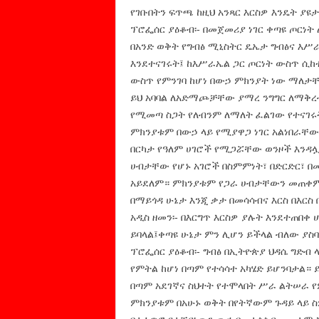
የገቡበትን ፍጥጫ ከዚህ አንጻር እርስዎ እንዴት ያዩ
ፕሮፌሰር ያዕቆብ፡- በመጀመሪያ ነገር ቀጣዩ ጦርነት
በአንድ ወቅት የግብፅ ሚኒስትር ዴኤታ ግብፅና እ
እንደተናገሩት፤ ከእሥራኤል ጋር ጦርነት ውስጥ ሲከቱን
ውስጥ የምንገባ ከሆነ በውኃ ምክንያት ነው ማለታቸ
ይህ አባባል ለአድማጮቻቸው ያማረ ንግግር ለማቅረ
የሚመጣ ስጋት የለብንም ለማለት ፈልገው የተናገሩት
ምክንያቱም በውኃ ላይ የሚያዋጋ ነገር አልነበራቸው
በርካታ የዓለም ሀገሮች የሚጋሯቸው ወንዞች እንዳ
ሀብታቸው የሆኑ አገሮች በስምምነት፣ በድርድር፣ 
አይደለም። ምክንያቱም የጋራ ሀብታቸውን መጠቀም
በማይጎዳ ሁኔታ እንጂ ቃታ በመሳሳብና እርስ በእርስ
አዲስ ዘመን፡- በእርግጥ እርስዎ ያሉት እንደተጠበቀ
ይባላል፤ቀጣዩ ሁኔታ ምን ሊሆን ይችላል ብለው ያስ
ፕሮፌሰር ያዕቆብ፡- ግብፅ በኢትዮጵያ ህዳሴ ግድብ 
የምትል ከሆነ በጣም የተሳሳተ አካሄድ ይሆንባታል። ይ
በጣም አደገኛና ስህተት የተሞላበት ሥራ ልትሠራ 
ምክንያቱም በአሁኑ ወቅት በየትኛውም ጉዳይ ላይ ስ