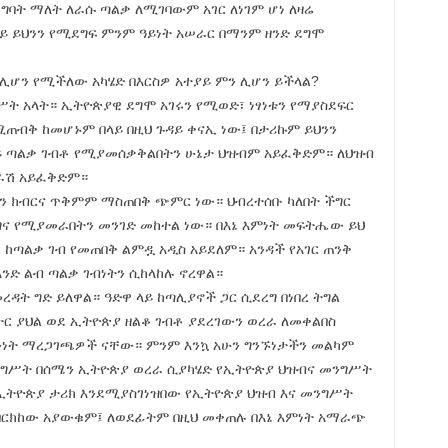
ግባት ማለት ለራሱ ጣልቃ ለሚገባውም አገር ለነገም ሆነ ለዛሬ
ይ ይህንን የሚደግፍ ምንም ዓይነት አሠራር በማንም ዘንድ ደግሞ
 ሊሆን የሚችለው አካሄድ በእርስዎ አተያይ ምን ሊሆን ይችላል?
ሥት አላት። ኢትዮጵያዊ ደግሞ አገሩን የሚወድ፣ ነፃነቱን የማያስደፍር
ጠብቅ ከመሆኑም በላይ በዚህ ጉዳይ ቀናኢ ነው፤ በታሪኩም ይህንን
ዳይ ጣልቃ ገብቶ የሚያመሰቃቅልበትን ሁኔታ ህዝብም አይፈቅድም። ለህዝብ
ጭራሽ አይፈቅድም።
ን ክብርና ጥቅምም ማስጠበቅ ጭምር ነው። ህብረተሰቡ ካለበት ችግር
ግና የሚያመራበትን መንገድ መከተል ነው። በእኔ እምነት መፍትሔው ይህ
ከጣልቃ ገብ የመጠበቅ ልምዷ አዲስ አይደለም። አንዳች የአገር ጠንቅ
ንድ ልብ ጣልቃ ገብነትን ሲከላከሉ ኖረዋል።
ረዳት ግድ ይለዋል። ዓድዋ ላይ ከጣሊያኖች ጋር ሲደረግ በነበረ ትግል
ር ያህል ወደ ኢትዮጵያ ዘልቆ ገብቶ ያደረገውን ወረራ ለመቀልበስ
ንነት ማረጋገጫዎች ናቸው። ምንም እንኳ አሁን ግንኙነታችን መልካም
ንግሥት በሰሜን ኢትዮጵያ ወረራ ሲያካሄድ የኢትዮጵያ ህዝብና መንግሥት
ኢትዮጵያ ታሪክ እንደሚያስገነዝበው የኢትዮጵያ ህዝብ እና መንግሥት
ንበርክከው አያውቁም፤ ለወደፊትም በዚህ መቀጠሉ በእኔ እምነት አማራጭ