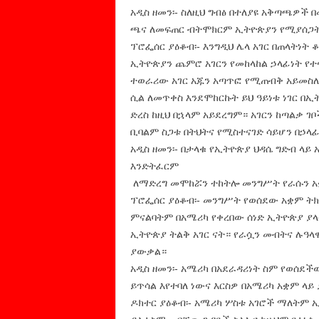
አዲስ ዘመን፡- ስለዚህ ግብፅ በተለያዩ አቅጣጫዎች 
ጫና ለመፍጠር ብትሞክርም ኢትዮጵያን የሚያሰጋት 
ፕሮፌሰር ያዕቆብ፡- እንግዲህ ሌላ አገር በጠላትነት ቆ
ኢትዮጵያን ጨምሮ አገርን የመከላከል ኃላፊነት የ
ተወራሪው አገር አጁን አጣጥፎ የሚጠብቅ አይመስ
ሲል ለመጥቀስ እንደሞከርኩት ይህ ዓይነቱ ነገር በ
ድረስ ከዚህ በኋላም አይደረግም። አገርን ከጣልቃ ገቦ
ቢባልም ስጋቱ በትህትና የሚስተናገድ ሳይሆን በኃላ
አዲስ ዘመን፡- በታላቁ የኢትዮጵያ ህዳሴ ግድብ ላይ
እንድትፈርም
ለማድረግ መሞከሯን ተከትሎ መንግሥት የራሱን አቋ
ፕሮፌሰር ያዕቆብ፡- መንግሥት የወሰደው አቋም ትክ
ምናልባትም በአሜሪካ የቀረበው ሰነድ ኢትዮጵያ ያ
ኢትዮጵያ ትልቅ አገር ናት። የራሷን መብትና ሉዓላ
ያውቃል።
አዲስ ዘመን፡- አሜሪካ በአደራዳሪነት ስም የወሰደ
ይጥሳል እየተባለ ነውና እርስዎ በአሜሪካ አቋም ላይ
ዶክተር ያዕቆብ፡- አሜሪካ ሦስቱ አገሮች ማለትም 