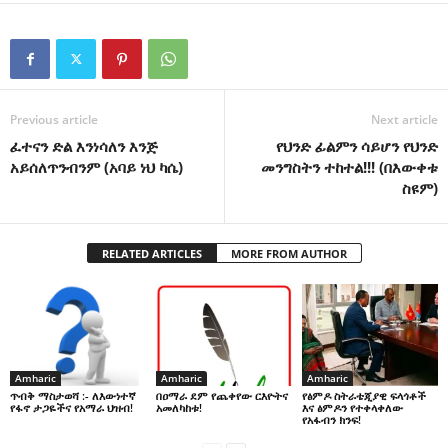
Previous article
Next article
ፈተናን ድል እንነሳለን እንጅ
የህንድ ፊልምን ሳይሆን የህንድ
አይሰለጥንብንም (አባይ ነህ ካሴ)
መንግስትን ተከተል!!! (በእውቀቱ
ስዩም)
RELATED ARTICLES
MORE FROM AUTHOR
Amharic
Amharic
Amharic
በዐማራ ደም የጨቀየው ርእዮትና
የፅምዶ ስትራቴጂያዊ ፍላጎቶች
ጥብቅ ማስታወሻ :- ለእውነተኛ
አመለካከቱ!
እና ፅምዶን የተቀላቀለው
የፋኖ ታጋዬችና የአማራ ህዝብ!
የአፋብን ክንፍ!