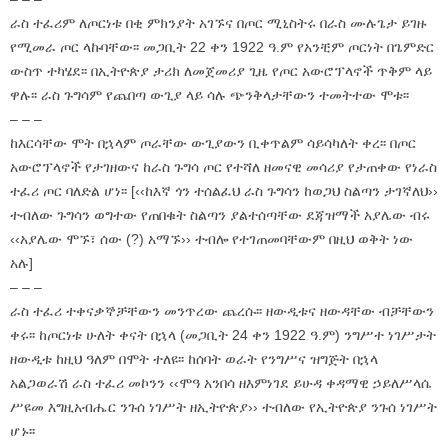
ራስ ተፈሪም ለጦርነቱ በቂ ምክንያት አገኙና በጦር ሚኒስትሩ በራስ ሙሉጌታ ይገዙ
የሚመራ ጦር ላኩባቸው፡፡ መጋቢት 22 ቀን 1922 ዓ.ም የአንቺም ጦርነት በጌምድር
ውስጥ ተካሄደ፡፡ በኢትዮጵያ ታሪክ ለመጀመሪያ ጊዜ የጦር አውሮፕላኖች ጥቅም ላይ
ዋሉ፡፡ ራስ ጉግሳም የጨበጣ ውጊያ ላይ ሳሉ ጭንቅላታቸውን ተመትተው ሞቱ፡፡
– – –
ከእርሳቸው ሞት በኋላም ጦራቸው ውጊያውን ቢቀጥልም ሳይሳካለት ቀረ፡፡ በጦር
አውሮፕላኖች የታገዘውና ከራስ ጉግሳ ጦር የተሻለ ዘመናዊ መሳሪያ የታጠቀው የነራስ
ተፈሪ ጦር ባለድል ሆነ፡፡ [‹‹ከእኛ ጎን ተሰልፈህ ራስ ጉግሳን ከወጋህ ስልጣን ታገኛለህ››
ተብለው ጉግሳን ወግተው የጠበቁት ስልጣን ያልተሰጣቸው ደጃዝማች አያሌው ብሩ
‹‹አያሌው ሞኙ፣ ሰው (?) አማኙ›› ተብሎ የተገጠመባቸውም በዚህ ወቅት ነው
አሉ]
– – –
ራስ ተፈሪ ተቀናቃኞቻቸውን መንጥረው ጨረሱ፡፡ ዘውዲቱና ዘውዳቸው ብቻቸውን
ቀሩ፡፡ ከጦርነቱ ሁለት ቀናት በኋላ (መጋቢት 24 ቀን 1922 ዓ.ም) ንግሥተ ነገሥታት
ዘውዲቱ ከዚህ ዓለም በሞት ተለዩ፡፡ ከሰባት ወራት የንግሥና ዝግጅት በኋላ
አልጋወራሽ ራስ ተፈሪ መኮንን ‹‹ሞዓ አንበሳ ዘእምነገደ ይሁዳ ቀዳማዊ ኃይለሥላሴ
ሥዩመ እግዚአብሔር ንጉሰ ነገሥት ዘኢትዮጵያ›› ተብለው የኢትዮጵያ ንጉሰ ነገሥት
ሆኑ፡፡