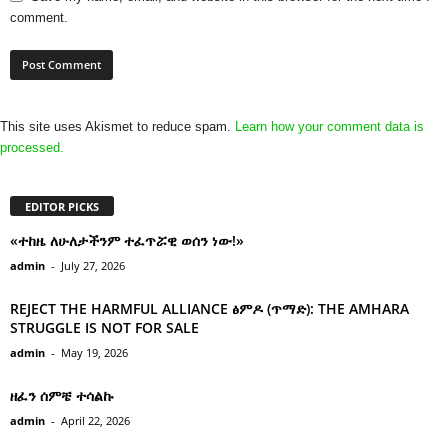
comment.
This site uses Akismet to reduce spam.
Learn how your comment data is
processed.
EDITOR PICKS
«ተከዜ ለሁለታችንም ተፈጥሯዊ ወሰን ነው!»
admin
-
July 27, 2026
REJECT THE HARMFUL ALLIANCE ፅምዶ (ጥማድ): THE AMHARA
STRUGGLE IS NOT FOR SALE
admin
-
May 19, 2026
ዘፈን ሰምቼ ተሳልኩ
admin
-
April 22, 2026