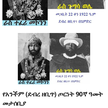
የአንችም (ደብረ ዘቢጥ) ጦርነት 90ኛ ዓመት
መታሰቢያ