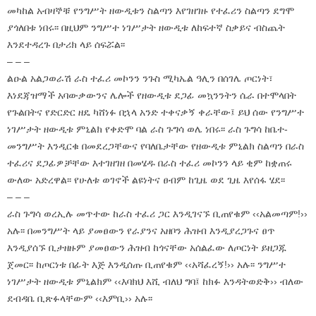
መካከል አብዛኞቹ የንግሥት ዘውዲቱን ስልጣን እየገዘገዙ የተፈሪን ስልጣን ደግሞ
ያጎለበቱ ነበሩ፡፡ በዚህም ንግሥተ ነገሥታት ዘውዲቱ ለከፍተኛ ስቃይና ብስጨት
እንደተዳረጉ በታሪክ ላይ ሰፍሯል፡፡
– – –
ልዑል አልጋወራሽ ራስ ተፈሪ መኮንን ንጉስ ሚካኤል ዓሊን በሰገሌ ጦርነት፣
እነደጃዝማች አባውቃውንና ሌሎች የዘውዲቱ ደጋፊ መኳንንትን ሴራ በተሞላበት
የጉልበትና የድርድር ዘዴ ካሸነፉ በኋላ አንድ ተቀናቃኝ ቀራቸው፤ ይህ ሰው የንግሥተ
ነገሥታት ዘውዲቱ ምኒልክ የቀድሞ ባል ራስ ጉግሳ ወሌ ነበሩ፡፡ ራስ ጉግሳ ከቤተ-
መንግሥት እንዲርቁ በመደረጋቸውና የባለቤታቸው የዘውዲቱ ምኒልክ ስልጣን በራስ
ተፈሪና ደጋፊዎቻቸው እተገዘገዘ በመሄዱ በራስ ተፈሪ መኮንን ላይ ቂም ከቋጠሩ
ውለው አድረዋል፡፡ የሁለቱ ወገኖች ልዩነትና ፀብም ከጊዜ ወደ ጊዜ እየሰፋ ሄደ፡፡
– – –
ራስ ጉግሳ ወረኢሉ መጥተው ከራስ ተፈሪ ጋር እንዲገናኙ ቢጠየቁም ‹‹አልመጣም!››
አሉ፡፡ በመንግሥት ላይ ያመፀውን የራያንና አዘቦን ሕዝብ እንዲያረጋጉና ፀጥ
እንዲያሰኙ ቢታዘዙም ያመፀውን ሕዝብ ከጎናቸው አሰልፈው ለጦርነት ይዘጋጁ
ጀመር፡፡ ከጦርነቱ በፊት እጅ እንዲሰጡ ቢጠየቁም ‹‹አሻፈረኝ!›› አሉ፡፡ ንግሥተ
ነገሥታት ዘውዲቱ ምኒልክም ‹‹እባክህ እሺ ብለህ ግባ፤ ከክፉ እንዳትወድቅ›› ብለው
ደብዳቤ ቢጽፉላቸውም ‹‹እምቢ›› አሉ፡፡
– – –