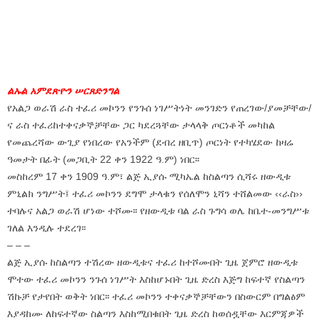
ልኡል አምደጽዮን ሠርጸድንግል
የአልጋ ወራሽ ራስ ተፈሪ መኮንን የንጉሰ ነገሥትነት መንገድን የጠረገው/ያመቻቸው/
ና ራስ ተፈሪከተቀናቃኞቻቸው ጋር ካደረጓቸው ታላላቅ ጦርነቶች መካከል
የመጨረሻው ውጊያ የነበረው የአንችም (ደብረ ዘቢጥ) ጦርነት የተካሄደው ከዛሬ
ዓመታት በፊት (መጋቢት 22 ቀን 1922 ዓ.ም) ነበር፡፡
መስከረም 17 ቀን 1909 ዓ.ም፣ ልጅ ኢያሱ ሚካኤል ከስልጣን ሲሻሩ ዘውዲቱ
ምኒልክ ንግሥት፤ ተፈሪ መኮንን ደግሞ ታላቁን የሰለሞን ኒሻን ተሸልመው ‹‹ራስ››
ተባሉና አልጋ ወራሽ ሆነው ተሾሙ፡፡ የዘውዲቱ ባል ራስ ጉግሳ ወሌ ከቤተ-መንግሥቱ
ገለል እንዲሉ ተደረገ፡፡
– – –
ልጅ ኢያሱ ከስልጣን ተሽረው ዘውዲቱና ተፈሪ ከተሾሙበት ጊዜ ጀምሮ ዘውዲቱ
ሞተው ተፈሪ መኮንን ንጉሰ ነገሥት እስከሆኑበት ጊዜ ድረስ እጅግ ከፍተኛ የስልጣን
ሽኩቻ የታየበት ወቅት ነበር፡፡ ተፈሪ መኮንን ተቀናቃኞቻቸውን በስውርም በግልፅም
እያዳከሙ ለከፍተኛው ስልጣን እስከሚበቁበት ጊዜ ድረስ ከወሰዷቸው እርምጃዎች