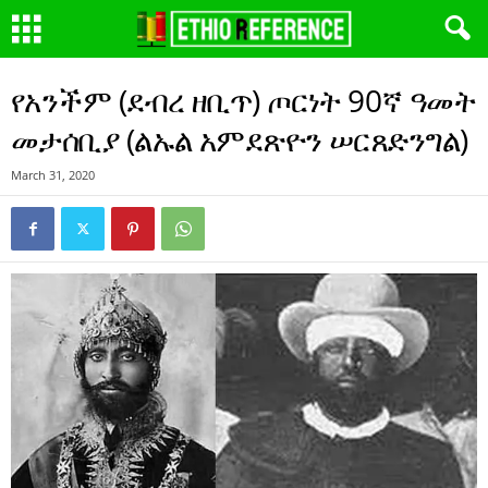
የአንችም (ደብረ ዘቢጥ) ጦርነት 90ኛ ዓመት
መታሰቢያ (ልኡል አምደጽዮን ሠርጸድንግል)
March 31, 2020