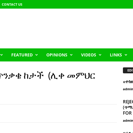
CONTACT US
FEATURED
OPINIONS
VIDEOS
LINKS
EDI
ጥንቃቄ ከታች (ሊቀ መምህር
«ተከ
admi
REJE
(ጥማድ
FOR 
admi
ዘፈን