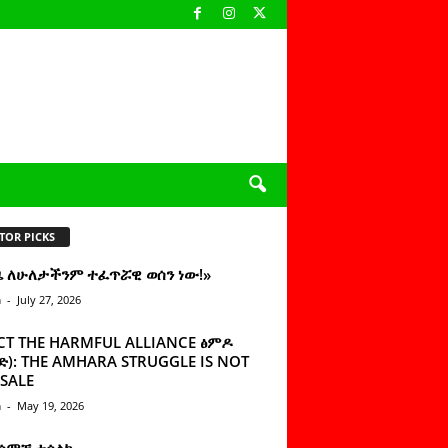
TOR PICKS
ዜ ለሁለታችንም ተፈጥሯዊ ወሰን ነው!»
n
-
July 27, 2026
CT THE HARMFUL ALLIANCE ፅምዶ
): THE AMHARA STRUGGLE IS NOT
SALE
n
-
May 19, 2026
 ሰምቼ ተሳልኩ