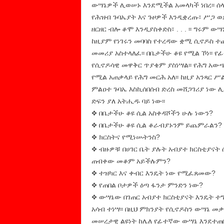
ውሣኔዎች ሊወሠኑ እንደሚችል አመላካች ነበረ፡፡ ሰ
የሕዝብ ጉባኤያት እና ጉዞዎች እንዲቋረጡ፣ ሥጋ 
ዘርዘር ብሎ ቆሞ እንዲያስቀድስ፣ . . . ፡፡ ግሩም ው
ከዚያም የነገሩን መባባስ የተረዳው ቋሚ ሲኖዶስ ተ
መመሪያ አስተላለፈ፡፡ በቤታችሁ ቆዩ የሚል ኾነ፡፡ 
የሲኖዶሳዊ መዋቅር ጥያቄም ያስነሣል፡፡ የሕግ አው
የሚል አጠቃላይ የሕግ መርሕ አለ፡፡ ከዚያ አንጻር ሥ
ምልዐተ ጉባኤ እስኪሰበሰብ ድረስ መሸጋገሪያ ነው ሊ
ድፍን ያለ አትሒዱ ባይ ነው፡፡
❖ በቤታችሁ ቆዩ ሲል አስቀዳሾችን ሁሉ ነውን?
❖ በቤታችሁ ቆዩ ሲል ቆራብያኑንም ይጨምራልን?
❖ ክርስትና የሚነሡትንስ?
❖ ብዙዎቹ በሀገር ቤት ያሉት አብያተ ክርስቲያናት
ጠብቀው መቆም አይችሉምን?
❖ ተዝካር እና ቀብር እንዴት ነው የሚፈጸመው?
❖ የጠበል ቦታዎች ዕጣ ፋንታ ምንድን ነው?
❖ ውሣኔው በገጠር አብያተ ክርስቲያናት እንዴት ተግ
አሳብ ተነሣ፡፡ በዚህ ምክንያት የሲኖዶስን ውሣኔ መቃ
መሠረታዊ ልዩነት ከሌለ የፊተኛው ውሣኔ እንደተጠበቀ