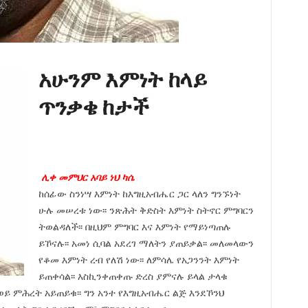
አሁንም እምነት ከላይ
ጥንቃቄ ከታች
ሊቀ መምህር አባይ ነህ ካሴ
ከሰፊው ስንነሣ እምነት ከእግዚአብሔር ጋር ላለን ግንኙነት
ሁሉ መሠረቱ ነው፡፡ ንጽሕት ቅድስት እምነት ስትኖር ምግባርን
ትወልዳለች፡፡ በዚህም ምግባር እና እምነት የማይነጣጠሉ
ይኾናሉ፡፡ አመነ ሲባል አደረገ ማለትን ያጠይቃል፡፡ መለመላውን
የቆመ እምነት ረብ የለሽ ነው፡፡ ለምሳሌ የአጋንንት እምነት
ይጠቀሳል፡፡ እስኪንቀጠቀጡ ድረስ ያምናሉ ይላል ታላቁ
 ወይ ምሕረት አይጠይቁ፡፡ ግን አንተ የእግዚአብሔር ልጅ እንደኾንህ