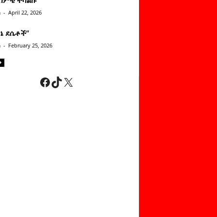
n
-
April 22, 2026
ነኔ ደሴቶች’’
n
-
February 25, 2026
Facebook
TikTok
X