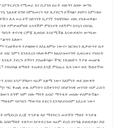
 በፓትርያርክ የሚመራ እና ቢያንስ ዐራት ብፁዓን አበው ውሣኔ
ኳ ጊዜአዊ እግድ በምእመናን ላይ ሊያደርግ ይችላል፡፡ ይህንን አምናለሁ
ም ይኹን ሌላ ሠራተኛ በድንገት ቢያገኝ ገዝቼሃለሁ ብሎ ያስቆመዋል፡፡
ርጉት የምቃወምበት አንዳችም ምክንያት የለኝም፡፡ ስንኳን በጉባኤ
 ዓይነት ቀኖናዊ ርምጃ ሊወስድ እንደሚችል እናውቃለን፡፡ ውሣኔው
ሥልጣን አለው፡፡
ም፡፡ የጠየቅሁት የታዘዘውን እየፈጸምሁ ነውና፡፡ ዝርዝሩን ሊቃውንተ ቤተ
 ነበር ከምን እንደደረሰ ባላውቅም፡፡ ከዚህ በመነሣት ሲወረወሩ የነበሩት
 እንዴት ያደርጉ ይኾንን ያስጠቅሳል፡፡ ችግር የሌለበትን ጥያቄ መጠየቄ
ር? ያስብላል ለማለት ተጠቀሰ እንጅ ምስጢሩ ሌላ ነው፡፡ ወደ ኹለተኛው
 አሳብ አንሥቻለሁ፡፡ ዛሬም አቋሜ ነው፡፡ ከእምነት ወደ ዕውቀት
)፡፡ ሣር ቅጠሉ ሁሉ እምነትን አሽቀንጥሮ በሳይንሳዊ መንገድ ብቻ ራሱን
 ያለውን ደግሞ ዝም ብሎ ማየት አብሮ ማጥፋት መስሎ ተሰምቶኛል፡፡
 ማለቴም ሳይንስን ማውገዝ ተደርጎ እንዳይታሰብም አደራዬ ነው፡፡
ፋት በሚደርስ ደረጃ ጥንቃቄ ላይ ማትኮርን መተቸት ማለት ጥንቃቄ
 እስከማለት ተለጥጦ እየተተረጎመ ዛሬም ድረስ ይነሣል ይወድቃል፡፡ ይህ