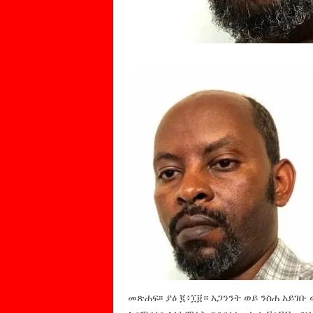
መጽሐፍ፡፡ ያዕ ፪፥፲፱። አጋንንት ወይ ንስሐ አይገቡ