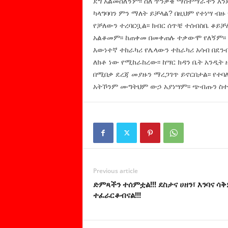
ደግ አልመሰለኝም፡፡ ስለ ጥንቃቄ ማስተማራችን እንደ
ካላግባባን ምን ማለት ይቻላል? በዚህም የተነሣ ብዙ
የቻለውን ተረባርቧል፡፡ ክብር ሰጥቼ ተሰብስቤ ቆይቻለሁ
አልቆመም፡፡ ከጠቀመ በመቀጠሉ ተቃውሞ የለኝም፡፡ 
እውነተኛ ተከራካሪ የሌላውን ተከራካሪ አሳብ በደንብ
ለክቶ ነው የሚከራከረው፡፡ ከሣር ክዳን ቤት አንዲት 
በሚበቃ ደረጃ መያዙን ማረጋገጥ ይኖርበታል፡፡ የተ
አትኾንም ሙግትህም ውኃ አያነሣም፡፡ ጭብጡን ስተኸ
Previous article
ድምጻችን ተሰምቷል!!! ደስታና ሀዘን፣ እንባና ሳ
ተፈራርቆብናል!!!