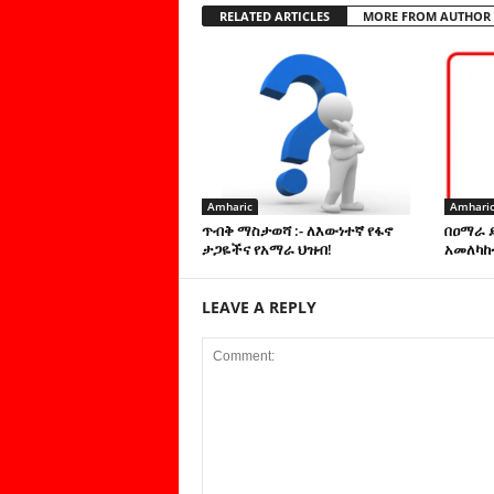
RELATED ARTICLES
MORE FROM AUTHOR
Amharic
Amhari
ጥብቅ ማስታወሻ :- ለእውነተኛ የፋኖ
በዐማራ 
ታጋዬችና የአማራ ህዝብ!
አመለካከ
LEAVE A REPLY