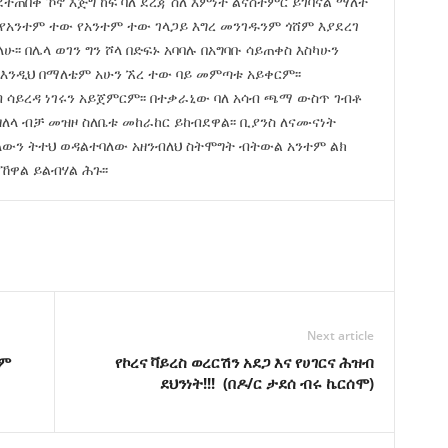
ተጠበቀ ኾኖ እጅግ ከፍ ባለ ደረጃ ስለ እምነት ልናስተምር ይገባናል ማለት
 የአንተም ተው የአንተም ተው ገላጋይ እግረ መንገዱንም ጎሸም እያደረገ
፡፡ በሌላ ወገን ግን ሾላ በድፍኑ አባባሉ በአግባቡ ሳይጠቀስ እስካሁን
እንዲህ በማለቴም አሁን ኧረ ተው ባይ መምጣቱ አይቀርም፡፡
 ሳይረዳ ነገሩን አይጀምርም፡፡ በተቃራኒው ባለ አሳብ ጫማ ውስጥ ገብቶ
ዘለላ ብቻ መዝዞ ስለቤቱ መከራከር ይከብደዋል፡፡ ቢያንስ ለናሙናነት
ባለውን ትተህ ወዳልተባለው አዘንብለህ ስትሞግት ብትውል አንተም ልክ
ዋል ይልብሃል ሕጉ፡፡
Next article
ቅም
የኮረና ቫይረስ ወረርሽን አደጋ እና የሀገርና ሕዝብ
ደህንነት!!! (በዶ/ር ታደሰ ብሩ ኬርሰሞ)