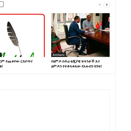
c
Amharic
ደም የጨቀየው ርእዮትና
የፅምዶ ስትራቴጂያዊ ፍላጎቶች እና
ቱ!
ፅምዶን የተቀላቀለው የአፋብን ክንፍ!