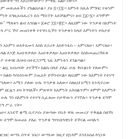
 ዕውቀት ግን አይረባቸውም፤ ምግባር አልቦ ነውና፡፡
 መጽሐፋችን ያክልበታል። ያዕ ፬፥፲፯። እምነት ከሌለ ምግባር የቱንም
እምነት እግዚአብሔርን ደስ ማሰኘት አይቻልምና፡፡ ዕብ ፲፩፥፮። ደግሞም
ው” ማለቱን ልብ እንበል። ፩ቆሮ ፲፬፥፳፫። ለዚህም ነው ጥንቃቄ በእምነት
ላ ሥር ኾኖ መጠንቀቅ የተገባ ሲኾን ጥንቃቄን ከላይ እምነትን ተከታይ
ን አአምን ወእትአመን እስከ ደኃሪት እስትንፋስ – አምናለሁ፣ አምናለሁ፣
ይላል እንጅ እጠነቀቃለሁ እጠነቀቃለሁ እጠነቀቃለሁ እስከመጨረሻዪቱ
ዖ ተቀባዩ ሕዝብ በተደጋጋሚ ጊዜ እምነቱን ይገልጣል፡፡
 ልቧ አብጦባት ታየችኝ፡፡ ከልኩ በላይ ያለፈ ሁሉ ቅቡልነት የለውም፡፡
ል፡፡ ከልኩ ካሳነስነውም ኃጢአት ይኾንብናል፡፡ ለዚህም ነው ከእምነት የተነሣ
ንለው፡፡ አሚን ያለው ሁሉ ጥንቃቄ አለው፡፡ ስለዚህ አሚን እንዲኖረው
 ዘርፏን ይዛ ትገባለች፡፡ ምጽዋት ከእምነት አትበልጥም፡፡ ጾምም ከእምነት
ህ ሁሉ ግን በእምነት የተነሣ ሲፈጸሙ ቦታቸውን ያገኛሉ፡፡ ጥንቃቄ ደግሞ
ግ ሥራ ናት፡፡
፡፡ አንደኛ ቋሚ ሲኖዶሱ ያወጣው የቤት ዋሉ መመሪያ ጥቅልል ስለኾነ
ው ደግሞ ከመጠኑ ያለፈ ጥንቃቄ ግኖስቲካዊነት ይኾናል መባሉን
ዝርዝር ውሣኔ ሰጥቶ ነበረ፡፡ ውሣኔው ከዚያ በኋላም እንደአስፈላጊነቱ