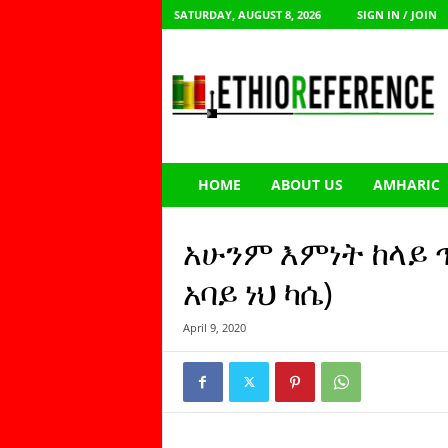
SATURDAY, AUGUST 8, 2026
SIGN IN / JOIN
E
t
h
i
o
R
e
HOME
ABOUT US
AMHARIC
f
e
r
አሁንም እምነት ከላይ 
e
n
አባይ ነህ ካሴ)
c
e
April 9, 2020