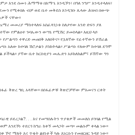
ላምታ እንደ ሰሙነ ሕማማቱ በእማኄ እንዲኾን፣ በዓለ ንግሥ እንዲተላለፍ፣
ወደሙን የሚቀበሉ ብቻ ወደ ቤተ መቅደስ እንዲገቡ ሌላው ሕዝብ በውጭ
ሣኔዎች ናቸው፡፡
ጨማሪ መመሪያ ማስተላለፍ አስፈላጊነቱ ስለታየው አንድ ድፍን ያለ
የፊተኛው የምልዐተ ጉባኤውን ውሣኔ የሚሽር ይመስላል፡፡ እዚህ ላይ
ጭ የሥልጣን ተዋረድ መጠበቅ አለበትና፡፡ የኋለኛው የፊተኛውን ይሽራል
ልጣኑ አለው ከተባለ ሽሮታልን ያስከትላል፡፡ ሥልጣኑ የለውም ከተባለ ደግሞ
ል ይችላል፡፡ ያኛው ቤተ ክርስቲያን መሔድን አይከለክልም፤ ይኽኛው ግን
 ሰፋፊ ቅጽረ ግቢ አላቸው፡፡ በሰፋፊዎቹ ቅጽሮቻቸው ምእመናን ርቀት
ባራዊ ይደረጋል?. . . እና የመሣሰሉትን ጥያቄዎች መመለስ ይገባል የሚል
ወም እንደኾነ ተደርጎ ከግራ ከቀኝ መላጋት መጣ፡፡ መልሱም ቀላል ነው፡፡
 ኾኖ ማለት እና ጥቂት ልዩነቶች ካሉ እነርሱን የመዘርዘር ጉዳይ ነው፡፡