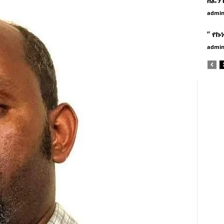
admi
” የኩ
admi