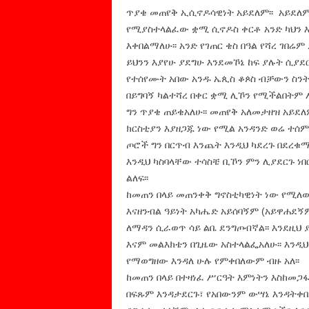
ጥያቄ መጠየቅ ኢሲኖዶሳዊነት አይደለም፡፡ አይደለም
የሚያስተላልፈው ቋሚ ሲኖዶስ ቀርቶ አንድ ካህን እን
እቀበልማለሁ፡፡ አንድ የገጠር ቄስ በዓል የሻረ ገበሬ
ይህንን እያየሁ ያደግሁ እንደመኾኔ ከፍ ያሉት ሲያደ
የተሰየሙት አበው አንዱ ኤጲስ ቆጶስ ብቻውን ስንት
በይግባኝ ካልተሻረ በቀር ቋሚ ሊኾን የሚችልበትም 
ግን ጥያቄ ጠይቄአለሁ፡፡ መጠየቅ አለመታዘዝ አይደለ
ክርስቲያን እያዘጋጁ ነው የሚል አንዳንድ ወሬ ተሰምቶ
ጦሮች ግን በርጥብ እንጨት እንዲህ ካደረጉ በደረቁማ
እንዲህ ካስባላቸው ተሳስቼ ቢኾን ምን ሊያደርጉ ነበ
ልለፍ፡፡
ከመጠን በላይ መጠንቀቅ ግኖስቲካዊነት ነው የሚለውን
እናዘንብል ዓይነት አካሔድ አይሰባኝም (አይዋሐደኝም
ለማዳን ሲራወጥ ሳይ ልቤ ደንግጦብኛል፡፡ እንደዚህ
እናም መልእክቴን በጊዜው አስተላልፌአለሁ፡፡ እንዲህ
የማወግዘው እንዳለ ሁሉ የምቀበለውም ብዙ አለ፡፡
ከመጠን በላይ በተዛነፈ ሥርዓት እምነትን እስከመጋ
በፍጹም እንዳታደርጉ፣ የአበውንም ውሣኔ እንዳትቀበሉ