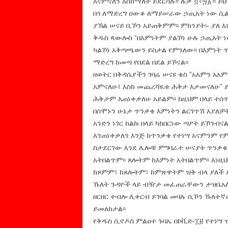
እናምናለን እስከማለት ይደርሳሉ፡፡ ሉቃ ፬፥፵፩። ይህ
በጎ ለማድረግ ዐውቆ ለማይሠራው ኃጢአት ነው ሲልም
ያኽል ሠናይ ቢኾን አይጠቅምም፡፡ ምክንያት፡- ያለ 
ቅዱስ ጳውሎስ “በእምነትም ያልኾነ ሁሉ ኃጢአት ነ
ካልኾነ አቅጣጫውን ይስታል የምንለው፡፡ በእምነት ጥ
ማድረግ ከመጣ የበደል በደል ይኾናል፡፡
ዘወትር በቅዳሴያችን ገባሬ ሠናዩ ቄስ “አአምን አአም
አምናለሁ፤ እስከ መጨረሻዪቱ ሕቅታ እታመናለሁ” 
ሕቅታም እጠነቀቃለሁ አይልም፡፡ ከዚህም በላይ ተሰጥ
በሰሞኑን ሁኔታ ጥንቃቄ እምነትን ልርገጥሽ እያለቻት
አንድን ነገር ከልኩ በላይ ካከበርነው ጣዖት ይኾንብና
እንጠነቀቃለን እንጅ ከጥንቃቄ የተነሣ አናምንም የም
ስታደርገው እንደ ሌሎቹ ምግባራተ ሠናያት ጥንቃቄም
አትበልጥም፡፡ ጸሎትም ከእምነት አትበልጥም፡፡ እነዚ
ከጾምም፣ ከጸሎትም፣ ከምጽዋትም ዝቅ ብላ ያለች ደ
ኹለት ጉዳዮች ላይ ብዥታ መፈጠራቸውን ታዝቤአለሁ
ዘርዘር ተብሎ ሊቀርብ ይገባል መባሉ ሲኾን ኹለተኛ
ይመለከታል፡፡
የቅዱስ ሲኖዶስ ምልዐተ ጉባኤ በኮቪድ-፲፱ የተነሣ 