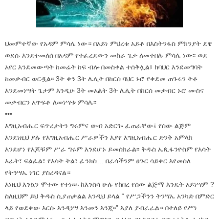
ህመምተኛው የአዳም ምሳሌ ነው። በአይነ ምህረቱ አይቶ በእስትንፋስ ምክንያት ደዌ
ወደሱ እንደተመለሰ በአዳም የተፈረደውን መከራ ጌታ ለመቀበሉ ምሳሌ ነው፡፡ ወደ
አየር እንደመውጣት ከመሬት ከፍ ብሎ በመስቀል ተሰቅሏል፤ ከባህር እንደመግባት
ከመቃብር ወርዷል፡፡ 3ት ቀን 3ት ሌሊት በከርሰ ባህር ኑሮ የቀደመ ጠጉሩን ትቶ
እንደመነሣት ጌታም እንዲሁ 3ት መአልት 3ት ሌሊት በከርሰ መቃብር ኑሮ ሙስና
መቃብርን አጥፍቶ ለመነሣቱ ምሳሌ፡፡
•••
እግዚአብሔር ፍጥረታትን ግሩምና ውብ አድርጐ ፈጠራቸው፤ የሰው ልጅም
እንደነዚህ ያሉ የእግዚአብሔር ሥራዎችን እያየ እግዚአብሔር ድንቅ አምላክ
እንደሆነ የእጆቹም ሥራ ግሩም እንደሆኑ ይመሰክራል፡፡ ቅዱስ ኤጲፋንዮስም የእሳት
እራት፣ ፍልፈል፣ የእሳት ትል፣ ፊንክስ… በራሳችንም ፀጉር ሳይቀር እየመሰለ
የትንሣኤ ነገር ያስረዳናል።
እነዚህ እንኳን ሞተው የተነሡ ከእንስሳ ሁሉ የከበረ የሰው ልጅማ እንዴት አይነሣም ?
ስለዚህም ይህ ቅዱስ ሲያጠቃልል እንዲህ ይላል “ የሥጋችንን ትንሣኤ አንካድ በምድር
ላይ የወደቀው እርሱ እንዲነሣ እንመን እንጂ፡፡” እያለ ያብራራል። በተለይ የሥነ