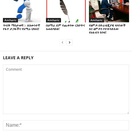
Amharic
Amharic
Amharic
በዐማራ ደም የጨቀየው ርእዮትና
የፅምዶ ስትራቴጂያዊ ፍላጎቶች
ጥብቅ ማስታወሻ :- ለእውነተኛ
አመለካከቱ!
እና ፅምዶን የተቀላቀለው
የፋኖ ታጋዬችና የአማራ ህዝብ!
የአፋብን ክንፍ!
LEAVE A REPLY