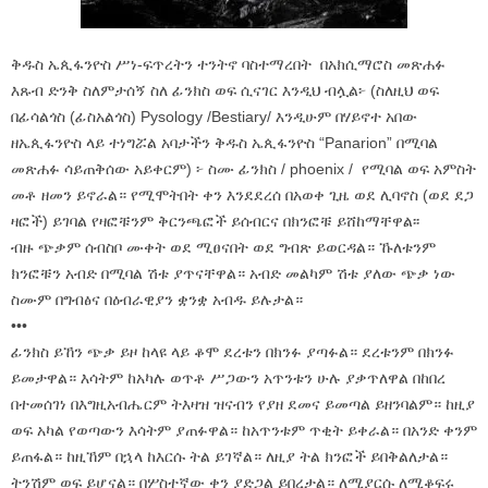
ቅዱስ ኤጲፋንዮስ ሥነ-ፍጥረትን ተንትኖ ባስተማረበት በአክሲማሮስ መጽሐፉ
እጹብ ድንቅ ስለምታሰኝ ስለ ፊንክስ ወፍ ሲናገር እንዲህ ብሏል፦ (ስለዚህ ወፍ
በፊሳልጎስ (ፊስአልጎስ) Pysology /Bestiary/ እንዲሁም በሃይኖተ አበው
ዘኤጲፋንዮስ ላይ ተነግሯል አባታችን ቅዱስ ኤጲፋንዮስ “Panarion” በሚባል
መጽሐፉ ሳይጠቅሰው አይቀርም) ፦ ስሙ ፊንክስ / phoenix / የሚባል ወፍ አምስት
መቶ ዘመን ይኖራል። የሚሞትበት ቀን እንደደረሰ በአወቀ ጊዜ ወደ ሊባኖስ (ወደ ደጋ
ዛፎች) ይገባል የዛፎቹንም ቅርንጫፎች ይሰብርና በክንፎቹ ይሸከማቸዋል፡፡
ብዙ ጭቃም ሰብስቦ ሙቀት ወደ ሚፀናበት ወደ ግብጽ ይወርዳል። ኹለቱንም
ክንፎቹን አብድ በሚባል ሽቱ ያጥናቸዋል። አብድ መልካም ሽቱ ያለው ጭቃ ነው
ስሙም በግብፅና በዕብራዊያን ቋንቋ አብዱ ይሉታል።
•••
ፊንክስ ይኸን ጭቃ ይዞ ከላዩ ላይ ቆሞ ደረቱን በክንፉ ያጣፉል። ደረቱንም በክንፉ
ይመታዋል። እሳትም ከአካሉ ወጥቶ ሥጋውን አጥንቱን ሁሉ ያቃጥለዋል በከበረ
በተመሰገነ በእግዚአብሔርም ትእዛዝ ዝናብን የያዘ ደመና ይመጣል ይዘንባልም። ከዚያ
ወፍ አካል የወጣውን እሳትም ያጠፉዋል። ከአጥንቱም ጥቂት ይቀራል። በአንድ ቀንም
ይጠፋል። ከዚኸም በኋላ ከእርሱ ትል ይገኛል። ለዚያ ትል ክንፎች ይበቅልለታል።
ትንሽም ወፍ ይሆናል። በሦስተኛው ቀን ያድጋል ይበረታል። ለሚያርሱ ለሚቆፍሩ