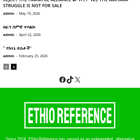
STRUGGLE IS NOT FOR SALE
admin
-
May 19, 2026
ዘፈን ሰምቼ ተሳልኩ
admin
-
April 22, 2026
” የኩነኔ ደሴቶች’’
admin
-
February 25, 2026
Facebook
TikTok
X
Since 2014, Ethio-Reference has served as an independent, alternative