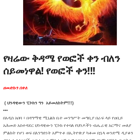
የዛሬው ቅዳሜ የወፎች ቀን ብለን
ሰይመነዋል! የወፎች ቀን!!!
ዘመድኩን በቀለ
( ህንዳዊውን ፒኮክን ግን አይመለከትም!!!)
•••
በአዲስ አበባ ፥ በዳግማዊ ሚኒልክ ቤተ መንግሥት መግቢያ በራፍ ላይ የዐቢይ
አሕመድ አስተዳደር ህንዳዊውን ፒኮክ የተባለ የህንዶችን ብሔራዊ አርማና መለያ
ምልክት የሆነ ወፍ በእንግድነት አምጥቶ በኢትዮጵያ ካቆመ በኋላ ወንድሜ ዲያቆን