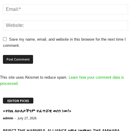
Save my name, email, and website in this browser for the next time I
comment.
This site uses Akismet to reduce spam.
Learn how your comment data is
processed.
EDITOR PICKS
«ተከዜ ለሁለታችንም ተፈጥሯዊ ወሰን ነው!»
admin
-
July 27, 2026
REJECT THE HARMFUL ALLIANCE ፅምዶ (ጥማድ): THE AMHARA