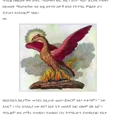
ዳንኤል ስለዚህች ወፍ አጭር ማስታወሻ ጽፎ ነበር። እናም ዳኒም ለፒኮክ ጥብቅና
በቆመበት ማስታወሻው ላይ ወፏ በጥንት ሰዎች ዘንድ የትንሣኤ ምልክት ሆና
ትታመን እንደነበርም ገለጸ።
•••
ከዚህ በኋላ ከዚያኛው መንደር አቧራው ጨሰ። ጃወርም አለ። ተቆጣም። “ ነው
እንዴ? ፥ ነገሩ እንደዚያ ነው ለካ? እኔኮ ጌጥ መስላኝ ነበር ብሎም ሄጵ አለ”።
ዳንኤልም ወደ ጦማሩ ተመለሰ። ተመለሰና ነገረ ትንሣኤውን ያመላክታል፣ የቤተ