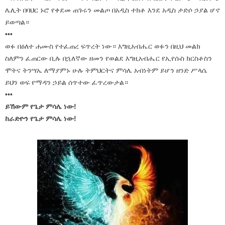
ሌሊት በባህር ኑሮ የቀደመ ጠጉሩን መልጦ በአዲስ ተክቶ እንደ አዲስ ታድሶ ኃያል ሆኖ
ይወጣል።
•••
ወፉ በዕለተ ሐሙስ የተፈጠረ ፍጥረት ነው። እግዚአብሔር ወፉን በዚህ መልክ
ስለምን ፈጠርው ቢሉ በኋለኛው ዘመን የወልደ እግዚአብሔር የኢየሱስ ክርስቶስን
ሞትና ትንሣኤ ለማያምኑ ሁሉ ትምህርትና ምሳሌ አብነትም ይሆን ዘንድ ሥላሴ
ይህን ወፍ የማዳን ኃይል ሰጥተው ፈጥረውታል።
•••
ይኸውም የጌታ ምሳሌ ነው!
ከራድዮን የጌታ ምሳሌ ነው!