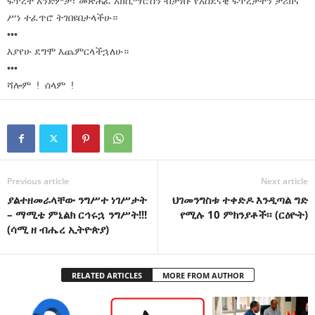
ፍጥረት አንድምታ፣ መጽሐፈ አክሲማሮስን ብታነቡ የአስደናቂ ፍጥረታትን ታሪክና
ሥነ ተፈጥሮ ትገበዩበታላችሁ።
•••
እያየሁ ደግሞ እጨምርላችኋለሁ።
•••
ሻሎም ! ሰላም !
Previous article
Next article
ያልተዘመራላቸው ንግሥተ ነገሥታት
ህገመንግስቱ ተቀድዶ እንዲጣል ግድ
– ማሚቴ ምኒልክ ርኅሩኋ ንግሥት!!!
የሚሉ 10 ምክንያቶች፡፡ (ርዕዮት)
(ሳሚ ዘ ብሔረ ኢትዮጵያ)
RELATED ARTICLES
MORE FROM AUTHOR