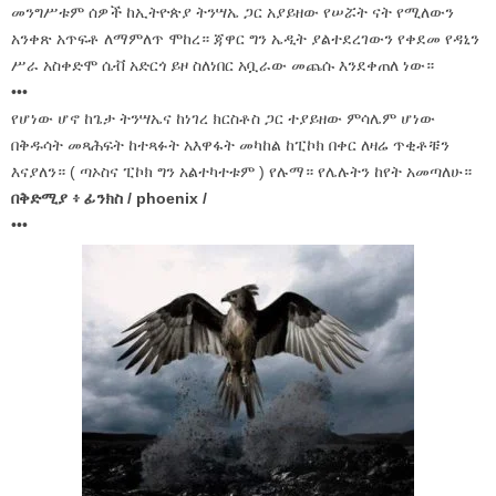
መንግሥቱም ሰዎች ከኢትዮጵያ ትንሣኤ ጋር አያይዘው የሠሯት ናት የሚለውን
አንቀጽ አጥፍቶ ለማምለጥ ሞከረ። ጃዋር ግን ኤዲት ያልተደረገውን የቀደመ የዳኒን
ሥራ አስቀድሞ ሴቭ አድርጎ ይዞ ስለነበር አቧራው መጨሱ እንደቀጠለ ነው።
•••
የሆነው ሆኖ ከጌታ ትንሣኤና ከነገረ ክርስቶስ ጋር ተያይዘው ምሳሌም ሆነው
በቅዱሳት መጻሕፍት ከተጻፉት አእዋፋት መካከል ከፒኮክ በቀር ለዛሬ ጥቂቶቹን
እናያለን። ( ጣኦስና ፒኮክ ግን አልተካተቱም ) የሉማ። የሌሉትን ከየት አመጣለሁ።
በቅድሚያ ፥ ፊንክስ / phoenix /
•••