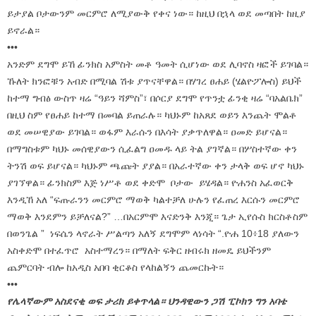
ይታያል ቦታውንም መርምሮ ለሚያውቅ የቀና ነው። ከዚህ በኋላ ወደ መጣበት ከዚያ
ይኖራል።
•••
አንድም ደግሞ ይኸ ፊንክስ አምስት መቶ ዓመት ሲሆነው ወደ ሊባኖስ ዛፎች ይገባል።
ኹለት ክንፎቹን አብድ በሚባል ሽቱ ያጥናቸዋል። በሃገረ ፀሐይ (ሄልዮፖሎስ) ይህች
ከተማ ግብፅ ውስጥ ዛሬ “ዓይን ሻምስ”፣ በሶርያ ደግሞ የጥንቷ ፊንቂ ዛሬ “ባአልቤክ”
በዚህ ስም የፀሐይ ከተማ በመባል ይጠራሉ። ካህኑም ከአጸደ ወይን እንጨት ሞልቶ
ወደ መሠዊያው ይገባል። ወፋም እራሱን በእሳት ያቃጥለዋል። ዐመድ ይሆናል።
በማግስቱም ካህኑ መሰዊያውን ሲፈልግ ዐመዱ ላይ ትል ያገኛል። በሦስተኛው ቀን
ትንሽ ወፍ ይሆናል። ካህኑም ጫጩት ያያል። በአራተኛው ቀን ታላቅ ወፍ ሆኖ ካህኑ
ያገኘዋል። ፊንክስም እጅ ነሥቶ ወደ ቀድሞ ቦታው ይሄዳል። ዮሐንስ አፈወርቅ
እንዲኸ አለ “ፍጡራንን መርምሮ ማወቅ ካልተቻለ ሁሉን የፈጠረ እርሱን መርምሮ
ማወቅ እንደምን ይቻለናል?” …በአርምሞ እናድንቅ እንጂ። ጌታ ኢየሱስ ክርስቶስም
በወንጌል ” ነፍሴን ላኖራት ሥልጣን አለኝ ደግሞም ላነሳት “.ዮሐ 10፥18 ያለውን
አስቀድሞ በተፈጥሮ አስተማረን። በማለት ፍቅር ዘብሩክ ዘመዴ ይህችንም
ጨምርባት ብሎ ከአዲስ አበባ ቂርቆስ የላከልኝን ጨመርኩት።
•••
የሌላኛውም አስደናቂ ወፍ ታሪክ ይቀጥላል። ህንዳዊውን ጋሽ ፒኮክን ግን አባቴ