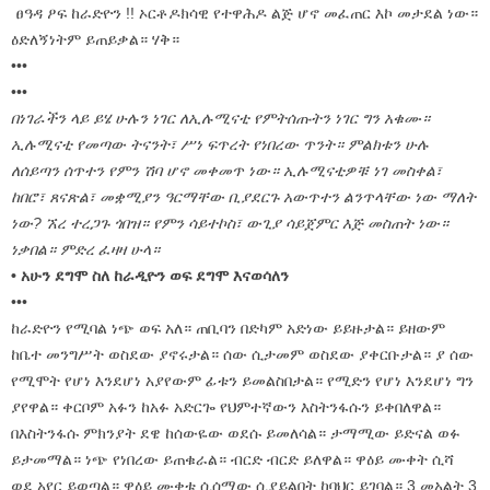
ፀዓዳ ዖፍ ከራድዮን !! ኦርቶዶክሳዊ የተዋሕዶ ልጅ ሆኖ መፈጠር እኮ መታደል ነው።
ዕድለኝነትም ይጠይቃል። ሃቅ።
•••
•••
በነገራችን ላይ ይሄ ሁሉን ነገር ለኢሉሚናቲ የምትሰጡትን ነገር ግን አቁሙ።
ኢሉሚናቲ የመጣው ትናንት፣ ሥነ ፍጥረት የነበረው ጥንት። ምልክቱን ሁሉ
ለሰይጣን ሰጥተን የምን ሽባ ሆኖ መቀመጥ ነው። ኢሉሚናቲዎቹ ነገ መስቀል፣
ከበሮ፣ ጸናጽል፣ መቋሚያን ዓርማቸው ቢያደርጉ አውጥተን ልንጥላቸው ነው ማለት
ነው? ኧረ ተረጋጉ ጎበዝ። የምን ሳይተኮስ፣ ውጊያ ሳይጀምር እጅ መስጠት ነው።
ነቃበል። ምድረ ፈዛዛ ሁላ።
• አሁን ደግሞ ስለ ከራዲዮን ወፍ ደግሞ እናወሳለን
•••
ከራድዮን የሚባል ነጭ ወፍ አለ። ጠቢባን በድካም አድነው ይይዙታል። ይዘውም
ከቤተ መንግሥት ወስደው ያኖሩታል። ሰው ሲታመም ወስደው ያቀርቡታል። ያ ሰው
የሚሞት የሆነ እንደሆነ አያየውም ፊቱን ይመልስበታል። የሚድን የሆነ እንደሆነ ግን
ያየዋል። ቀርቦም አፉን ከአፉ አድርጐ የህምተኛውን እስትንፋሱን ይቀበለዋል።
በእስትንፋሱ ምክንያት ደዌ ከሰውዬው ወደሱ ይመለሳል። ታማሚው ይድናል ወፉ
ይታመማል። ነጭ የነበረው ይጠቁራል። ብርድ ብርድ ይለዋል። ዋዕይ ሙቀት ሲሻ
ወደ አየር ይወጣል። ዋዕይ ሙቀቱ ሲሰማው ሲያይልበት ከባህር ይገባል። 3 መአልት 3