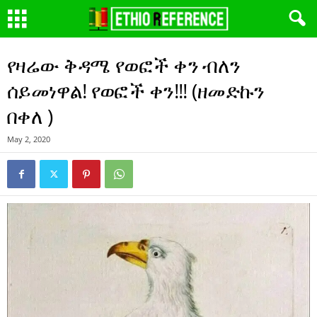
የዛሬው ቅዳሜ የወፎች ቀን ብለን
ሰይመነዋል! የወፎች ቀን!!! (ዘመድኩን
በቀለ )
May 2, 2020