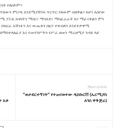
ርሳት የለበትም።
ቀጥለውን ምርጫ እንደሚያሸንፍ ጥርጥር የለውም ብለዋል። ከሆነ እሰየው
ዋሚ ፓርቲ አባላትን ማሰር፣ ማሳደድ፣ ማስፈራራት እና ማፈናቀልን ምን
፤ በዝረራ አሽንፉን እና ውጤቱን በፀጋ ተቀብለን እንደተቃዋሚ
በማስተላለፊያ እና የመንግሥትን የሥራ ዘመን ማራዘሚያ ጉዳይ ላይ
Next article
“ወታደርተኝነት” የተጠናወተው ዲስኩር!!! (ኤርሚያስ
ት አቶ
ለገሰ ዋቅጅራ)