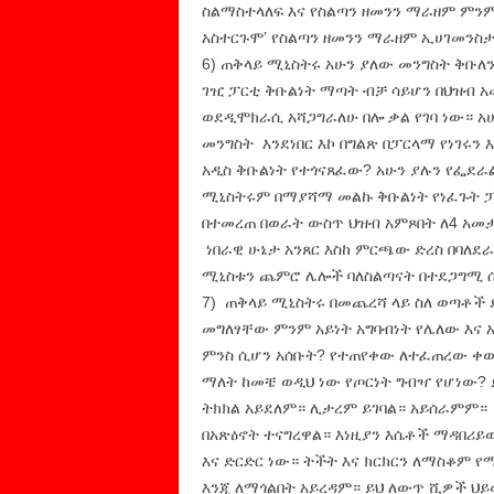
ስልማስተላለፍ እና የስልጣን ዘመንን ማራዘም ምንም
አስተርጉሞ’ የስልጣን ዘመንን ማራዘም ኢሀገመንስ
6) ጠቅላይ ሚኒስትሩ አሁን ያለው መንግስት ቅቡለን
ገዢ ፓርቲ ቅቡልነት ማጣት ብቻ ሳይሆን በህዝብ አ
ወደዲሞክራሲ አሻጋግራለሁ በሎ ቃል የገባ ነው። አሁን
መንግስት እንደነበር እኮ በግልጽ በፓርላማ የነገሩን
አዲስ ቅቡልነት የተጎናጸፈው? አሁን ያሉን የፌደራል
ሚኒስትሩም በማያሻማ መልኩ ቅቡልነት የነፈጉት 
በተመረጠ በወራት ውስጥ ህዝብ አምጾበት ለ4 አመታ
ነበራዊ ሁኔታ አንጸር እስከ ምርጫው ድረስ በባለደ
ሚኒስቱን ጨምሮ ሌሎች ባለስልጣናት በተደጋግሚ ሲ
7) ጠቅላይ ሚኒስትሩ በመጨረሻ ላይ ስለ ወጣቶች
መግለፃቸው ምንም አይነት አግባብነት የሌለው እና 
ምንስ ሲሆን አሰቡት? የተጠየቀው ለተፈጠረው ቀው
ማለት ከመቼ ወዲህ ነው የጦርነት ግብዣ የሆነው? 
ትክክል አይደለም። ሊታረም ይገባል። አይሰራምም።
በአጽዕኖት ተናግረዋል። እነዚያን እሴቶች ማዳበሪይው
እና ድርድር ነው። ትችት እና ክርክርን ለማስቆም 
እንጂ ለማጎልበት አይረዳም። ይህ ለውጥ ሺዎች ህይ