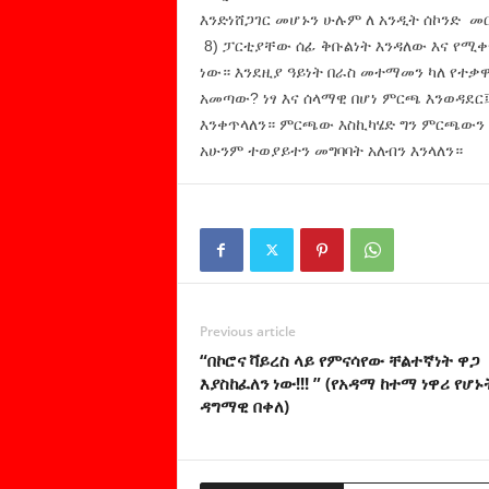
እንድነሸጋገር መሆኑን ሁሉም ለ አንዲት ሰኮንድ መ
8) ፓርቲያቸው ሰፊ ቅቡልነት እንዳለው እና የሚ
ነው። እንደዚያ ዓይነት በራስ መተማመን ካለ የተቃ
አመጣው? ነፃ እና ሰላማዊ በሆነ ምርጫ እንወዳደር
እንቀጥላለን። ምርጫው እስኪካሄድ ግን ምርጫውን 
አሁንም ተወያይተን መግባባት አለብን እንላለን።
Previous article
“በኮሮና ቫይረስ ላይ የምናሳየው ቸልተኛነት ዋጋ
እያስከፈለን ነው!!! ” (የአዳማ ከተማ ነዋሪ የሆኑ
ዳግማዊ በቀለ)