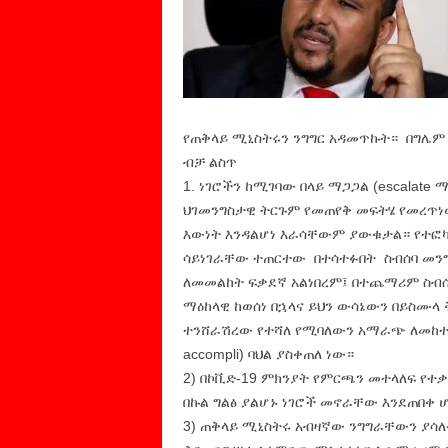
የጠቅላይ ሚኒስትሩን ንግግር አዳመጥኩት። በግሌም ሆ
ብቻ ልስጥ
1. ነገሮችን ከሚገባው በላይ ማጋጋል (escalat
ህገመንግስታዊ ትርጉም የመጠየቅ መፍትሄ የመረጥነው
እውነት እንዳልሆነ እራሳቸውም ያውቁታል። የተፎካካ
ሳይነገራቸው ተጠርተው በተሳተፉበት ስብሰባ መንግ
ለመመልከት ፍቃደኛ አልነበረም፤ በተጨማሪም ስብሰ
ማዕከላዊ ከወሰነ በኋላና ይህን ውሳኔውን በይስሙላ 
ተንሸራሽረው የተሻለ የሚባለውን አማራጭ ለመከተል 
accompli) ባህል ያስቀጠለ ነው።
2) በኮቪድ-19 ምክንያት የምርጫን መተላለፍ የተ
በኩል ግልፅ ያልሆኑ ነገሮች መኖራቸው እንደጠበቀ ሆ
3) ጠቅላይ ሚኒስትሩ አብዛኛው ንግግራቸውን ያሳለ