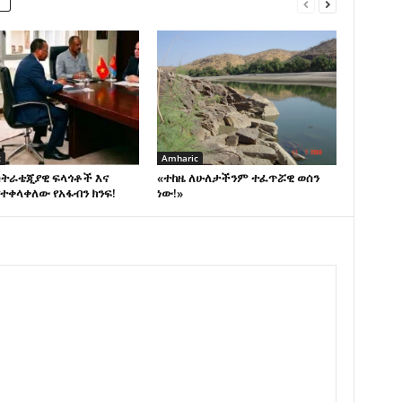
c
Amharic
ስትራቴጂያዊ ፍላጎቶች እና
«ተከዜ ለሁለታችንም ተፈጥሯዊ ወሰን
ተቀላቀለው የአፋብን ክንፍ!
ነው!»