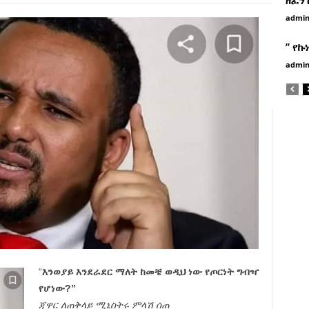
admi
” የኩ
admi
“
እንወያይ እንደራደር ማለት ከመቼ ወዲህ ነው የጦርነት ግብዣ
የሆነው?”
ጃዋር ለጠቅላይ ሚኒስትሩ ምላሽ ሰጠ