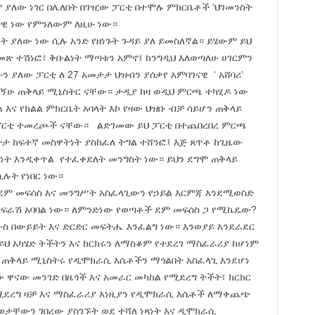
 ያለው ነገር በሌለበት በገዢው ፓርቲ በተሞሉ ምክርቤቶች ‘ህገመንስት
ታዊ ነው የምንለውም ለዚሁ ነው።
ት ያለው ነው ሲሉ አንድ የዘነጉት ጉዳይ ያለ ይመስለኛል። ይሄውም ይህ
መጽ ተሽነፎ፣ ቅቡልነት ማጣቱን አምኖ፤ ከንግዲህ እለወጣለሁ ሀገርምን
 ያለው ፓርቲ ለ 27 አመታታ ህዝብን ያሰቃየ አምባገናዊ ‘ አሸባሪ’
 እኝሁ ጠቅላይ ሚኒስትር ናቸው። ታዲያ ከዛ ወዲህ ምርጫ ተካሂዶ ነው
 እና የክልል ምክርቤት አባላት እኮ የዛው ህዝቡ ብቻ ሳይሆን ጠቅላይ
ፓርቲ ተመረጮች ናቸው። ልድገመው ይህ ፓርቲ በተጨበረበረ ምርጫ
ታ ከፍተኛ መስዋትነት ያስከፈለ ትግል ተሸንፎ፤ እጅ ጸጥቶ ከጊዜው
ራነት እንዲቀጥል የተፈቀደለት መንግስት ነው። ይህን ደግሞ ጠቅላይ
ሉት የነበር ነው።
 ደም መፍሰስ እና መንግሥት አስፈላጊውን የኃይል እርምጃ እንደሚወስድ
አፍራሽ አባባል ነው። ለምንድነው የወጣቶች ደም መፍሰስ ጋ የሚኬዴው?
ስ በውይይት እና ድርድር መፍትሔ እንፈልግ ነው። እንወያይ እንደራደር
ይህ አካሄድ ትችትን እና ክርክሩን ለማስቆም የተደረገ ማስፈራሪያ ከሆነም
 ጠቅላይ ሚኒስትሩ የዲሞክራሲ እሴቶችን ማጎልበት አስፈላጊ እንደሆነ
 ዋናው መንገድ በዜጎች እና አመራር መካከል የሚደረግ ትችት፣ ክርክር
የሚደረግ ዛቻ እና ማስፈራሪያ እነዚያን የዲሞክራሲ እሴቶች ለማቀጨጭ
ወታቸውን ገበረው ያስገኙት ወደ ተሻለ ነጻነት እና ዲሞክራሲ