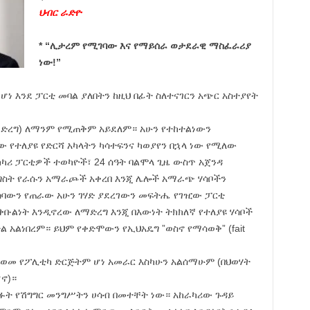
ህብር ራድዮ
* “ሊታረም የሚገባው እና የማይሰራ ወታደራዊ ማስፈራሪያ
ነው!”
ነ እንደ ፓርቲ መባል ያለበትን ከዚህ በፊት ስለተናገርን አጭር አስተያየት
e ማድረግ) ለማንም የሚጠቅም አይደለም። አሁን የተከተልነውን
 የተለያዩ የድርሻ አካላትን ካሳተፍንና ካወያየን በኋላ ነው የሚለው
ሪ ፓርቲዎች ተወካዮች፣ 24 ሰዓት ባልሞላ ጊዜ ውስጥ አጀንዳ
ስት የራሱን አማራጮች አቀረበ እንጂ ሌሎች አማራጭ ሃሳቦችን
ባውን የጠራው አሁን ገሃድ ያደረገውን መፍትሔ የገዢው ፓርቲ
ቅቡልነት እንዲኖረው ለማድረግ እንጂ በእውነት ትክክለኛ የተለያዩ ሃሳቦች
አልነበረም። ይህም የቀድሞውን የኢህአዴግ ”ወስኖ የማሳወቅ” (fait
ቃወመ የፖሊቲካ ድርጅትም ሆነ አመራር እስካሁን አልሰማሁም (በህወሃት
ኖ)።
ፉት የሽግግር መንግሥትን ሀሳብ በመተቸት ነው። አከራካሪው ጉዳይ