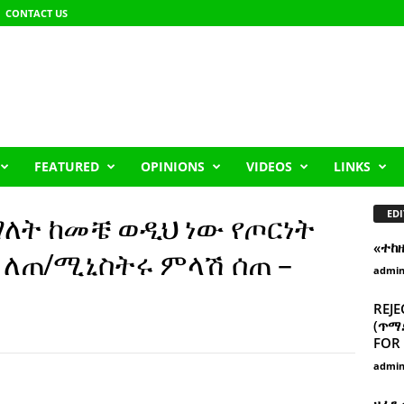
CONTACT US
FEATURED
OPINIONS
VIDEOS
LINKS
EDI
ማለት ከመቼ ወዲህ ነው የጦርነት
«ተከ
ር ለጠ/ሚኒስትሩ ምላሽ ሰጠ –
admi
REJE
(ጥማድ
FOR 
admi
ዘፈን