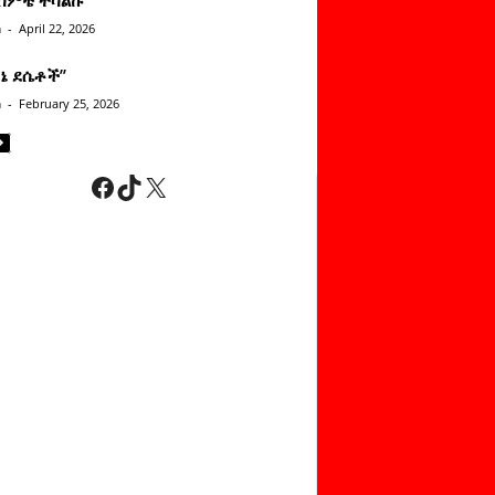
n
-
April 22, 2026
ነኔ ደሴቶች’’
n
-
February 25, 2026
Facebook
TikTok
X