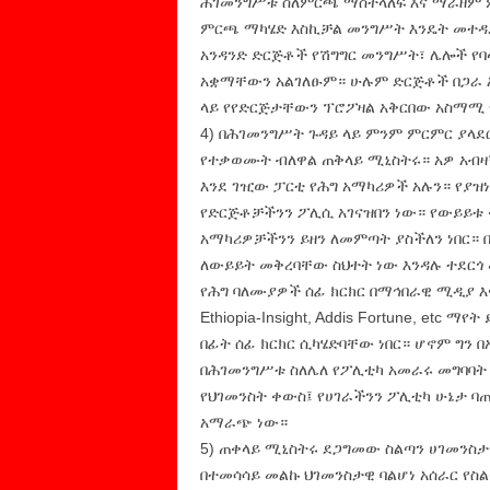
ሕገመንግሥቱ ስለምርጫ ማስተላለፍ እና ማራዘም ም
ምርጫ ማካሄድ እስኪቻል መንግሥት እንዴት መተዳደ
አንዳንድ ድርጅቶች የሽግግር መንግሥት፣ ሌሎች የባ
አቋማቸውን አልገለፁም። ሁሉም ድርጅቶች በጋራ እየ
ላይ የየድርጅታቸውን ፕሮፖዛል አቅርበው አስማሚ 
4) በሕገመንግሥት ጉዳይ ላይ ምንም ምርምር ያላ
የተቃወሙት ብለዋል ጠቅላይ ሚኒስትሩ። አዎ አብዛ
እንደ ገዢው ፓርቲ የሕግ አማካሪዎች አሉን። የያዝ
የድርጅቶቻችንን ፖሊሲ አገናዝበን ነው። የውይይቱ ቀ
አማካሪዎቻችንን ይዘን ለመምጣት ያስችለን ነበር። 
ለውይይት መቅረባቸው ስህተት ነው እንዳሉ ተደርጎ 
የሕግ ባለሙያዎች ሰፊ ክርክር በማኅበራዊ ሚዲያ እና
Ethiopia-Insight, Addis Fortune, e
በፊት ሰፊ ክርክር ሲካሄድባቸው ነበር። ሆኖም ግን
በሕገመንግሥቱ ስለሌለ የፖሊቲካ አመራሩ መግባባት 
የህገመንስት ቀውስ፤ የሀገራችንን ፖሊቲካ ሁኔታ ባ
አማራጭ ነው።
5) ጠቀላይ ሚኒስትሩ ደጋግመው ስልጣን ሀገመንስታ
በተመሳሳይ መልኩ ህገመንስታዊ ባልሆነ አሰራር የስ