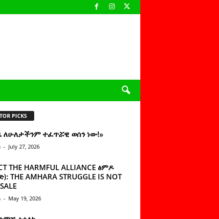
TOR PICKS
ዜ ለሁለታችንም ተፈጥሯዊ ወሰን ነው!»
n
-
July 27, 2026
CT THE HARMFUL ALLIANCE ፅምዶ
): THE AMHARA STRUGGLE IS NOT
SALE
n
-
May 19, 2026
 ሰምቼ ተሳልኩ