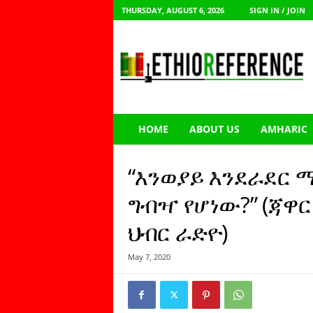
THURSDAY, AUGUST 6, 2026
SIGN IN / JOIN
E
t
h
i
o
R
e
HOME
ABOUT US
AMHARIC
f
e
r
“እንወያይ እንደራደር 
e
n
ግብዣ የሆነው?” (ጃዋ
c
ህብር ራድዮ)
e
May 7, 2020