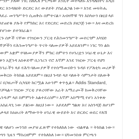
ንም ያለው ነገር ስለሌለ ምርጫው እንዴት መተላለፍ እንዳለበትና አዲስ
ር እንዳለበት ድርድር እና ውይይት ያስፈልጋል ነው። እንደ መፍትሔ
ላደራ መንግሥትን ሲጠቅሱ ሰምተናል። አብዛኞቹ ግን እስካሁን በዚህ ላይ
ጠየቁ ያሉት የምክክር እና የድርድር መድረክ ይዘጋጅ ነው። እዛ መድረክ
የሆነው ይተገበራል።
ደርጉ ሰዎች ናቸው የገዢውን ፓርቲ የሕገመንግሥት መተርጎም አካሄድ
ኞቻችን የሕገመንግሥት ጥናት ባለሙያዎች አይደለንም። ነገር ግን ልክ
ነውም አቋም የባለሙያዎችን ምክር ሰምተን የሀገሪቷን ነባራዊ ሁኔታ እና
ን አጀንዳ አስቀድሞ ቢነገረን ኖሮ እኛም እንደ ገዢው ፓርቲ የህግ
በነገራችን ላይ የሕግ ባለሙያዎች የተስማሙበትን ጉዳይ የፖለቲካ መሪዎች
መቅርቡ ትክክል አይደለም። በዚህ ጉዳይ ላይ ባለፉት ሳምንታት በእውቅ
 በጋዜጦች ሲካሄድ ከርሟል አሁንም ቀጥሏል። Addis Standard,
tc ማየት ይቻላል። ገዢው ፓርቲ ያቀረባቸው አራት አማራጮች ከመቅረባቸው
 በአንዱም ላይ ስምምነት አልተደረሰም። እኛም አስማሚ የሆነ አንቀጽ
አስፈላጊ ነው ያልነው ለዚህ ነው። አይደለም ግልጽ እና አስገዳጅ ለሆነም
ጠቃላይ ከአዙሪት ለማውጥት ሀገራዊ ውይይት እና ድርድር ወደር የለሽ
ዊ ባለሆነ መንገድ መያዝ ፈጽሞ የተከለከለ ነው ብልዋል ። ትክክል ነው።
ልጣን ጊዜን ማስረዘምም የተከለከለ ነው። ህገመንስቱ ምርጫን