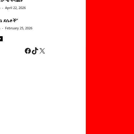
n
-
April 22, 2026
ነኔ ደሴቶች’’
n
-
February 25, 2026
Facebook
TikTok
X