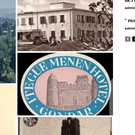
admi
” የኩ
admi