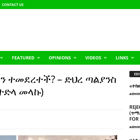
CONTACT US
FEATURED
OPINIONS
VIDEOS
LINKS
EDI
ምን ተመደረተች? – ድህረ ጣልያንስ
«ተከ
(ተድላ መላኩ)
admi
REJE
(ጥማድ
FOR 
admi
ዘፈን