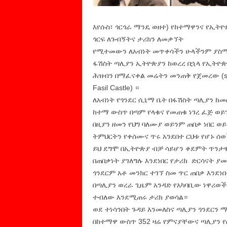
እየሱስ፣ ጎርጎራ ማንዴ ወዘተ) የከተማዋንና የኢት
ጎርፍ ለጉብኝትና ታሪክን ለመቃኘት
የሚተመውን ለአብነት መጥቀሳችን ሁላችንም ያስ
ፋሽስት ጣሊያን ኢትዮጵያን ከወረረ በኋላ የኢትዮጵያ
ሕዝብን በማፈናቀል መሬትን መንጠቅ የጀመረው (see pict
Fasil Castle) ።
ለአብነት የጎንደር ሲኒማ ቤት በፋሽስት ጣሊያን ከመሰ
ከተማ ውስጥ በጣም የላቁና የመጠቁ ነገረ ፈጅ ወይ
በዚያን ዘመን የህግ ባለሙያ ወይንም ጠበቃ ነበር 
ትምህርትን የቀሰሙና ጥሩ አንደበተ ርህቱ የሆኑ ሰወ
ይህ ደግሞ በኢትዮጵያ ብቻ ሳይሆን ቀደምት ጥንታ
በጠበቃነት ያገለግሉ እንደነበር የታሪክ ድርሳናት ያ
ጎንደርም አቶ መንክር ተገኘ ስመ ጥር ጠበቃ እንደነ
በጣሊያን ወረራ ጊዜም አንዳድ የአካባቢው ነዋሪወች
ተብለው እንደሚጠሩ ታሪክ ያወሳል።
ወደ ተነሳንበት ጉዳይ እንመለስና ጣሊያን ጎንደርን 
በከተማዋ ውስጥ 352 ዛሬ የምናያቸውና ጣሊያን 