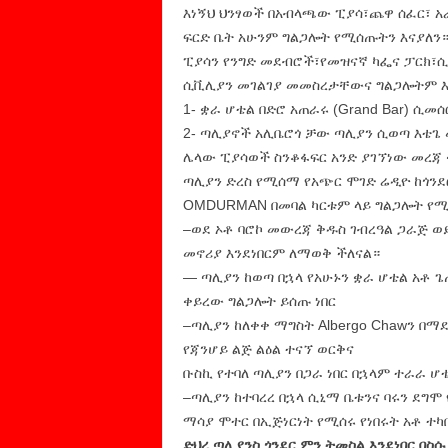
እነኝህ ህንፃወች በአብላጫው ፒያሳ፣ጨዋ ሰፈር፣ አ
ፍርድ ቤት አሁንም ግልጋሎት የሚሰጡትን እናያለን
ፒያሳን የንግድ መደብሮች፣የመዝናኛ ካፌና ፓርክ፣
ሲቪሊያን መገልገያ መመስረታቸውና ግልጋሎትም 
1- ቋራ ሆቴል በድሮ አጠራሩ (Grand Bar) ሲመሰ
2- ጣሊያኖች አሊቤሮጎ ቻው ጣሊያን ሲወጣ እቴጌ 
ሌላው ፒያሳወች ስንቆፋፍር አንድ ያገኘነው መረጃ 
ጣሊያን ድረስ የሚሰማ የአጭር ሞገድ ሬዲዮ ከጎንደ
OMDURMAN በመባል ካርቱም ላይ ግልጋሎት የሚ
–ወደ ኦቶ ባሮኮ መውረጃ ቅዱስ ገብረዓል ጋራጅ 
መኖሪያ እንደነበርም ለማወቅ ችለናል።
— ጣሊያን ከወጣ በኋላ የአሁኑን ቋራ ሆቴል አቶ ጌ
ቀይረው ግልጋሎት ይሰጡ ነበር
–ጣሊያን ከለቀቀ ማግስት Albergo Chawን በማደ
የጃንሆይ ልጅ ልዕል ተናኘ ወርቅና
ቡስኪ የተባለ ጣሊያን በጋራ ነበር በኋላም ተራራ 
–ጣሊያን ከተባረረ በኋላ ሲኒማ ቤቱንና ባሩን ደግሞ 
ማሳያ ሞተር በኢጅነርነት የሚሰሩ የነበሩት አቶ ተካቦ 
ድህረ ጣሊያንስ ጎንደር ምን ትመስል እንደነበር በስሱ