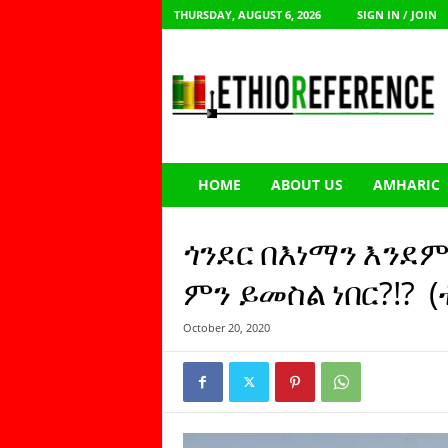
THURSDAY, AUGUST 6, 2026
SIGN IN / JOIN
E
t
h
i
o
R
e
HOME
ABOUT US
AMHARIC
f
e
r
ጎንደር በእነማን እንደ
e
n
ምን ይመስል ነበር?!? 
c
e
October 20, 2020