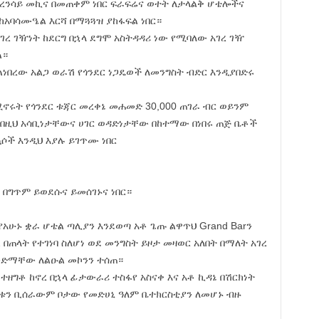
የፈረንሳይ መኪና በመጠቀም ነበር ፍራፍሬና ወተት ለታላልቅ ሆቴሎችና
ከአባሳሙዔል እርሻ በማጓጓዝ ያከፋፍል ነበር።
አገረ ገዥነት ከደርግ በኋላ ደግሞ አስትዳዳሪ ነው የሚባለው አገረ ገዥ
ል።
ላልነበረው አልጋ ወራሽ የጎንደር ነጋዴወች ለመንግስት ብድር እንዲያበድሩ
ሚኖሩት የጎንደር ቱጃር መረቀኔ መሐመድ 30,000 ጠገራ ብር ወይንም
በዚህ አሳቢነታቸውና ሀገር ወዳድነታቸው በከተማው በነበሩ ጠጅ ቤቶች
ሶች እንዲህ እያሉ ይገጥሙ ነበር
በግጥም ይወደሱና ይመሰገኑና ነበር።
አሁኑ ቋራ ሆቴል ጣሊያን እንደወጣ አቶ ጌጡ ልዋጥህ Grand Barን
በጠላት የተገነባ ስለሆነ ወደ መንግስት ይዞታ መዛወር አለበት በማለት አገረ
ወንድማቸው ለልዑል መኮንን ተሰጠ።
ዘግቶ ከኖረ በኋላ ፊታውራሪ ተስፋየ አስናቀ እና አቶ ኪዳኔ በሽርክነት
ቤቱን ቢሰራውም ቦታው የመድሀኒ ዓለም ቤተክርስቲያን ለመሆኑ ብዙ