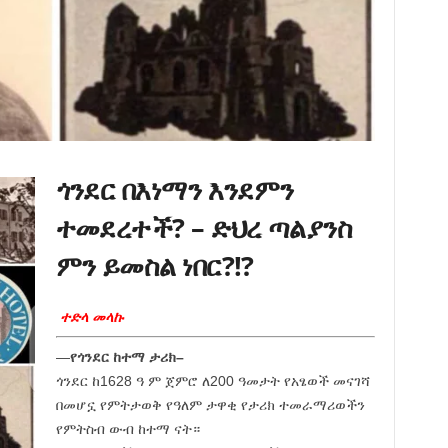
ጎንደር በእነማን እንደምን
ተመደረተች? – ድህረ ጣልያንስ
ምን ይመስል ነበር?!?
ተድላ መላኩ
—
የጎንደር ከተማ ታሪክ–
ጎንደር ከ1628 ዓ ም ጀምሮ ለ200 ዓመታት የአፄወች መናገሻ
በመሆኗ የምትታወቅ የዓለም ታዋቂ የታሪክ ተመራማሪወችን
የምትስብ ውብ ከተማ ናት።