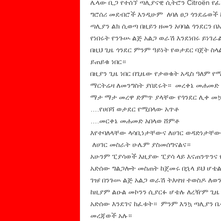
ሌላው ቢጋ የተሰኘ ጣሊያናዊ ሲትሮን Citroën 
ግሮሰሪ መደብሮች እንዲሁም ለባለ ፀጋ ጎንደሬወች 
ጣሊያን ልክ ሲወጣ በዚይን ዘመን አባባል ጎንደርን በ
የነበሩት የንጉሡ ልጅ አልጋ ወራሽ እንደነበሩ ይነገራ
በዚህ ጊዜ ጎንደር ምንም ዓይነት የወታደር ባጀት ስ
ይጠይቁ ነበር።
በዚያን ጊዜ ነበር በጊዜው የታወቁት አዲስ ዓለም የ
ማርትሬዛ ለመንግስት ያበደሩት። መረቀኔ መሐመድ 
ማታ ማታ መረዋ ድምጥ ያላቸው የጎንደር ሊቀ መኳ
….የሀበሻ ወታደር የሚበላው አጥቶ
….መርቀኔ መሐመድ አበላወ ሸምቶ
እየተባለላቸው ላሳቢነታቸውና ለሀገር ወዳድነታቸው 
ለሀገር መስራት ሁሌም ያስመሰግናልና።
አሁንም ፒያሳወች እዚያው ፒያሳ ላይ እናጠንጥንና የ
አድሰው ግልጋሎት መስጠት ከጀመሩ በኋላ ይህ ሆቴል 
ገዡ በንጉሡ ልጅ አልጋ ወራሽ ትእዛዝ ተወስዶ ለ
ከዚያም ልዑል መኮንን ሲያርፉ ሆቴሉ ለረዥም ጊዜ ተ
አድሰው እንደገና ከፈቱት። ምንም እንኳ ጣሊያን 
መረጃወች አሉ።