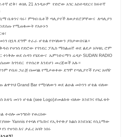
ራተኛ ፎቅ፣ ቀበሌ 21 እንዲሁም የድሮው አገር አስተዳደርና ክፍተኛ
።
ሲኒማ ቤቱንና ባሩ፣ ምግብ ቤቶች ጣሊያኖች ለወታደሮቻቸውና ለጣሊያን
እነደሰጡ የሚጠቁሙት የአሁኑን
ርቱ፣
መነን በኋላ ደግሞ ተራራ ሆቴል የተባለውን ያስታውሰናል።
ቅዱስ ዮሀንስ የድሮው የጎንደር ፓሊስ ማስልጠኛ ወደ ልደታ አካባቢ ሮም
ር ተነቅሎ ወደ ሱዳን የሄደውና ኡምንድሩማን ሬዲዮ SUDAN RADIO
ሰጠው ከጎንደር የተሰረቀ እንደሆነ መረጃወች አሉ።
ወይንም ዮሴፍ ጋራጅ በመባል የሚታወቀው ደግሞ የጣሊያኖች የጦር አዛዥ
ጡ ልዋጥህ Grand Bar የሚባለውን ወደ ልዑል መኮንን ሆቴል ብለው
ስ እቴጌ መነን ሆቴል (see Logo)ይመልከቱ ብለው እንደገና የከፈቱት
ሆቴል ተብሎ መንግስት የወረሰው
የያዘው Yannis የተባለ የግሪክና የኢትዮጵያ ክልስ እንደነበር የሲኒማው
የነ ዮሀንስ እና ታፈረ አባት ነበሩ
 እንቃኝ!