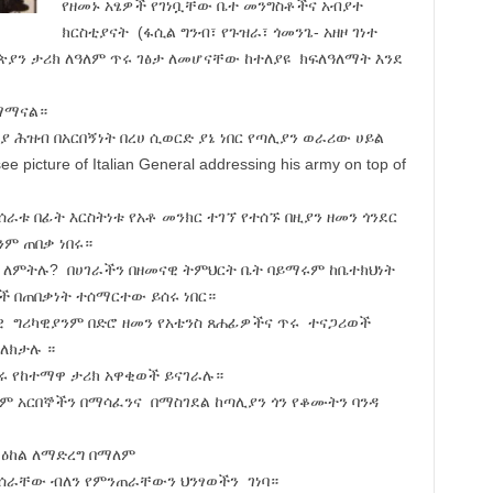
የዘመኑ አፄዎች የገነቧቸው ቤተ መንግስቶችና አብያተ
ክርስቲያናት (ፋሲል ግንብ፣ የጉዝራ፣ ጎመንጌ- አዘዞ ገነተ
ዮጵያን ታሪክ ለዓለም ጥሩ ገፅታ ለመሆናቸው ከተለያዩ ክፍለዓለማት እንደ
ማማናል።
 ሕዝብ በአርበኝነት በረሀ ሲወርድ ያኔ ነበር የጣሊያን ወራሪው ሀይል
ure of Italian General addressing his army on top of
ራቱ በፊት እርስትነቱ የአቶ መንክር ተገኘ የተሰኙ በዚያን ዘመን ጎንደር
ንም ጠበቃ ነበሩ።
ወይ ለምትሉ? በሀገራችን በዘመናዊ ትምህርት ቤት ባይማሩም ከቤተክህነት
ች በጠበቃነት ተሰማርተው ይሰሩ ነበር።
ዊ ግሪካዊያንም በድሮ ዘመን የአቴንስ ጸሐፊዎችና ጥሩ ተናጋሪወች
መለክታሉ ።
በሩ የከተማዋ ታሪክ አዋቂወች ይናገራሉ።
ም አርበኞችን በማሳፈንና በማስገደል ከጣሊያን ጎን የቆሙትን ባንዳ
ማዕከል ለማድረግ በማለም
የሰራቸው ብለን የምንጠራቸውን ህንፃወችን ገነባ።