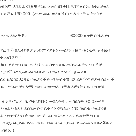
ወይንም እንደ ፈረንጆቹ የጊዜ ቀመር በ1941 ዓ/ም ጦርነቱ ከተጠቃለለ
 በድምሩ 130,000 (አንድ መቶ ሠላሳ ሺህ) ጣሊያኖች ኢትዮጵያ
ጥ 70,000 የጦር እስረኞችና 60000 ደግሞ ሲሺሊያን
ን ጣሊያኖች ከኢትዮጵያ አንድም ሳይቀሩ ሙልጭ ብለው እንዲወጡ ተፅእኖ
ት አለገኘም።
ካባቢያቸው በስልጣን እርከን ውስጥ የነበሩ መሳፍንቶችና አርበኞች
ሊያኖች እንዲቆዩ ፍላጎታቸውን በግልፅ ማሳየት ጀመሩ።
ሰፊ ስለነበር እነኝህ ጣሊያኖች የመጓጓዣ ተሽከርካሪዎችን፣ የህንፃ ስራወች
 ብዙ ሥራዎችን ለማከናወን ያገለግላሉ በሚል እምነት ነበር ብዙወቹ
 ነበሩ። ሥራም ሳይንቁ ህዝቡን መስለውና ተመሳስለው ኑሮ ጀመሩ።
 ለፊት ከአቶ ደርበው ቡና ቤት ጎን ጎሚስታ ነበር ባለቤቱ ጣሊያናዊ
ለፈ አውሮፕላን በቅጠል ብጣሽ ቆርጦ እንደ ጭራ ይጠቀም ነበር።
ተወላጅ እዚያው ይሰሩ የነበሩ በባለቤትነት የያዙት ይመስለናል። ሁላችሁም
ብደን:-)