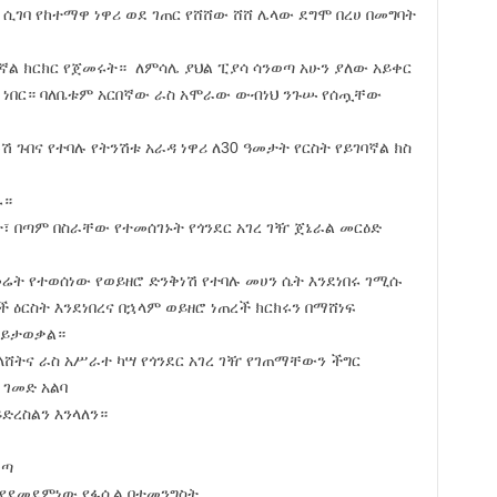
ሲገባ የከተማዋ ነዋሪ ወደ ገጠር የሸሸው ሸሸ ሌላው ደግሞ በረሀ በመግባት
ገባኛል ክርክር የጀመሩት። ለምሳሌ ያህል ፒያሳ ሳንወጣ አሁን ያለው አይቀር
ል ነበር። ባለቤቱም አርበኛው ራስ አሞራው ውብነህ ንጉሡ የሰጧቸው
ሽ ጉበና የተባሉ የትንሽቱ አራዳ ነዋሪ ለ30 ዓመታት የርስት የይገባኛል ክስ
ሩ።
፣ በጣም በስራቸው የተመሰገኑት የጎንደር አገረ ገዥ ጀኔራል መርዕድ
ሬት የተወሰነው የወይዘሮ ድንቅነሽ የተባሉ መሀን ሴት እንደነበሩ ገሚሱ
ዕርስት እንደነበረና በኋላም ወይዘሮ ነጠረች ክርክሩን በማሸነፍ
 ይታወቃል።
መበላሸትና ራስ አሥራተ ካሣ የጎንደር አገረ ገዥ የገጠማቸውን ችግር
ገመድ አልባ
ድረስልን እንላለን።
መጣ
 የደመደምነው የፋሲል በተመንግስት