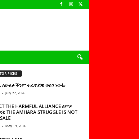
TOR PICKS
ዜ ለሁለታችንም ተፈጥሯዊ ወሰን ነው!»
n
-
July 27, 2026
CT THE HARMFUL ALLIANCE ፅምዶ
): THE AMHARA STRUGGLE IS NOT
SALE
n
-
May 19, 2026
 ሰምቼ ተሳልኩ