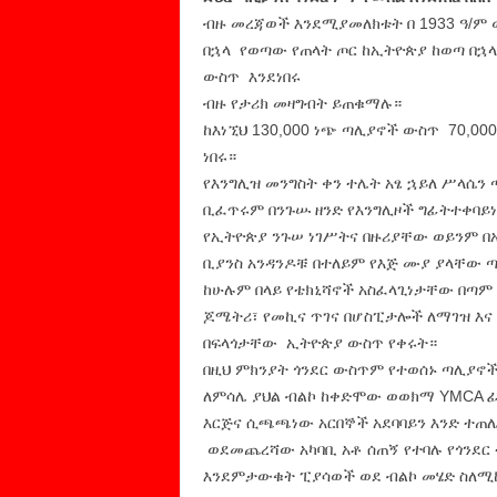
ብዙ መረጃወች እንደሚያመለክቱት በ 1933 ዓ/ም 
በኋላ የወጣው የጠላት ጦር ከኢትዮጵያ ከወጣ በኋላ
ውስጥ እንደነበሩ
ብዙ የታሪክ መዛግብት ይጠቁማሉ።
ከእነኚህ 130,000 ነጭ ጣሊያኖች ውስ
ነበሩ።
የእንግሊዝ መንግስት ቀን ተሌት አፄ ኋይለ ሥላሴ
ቢፈጥሩም በንጉሡ ዘንድ የእንግሊዞች ግፊትተቀባይነ
የኢትዮጵያ ንጉሠ ነገሥትና በዙሪያቸው ወይንም በአ
ቢያንስ አንዳንዶቹ በተለይም የእጅ ሙያ ያላቸው ጣ
ከሁሉም በላይ የቴክኒሻኖች አስፈላጊነታቸው በጣም 
ጆሜትሪ፣ የመኪና ጥገና በሆስፒታሎች ለማገዝ እና
በፍላጎታቸው ኢትዮጵያ ውስጥ የቀሩት።
በዚህ ምክንያት ጎንደር ውስጥም የተወሰኑ ጣሊያኖች
ለምሳሌ ያህል ብልኮ ከቀድሞው ወወክማ YMCA ፊት
እርጅና ሲጫጫነው አርበኞች አደባባይን እንድ ተጠ
ወደመጨረሻው አካባቢ አቶ ሰጠኝ የተባሉ የጎንደር 
እንደምታውቁት ፒያሳወች ወደ ብልኮ መሄድ ስለሚከ