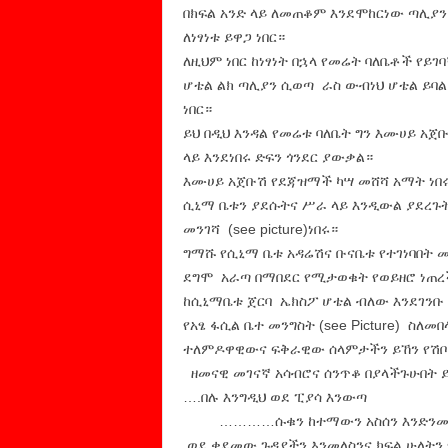
በክፍል አንድ ላይ ለመጠቆም እንደሞከርነው ጣሊያን 
ለነፃነቱ ይዋጋ ነበር።
ለዚህም ነበር ከነፃነት በኋላ የመሬት ባለቤቶች የይ
ሆቴል ልክ ጣሊያን ሲወጣ ራስ ውብነህ ሆቴል ይባ
ነበር።
ይህ በዲህ እንዳል የመሬቱ ባለቤት ግን እሙሀይ አጀቡ
ላይ እንደነበሩ ድፍን ጎንደር ያውቃል።
እሙሀይ አጀቡሽ የደጃዝማች ካሣ መሸሻ አማት ነበ
ሲኒማ ቤቱን ያደሱትና ሥራ ላይ እንዲውል ያደረጉት
መንገሻ (see picture)ነበሩ።
ግማሹ የሲኒማ ቤቱ አዳሬሽና ቡናቤቱ የተገነባበት መ
ደግሞ አራጣ በማበደር የሚታወቁት የወይዘሮ ነጠረች 
ከሲኒማቤቱ ጀርባ ኤክስፖ ሆቴል ብለው እንደገንቡ
የአፄ ፋሲል ቤተ መንግስት (see Picture) ስለ
ተለምዶዋዊውና ፍቅራዊው ሰላምታችን ይኸን የሽቦ 
ዘመናዊ መገናኛ አሳብሮና ሰንጥቆ በያላችጉሁበት ይ
….በሉ እንግዲህ ወደ ፒያሳ እንውጣ
…………ሱቁን ከተማውን አስሰን እንድን
ወደ ቀደመው ጉዳያችን እንመለስንና ክፍል ሁለትን