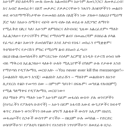
አሁንም ይህ ዕድላችን ሙሉ በሙሉ አልመከነም፡፡ አሁንም ለመነጋጋር፣ ለመቀራረብ፣
እና አብሮ ለመስራት፣ በእኛ መቃቃር ያቃቃርናቸውን ንጹሃን ሕዝቦቻችንን መልሰን
ወደ ወንድማማችነታቸው የመመለስ ዕድሉ በእጃችን ነው ያለው፡፡ ስለዚህ የሚሰማ
ጆሮ ካለ፣ ከአሁኑ ስሜትና ብሶት ወጣ ብሎ ስለ ወደፊቱ አሸጋግሮ ለማየት
የሚፈቅድ ህሊና ካለ፣ አሁንም ለምክክርና ለትብብር ጊዜው አልረፈደም፡፡ ማለት
እፈልጋለሁ፡፡ የታናናሾችን ምክር የማይሰማ ልብ፣ በመጨረሻም ይሰበራል ይላል
የፈጣሪ ቃል፡፡ እውነት ይመስለኛል፡፡ እንደ እዮብ የሰፋ፣ መከራን የሚቋቋም፣
ትዕግስተኛና የታናሹን ምክር የሚሰማ ልብ ይስጠን ፈጣሪ፡፡
በዚህ በኩል በመካከላችን ለምናደርገው የሰላም እርምጃ አንዲት የታናሽ ሀሳብ ዝቅ
ብዬ ማቅረብ እፈልጋለሁ፡፡ ላለፉት ሁለት ሚሊኒየሞች በዓለም ሁሉ የታወቀ አንድ
የማይጣስ የዲፕሎማሲ መርህ አለ፡- ‹‹You never ever kill the messenger!››
(መልዕክት ላኪውን እንጂ፣ መልዕክት አድራሹን – ማለትም መልዕክቱን ለአንተ
ሊያደርስ ተልኮ የመጣን ሰው – በምንም ዓይነት፣ በፍጹም፣ መግደል የለብህም!)
የሚል ዓለማቀፍ የዲፕሎማሲ መርህ ነው፡፡
ይህ ማለት ምን ማለት ነው? አሁንም በደም መፋሰስ ውስጥ ያሉ ወገኖቻችን
(የሀገራችን የፖለቲካ ቡድኖች) – አሁን በደም አፋሳሽ አውደ ውጊያዎችና ከፍተኛ
ቁጥር ያለውን ወገናችንን በቀጠፉ ዘግናኝ እልቂቶች ውስጥ አሊያም በአስጊ
መፋጠጦችና ስጋቶች ውስጥም ሆናችሁ – በዚህም ሁሉ መካከል – የድርድር
ሀሳቦቻችሁን፣ የፖለቲካ የልዩነትና የአንድነት ነጥቦቻችሁን፣ ለወደፊቱ በጋራ