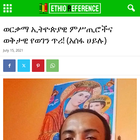
ወርቃማ ኢትዮጵያዊ ምሥጢሮችና
ወቅታዊ የወገን ጥሪ! (አሰፋ ሀይሉ)
July 15, 2021