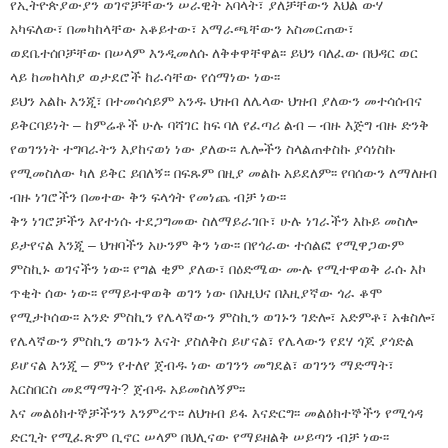
የኢትዮጵያውያን ወገኖቻቸውን ሠራዊት አባላት፣ ያለቻቸውን እህል ውሃ
አካፍለው፣ በመካከላቸው አቆይተው፣ አማራጫቸውን አስመርጠው፣
ወደቤተሰቦቻቸው በሠላም እንዲመለሱ ለቅቀዋቸዋል፡፡ ይህን ባለፈው በህዳር ወር
ላይ ከመከላከያ ወታደሮች ከራሳቸው የሰማነው ነው፡፡
ይህን አልኩ እንጂ፣ በተመሳሳይም አንዱ ህዝብ ለሌላው ህዝብ ያለውን መተሳሰብና
ይቅርባይነት – ከምሬቶች ሁሉ ባሻገር ከፍ ባለ የፈጣሪ ልብ – ብዙ እጅግ ብዙ ድንቅ
የወገንነት ተግባራትን እያከናወነ ነው ያለው፡፡ ሌሎችን ስላልጠቀስኩ ያሳነስኩ
የሚመስለው ካለ ይቅር ይበለኝ፡፡ በፍጹም በዚያ መልኩ አይደለም፡፡ የባሰውን ለማለዘብ
ብዙ ነገሮችን በመተው ቅን ፍላጎት የመነጨ ብቻ ነው፡፡
ቅን ነገሮቻችን እየተነሱ ተደጋግመው ስለማይራገቡ፣ ሁሉ ነገራችን እኩይ መስሎ
ይታየናል እንጂ – ህዝባችን አሁንም ቅን ነው፡፡ በየጎራው ተሰልፎ የሚዋጋውም
ምስኪኑ ወገናችን ነው፡፡ የግል ቂም ያለው፣ በዕድሜው ሙሉ የሚተዋወቅ ራሱ እኮ
ጥቂት ሰው ነው፡፡ የማይተዋወቅ ወገን ነው በእዚህና በእዚያኛው ጎራ ቆሞ
የሚታኮሰው፡፡ አንድ ምስኪን የሌላኛውን ምስኪን ወገኑን ገድሎ፣ አድምቶ፣ አቁስሎ፣
የሌላኛውን ምስኪን ወገኑን እናት ያስለቅስ ይሆናል፣ የሌላውን የደሃ ጎጆ ያጎድል
ይሆናል እንጂ – ምን የተለየ ጀብዱ ነው ወገንን መግደል፣ ወገንን ማድማት፣
እርስበርስ መደማማት? ጀብዱ አይመስለኝም፡፡
እና መልዕክተኞቻችንን እንምረጥ፡፡ ለህዝብ ይፋ እናድርግ፡፡ መልዕክተኞችን የሚጎዳ
ድርጊት የሚፈጽም ቢኖር ሠላም በህሊናው የማይዘልቅ ሠይጣን ብቻ ነው፡፡