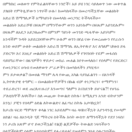
በምክክር መለወጥ የምትፈልጓቸውን ነገሮች፣ አይ ይሄ ነገር ሳይለወጥ ነው መቀጥል
ያለበት የምትሏቸውን ነጥቦች ሁሉ፣ ከመካከላችሁ በመረጣችኋቸው መልዕክት
አድራሽ ሽማግሌዎች አማካይነት በመላላክ መነጋገር ትችላላችሁ፡፡
መልዕክት አድራሾቹ በፍጹም በማንኛውም ወገን አይነኩም፡፡ በፍጹም አይገደሉም፡፡
በፍጹም ለአደጋ አይጋለጡም፡፡ በምንም ዓይነት መንገድ ጫፋቸው አይነካም፡፡
አንዳችም ጉዳት አይደርስባቸውም፡፡ ሁሉም ወገን በየፊናው የመረጠውን የየራሱን
አንድ ወይም ሁለት መልዕክት አድራሽ ሽማግሌ ለኢትዮጵያ እና ለዓለም ህዝብ ይፋ
ያድርግ፡፡ እና እነዚያ መልዕክት አድራሽ ሽማግሌዎች የገባንበት የደም መፋሰስ
ሳይበግራቸው፣ በዜጎቻችን ዋይታና መከራ መሐል እየተመላለሱ፣ የሰላምና የድርድር፣
የመነጋገርና ሀሳብ የመለዋወጥ ሥራዎችን በመካከላችን ያካሂዱ፡፡
ምን ይታወቃል? በመሀል ማንም ሌላ የውጪ አካል ሳያስፈልገን – በአንዳች
ኢትዮጵያዊ ተዓምር – በመልዕክተኞቻችን በኩል ብቻ ተነጋግረን፣ ተማምነን፣
ተደራድረን፣ ወደ ጠረጴዛ ዙሪያ እንመጣና ዓለምን እናስደንቅ ይሆናል?! የሀገሬ
ፖለቲከኞች እባካችሁ፣ ስለ መጪው ትውልድ ስትሉ፣ ከሚሊየን አንድ ብትሆንም
እንኳ፣ ያቺን የሰላም ዕድል ለትውልድና ለፈጣሪ ስትሉ አታባክኗት!
ከታሪክ ፍርድ ማምለጥ ቀላል ነገር አይደለም፡፡ ዛሬ ላባከናችኋት እያንዳንዷ የሠላም
ዕድል፣ ዛሬ ለአንዲት ጎጆ ማትረፍ ስትችሉ እሳት ውስጥ ለማገዳችኋት የደሃ ነፍስ፣
ነገ ታሪክ አጽም ሆኖ ይወጋችኋል! የልጅ ልጆቻችሁ ትውልድ ነፍሳችሁን
በተኛችበትም ሰላም አይሰጣትም! ይፋረዳታል! የሠላምን ገበታ ስለረገጣችሁ