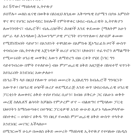
እና 5ኛው/ ማዕከላዊ ኢትዮጵያ
ይሰኛሉ፡፡ መለስ ዜናዊ በወቅቱ በእነዚህ ለጊዜው አቅጣጫዊ ስያሜን በያዙ አምስት
ዋና ዋና የሀገር አስተዳደር ክፍሎች የምትዋቀር ህብረ-ብሔራዊት ኢትዮጵያን
ለመገንባትና፣ ብሔሮች፣ ብሔረሰቦችና ሕዝቦች እንደ ቀደመው (ማለትም አሁን
በሥራ ላይ እንዳለው) ሕገመንግሥታዊ ሥርዓት ተነጣጥለውና ለየብቻ ቆመው
የሚሸነሸኑበት ሳይሆን፣ በአንድነት ተዋህደው በአምስቱ ጂኦግራፊክ ዞኖች ውስጥ
ተባብረው በኢትዮጵያዊ አጀንዳዎች ዙሪያ ሀገርን፣ ህዝብን፣ ተፈጥሮን ለማልማት
የሚሠሩበት ሀገራዊ መዋቅር እውን ለማድረግ ብዙ ርቀት የሄደ (ነገር ግን
ሳይተገብረው በሞት የተለየው) ብዙ ምሥጢራዊ ዕቅድ አዘጋጅቶ በከፍተኛ ፍጥነት
እየሰራበት እንደነበረ አውቃለሁ፡፡
በነገራችን ላይ በዚህ የለውጥ ሀሳብ መሠረት ኢህአዴግን ከብሔሮች ግንባርነት
አውጥቶ፣ በሀገራዊ ሀሳቦች ዙሪያ ወደሚደራጅ አንድ ወጥ ህብረብሔራዊ ሀገራዊ
ፓርቲነት ለመቀየር ዕቅድ ተይዞ የነበረ ሲሆን፣ ከብዙ ይቅርታ ጋር በአሁኑ ወቅት
መረጃ ስለሌለኝ ልሳሳት ከቻልኩ የምታረም ሆኖ – ብልጽግና የሚባለው ፓርቲ
ህወሃትን ከማስወጣቱና በተግባር ፓርቲዎቹ አንድ ውሁድ ሊሆኑ ካለመቻላቸው
በስተቀር – ሀሳቡና ዕቅዱ ግን በዚያ የመለስ ምሥጢራዊ ዕቅድ ውስጥ ተካትቶ
እንደነበር መናገር እችላለሁ፡፡
በሚገርመኝ ሁኔታ በመለስ ዕቅድ መሠረት ማዕከላዊ ኢትዮጵያ የተባለው በአዲስ