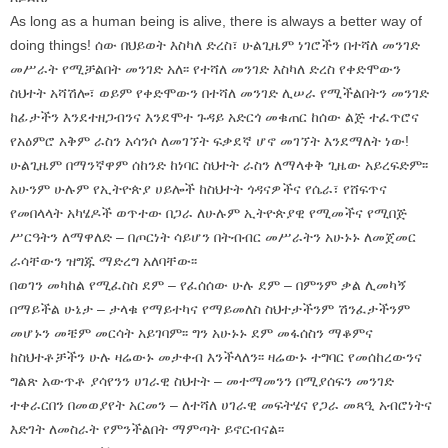
As long as a human being is alive, there is always a better way of
doing things! ሰው በህይወት እስካለ ድረስ፣ ሁልጊዜም ነገሮችን በተሻለ መንገድ
መሥራት የሚቻልበት መንገድ አለ፡፡ የተሻለ መንገድ እስካለ ድረስ የቀድሞውን
ስህተት አሻሽሎ፣ ወይም የቀድሞውን በተሻለ መንገድ ሊሠራ የሚችልበትን መንገድ
ከፊታችን እንደተዘጋብንና እንደሞተ ጉዳይ አድርጎ መቁጠር ከሰው ልጅ ተፈጥሮና
የአዕምሮ አቅም ራስን አሳንሶ ለመገኘት ፍቃደኛ ሆኖ መገኘት እንደማለት ነው!
ሁልጊዜም በማንኛዋም ሰከንድ ከነባር ስህተት ራስን ለማላቀቅ ጊዜው አይረፍድም፡፡
አሁንም ሁሉም የኢትዮጵያ ሀይሎች ከስህተት ጎዳናዎችና የሴራ፣ የሸፍጥና
የመበላላት አካሄዶች ወጥተው በጋራ ለሁሉም ኢትዮጵያዊ የሚመችና የሚበጅ
ሥርዓትን ለማዋለድ – በጦርነት ሳይሆን በትብብር መሥራትን አሁኑኑ ለመጀመር
ራሳቸውን ዝግጁ ማድረግ አለባቸው፡፡
በወገን መካከል የሚፈስስ ደም – የፈሰሰው ሁሉ ደም – በምንም ቃል ሊመካኝ
በማይችል ሁኔታ – ታላቁ የማይተካና የማይመለስ ስህተታችንም ሽንፈታችንም
መሆኑን መቼም መርሳት አይገባም፡፡ ግን አሁኑኑ ደም መፋሰስን ማቆምና
ከስህተቶቻችን ሁሉ ዛሬውኑ መታቀብ እንችላለን፡፡ ዛሬውኑ ተግባር የመሰከረውንና
ግልጽ አውጥቶ ያሳየንን ሀገራዊ ስህተት – መተማመንን በሚያሰፍን መንገድ
ተቀራርበን በመወያየት አርመን – ለተሻለ ሀገራዊ መፍትሄና የጋራ መጻዒ አብሮነትና
እድገት ለመስራት የምንችልበት ማምጣት ይኖርብናል፡፡