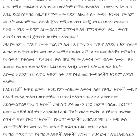
ሀገር ሰማይ ተጠልለን፣ ሌላ ቀርቶ በሁለትም ሰማይ ተጠልለን – በውግንና እየኖርን
እዚህ ደርሰናል፡፡ ዛሬ ከዚያ ከምናውቀው የደም አዙሪት ለመውጣት አንዲት የሠላም
ድርጊት መፈጸም ነው የታሪክ ጀግና የሚያደርገን፣ እንጂ ያንኑ ሲደረግ የኖረውን
የፀብ መንገድ መድገም አይመስለኝም ጀግንነት፡፡ እና በማንኛውም ሁኔታ ውስጥ
እንገኝ፣ ግን ለዚህ ጀግንነት ልባችንን አንዝጋው!
ይህ የሠላም ተማጽኖ የመቶ ሚሊየን ኢትዮጵያውያን ተማጽኖ እንደሆነ አምናለሁ፡፡
ፈጣሪ ልቦናችንን በቅን መንገድ እንደሚያነሳሳልን አምናለሁ፡፡ በመካከላችን የሞቱት፣
የተሰዉት፣ የቆሰሉት፣ ያቃሰቱት ሁሉ በየፊናቸው እውነት ነው ብለው ላመኑት ሀቅ
ቆመው የወደቁ ይመስለኛል፡፡ እልህ ይዞን እንጂ፣ አንድ ክፋት ወደ ሌላ ክፋት
እየመራን እንጂ፣ በተፈጥሮ ፍጹም ክፉ ሆኖ የተፈጠረ በመካከላችን አንድም እንኳን
የለም፡፡
በእኔ በዚህች አጭር ህይወት እንኳ የምመሰክረው እውነት አለ፡፡ የሀዲያ እናቶች መኪና
በእርሻ መሐል ጥሎን፣ ወተታቸውን በንጹህ የእንግዳ ብርጭቆ አጠጥተው
ደርሰውልኛል፡፡ የጉራጌ እናቶች ያላበሉኝ ያላጠጡኝ ነገር የለም፡፡ የስልጤ የረዥም
ዘመን ወዳጆቼ ልጃችንን እንዳርልህ እስከማለት የዘለቀ የፍቅር ልባቸውን ከፍተው
ሰጥተውኛል፡፡ የኦሮሞ እናቶች፣ የኦሮሞ ወዳጆች፣ አብሮአደጎቼ፣ ዘመዶቼ ሁሉ
ያስተማሩኝ ቅን መንገዶችና ደግነቶች ሁልጊዜ በልቤ ውስጥ አሉ፡፡
የትግሬ ወንድሞቼ፣ የትግራይ እናቶች አባቶች፣ ደግነት፣ ሩህሩህነት፣ እግዚአብሔርን