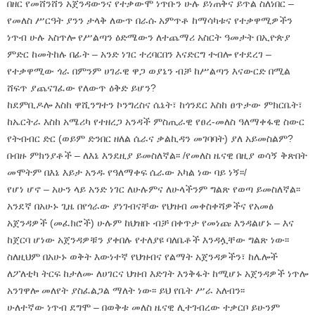
በዘር የመሸንሸን አጀንዳውንና የተቃውሞ ነጥቡን ሁሉ ይነጠቅና ይጥል ስለነበር –
የመለስ ሥርዓት ያንን ታላቅ ለውጥ በራሱ አምጥቶ ከማሳካቱና የተቃዋሚዎችን
ነጥብ ሁሉ አስጥሎ የሥልጣን ዕድሜውን ለተጨማሪ አስርት ዓመታት በኢዮጵያ
ምድር ከመትከሉ በፊት – አንድ ነገር ተረባርበን እናድርግ ተብሎ የተደረገ –
የተቃዋሚው ጎራ በምንም ሀገራዊ ዋጋ ወያኔን ብቻ ከሥልጣን እናውርድ በሚል
ሸፍጥ ያጨናገፈው የለውጥ ዕቅድ ይሆን?
ከደምቢዶሎ እስከ ዋሺንግተን ኮንግረስና ሴኔት፣ ከጎንደር እስከ ፀጥታው ምክርቤት፣
ከኤርትራ እስከ አሜሪካ የተዘረጋ አንዳች ምስጢራዊ የፀረ-መለስ ዓለማቀፋዊ ስውር
የትብብር ድር (ወይም ድንበር ዘለል ሴራና ቃልኪዳን መገባባት) ያለ አይመስልም?
በብዙ ምክንያቶች – ለእኔ እንደዚያ ይመስለኛል፡፡ /የመለስ ዜናዊ በዚያ ወሳኝ ቅጽበት
መሞትም በእኔ እይታ አንዱ የዓለማቀፍ ሴራው አካል ነው ባይ ነኝ፡፡/
የሆነ ሆኖ – አሁን ላይ አንድ ነገር ለሁሉምና ለሁላችንም ግልጽ የወጣ ይመስለኛል፡፡
አንደኛ በአሁኑ ጊዜ በየጎራው ያነገብናቸው የህዝብ መቀስቀሻዎችና የአመፅ
አጀንዳዎች (መፈክሮች) ሁሉም ከህዝቡ ብቻ በቀጥታ የመነጩ እንዳልሆኑ – እና
ከጀርባ ሆነው አጀንዳዎቹን ያቀበሉ የተለያዩ ባለቤቶች እንዳሏቸው ግልጽ ነው፡፡
ስለዚህም በአሁኑ ወቅት እውነተኛ የህዝብና የልማት አጀንዳዎችን፣ ከሌሎች
ለፖለቲካ ትርፍ ከታለሙ ለሀገርና ህዝብ እድገት እንቅፋት ከሚሆኑ አጀንዳዎች ነጥሎ
አንገዋሎ መለየት ያስፈልጋል ማለት ነው፡፡ ይህ የቤት ሥራ አለብን፡፡
ሁለተኛው ነጥብ ደግሞ – በወቅቱ መለስ ዜናዊ ሊተገብረው ተቃርቦ ይሁንም