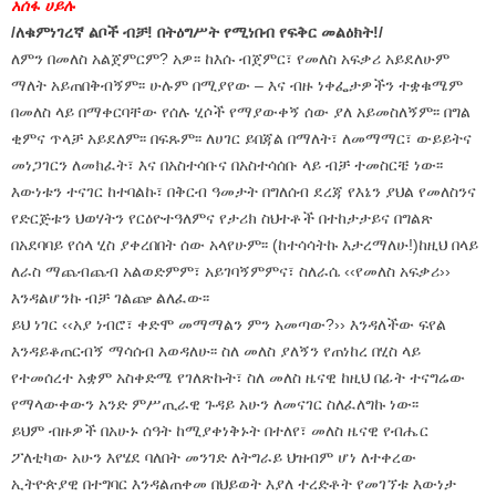
አሰፋ ሀይሉ
/ለቁምነገረኛ ልቦች ብቻ! በትዕግሥት የሚነበብ የፍቅር መልዕክት!/
ለምን በመለስ አልጀምርም? አዎ፡፡ ከእሱ ብጀምር፣ የመለስ አፍቃሪ አይደለሁም
ማለት አይጠበቅብኝም፡፡ ሁሉም በሚያየው – እና ብዙ ነቀፌታዎችን ተቋቁሜም
በመለስ ላይ በማቀርባቸው የሰሉ ሂሶች የማያውቀኝ ሰው ያለ አይመስለኝም፡፡ በግል
ቂምና ጥላቻ አይደለም፡፡ በፍጹም፡፡ ለሀገር ይበጃል በማለት፣ ለመማማር፣ ውይይትና
መነጋገርን ለመክፈት፣ እና በአስተሳቡና በአስተሳሰቡ ላይ ብቻ ተመስርቼ ነው፡፡
እውነቱን ተናገር ከተባልኩ፣ በቅርብ ዓመታት በግለሰብ ደረጃ የእኔን ያህል የመለስንና
የድርጅቱን ህወሃትን የርዕዮተዓለምና የታሪክ ስህተቶች በተከታታይና በግልጽ
በአደባባይ የሰላ ሂስ ያቀረበበት ሰው አላየሁም፡፡ (ከተሳሳትኩ እታረማለሁ!)ከዚህ በላይ
ለራስ ማጨብጨብ አልወድምም፣ አይገባኝምምና፣ ስለራሴ ‹‹የመለስ አፍቃሪ››
እንዳልሆንኩ ብቻ ገልጬ ልለፈው፡፡
ይህ ነገር ‹‹አያ ነብሮ፣ ቀድሞ መማማልን ምን አመጣው?›› እንዳለችው ፍየል
እንዳይቆጠርብኝ ማሳሰብ እወዳለሁ፡፡ ስለ መለስ ያለኝን የጠነከረ በሂስ ላይ
የተመሰረተ አቋም አስቀድሜ የገለጽኩት፣ ስለ መለስ ዜናዊ ከዚህ በፊት ተናግሬው
የማላውቀውን አንድ ምሥጢራዊ ጉዳይ አሁን ለመናገር ስለፈለግኩ ነው፡፡
ይህም ብዙዎች በአሁኑ ሰዓት ከሚያቀነቅኑት በተለየ፣ መለስ ዜናዊ የብሔር
ፖለቲካው አሁን እየሄደ ባለበት መንገድ ለትግራይ ህዝብም ሆነ ለተቀረው
ኢትዮጵያዊ በተግባር እንዳልጠቀመ በህይወት እያለ ተረድቶት የመገኘቱ እውነታ