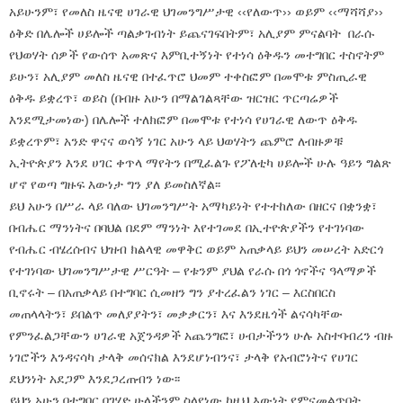
አይሁንም፣ የመለስ ዜናዊ ሀገራዊ ህገመንግሥታዊ ‹‹የለውጥ›› ወይም ‹‹ማሻሻያ››
ዕቅድ በሌሎች ሀይሎች ጣልቃገብነት ይጨናገፍበትም፣ አሊያም ምናልባት በራሱ
የህወሃት ሰዎች የውሰጥ አመጽና እምቢተኝነት የተነሳ ዕቅዱን መተግበር ተስኖትም
ይሁን፣ አሊያም መለስ ዜናዊ በተፈጥሮ ህመም ተቀስፎም በመሞቱ ምስጢራዊ
ዕቅዱ ይቋረጥ፣ ወይስ (በብዙ አሁን በማልገልጻቸው ዝርዝር ጥርጣሬዎች
እንደሚታመነው) በሌሎች ተለክፎም በመሞቱ የተነሳ የሀገራዊ ለውጥ ዕቅዱ
ይቋረጥም፣ አንድ ዋናና ወሳኝ ነገር አሁን ላይ ህወሃትን ጨምሮ ለብዙዎቹ
ኢትዮጵያን እንደ ሀገር ቀጥላ ማየትን በሚፈልጉ የፖለቲካ ሀይሎች ሁሉ ዓይን ግልጽ
ሆኖ የወጣ ግዙፍ እውነታ ግን ያለ ይመስለኛል፡፡
ይህ አሁን በሥራ ላይ ባለው ህገመንግሥት አማካይነት የተተከለው በዘርና በቋንቋ፣
በብሔር ማንነትና በባህል በደም ማንነት እየተገመደ በኢተዮጵያችን የተገነባው
የብሔር ብሄረሰብና ህዝብ ክልላዊ መዋቅር ወይም አጠቃላይ ይህን መሠረት አድርጎ
የተገነባው ህገመንግሥታዊ ሥርዓት – የቱንም ያህል የራሱ በጎ ጎኖችና ዓላማዎች
ቢኖሩት – በአጠቃላይ በተግባር ሲመዘን ግን ያተረፈልን ነገር – እርስበርስ
መጠላላትን፣ ይበልጥ መለያያትን፣ መቃቃርን፣ እና እንደዜጎች ልናሳካቸው
የምንፈልጋቸውን ሀገራዊ አጀንዳዎች አጨንግፎ፣ ሀብታችንን ሁሉ አስተባብረን ብዙ
ነገሮችን እንዳናሳካ ታላቅ መሰናክል እንደሆነብንና፣ ታላቅ የአብሮነትና የሀገር
ደህንነት አደጋም እንደጋረጠብን ነው፡፡
ይህን አሁን በተግባር በገሃድ ሁላችንም ስላየነው ከዚህ እውነት የምናመልጥበት