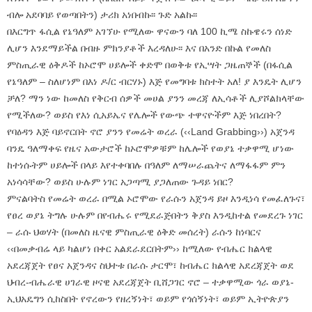
ብሎ አደባባይ የወጣበትን) ታሪክ አነበብኩ፡፡ ጉድ አልኩ፡፡
በእርግጥ ፋሲል የኔዓለም አገኘሁ የሚለው ዋናውን ባለ 100 ኪሜ ስኩዌሩን ሰነድ
ሊሆን እንደማይችል በብዙ ምክንያቶች እረዳለሁ፡፡ እና በአንድ በኩል የመለስ
ምስጢራዊ ዕቅዶች ከኦሮሞ ሀይሎች ቀድሞ በወቅቱ የኢሣት ጋዜጠኞች (በፋሲል
የኔዓለም – ስለሆነም በእነ ዶ/ር ብርሃኑ) እጅ የመግባቱ ክስተት አለ! ያ እንዴት ሊሆን
ቻለ? ማን ነው ከመለስ የቅርብ ሰዎች መሀል ያንን መረጃ ለኢሳቶች ሊያሾልክላቸው
የሚችለው? ወይስ የእነ ሲአይኤና የሌሎች የውጭ ተዋናዮችም እጅ ነበረበት?
የባዕዳን እጅ ባይኖርበት ኖሮ ያንን የመሬት ወረራ (‹‹Land Grabbing››) አጀንዳ
ባንዴ ዓለማቀፍ የዜና አውታሮች ከኦሮሞዎቹም ከሌሎች የወያኔ ተቃዋሚ ሆነው
ከተነሱትም ሀይሎች በላይ እየተቀባበሉ በዓለም ለማሠራጨትና ለማፋፋም ምን
አነሳሳቸው? ወይስ ሁሉም ነገር አጋጣሚ ያጋለጠው ጉዳይ ነበር?
ምናልባትስ የመሬት ወረራ በሚል ኦሮሞው የራሱን አጀንዳ ይዞ እንዲነሳ የመፈለጉና፣
የፀረ ወያኔ ትግሉ ሁሉም በየብሔሩ የሚደራጅበትን ቅያስ እንዲከተል የመደረጉ ነገር
– ራሱ ህወሃት (በመለስ ዜናዊ ምስጢራዊ ዕቅድ መሰረት) ራሱን ከነባርና
‹‹በመቃብሬ ላይ ካልሆነ በቀር አልደራደርበትም›› ከሚለው የብሔር ክልላዊ
አደረጃጀት የፀና አጀንዳና ስህተቱ በራሱ ታርሞ፣ ከብሔር ክልላዊ አደረጃጀት ወደ
ህብረ-ብሔራዊ ሀገራዊ ዞናዊ አደረጃጀት ቢሸጋገር ኖሮ – ተቃዋሚው ጎራ ወያኔ-
ኢህአዴግን ሲከስበት የኖረውን የዘረኝነት፣ ወይም የጎሰኝነት፣ ወይም ኢትዮጵያን