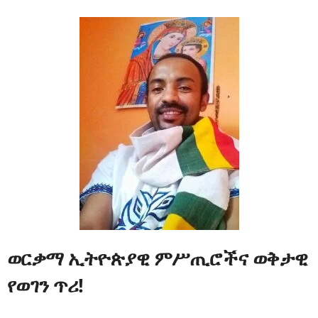
ወርቃማ ኢትዮጵያዊ ምሥጢሮችና ወቅታዊ
የወገን ጥሪ!