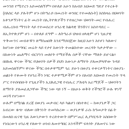
መንገድ የሚኖረን አይመስለኝም፡፡ በተለይ አሁን ከአብይ አህመድ ግድያ የተረፉት
(በእስር ላይ ያሉትም ሆኑ በትግራይ በመሪነት ወንበር የተመለሱት) እስከዛሬ በህወሃት
አቀንቃኝነትና ፊት መሪነት በኢትዮጵያችን የተዘረጋው ህወሃት-መር የብሔር
ብሔረሰብ ማንነት ላይ የተመሰረተ ሀገራዊ ክልላዊ ሽንሸናና አስተዳደር –
ለኢትዮጵያም ሆነ – በተለይ ደግሞ – ለትግራይ ህዝብ ዘላቂም ሆነ ጊዜያዊ
ጥቅሙንና መብቶቹን ለማስጠበቅ እንደማይበጀው ከዚህ አሁን እየሆነ ካለውና
ከሆነው በተግባር መሬት ላይ የታየ እውነት ተመልክተው መረዳት ካቃታቸው –
በእውነት ጨለማና ብርሃንን መለየት የማይችሉ ሰዎች ናቸው ማለት ይሆናል፡፡
በበኩሌ ዋናው ችግር የህወሃት ሰዎች ይህን እውነታ ለማየት ያለመቻላቸው ጉዳይ
አይመስለኝም፡፡ ዋናው ችግር በተቃዋሚም ጎራ ይሁን በወያኔ ተቀናቃኝነትና በወያኔ-
ጠልነት የቆሙት የሀገራችን ነባር ተቃዋሚዎችም ሆኑ በአብይ አህመድ የመሪነት ጥላ
ሥር የተሰባሰቡት የጊዜያችን ኢህአዴጋዊ የብሔር ፖለቲካ አራማጆች – ህወሃትን
ለማየት ያለመፈለጋቸው ችግር ነው ባይ ነኝ – በአሁኑ ወቅት የችግሮች ሁሉ ዋነኛ
መነሻ የሆነው፡፡
ሁሉም በሚባል ደረጃ በወያኔ መቃብር ላይ ካልሆነ በስተቀር – ከወያኔዎች ጋር
አብረው ቁጭ ብለው በቅንነት ተመካክረው – ወያኔዎቹ ራሱ ከዓመታት በፊት
በመለስ ዜናዊ ጊዜ እውነታውን ተረድተውት በምሥጢር ሊያካሂዱት አስበውት
የነበረውን ሀገራዊ የለውጥ ሀሳብ ለመተግበር አንዳችም ፍላጎት ያለመኖሩ ነው