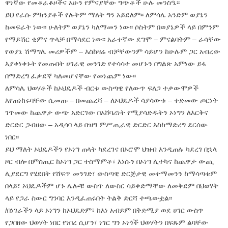
ዋነኛው የመቆራቆዞችና አሁን የምናያቸው ግጭቶች ሁሉ መንስዔ፡፡
ይህ የራሱ ምክንያቶች የሉትም ማለት ግን አይደለም፡፡ ለምሳሌ አንድም ወያኔን
ከመፍራት ነው፡፡ ሁለትም ወያኔን ካለማመን ነው፡፡ ሶስትም በወያኔዎች ላይ በምንም
የማይሽር ቂምና ጥላቻ በማሳደር ነው፡፡ አራተኛው ደግሞ – ምናልባትም – ራሳቸው
የወያኔ ሽማግሌ መሪዎችም – እስከዛሬ ብቻቸውንም ሳይሆን ከሁሉም ጋር አብረው
እያቀነቀኑት የመጡበት ሀገራዊ መንገድ የተሳሳተ መሆኑን በግልጽ አምነው ይፋ
በማድረግ ፈቃደኛ ካለመሆናቸው የመነጨም ነው፡፡
ለምሳሌ ህወሃቶች ከኦህዴዶች ብርቱ ውስጣዊ የለውጥ ፍለጋ ተቃውሞዎች
እየጠነከሩባቸው ሲመጡ – በመጨረሻ – ለኦህዴዶች ሳያሳውቁ – ቀድመው ጦርነት
ገጥመው ከጨዋታ ውጭ አድርገው በአሸባሪነት የሚያሳድዱትን ኦነግን ለእርቅና
ድርድር ጋብዘው – አዲሳባ ላይ በዝግ ምሥጢራዊ ድርድር እስከማድረግ ደርሰው
ነበር፡፡
ይህ ማለት ኦህዴዶችን የኦነግ ጠላት ካደረገና በኦሮሞ ህዝብ እንዲጠሉ ካደረገ በኋላ
ዞር ብሎ በምስጢር ከኦነግ ጋር ተስማምቶ፣ እነሱን በኦነግ ሊተካና ከጨዋታ ውጪ
ሊያደርግ የሄደበት የሸፍጥ መንገድ፣ ውስጣዊ ድርጅታዊ መተማመንን ከማሳጣቱም
በላይ፣ ኦህዴዶችም ሆኑ ሌሎቹ ውስጥ ለውስር ሳይቀድማቸው ለመቅደም በህወሃት
ላይ የጋራ ስውር ግንባር እንዲፈጠሩበት ትልቅ ድርሻ ተጫውቷል፡፡
/በነገራችን ላይ ኦነግን ከኦህዴድም፣ ከእነ አብይም በቅድሚያ ወደ ሀገር ውስጥ
የጋበዘው ህወሃት ነበር የነበረ ሲሆን፣ ነገር ግን ኦነጎች ህወሃትን በፍጹም ልባቸው