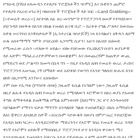
የሣዑዲ (የሼህ አላሙዲን የተለያዩ ፕሮጀክቶችን ጭምር) እና ኩዌትን ጨምሮ
የተለያዩ የአረብ ሀገራት) ባለሀብቶች ፕሮጀከቶች ላይ ነበር ‹‹Land Grabbing››
(‹‹የመሬት ወረራ››) እየተባለ ሰፊ ፀረ-መንግሥት የፕሮፓጋንዳ ዘመቻ የተካሄደው፡፡
ይህ ጉዳይ በወቅቱ በአንድ በኩል የመለስ ዜናዊ ቢሮ – ከረቀቀ የግል ሥለላና ከውስጠ-
አዋቂ ሠርጎገብ እንቅስቃሴዎች (ኢንተረናል ሳቦታጆች) ነጻ እንዳልሆነ ዕቅዱን ለሰማ
ሁሉ አስተማማኝ ግምት ያሳደረበት አጋጣሚ ሲሆን፣ አሁን በአብይ አህመድ
የሚመራው ራሱን ‹‹የለውጥ ሀይል›› ብሎ የሰየመው የኢህአዴግ ቡድን ወያኔዎቹ
ላይ አድሞ፣ ማስፈራሪያዎቻቸውን በመቋቋም፣ እና በመጨረሻም ከጨዋታ ውጪ
በማድረግ ወደ ሥልጣን ከመጣ በኋላ ግን – የዚያ የአዲስ አበባ የመሬት ወረራ ታሪክና
ፕሮፓጋንዳ አመንጪ ነኝ በማለት ወደ አደባባይ የወጣን የአንድ ግለሰብ ጽሑፍ እንደ
ዘበት በአጋጣሚ አገኘሁና አነበብኩ፡፡
ያም ሰው የኢሣቱ (የግንቦት ሰባቱ) ጋዜጠኛ ፋሲል የኔዓለም ነው፡፡ ጋዜጠኛ ፋሲል
በዚያ ፅሑፉ የአዲስ አበባ የመሬት ወረራ የሚባለውን ኦሮሞውን በፀረ-ወያኔ የአመጽ
ትግሉ ለማቀላቀል ይጠቅማል በሚል አምነውበት (ከእነማን ጋር ሆኖ እንዳመነበት
ባይገልጽም የማንን ፍቃድ ማግኘት እንዳለበት ግልጽ የመስለኛል)፣ በእሱ አማካይነት
ለእነ ጃዋርና ለኦህዴድ ሰዎች ‹‹እነርሱም ሳያውቁት በወያኔ በምሥጢር የተዘጋጀው
የአዲስ አበባ ካርታ›› እንዲደርሳቸው ማድረጉንና የኦሮሞ ገበሬ የመሬት ወረራ ጉዳይ
ዋነኛ የኦሮሞን ሀይሎች የማሰባሰቢያ ፕሮፓጋንዳ ሆኖ እንዲነዛ ዋናውን ሚና
እንደተጫወተ ያመነበትን (በእርሱ እይታ የጀብዱው ፈጻሚ ወይም ባለታሪክ እኔ ነኝ