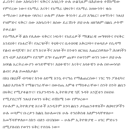
ፈሪነት፣ ሰው አክባሪነት፣ ፍቅርና አሳቢነት ሁሉ ሁልጊዜም በሕይወቴ ተሸክሜው
የምኖረው ነው፡፡ የአማራ እናት፣ የአማራ ህጻናት፣ የአማራ አዛውንት፣ ቄሱ
ተማሪው፣ አዋቂው ባላገሩ፣ ሁሉም ያለው ቅንነት፣ ፈሪሃ እግዜር፣ ሀቀኝነት፣ ንጹህ
የዝምድና ፍቅር፣ ሰው አክባሪነት፣ ለሰው ደራሽነት ይህ ሁሉ ዘለዓለም በልቤ ታትሞ
ይቀራል፡፡
የሱማሌዎች ልክ የሌለው ፍቅርና ነጻነት፣ የአደሬዎች ማህበራዊ መግባባትና የፍቅር
አንደበት፣ የአፋሮች፣ የአርጎቦች፣ ትህትናና ቤተሰባዊ አቅርቦት፡፡ የወላይታ የሲዳማ
የልብ ወዳጆቼ፣ እና ደግ እናቶችና አባቶች፡፡ ስንቱን ዘርዝሬ እጨርሰዋለሁ? ሕዝባችን
ደግ ብቻ አይደለም፡፡ የደግም ደግ፡፡ የጨዋም ጨዋ፡፡ የወገንም ወገን ነው፡፡ ይህ ሁሉ
አባባል ኤርትራውያን ወንድሞቼን፣ እህቶቼን፣ እናትና አባቶቼን ሁሉ በተመሳሳይ
ልብና ቃል ይመለከታል፡፡
በእኔ በዚህች ብጣቂና ከንቱ ዕድሜ እንኳ ተናግሬ የማልጨርሰው፣ ነገር ግን ፖለቲካና
እልህ እያከፋኝ የማልናገራቸው፣ በውስጤ አምቄ የማስቀራቸው፣ ስንት ስንት ልቤን
በፍቅር የሚያቀልጥና፣ የእያንዳንዱ ኢትዮጵያዊ ጎጆ ጉዳት አንጀቴን ስፍስፍ
የሚያደርገኝ ንጹህ የወገን ፍቅር ተሸክሜ ነው የምዞረው፡፡
የሁሉም ኢትዮጵያዊ እናቶች አንዲትም እንባ ልቤን ታስጨንቀዋለች፡፡ ለህጻኖቻችን
ሁሉ ሠላምና ቡረቃን ከልቤ ከሁለመናዬ ሁሉ ተንሰቅስቄ እለምንላቸዋለሁ፡፡
እመኝላቸዋለሁ፡፡ ስክን ብለን ብናስበው – ሁሉም ኢትዮጵያዊ – ሀገር ምድሩን
በሚያለብስ የወገን ፍቅር የተሰፋ ነው፡፡