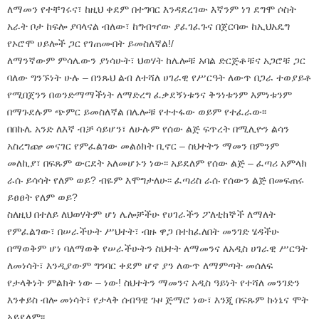
ለማመን የተቸገሩና፣ ከዚህ ቀደም በተግባር እንዳደረገው እኛንም ነገ ደግሞ ሶስት
አራት ቦታ ከፍሎ ያባላናል ብለው፣ ከግብዣው ያፈገፈጉና በጀርባው ከኢህአዴግ
የኦሮሞ ሀይሎች ጋር የገጠሙበት ይመስለኛል!/
ለማንኛውም ምሳሌውን ያነሳሁት፣ ህወሃት ከሌሎቹ አባል ድርጅቶቹና አጋሮቹ ጋር
ባለው ግንኙነት ሁሉ – በንጹህ ልብ ለተሻለ ሀገራዊ የሥርዓት ለውጥ በጋራ ተወያይቶ
የሚበጀንን በወንድማማችነት ለማድረግ ፈቃደኝነቱንና ቅንነቱንም እምነቱንም
በማጉደሉም ጭምር ይመስለኛል በሌሎቹ የተተፋው ወይም የተፈራው፡፡
በበኩሌ አንድ ለእኛ ብቻ ሳይሆን፣ ለሁሉም የሰው ልጅ ፍጥረት በሚሊዮን ልሳን
አስረግጬ መናገር የምፈልገው መልዕክት ቢኖር – ስህተትን ማመን በምንም
መለኪያ፣ በፍጹም ውርደት አለመሆኑን ነው፡፡ አይደለም የሰው ልጅ – ፈጣሪ አምላክ
ራሱ ይሳሳት የለም ወይ? ብዬም እሞግታለሁ፡፡ ፈጣሪስ ራሱ የሰውን ልጅ በመፍጠሩ
ይፀፀት የለም ወይ?
ስለዚህ በተለይ ለህወሃትም ሆነ ሌሎቻችሁ የሀገራችን ፖለቲከኞች ለማለት
የምፈልገው፣ በሠራችሁት ሥህተት፣ ብዙ ዋጋ በተከፈለበት መንገድ ሄዳችሁ
በማወቅም ሆነ ባለማወቅ የሠራችሁትን ስህተት ለማመንና ለአዲስ ሀገራዊ ሥርዓት
ለመነሳት፣ እንዲያውም ግንባር ቀደም ሆኖ ያን ለውጥ ለማምጣት መሰለፍ
የታላቅነት ምልክት ነው – ነው! ስህተትን ማመንና አዲስ ዓይነት የተሻለ መንገድን
እንቀይስ ብሎ መነሳት፣ የታላቅ ሰብዓዊ ጉዞ ጅማሮ ነው፣ እንጂ በፍጹም ኩነኔና ሞት
አይደለም፡፡