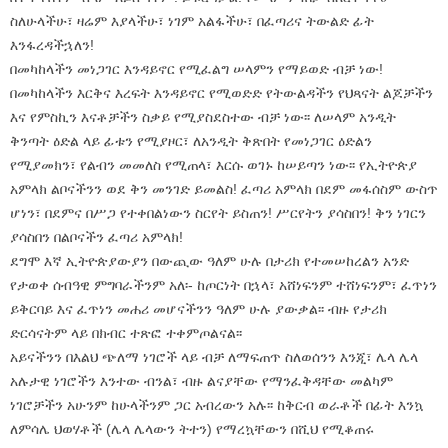
ስለሁላችሁ፣ ዛሬም እያላችሁ፣ ነገም አልፋችሁ፣ በፈጣሪና ትውልድ ፊት
እንፋረዳችኋለን!
በመካከላችን መነጋገር እንዳይኖር የሚፈልግ ሠላምን የማይወድ ብቻ ነው!
በመካከላችን እርቅና እረፍት እንዳይኖር የሚወድድ የትውልዳችን የህጻናት ልጆቻችን
እና የምስኪን እናቶቻችን ስቃይ የሚያስደስተው ብቻ ነው፡፡ ለሠላም አንዲት
ቅንጣት ዕድል ላይ ፊቱን የሚያዞር፣ ለአንዲት ቅጽበት የመነጋገር ዕድልን
የሚያመክን፣ የልብን መመለስ የሚጠላ፣ እርሱ ወገኑ ከሠይጣን ነው፡፡ የኢትዮጵያ
አምላክ ልቦናችንን ወደ ቅን መንገድ ይመልስ! ፈጣሪ አምላክ በደም መፋሰስም ውስጥ
ሆነን፣ በደምና በሥጋ የተቀበልነውን ስርየት ይስጠን! ሥርየትን ያሳስበን! ቅን ነገርን
ያሳስበን በልቦናችን ፈጣሪ አምላክ!
ደግሞ እኛ ኢትዮጵያውያን በውጪው ዓለም ሁሉ በታሪክ የተመሠከረልን አንድ
የታወቀ ሰብዓዊ ምግባራችንም አለ፡- ከጦርነት በኋላ፣ አሸነፍንም ተሸነፍንም፣ ፈጥነን
ይቅርባይ እና ፈጥነን መሐሪ መሆናችንን ዓለም ሁሉ ያውቃል፡፡ ብዙ የታሪክ
ድርሳናትም ላይ በክብር ተጽፎ ተቀምጦልናል፡፡
አይናችንን በእልህ ጭለማ ነገሮች ላይ ብቻ ለማፍጠጥ ስለወሰንን እንጂ፣ ሌላ ሌላ
አሉታዊ ነገሮችን እንተው ብንል፣ ብዙ ልናያቸው የማንፈቅዳቸው መልካም
ነገሮቻችን አሁንም ከሁላችንም ጋር አብረውን አሉ፡፡ ከቅርብ ወራቶች በፊት እንኳ
ለምሳሌ ህወሃቶች (ሌላ ሌላውን ትተን) የማረኳቸውን በሺህ የሚቆጠሩ