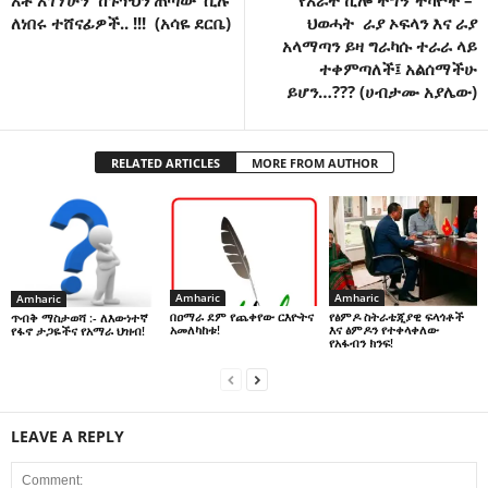
ለነበሩ ተሸናፊዎች.. !!! (አሳዬ ደርቤ)
ህወሓት ራያ ኦፍላን እና ራያ
አላማጣን ይዛ ግራካሱ ተራራ ላይ
ተቀምጣለች፤ አልሰማችሁ
ይሆን…??? (ሀብታሙ አያሌው)
RELATED ARTICLES
MORE FROM AUTHOR
Amharic
Amharic
Amharic
በዐማራ ደም የጨቀየው ርእዮትና
የፅምዶ ስትራቴጂያዊ ፍላጎቶች
ጥብቅ ማስታወሻ :- ለእውነተኛ
አመለካከቱ!
እና ፅምዶን የተቀላቀለው
የፋኖ ታጋዬችና የአማራ ህዝብ!
የአፋብን ክንፍ!
LEAVE A REPLY