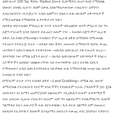
አበባ ዙሪያ 100 Sq. Kms. Radius (በመቶ ኪሎሜትር ዙሪያ-ክብ) የሚከለል
ህዝብና አካባቢ ሲሆን፣ ይህም በቃሌ እስከማስታውሰው ናዝሬትን፣ አምቦን፣
ደብረብርሃንን፣ ቡታጅራን፣ አዲስ አለምንና ሰላሌን ሁሉ በሁሉም አቅጣጫዎች
የሚያጠቃልል የማዕከላዊ ኢትዮጵያ ዞን ነበር፡፡
በወቅቱ ይህ የመለስ ምስጢራዊ ጥናት ተፋፍሞ በቀጠለበት ወሳኝ ምዕራፍ ላይ ግን
እጅግ የገረመኝ አንድ ክስተት ተፈጠረ፡፡ እሱም ነገር – ከመለስ እጅግ ምሥጢራዊ
ዕቅድ ያፈተለከ በሚመስልና የመለስን ምሥጢራዊ ዕቅድ ለማክሸፍ በሚመስል
የተጠናና የተደራጀ ሁኔታ – በተለይ በእነ ጃዋር መሀመድ አማካይነት ከሀገር ውጪ
መነሻውን አድርጎ በስፋት የተቀነቀነው ‹‹በአዲስ አበባ ዙሪያ ያለ የመሬት ወረራ››
እየተካሄደ ነው በሚል አጀንዳ ዙሪያ – በአዲስ አበባ በሁሉም አቅጣጫዎች የሰፈሩ
ኦሮሞዎችን አሰባስቦ -በህልውናቸው ላይ የመጣባቸው አደጋ እንዳለ አድርጎ
የማሳመጽና አዲስ አበባ እንዳትስፋፋ በተቻለወ ሁሉ የማስተጓጎል መጠነ-ሰፊ ዘመቻ
የመከፈቱ ጉዳይ ነበር፡፡
በሚገርም ሁኔታ ያንን የመለስ ዕቅድ ‹‹Land Grabbing›› በሚል ሰፊ ዘመቻ
ለማሰናከል የተረባረቡት የኦሮሞ ፅንፈኞችና የኦህዴድም የራሱ ፖለቲከኞች (እነ ጄ/ል
አባዱላንና እነ ኩማን ጨምሮ)ብቻ አልነበሩም፣ የኢህአዴግ ሁሉም ተቃዋሚዎች
ነበሩ አብረው ሲጮሁ የነበሩት፡፡ እነሱም ብቻ ግን አልነበሩም፡፡ የብሉምበርግና ሌሎች
ዓለማቀፍ የዜና አውታሮች ሁሉ እየተቀባበሉ፣ ሌላ ቀርቶ በልማት ስም በመጡና
በተለያዩ የኢትዮጵያ ክፍሎች እንዲሰማሩ በተደረጉ የውጪ ሀገር (የህንድ፣ የቻይናና