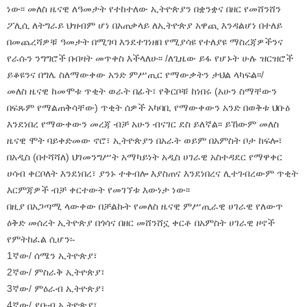
ነው፡፡ መለስ ዜናዊ ለዓመታት የተከተለው ኢትዮጵያን በቋንቋና በዘር የመሸንሸን
ፖሊሲ ለትግራይ ህዝብም ሆነ በአጠቃላይ ለኢትዮጵያ አዋጪ እንዳልሆነ በተለይ
በመጨረሻዎቹ ዓመታት በሚገባ እንደተገነዘበ የሚያሳዩ የተለያዩ ማስረጃዎችንና
የራሱን ንግግሮች በብዛት መጥቀስ እችላለሁ፡፡ /ለጊዜው ይፋ የሆኑት ሁሉ ዝርዝሮች
ይቆዩንና በግሌ ስለማውቀው አንድ ምሥጢር የማውቃትን ታህል ላካፍል፡፡/
መለስ ዜናዊ ከመሞቱ ጥቂት ወራት በፊት፣ የቅርቦቹ ከነበሩ (አሁን ስማቸውን
በፍጹም የማልጠቅሳቸው) ጥቂት ሰዎች አካባቢ የማውቀውን አንድ በወቅቱ ህቡዕ
እንደነበረ የማውቀውን መረጃ ብቻ አሁን ብናገር ደስ ይለኛል፡፡ ይኸውም መለስ
ዜናዊ ሞት ባይቀድመው ኖሮ፣ ኢትዮጵያን በአራት ወይም በአምስት ቦታ ከፍሎ፣
በአዲስ (በተሻሻለ) ህገመንግሥት አማካይነት አዲስ ሀገራዊ አስተዳደር የማዋቀር
ሀሳብ ቀርቦለት እንደነበረ፣ ያንኑ ተቀብሎ እያስጠና እንደነበረና ሊተገብረውም ጥቂት
እርምጃዎች ብቻ ቀርተውት የመገኘቱ እውነታ ነው፡፡
በዚያ በአጋጣሚ ላውቀው በቻልኩት የመለስ ዜናዊ ምሥጢራዊ ሀገራዊ የለውጥ
ዕቅድ መሰረት ኢትዮጵያ በጎሳና በዘር መሸንሸኗ ቀርቶ በአምስት ሀገራዊ ዞኖች
የምትከፈል ሲሆን፡-
1ኛው/ ሰሜን ኢትዮጵያ፣
2ኛው/ ምስራቅ ኢትዮጵያ፣
3ኛው/ ምዕራብ ኢትዮጵያ፣
4ኛው/ ደቡብ ኢትዮጵያ፣