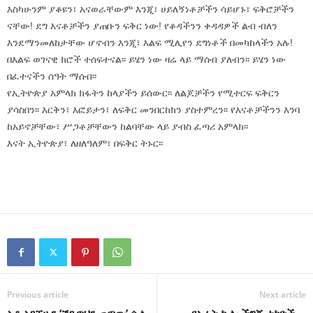
እስካሁንም ያቆዩን፣ አናወራቸውም እንጂ፣ ሀይለኝነቶቻችን ሳይሆኑ፣ ፍቅሮቻችን
ናቸው! ደግ እናቶቻችን ያጠቡን ፍቅር ነው! የቆዳችንን ቀዳዳዎች ልብ ብለን
እንደማንመለከታቸው ሆኖብን እንጂ፣ እልፍ ሚሊየን ደግነቶች በመካከላችን አሉ!
በእልፍ ወገናዊ ክሮች ተሰፍተናል፡፡ ይሄን ነው ዛሬ ላይ ማሰብ ያለብን፡፡ ይሄን ነው
በፈተናችን ሰዓት ማሰብ፡፡
የኢትዮጵያ አምላክ ክፋትን ከላያችን ይሰውር፡፡ ለልጆቻችን የሚተርፍ ፍቅርን
ያሳስበን፡፡ እርቅን፣ እፎይታን፣ ለፍቅር መንበርከክን ያስተምረን፡፡ የእናቶቻችንን እንባ
ከአይኖቻቸው፣ ሥጋቶቻቸውን ከልባቸው ላይ ያብስ ፈጣሪ አምላክ፡፡
እናት ኢትዮጵያ፣ ለዘለዓለም፣ በፍቅር ትኑር፡፡
Previous article
Next article
አቶ አገኘሁን ‘ሽጉጥህን ጠጣው’ ሲሉ
የአራት ኪሎ ችግኝ ተካዮች –