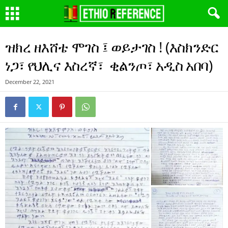
ዝክረ ዘእሸቴ ሞገስ ፤ ወይታገስ ! (እስክንድር
ነጋ፣ የህሊና እስረኛ፣ ቂልንጦ፣ አዲስ አበባ)
December 22, 2021