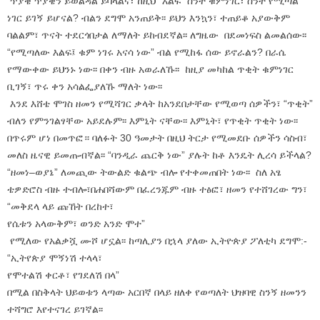
ጥያቄ ጥያቄን ይወልዳል ይባላልና፣ ከዚህ “እልፍ” ስንት ቁምነገር፣ ስንት የሚጣል
ነገር ይገኝ ይሆናል? ብልን ደግሞ አንጠይቅ፡፡ ይህን እንኳን፣ ተጠይቆ አያውቅም
ባልልም፣ ጥናት ተደርጎበታል ለማለት ይከብደኛል፡፡ ለግዜው በደመነፍስ ልመልሰው፡፡
“የሚጣለው እልፍ፤ ቁም ነገሩ አናሳ ነው” ብል የሚከፋ ሰው ይኖራልን? በራሴ
የማውቀው ይህንኑ ነው፡፡ በቀን ብዙ አወራለኹ፡፡ ከዚያ መካከል ጥቂት ቁምነገር
ቢገኝ፣ ጥሩ ቀን አሳልፌያለኹ ማለት ነው፡፡
እንደ እሸቴ ሞገስ ዘመን የሚሻገር ቃላት ከአንደበታቸው የሚወጣ ሰዎችን፣ “ጥቂት”
ብለን የምንገልፃቸው አይደሉም፡፡ እምኒት ናቸው፡፡ እምኒት፣ የጥቂት ጥቂት ነው፡፡
በጥሩም ሆነ በመጥፎ። ባለፉት 30 ዓመታት በዚህ ትርታ የሚመደቡ ሰዎችን ሳስብ፣
መለስ ዜናዊ ይመጡብኛል፡፡ “ባንዲራ ጨርቅ ነው” ያሉት ከቶ እንዴት ሊረሳ ይችላል?
“ዘመነ–ወያኔ” ለመጪው ትውልድ ቁልጭ ብሎ የተቀመጠበት ነው፡፡ ስለ አፄ
ቴዎድሮስ ብዙ ተብሎ፣በሐበሻውም በፈረንጁም ብዙ ተፅፎ፣ ዘመን የተሸገረው ግን፣
“መቅደላ ላይ ጩኸት በረከተ፣
የሴቱን አላውቅም፣ ወንድ አንድ ሞተ”
የሚለው የአልቃሿ ሙሾ ሆኗል፡፡ ከጣሊያን በኋላ ያለው ኢትዮጵያ ፖለቲካ ደግሞ:-
“ኢትየጵያ ሞኝነሽ ተላላ፣
የሞተልሽ ቀርቶ፣ የገደለሽ በላ”
በሚል በስቅላት ህይወቱን ላጣው አርበኛ በላይ ዘለቀ የወጣለት ህዝባዊ ስንኝ ዘመንን
ተሻግሮ እየተናገረ ይገኛል፡፡