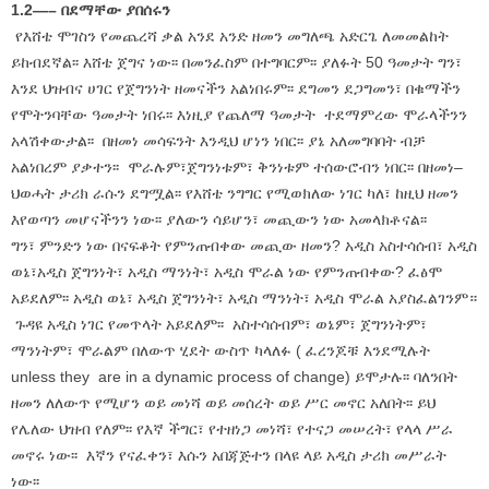
1.2—– በደማቸው ያበሰሩን
የእሸቴ ሞገስን የመጨረሻ ቃል አንደ አንድ ዘመን መግለጫ አድርጌ ለመመልከት
ይከብደኛል፡፡ እሸቴ ጀግና ነው፡፡ በመንፈስም በተግባርም፡፡ ያለፉት 50 ዓመታት ግን፣
እንደ ህዝብና ሀገር የጀግንነት ዘመናችን አልነበሩም፡፡ ደግመን ደጋግመን፣ በቁማችን
የሞትንባቸው ዓመታት ነበሩ፡፡ እነዚያ የጨለማ ዓመታት ተደማምረው ሞራላችንን
አላሽቀውታል፡፡ በዘመነ መሳፍንት እንዲህ ሆነን ነበር፡፡ ያኔ አለመግባባት ብቻ
አልነበረም ያቃተን፡፡ ሞራሉም፣ጀግንነቱም፣ ቅንነቱም ተሰውሮብን ነበር፡፡ በዘመነ–
ህወሓት ታሪክ ራሱን ደግሟል፡፡ የእሸቴ ንግግር የሚወክለው ነገር ካለ፣ ከዚህ ዘመን
እየወጣን መሆናችንን ነው፡፡ ያለውን ሳይሆን፣ መጪውን ነው አመላክቶናል፡፡
ግን፣ ምንድን ነው በናፍቆት የምንጠብቀው መጪው ዘመን? አዲስ አስተሳሰብ፣ አዲስ
ወኔ፣አዲስ ጀግንነት፣ አዲስ ማንነት፣ አዲስ ሞራል ነው የምንጠብቀው? ፈፅሞ
አይደለም፡፡ አዲስ ወኔ፣ አዲስ ጀግንነት፣ አዲስ ማንነት፣ አዲስ ሞራል አያስፈልገንም።
ጉዳዩ አዲስ ነገር የመጥላት አይደለም፡፡ አስተሳሰብም፣ ወኔም፣ ጀግንነትም፣
ማንነትም፣ ሞራልም በለውጥ ሂደት ውስጥ ካላለፉ ( ፈረንጆቹ እንደሚሉት
unless they are in a dynamic process of change) ይሞታሉ፡፡ ባለንበት
ዘመን ለለውጥ የሚሆን ወይ መነሻ ወይ መሰረት ወይ ሥር መኖር አለበት፡፡ ይህ
የሌለው ህዝብ የለም፡፡ የእኛ ችግር፣ የተዘነጋ መነሻ፣ የተናጋ መሠረት፣ የላላ ሥራ
መኖሩ ነው፡፡ እኛን የናፈቀን፣ እሱን አበጃጅተን በላዩ ላይ አዲስ ታሪክ መሥራት
ነው፡፡