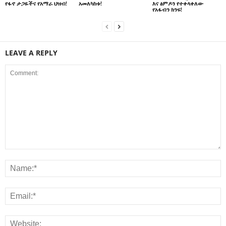
አመለካከቱ!
እና ፅምዶን የተቀላቀለው
የፋኖ ታጋዬችና የአማራ ህዝብ!
የአፋብን ክንፍ!
LEAVE A REPLY