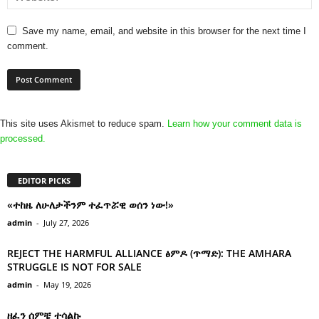
Save my name, email, and website in this browser for the next time I
comment.
This site uses Akismet to reduce spam.
Learn how your comment data is
processed.
EDITOR PICKS
«ተከዜ ለሁለታችንም ተፈጥሯዊ ወሰን ነው!»
admin
-
July 27, 2026
REJECT THE HARMFUL ALLIANCE ፅምዶ (ጥማድ): THE AMHARA
STRUGGLE IS NOT FOR SALE
admin
-
May 19, 2026
ዘፈን ሰምቼ ተሳልኩ