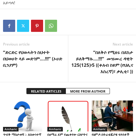
አይጣላ!
Previous article
Next article
“ድርድር የህወሓትን ስህተት
“በለቅሶ የሚዘሩ በደስታ
በህወሀት ላይ መድገም….!!!” (ኦሀድ
ይለቅማሉ….!!!” መዝሙረ ዳዊት
ቢንያም)
125(125)፡5 ((ቀለብ ስዩም (የህሊና
እስረኛ)፣ ቃሊቲ፣ ))
RELATED ARTICLES
MORE FROM AUTHOR
Amharic
Amharic
Amharic
በዐማራ ደም የጨቀየው ርእዮትና
የፅምዶ ስትራቴጂያዊ ፍላጎቶች
ጥብቅ ማስታወሻ :- ለእውነተኛ