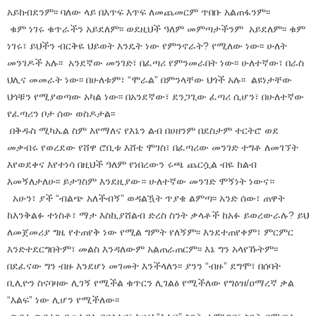
አይከብደንም፡፡ ባለው ላይ በእጥፍ እጥፍ ለመጨመርም ጥበቡ አልጠፋንም፡፡
ቁም ነገሩ ቁጥራችን አይደለም፡፡ ወደዚህች ዓለም መምጣታችንም አይደለም፡፡ ቁም
ነገሩ፣ ይህችን ብርቅዬ ህይወት እንዴት ነው የምንኖራት? የሚለው ነው፡፡ ሁለት
መንገዶች አሉ፡፡ አንደኛው መንገድ፣ በፈጣሪ የምንመራበት ነው፡፡ ሁለተኛው፣ በራስ
ህሊና መመራት ነው፡፡ በሁለቱም፣ “ሞራል” በምንላቸው ህጎች አሉ፡፡ ልዩነታቸው
ህጎቹን የሚያወጣው አካል ነው፡፡ በአንደኛው፣ ደንጋጊው ፈጣሪ ሲሆን፣ በሁለተኛው
የፈጣሪን ቦታ ሰው ወስዶታል፡፡
በቅዱስ ሚካኤል ስም እየማለና የእኔን ልብ በሀዘንም በደስታም ተርትሮ ወደ
መቃብሩ የወረደው የሸዋ ሮቢቱ እሸቴ ሞገስ፣ በፈጣሪው መንገድ ተግቶ ለመገኘት
እየወደቀና እየተነሳ በዚህች ዓለም የነበረውን ሩጫ ጨርሷል ብዬ ከልብ
እመኝለታለሁ፡፡ ይታገስም እንደዚያው። ሁለተኛው መንገድ ሞኝነት ነውና።
አሁን፣ ያች “ብልጭ አለችብኝ” ወዳልዃት ጥያቄ ልምጣ፡፡ አንድ ሰው፣ ጠዋት
ከእንቅልፉ ተነስቶ፣ ማታ እስኪያሸልብ ድረስ ስንት ቃላቶች ከአፉ ይወረውራሉ? ይህ
ለመጀመሪያ ግዜ የተጠየቅ ነው የሚል ግምት የለኝም፡፡ እንደተጠየቀም፣ ምርምር
እንድተደርግበትም፣ መልስ እንዳለውም አልጠራጠርም፡፡ እኔ ግን አላየኹትም፡፡
በደፈናው ግን ብዙ እንደሆነ መገመት እንችላለን፡፡ ያንን “ብዙ” ደግሞ፣ በሰባት
ቢሊዮን ስናባዛው ሊገኝ የሚችል ቁጥርን ሊገልፅ የሚችለው የግዕዝ/ዐማረኛ ቃል
“እልፍ” ነው ሊሆን የሚችለው፡፡