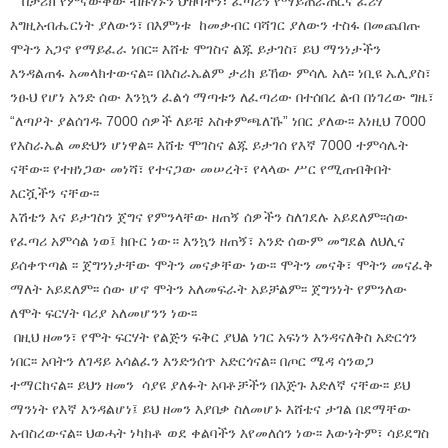
በታሪክ የምናውቀው ብዙሃኑን ህዝባችን፣ ፈጣሪን የማይጠራጠርና ፈሪሃ
እግዚአብሔርነት ያለውን፣ በእምነቱ ከመቃብር ባሻገር ያለውን ተስፋ በመጨበጡ
ሞትን አጋኖ የማይፈራ ነበር፡፡ እሸቴ ሞገስና ልጁ ይታገስ፣ ይህ ማንነታችን
እንዳልጠፋ አመላክተውናል፡፡ በእስራኤልም ታሪክ ይኸው ምሳሌ አለ፡፡ ነቢዩ ኤሊያስ፣
ንፁህ የሆነ አንድ ሰው እንኳን ፈልጎ ማጣቱን ለፈጣሪው በተሰበረ ልብ በነገረው ግዜ፣
“ለጣዖት ያልሰገዱ 7000 ሰዎች ለይቼ አስቀምጫለኹ” ነበር ያለው፡፡ እነዚህ 7000
የእስራኤል መድህን ሆነዋል፡፡ እሸቴ ሞገስና ልጁ ይታገሰ የእኛ 7000 ተምሳሌት
ናቸው፡፡ የተዘነጋው መነሻ፣ የተናጋው መሠረት፣ የላላው ሥር የሚጠብቅበት
እርሿችን ናቸው፡፡
እሽቴን እና ይታገስን ጀግና የምንላቸው ዘጠኝ ሰዎችን ስለገደሉ አይደለም፡፡ሰው
የፈጣሪ አምሳል ነወ፤ ክቡር ነው። እንኳን ዘጠኝ፣ አንድ ሰውም መግደል ለህሊና
ይሰቀጥጣል ፡፡ ጀግንነታቸው ሞትን መናቃቸው ነው፡፡ ሞትን መናቅ፣ ሞትን መናፈቅ
ማለት አይደለም፡፡ ሰው ሆኖ ሞትን አለመፍራት አይቻልም፡፡ ጀግንነት የምንለው
ለሞት ፍርሃት ባሪያ አለመሆንን ነው፡፡
በዚህ ዘመን፣ የሞት ፍርሃት የልጅን ፍቅር ያህል ነገር አፍነን እንዳናለቅስ አድርጎን
ነበር፡፡ አባትን ለገዳይ አሳልፈን እንድንሰጥ አድርጎናል፡፡ በጦር ሜዳ ሳንወጋ
ተማርከናል፡፡ ይህን ዘመን ሳያዩ ያለፉት አባቶቻችን በእጅጉ እድለኛ ናቸው፡፡ ይህ
ማንነት የእኛ እንዳልሆነ፤ ይህ ዘመን እያበቃ ስለመሆኑ እሸቴና ታገል በደማቸው
አብስረውናል፡፡ ህወሓት ነካክቶ ወደ ቀልባችን እየመለሰን ነው፡፡ እውነትም፣ ሳይደግስ