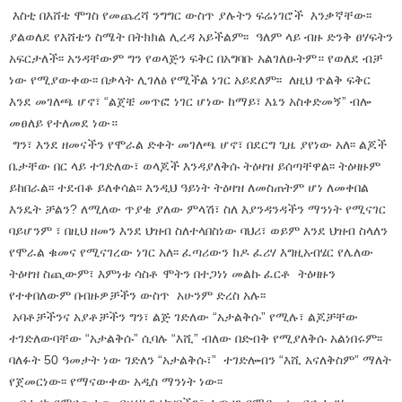
እስቲ በእሸቴ ሞገስ የመጨረሻ ንግግር ውስጥ ያሉትን ፍሬነገሮች እንቃኛቸው፡፡
ያልወለደ የእሸቴን ስሜት በትክክል ሊረዳ አይችልም፡፡ ዓለም ላይ ብዙ ድንቅ ፀሃፍትን
አፍርታለች፡፡ አንዳቸውም ግን የወላጅን ፍቅር በአግባቡ አልገለፁትም። የወለደ ብቻ
ነው የሚያውቀው፡፡ በቃላት ሊገለፅ የሚችል ነገር አይደለም፡፡ ለዚህ ጥልቅ ፍቅር
እንደ መገለጫ ሆኖ፣ “ልጀቼ መጥፎ ነገር ሆነው ከማይ፣ እኔን አስቀድመኝ” ብሎ
መፀለይ የተለመደ ነው።
ግን፣ እንደ ዘመናችን የሞራል ድቀት መገለጫ ሆኖ፣ በደርግ ጊዜ ያየነው አለ፡፡ ልጆች
ቤታቸው በር ላይ ተገድለው፣ ወላጆች እንዳያለቅሱ ትዕዛዝ ይሰጣቸዋል፡፡ ትዕዛዙም
ይከበራል፡፡ ተደብቆ ይለቀሳል፡፡ እንዲህ ዓይነት ትዕዛዝ ለመስጠትም ሆነ ለመቀበል
እንዴት ቻልን? ለሚለው ጥያቄ ያለው ምላሽ፣ ስለ እያንዳንዳችን ማንነት የሚናገር
ባይሆንም ፣ በዚህ ዘመን እንደ ህዝብ ስለተላበስነው ባህሪ፣ ወይም እንደ ህዝብ ስላለን
የሞራል ቁመና የሚናገረው ነገር አለ፡፡ ፈጣሪውን ክዶ ፈሪሃ እግዚአብሄር የሌለው
ትዕዛዝ ስጪውም፣ እምነቱ ሳስቶ ሞትን በተጋነነ መልኩ ፈርቶ ትዕዛዙን
የተቀበለውም በብዙዎቻችን ውስጥ አሁንም ድረስ አሉ፡፡
አባቶቻችንና አያቶቻችን ግን፣ ልጅ ገድለው “አታልቅሱ” የሚሉ፣ ልጆቻቸው
ተገድለውባቸው “አታልቅሱ” ሲባሉ “እሺ” ብለው በድብቅ የሚያለቅሱ አልነበሩም፡፡
ባለፉት 50 ዓመታት ነው ገድለን “አታልቅሱ፣” ተገድሎብን “እሺ አናለቅስም” ማለት
የጀመርነው፡፡ የማናውቀው አዲስ ማንነት ነው፡፡