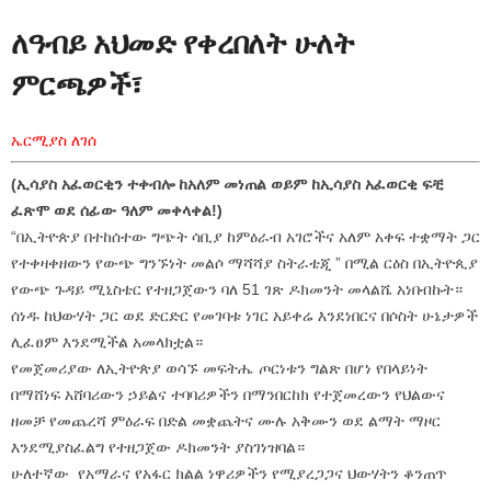
ለዓብይ አህመድ የቀረበለት ሁለት
ምርጫዎች፣
ኤርሚያስ ለገሰ
(ኢሳያስ አፈወርቂን ተቀብሎ ከአለም መነጠል ወይም ከኢሳያስ አፈወርቂ ፍቺ
ፈጽሞ ወደ ሰፊው ዓለም መቀላቀል!)
“በኢትዮጵያ በተከሰተው ግጭት ሳቢያ ከምዕራብ አገሮችና አለም አቀፍ ተቋማት ጋር
የተቀዛቀዘውን የውጭ ግንኙነት መልሶ ማሻሻያ ስትራቴጂ ” በሚል ርዕስ በኢትዮጲያ
የውጭ ጉዳይ ሚኒስቴር የተዘጋጀውን ባለ 51 ገጽ ዶክመንት መላልሼ አነበብኩት።
ሰነዱ ከህውሃት ጋር ወደ ድርድር የመገባቱ ነገር አይቀሬ እንደነበርና በሶስት ሁኔታዎች
ሊፈፀም እንደሚችል አመላክቷል።
የመጀመሪያው ለኢትዮጵያ ወሳኙ መፍትሔ ጦርነቱን ግልጽ በሆነ የበላይነት
በማሸነፍ አሸባሪውን ኃይልና ተባባሪዎችን በማንበርከክ የተጀመረውን የህልውና
ዘመቻ የመጨረሻ ምዕራፍ በድል መቋጨትና ሙሉ አቅሙን ወደ ልማት ማዞር
እንደሚያስፈልግ የተዘጋጀው ዶክመንት ያስገነዝባል።
ሁለተኛው የአማራና የአፋር ክልል ነዋሪዎችን የሚያረጋጋና ህውሃትን ቆንጠጥ