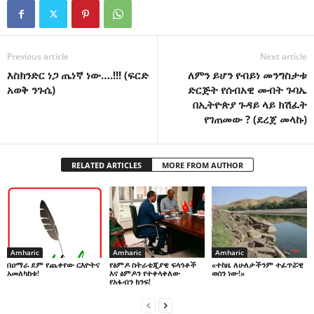
Previous article
Next article
እስክንድር ነጋ ጤነኛ ነው….!!! (ፍርድ
ለምን ይሆን የብይነ መንግስታቱ
አወቅ ንጉሴ)
ድርጅት የሰብአዊ መብት ጉባኤ
በኢትዮጵያ ጉዳይ ላይ ክሽፈት
የገጠመው ? (ደረጀ መላኩ)
RELATED ARTICLES
MORE FROM AUTHOR
Amharic
Amharic
Amharic
በዐማራ ደም የጨቀየው ርእዮትና
የፅምዶ ስትራቴጂያዊ ፍላጎቶች
«ተከዜ ለሁለታችንም ተፈጥሯዊ
አመለካከቱ!
እና ፅምዶን የተቀላቀለው
ወሰን ነው!»
የአፋብን ክንፍ!