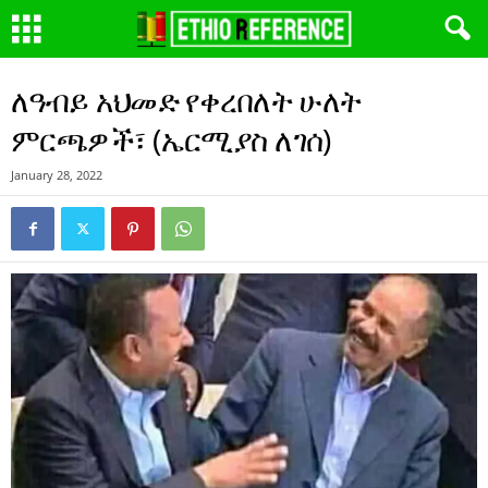
ለዓብይ አህመድ የቀረበለት ሁለት
ምርጫዎች፣ (ኤርሚያስ ለገሰ)
January 28, 2022