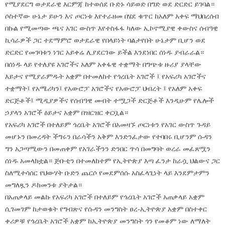
የሚያደርግ ወታደራዊ እርምጃ ከተወሰደ ቡድኑ ሳይወድ በግድ ወደ ድርድር ይገባል።
ሶስተኛው ሁኔታ ይሁን እና ጦርነቱ እየተራዘመ በሄደ ቁጥር ከአለም አቀፍ ማህበረሰብ
በኩል የሚመጣው ጫና አገር ውስጥ እየተስፋፋ ካለው ኢኮኖሚያዊ ቀውስና ሰብዓዊ
ኪሳራዎች ጋር ተደማምሮ ወታደራዊ የበላይነት ባልታየበት ሁኔታም ቢሆን ወደ
ድርድር የመገባቱን ነገር አይቀሬ ሊያደርገው ይችል እንደነበር ሰነዱ ያብራራል።
በሰነዱ ላይ የተለያዩ አገሮችና አለም አቀፋዊ ተቋማት በግጭቱ ዙሪያ ያላቸው
እይታና የሚያራምዱት አቋም በተመለከተ የጎረቤት አገሮች ፤ የአፍሪካ አገሮችና
ተቋማት፤ የአሜሪካን፤ የአውሮፓ አገሮችና የአውሮፓ ህብረት ፤ የአለም አቀፍ
ድርጅቶች፤ ሚዲያዎችና የሰብዓዊ መብት ተሟጋች ድርጅቶች እንዲሁም የሌሎች
ኃያላን አገሮች ዕይታና አቋም በዝርዝር ቀርቧል።
የአፍሪካ አገሮች በተለይም ጎረቤት አገሮች በአመዛኙ ጦርነቱን የአገር ውስጥ ጉዳይ
መሆኑን በመረዳት ችግሩን በራሳችን አቅም እንድንፈታው የተባበሩ ቢሆንም ሱዳን
ግን አጋጣሚውን በመጠቀም የአገራችንን ድንበር ጥሳ በመግባት ወረራ መፈጸሟን
ሰነዱ አመላክቷል። ጅቡቲን በተመለከተም የኢትዮጵያ እጣ ፈንታ ከራሷ ህልውና ጋር
ስለሚተሳሰር የህውሃት ቡድን ጨርሶ የመደምሰሱ አስፈላጊነት ላይ እንደምታምን
መግለጿን ዶክመንቱ ያትታል።
በአጠቃላይ መልኩ የአፍሪካ አገሮች በተለይም የጎረቤት አገሮች አጠቃላይ አቋም
ሲገመገም ከታወቁት የግብጽና የሱዳን መንግስት ፀረ-ኢትዮጵያ አቋም በስተቀር
ቀሪዎቹ የጎረቤት አገሮች አቋም ከኢትዮጵያ መንግስት ጎን የመቆም ነው ለማለት