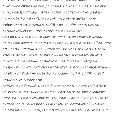
ከዚህ በተጨማሪም አሜሪካና አውሮፓ አገሮች የቀይ ባህር አካባቢን ፓለቲካ
ለመቆጣጠርና የቻይናን እና የሩሲያን እንቅስቃሴ ለመገደብ ኢትዮጵያ በቀይ ባህር
አካባቢ ካላት ጂኦ-ፓለቲካል ጠቀሜታ እንዳላት እንደሚገነዘቡ ሰነዱ ያትታል።
ጦርነቱ ኢትዮጵያ ይህንን ሚናዋን እንድትወጣ እንቅፋት ስለሚፈጥርባት
የተከሰተውን ቀውስ ከወታደራዊ እርምጃ ይልቅ በሰላማዊ መንገድ በድርድር
እንዲፈታ አሜሪካ የፀና ፍላጎት እንዳላት ዶክመንቱ ይገልጻል።
በሌላ በኩል አሜሪካ ወታደራዊ እርምጃው የሚቀጥል ከሆነ የህውሃት አመራር
ስለሚደመሰስ ወይም ለሕግ ስለሚቀርብ የድርጅቱ ሕልውና ሊያከትም ይችላል የሚል
ስጋት እንዳላት የሚገልፅ ሲሆን የአሜሪካ የድርድር ፍላጎት ከሚመነጭበት አንዱ
ምክንያት ህውሃትን ለማዳን እንደሆነ ሰነዱ አጽንኦት ይሰጣል። አሜሪካ ለምን
የህውሃት ህልውና እንዲጠፋ እንዳልፈለገች ሁለት ምክንያቶች አቅርቧል።
የመጀመሪያው ህውሃት የአሜሪካንን ፍላጎት ለማሳካት ተባባሪ እንደነበረች ይገልጻል።
ሁለተኛው ደግሞ ህውሃት የኢትዮጵያ እና የኤርትራ ግንኙነትን ለማሻከር ዋነኛ
መሳሪያ ሆና ታገለግላለች ይላል።
የአሜሪካ መንግስት የኤርትራ መንግስት ያመጣው የፓሊሲ ለውጥ የለም በማለት
የኢትዮጵያ መንግስት በኤርትራ መንግስት ፓሊሲ ለውጥ ላይ ተጽዕኖ አላደረገም
የሚል ቅሬታ ያነሳሉ። አሜሪካውያን የኤርትራው ፕሬዝዳንት ኢሳያስ አፈወርቂን
አምርረው ስለሚጠሉ እና ከስልጣናቸውም እንዲነሱ ሰለሚፈልጉ አብይ አህመድ
ከኢሳያስ አፈወርቂ ጋር ወዳጅነታቸውን ማጠናከራቸውን የኤርትራ ሰራዊት በሕግ