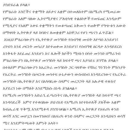
ያስደፍራል ይላል።
የምዕራቡ አገሮችና ተቋማት ዕይታና አቋም በተመለከተም በአሜሪካ የሚመራው
የምዕራቡ አለም ባለው ኢኮኖሚያዊና ፖለቲካዊ ተልዕኮዎች የመፍጠር እንዲሁም
የሚዲያና የአለም አቀፍ ተቋማትን የመቆጣጠር አቅሙን ተጠቅሞ የግጭቱን አውድ
በማዛባት ኢትዮጵያ ላይ ከባድና ለመቋቋም አስቸጋሪ የሆነ ጫናን ፈጥሯል።
እነዚህ ምዕራባውያን የኢትዮጵያ መንግስት የሰብዓዊ መብት እየጣሰ እንደሆነ፤
ረሃብን እንደ ጦርነት መሳሪያ እየተጠቀመ እንደሆነ፤ የሰብዓዊ ዕርዳታ እንዳይደርስ
እንቅፋት እየፈጠረ እንደሆነ እና ሌሎች ክሶችን ሚዛኑን በሳተ መንገድ በማራገብ
ምዕራባውያን በኢትዮጵያ መንግስት ላይ ከፍተኛ ጫና እያሳደሩ ይገኛሉ ይላል።
በተለይም ምዕራባውያን ከኤርትራ መንግስት ጋር ባላቸው የሻከረ ግንኙነት ምክንያት
የኤርትራ መንግስት በጦርነቱ መሳተፍ ሁኔታውን ውስብስብ እንዳደረገውና የኤርትራ
መንግስት በኢትዮጵያ እና በአካባቢው ሰላምና መረጋጋት ላይ አሉታዊ ተጽእኖ
እያደረገ ነው በማለት እንደሚከሱ ሰነዱ ይገልጻል።
የአሜሪካ መንግስትን አድራጊ ፈጣሪነትና በኢትዮጵያ መንግስት ላይ ከፍተኛ ጫና
እንዳሳደረች አምኖ የተቀበለው ይህ ሰነድ የአሜሪካ እየተከተለች ያለችው አቋም
ከብሔራዊ ጥቅሟ እንደሚቀዳ ያስገነዝባል። አሜሪካ ኢትዮጵያ የአፍሪካ ቀንድ
ወሳኝ አገር መሆኗን በመገንዘብ፤ በአፍሪካ ቀንድ ሰላምና መረጋጋት እንዲሰፍን ወሳኝ
ሚና እንደምትጫወት እምነት አላት።