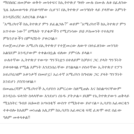
ማስከበር ዘመቻው ወቅት መሳተፍና ከኢትዮጵያ ግዛት ሙሉ በሙሉ ለቆ በፈለገው
ጊዜ አለመወጣቱ ያስቆጣቸው ሲሆን፤ በኢትዮጵያ መንግስት ላይ ያላቸው እምነት
እንዲሸረሸር አድርጓል ይላል።
“አሜሪካኖች ከኢትዮጵያ ምን ይፈልጋሉ?” ወይም “አሜሪካኖች ከኢትዮጵያ ምን
አጥተው ነው?” በማለት ጥያቄዎችን የሚያነሳው ይህ ዶክመንት የተለያዩ
ምክንያቶችን በምላሽነት ያቀርባል።
የመጀመሪያው አሜሪካ በኢትዮጵያ የተጀመረው ለውጥ በተፈለገው መንገድ
አልሄደም እንዲያውም ተቀልብሷል ብለው ያምናሉ ይላል።
ሁለተኛው ኢትዮጵያ የውጭ ግንኙነቷን በተለይም ከቻይና ጋር ያላት ግንኙነት
ይቀዛቀዛል የሚል እምነት እንደነበራቸው ይገልጻል። ሶስተኛው ኢትዮጵያ የፓን
አፍሪካኒዝም አቀንቃኝ በመሆኗ፤ አራተኛ አሜሪካን ከግብጽ ጋር ያላት ግንኙነት
እንደሆነ ያስገነዝባል።
በመጨረሻም አሜሪካኖች ኢሳያስን አምርረው ስለሚጠሉ እና ከስልጣናቸውም
እንዲነሱ ፍላጎት ስላላቸው እንደሆነ ሰነዱ ያትታል። ይህም የኢትዮጵያውን ጠቅላይ
ሚኒስትር ዓብይ አህመድ አጣብቂኝ ውስጥ የሚከተው ይሆናል። ኢሳያስ አፈወርቂን
ተቀብሎ ከአለም መነጠል አሊያም ከኢሳያስ አፈወርቂ ፍቺ ፈጽሞ ወደ ሰፊው
ዓለም መቀላቀል!!