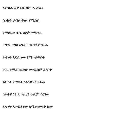
አምሀራ ፋኖ ነው በየሁሉ ስፍራ
ሲነኩት ታግሶ ችሎ የሚሰራ
የማይርድ ባገሩ ጠላት የሚገራ
ትንሽ ያገሳ እንደሁ ሽብር የሚዘራ
ፋኖነት እድል ነው የሚወለዱበት
ሀገር የሚያስወድድ መንፈስም ያለበት
ልነጠል የማይል ለአንድነት የቆመ
ከፋፋይ ነፃ አውጪን ሁሌም የረገመ
ፋኖነት እንዲህ ነው ለማታውቁት ስሙ