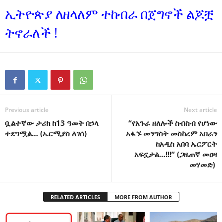
ኢትዮጵያ ለዘላለም ተከብራ በጀግኖች ልጆቿ
ትኖራ
ለች !
Previous article
Next article
ቧልተኛው ታሪክ ከ13 ዓመት በኃላ
“የአጉራ ዘለሎች ስብስብ የሆነው
ተደግሟል… (ኤርሚያስ ለገሰ)
አፋኙ መንግስት መስከረም አበራን
ከአዲስ አበባ ኤርፖርት
አፍኗታል…!!!” (ጋዜጠኛ መዐዛ
መሃመድ)
RELATED ARTICLES
MORE FROM AUTHOR