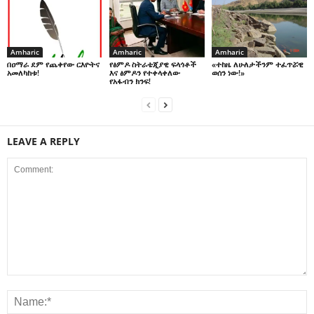
Amharic
Amharic
Amharic
በዐማራ ደም የጨቀየው ርእዮትና
የፅምዶ ስትራቴጂያዊ ፍላጎቶች
«ተከዜ ለሁለታችንም ተፈጥሯዊ
አመለካከቱ!
እና ፅምዶን የተቀላቀለው
ወሰን ነው!»
የአፋብን ክንፍ!
LEAVE A REPLY