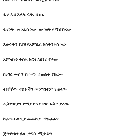
ፋኖ ሌባ እያሉ ጎዳና ቢዞሩ
ፋኖነት መንፈስ ነው ውግዘት የማይሽረው
እውነትን የያዘ የአምሀራ እስትንፋስ ነው
አምላኩን ተስፋ አርጎ ለሀገሩ የቆመ
በሀገር ውስጥ በውጭ ተጠልቶ የከረመ
ብቸኛው ተስፋችን መንግስትም የጠላው
ኢትዮጵያን የሚያድን የሀገር ፍቅር ያለው
ከፈጣሪ ወዲያ መመኪያ ማይፈልግ
ጀግንነቱን ይዞ ታግሶ ሚታደግ