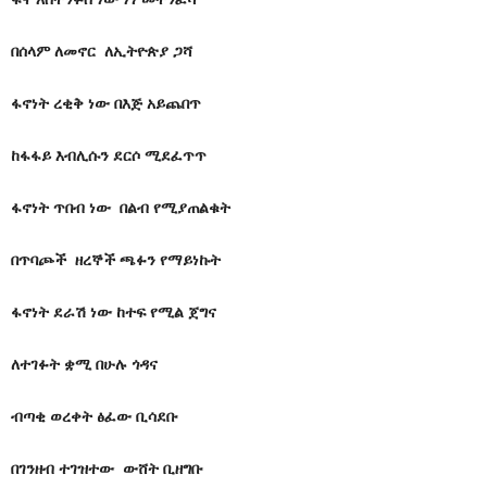
በሰላም ለመኖር ለኢትዮጵያ ጋሻ
ፋኖነት ረቂቅ ነው በእጅ አይጨበጥ
ከፋፋይ እብሊሱን ደርሶ ሚደፈጥጥ
ፋኖነት ጥበብ ነው በልብ የሚያጠልቁት
በጥባጮች ዘረኞች ጫፉን የማይነኩት
ፋኖነት ደራሽ ነው ከተፍ የሚል ጀግና
ለተገፉት ቋሚ በሁሉ ጎዳና
ብጣቂ ወረቀት ፅፈው ቢሳደቡ
በገንዘብ ተገዝተው ውሸት ቢዘግቡ