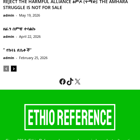
REJECT THE HARMFUL ALLIANCE ፅምዶ (ጥማድ): THE AMHARA
STRUGGLE IS NOT FOR SALE
admin
-
May 19, 2026
ዘፈን ሰምቼ ተሳልኩ
admin
-
April 22, 2026
” የኩነኔ ደሴቶች’’
admin
-
February 25, 2026
Facebook
TikTok
X