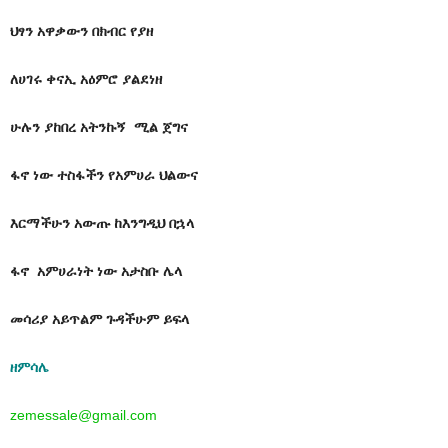
ህፃን አዋቃውን በክብር የያዘ
ለሀገሩ ቀናኢ አዕምሮ ያልደነዘ
ሁሉን ያከበረ አትንኩኝ ሚል ጀግና
ፋኖ ነው ተስፋችን የአምሀራ ህልውና
እርማችሁን አውጡ ከእንግዲህ በኋላ
ፋኖ አምሀራነት ነው አታስቡ ሌላ
መሳሪያ አይጥልም ጉዳችሁም ይፍላ
ዘምሳሌ
zemessale@gmail.com