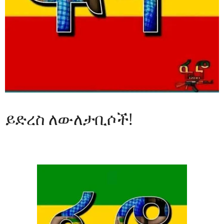
ይድረስ ለውለታቢሶች!