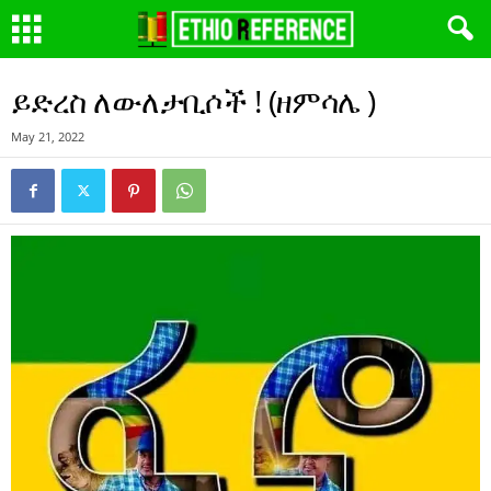
ይድረስ ለውለታቢሶች ! (ዘምሳሌ )
May 21, 2022