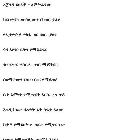
አጀንዳ ይዛአችሁ ለምትራገሙ
ክርስቲያን ሙስሊሙን በክብር ያቆየ
የኢትዮጵያ ተስፋ ዘር በዘር ያለየ
ጎዳ እየገባ ሴትን የማይደፍር
ቁጥርጥር ተሰርቶ ሀገር ማያሸብር
ሰላማዊውን ህዝብ በዘር የማይጠላ
ቤት እምነት የሚጠብቅ እርሱ ሆኖ ጥላ
እንዲህ ነው ፋኖነት ሩቅ ከፍታ አለው
ከታች የማይዘቅጥ ጠርቶ የሚኖር ነው
ስሙን ለማጠልሸት ወንጀል እየሰሩ