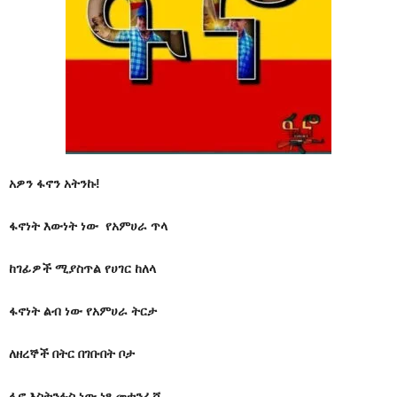
አዎን ፋኖን አትንኩ!
ፋኖነት እውነት ነው የአምሀራ ጥላ
ከገፊዎች ሚያስጥል የሀገር ከለላ
ፋኖነት ልብ ነው የአምሀራ ትርታ
ለዘረኞች በትር በገቡበት ቦታ
ፋኖ እስትንፉስ ነው ነፃ መተንፈሻ