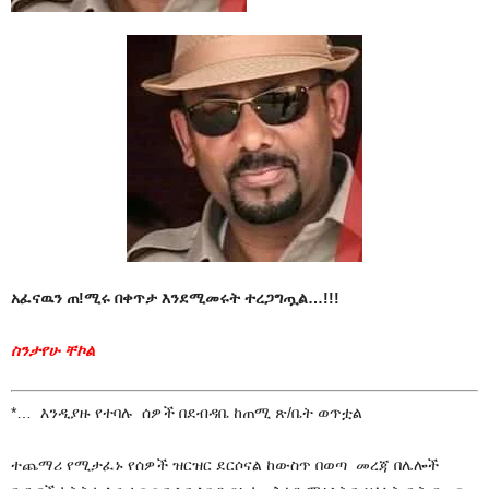
አፈናዉን ጠ!ሚሩ በቀጥታ እንደሚመሩት ተረጋግጧል…!!!
ስንታየሁ ቸኮል
*… እንዲያዙ የተባሉ ሰዎች በደብዳቤ ከጠሚ ጽ/ቤት ወጥቷል
ተጨማሪ የሚታፈኑ የሰዎች ዝርዝር ደርሶናል ከውስጥ በወጣ መረጃ በሌሎች