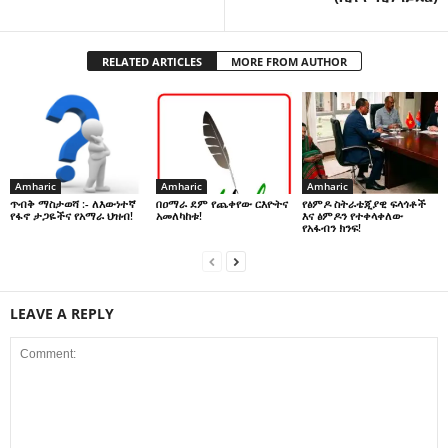
RELATED ARTICLES
MORE FROM AUTHOR
Amharic
Amharic
Amharic
በዐማራ ደም የጨቀየው ርእዮትና
የፅምዶ ስትራቴጂያዊ ፍላጎቶች
ጥብቅ ማስታወሻ :- ለእውነተኛ
አመለካከቱ!
እና ፅምዶን የተቀላቀለው
የፋኖ ታጋዬችና የአማራ ህዝብ!
የአፋብን ክንፍ!
LEAVE A REPLY