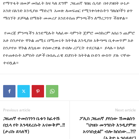
የማጥፋት ዘመቻ መክፈት ከፍ ካለ ደግሞ ጋዜጠኛ ጎበዜ ሲሳይ በተያዘበት ሁኔታ
አንድ በአንድ እንዲያዙ ማድረግ አመጽ ለመፍጠር የሚንቀሳቀሱትን ግለሰቦችን ፀጥ
ማሰኘት ይቻላል በማለት መመሪያ እንደተሰጠ ምንጫችን ለማረጋገጥ ችለዋል።
የመረጃ ምንጫችን እንደሚሉት ካለፈው ሳምንት ጀምሮ መስከረም አበራን ጨምሮ
አቶ ስንታየሁ ቸኮል ጠሚሩ በሚመሩት ክትትል እንዲያዙ አቅጣጫ ቢቀመጥም አቶ
ስንታየሁ ቸኮል ለጊዜው ተሰውረዋል ተብሎ ሪፖርት ተደርጓል። ይላሉ። ከላይ
የተጠቀሱት አምስት ሰዎች በብሔራዊ ደህንነት ክትትል ቡድን ውስጥ ያሉ ናቸው
ተብሏል።
Previous article
Next article
ጋዜጠኛ ተመስገንን ቤቱን ከፈተሹ
ፖሊስ ጋዜጠኛ ያየሰው ሽመልስን
በኋላ የት እንዳደረሱት አናውቅም..!!
“ህዝቡ መንግስት እንዲያምጽ
(ታሪኩ ደሳለኝ)
አናሳስቷል!” ብሎ ከሰሰው…?!?
(ኢትዮ ኢንሳይደር)