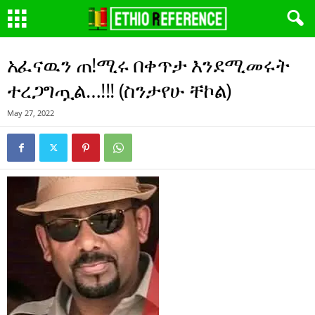
አፈናዉን ጠ!ሚሩ በቀጥታ እንደሚመሩት
ተረጋግጧል…!!! (ስንታየሁ ቸኮል)
May 27, 2022