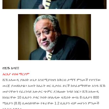
የሼኹ እጣ!!!
አርአያ ተስፋማርያም
ሼኽ አላሙዲ ያሉበት ሁኔታ እንደሚያሳዝን ከቅርብ ታማኝ ምንጮች የተገኘው
መረጃ ያመለክታል። አመት ከአራት ወር ሲታሰሩ ቶርች ከተፈፀማባቸው አንዱ ሼኹ
መሆናቸውን የፈረንሳይ አውታር ጭምር ያጋለጠው ጉዳይ ነበር። ሼኽ አላሙዲ
ከነበራቸው 10 ቢሊዮን ዶላር ሃብት በሳኡዲው ፋሺስት ውሳኔ 8 ቢሊዮን 800
ሚሊዮን (8.8) ሲወሰድባቸው የቀራቸው 1.2 ቢሊዮን ብቻ መሆኑን ምንጮች
አስታውቀዋል።