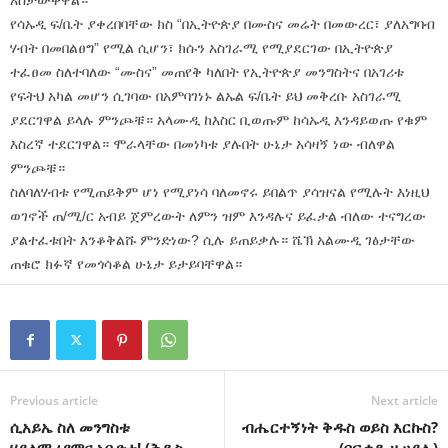
የሳኡዲ ፍ/ቤት ያቀረበባቸው ክስ “በኢትዮጵያ በሙስና መሬት በመውረር፣ ያለአግባብ
ሃብት በመበልፀግ” የሚል ሲሆን፣ ክሱን አስገራሚ የሚያደርገው በኢትዮጵያ
ተፈፀመ ስለተባለው “ሙስና” መጠየቅ ካለበት የኢትዮጵያ መንግስትና በአገሪቱ
የፍትህ አካል መሆን ሲገባው በአምባገነኑ ልኡል ፍ/ቤት ይህ መቅረቡ አስገራሚ
ያደርገዋል ይላሉ ምንጮቹ። አላሙዲ ከእስር ቢወጡም ከሳኡዲ እንዳይወጡ የቁም
እስረኛ ተደርገዋል። ሞራላቸው በመነካቱ ያሉበት ሁኔታ አሳዛኝ ነው ብለዋል
ምንጮቹ።
ስለባለሃብቱ የሚጠይቅም ሆነ የሚያነሳ ባለመኖሩ ይበልጥ ያሳዝናል የሚሉት እነዚህ
ወገኖች ጠ/ሚ/ር አብይ ጀምረውት ለምን ዝም እንዳሉና ይፈታል ብለው ተናግረው
ያልተፈቱበት እንቆቅልሹ ምንድነው? ሲሉ ይጠይቃሉ። ሼኽ አልሙዲ ገፅታቸው
ጠቁሮ ክፉኛ የመጎሳቆል ሁኔታ ይታይባቸዋል።
Previous article
Next article
ሲአይኤ ስለ መንግስቱ
ብሔርተኝነት ቅዱስ ወይስ እርኩስ?
ሃይለማሪያምና አቢዮቱ! (ቅዱስ
(በፍቃዱ ዘ ሀይሉ)