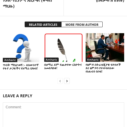
ማህሉ)
RELATED ARTICLES
MORE FROM AUTHOR
Amharic
Amharic
Amharic
በዐማራ ደም የጨቀየው ርእዮትና
የፅምዶ ስትራቴጂያዊ ፍላጎቶች
ጥብቅ ማስታወሻ :- ለእውነተኛ
አመለካከቱ!
እና ፅምዶን የተቀላቀለው
የፋኖ ታጋዬችና የአማራ ህዝብ!
የአፋብን ክንፍ!
LEAVE A REPLY