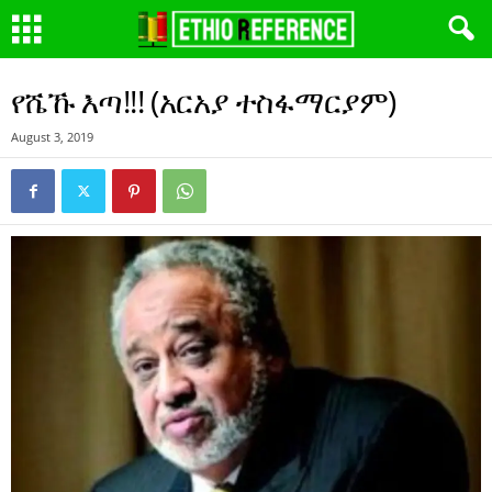
የሼኹ እጣ!!! (አርአያ ተስፋማርያም)
August 3, 2019