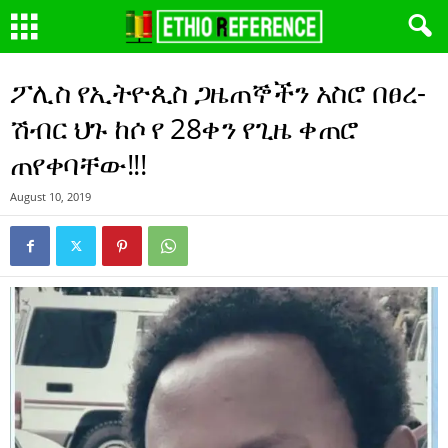
ፖሊስ የኢትዮጲስ ጋዜጠኞችን አስሮ በፀረ-
ሽብር ህጉ ከሶ የ 28ቀን የጊዜ ቀጠሮ
ጠየቀባቸው!!!
August 10, 2019