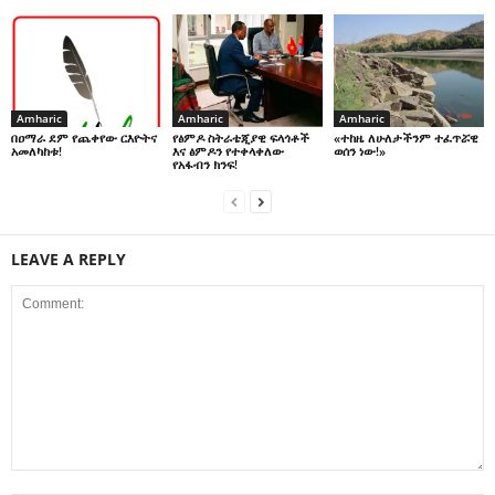
Amharic
Amharic
Amharic
በዐማራ ደም የጨቀየው ርእዮትና
የፅምዶ ስትራቴጂያዊ ፍላጎቶች
«ተከዜ ለሁለታችንም ተፈጥሯዊ
አመለካከቱ!
እና ፅምዶን የተቀላቀለው
ወሰን ነው!»
የአፋብን ክንፍ!
LEAVE A REPLY