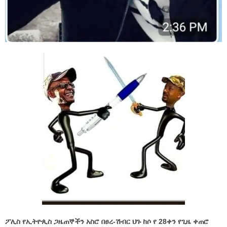
ፖሊስ የኢትዮጲስ
ጋዜጠኞችን አስሮ በፀረ-ሽብር ህጉ ከሶ የ 28ቀን የጊዜ ቀጠሮ