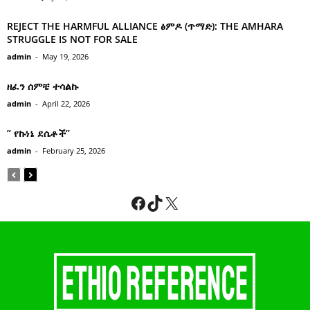
REJECT THE HARMFUL ALLIANCE ፅምዶ (ጥማድ): THE AMHARA
STRUGGLE IS NOT FOR SALE
admin
-
May 19, 2026
ዘፈን ሰምቼ ተሳልኩ
admin
-
April 22, 2026
” የኩነኔ ደሴቶች’’
admin
-
February 25, 2026
Facebook
TikTok
X