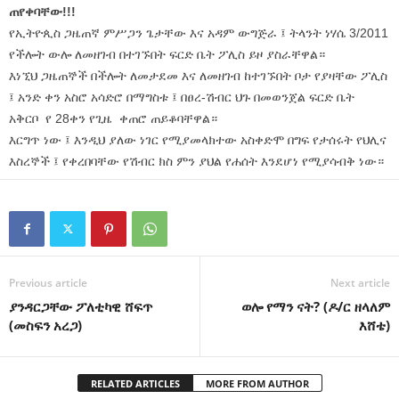
ጠየቀባቸው!!!
የኢትዮጲስ ጋዜጠኛ ምሥጋን ጌታቸው እና አዳም ውግጅራ ፤ ትላንት ነሃሴ 3/2011
የችሎት ውሎ ለመዘገብ በተገኙበት ፍርድ ቤት ፖሊስ ይዞ ያስራቸዋል።
እነኚህ ጋዜጠኞች በችሎት ለመታደመ እና ለመዘገብ ከተገኙበት ቦታ የያዛቸው ፖሊስ
፤ አንድ ቀን አስሮ አሳድሮ በማግስቱ ፤ በፀረ-ሽብር ህጉ በመወንጀል ፍርድ ቤት
አቅርቦ የ 28ቀን የጊዜ ቀጠሮ ጠይቆባቸዋል።
እርግጥ ነው ፤ እንዲህ ያለው ነገር የሚያመላክተው አስቀድሞ በግፍ የታሰሩት የህሊና
እስረኞች ፤ የቀረበባቸው የሽብር ክስ ምን ያህል የሐሰት እንደሆነ የሚያሳብቅ ነው።
Previous article
Next article
ያንዳርጋቸው ፖለቲካዊ ሸፍጥ
ወሎ የማን ናት? (ዶ/ር ዘላለም
(መስፍን አረጋ)
እሸቴ)
RELATED ARTICLES
MORE FROM AUTHOR