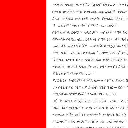
የሸዋው ንጉሠ ነገሥት “ምኒልክን” አንደጠላት እና 
በሚል ቁጭት የተነሱት የዘመኑ መሳፍንቶች ከንጉሥ 
ሕዝቡ ተላልፎ መለስተኛ ጦርነት በትግራይ አካባቢ 
ሸ” ወይንም “ዘመነ ሸዌ” በማለት ይጠሩታል።
በትግሬ ብሔረተኞች ጸሓፊዎች መሰረት፤ ‘የሸዋ እና 
ሳይወሰኑ የትግሬ ብሔረተኛነት በሸዋ ነገሥታት እና 
መሰረታዊ ቅራኔዎቻችን መነሻዎች ከሚሏቸው ነጥቦ
የማነ ገብረመስቀል፤ የተባለው “ቀዳማይ ወያነ” የሚ
“የትግሬ ሕዝብ ብረት አንስቶ ለመታገል የተገደደበ
የተወሰነ ሳይሆን፤ ለዘመናት መፍትሄ ሳያገኙ በሕዝቡ 
ምክንያቶችም ጭምር ነው።”
ዶ/ር ክንፈ አብርሃም የተባለ ሌላው የትግሬ ምሁር
ሆነ በተዘዋዋሪ የትግራይ ሕዝብ በሸዋ ገዢ መደቦች 
የሚላቸው ምክንያቶች እንዲህ ይዘረዝራል።
(ሀ) በሥልጣን ሽሚያ ምክንያት የተፈጠረው ፖላቲ
“ከአክሱም መንግሥት መዳከም ወዲህ፤ እና አንዲሁም
የመጣው የሸዋ መንበረ መንግሥት ሥልጣን ከያዘ ጀም
ሥልጣናችን እና ታሪካችን በሸዋ ገዢ መደቦች ተነጥቀናል።