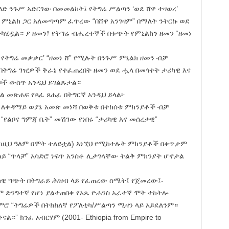
ባዕድ ንጉሥ አድርገው በመመልከት፤ የትግሬ ሥልጣን ‘ወደ ሸዋ ተዛወረ’
ምኒልክ ጋር አለመጣጣም ፈጥረው “በሸዋ አንገዛም” በማለት ንትርኩ ወደ
ተካሂዷል። ያ ዘመን፤ የትግሬ ብሔረተኞች በቁጭት የምኒልክን ዘመን “ዘመነ
የትግሬ መቃቃር’ “ዘመነ ሸ” የሚሉት በንጉሥ ምኒልክ ዘመን ብቻ
በትግሬ ገዢዎች ቅራኔ የተፈጠረበት ዘመን ወደ ሗላ በመጎተት ታሪካዊ እና
ች ውስጥ አንዲህ ይገልጹታል።
ል መጽሐፍ የጻፈ ጸሐፊ በትግርኛ አንዲህ ይላል፦
ት ለቀዳማይ ወያኔ አመጽ መነሻ በወቅቱ በተከሰቱ ምክንያቶች ብቻ
“የልቦና ግምጃ ቤት” መሽገው የነበሩ “ታሪካዊ እና መሰረታዊ”
 (ከዚህ ዓለም በሞት ተለይቷል) እነኚህ የሚከተሉት ምክንያቶች በቀጥታም
ላይ “ጥላቻ” አሳድሮ ነፍጥ አንሰቶ ሊታገላቸው ትልቅ ምክንያት ሆኖታል
ካዊ ግጭት በትግራይ ሕዝብ ላይ የፈጠረው ስሜት፤ የጀመረው፤-
 ድንግተኛ የሆነ ያልተጠበቀ የአጼ ዮሐንስ አራተኛ ሞት ተከትሎ
ሮ “ትግሬዎች በትክክለኛ የፖለቲካ/ሥልጣን ሚዛን ላይ አይደለንም።
” ክንፈ አብርሃም (2001- Ethiopia from Empire to