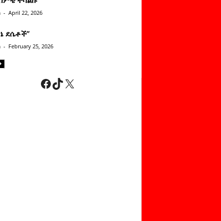
n
-
April 22, 2026
ነኔ ደሴቶች’’
n
-
February 25, 2026
Facebook
TikTok
X