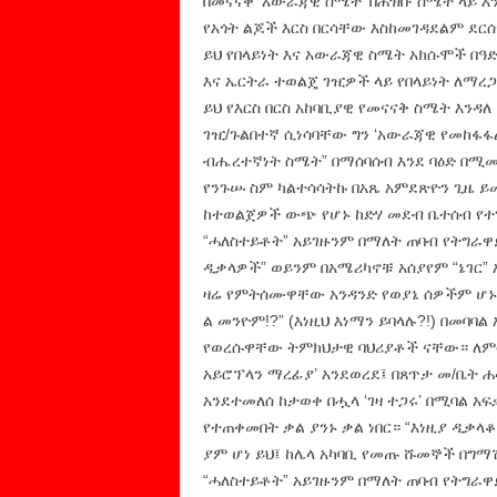
በመናናቅ ‘አውራጃዊ ስሜት’ በሕዝቡ ስሜት ላይ እ
የአጎት ልጆች እርስ በርሳቸው እስከመገዳደልም ደር
ይህ የበላይነት እና አውራጃዊ ስሜት አክሱሞች በዓ
እና ኤርትራ ተወልጄ ገዢዎች ላይ የበላይነት ለማረ
ይህ የእርስ በርስ አከባቢያዊ የመናናቅ ስሜት እንዳ
ገዢ/ጉልበተኛ ሲነሳባቸው ግን ‘አውራጃዊ የመከፋፋ
ብሔረተኛነት ስሜት” በማሰባሰብ እንደ ባዕድ በሚ
የንጉሡ ስም ካልተሳሳትኩ በአጼ አምደጽዮን ጊዜ ይ
ከተወልጀዎች ውጭ የሆኑ ከድሃ መደብ ቤተሰብ የተ
“ሓለስተይቶት” አይገዙንም በማለት ጠባብ የትግራዋ
ዲቃላዎች” ወይንም በአሜሪካኖቹ አሰያየም “ኔገር”
ዛሬ የምትሰሙዋቸው አንዳንድ የወያኔ ሰዎችም ሆኑ
ል መንዮም!?” (እነዚህ እነማን ይባላሉ?!) በመባ
የወረሱዋቸው ትምክህታዊ ባህሪያቶች ናቸው። ለምሳ
አይሮፕላን ማረፊያ’ አንደወረደ፤ በጸጥታ መ/ቤት ሐ
አንደተመለሰ ከታወቀ በሗላ ‘ገዛ ተጋሩ’ በሚባል አ
የተጠቀመበት ቃል ያንኑ ቃል ነበር። “እነዚያ ዲቃላቆ
ያም ሆነ ይህ፤ ከሌላ አካባቢ የመጡ ሹመኞች በግማሽ
“ሓለስተይቶት” አይገዙንም በማለት ጠባብ የትግራዋ