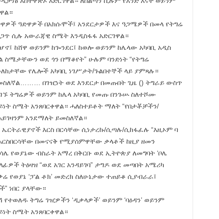
ንዲታነፅ አስተዋጽኦ አድርገዋል። ለስልጣን ሲሉም የአንድ እናት ወይንም
ሰዋል።
ድዋዎች ዓድዋዎች በአክሱሞች፤ አንደርታዎች እና ዓጋሜዎች በመላ የትግሬ
ጋጋጥ ሲሉ አውራጃዊ ስሜት እንዲስፋፋ አድርገዋል።
ለ ሆኖ፤ ከሸዋ ወይንም ከጐንደር፤ ከወሎ ወይንም ከሌላው አካባቢ አዲስ
ል ስሜታቸውን ወደ ጎን በማቆየት” ሁሉም ባንድነት “የትግሬ
መለከታቸው የሌሎች አካባቢ ነገሥታት/ጉልበተኞች ላይ ያምጻሉ።
መስለኛል……… በገዢነት ወደ እንደርታ በመጡበት ጊዜ () ትግራይ ውስጥ
ገኙ ትግሬዎች ወይንም ከሌላ አካባቢ የመጡ በንጉሡ ስለተሾሙ
ይነት ስሜት አንጸባርቀዋል። ሓለስተይቶት ማለት “የበታቾቻችን/
 አይገዛንም አንደማለት ይመስለኛል።
 ኤርትራዊያኖች እርስ በርሳቸው ሲነታረኩ/ሲጣሉ/ሲከፋፈሉ “እዚኦም ባ
ባል አርስበርሳቸው በመናናቅ የሚያሰምዋቸው ቃላቶች ከዚያ ዘመን
ሌ የወያኔው ብስራት አማረ በቅርቡ ወደ ኢትዮጵያ ለመግባት ‘ቦሌ
ላፊዎች ትዕዛዝ “ወደ አገር አንዳይገባ” ታግዶ ወደ መጣበት አሜሪካ
ፍቃሬ የወያኔ ‘ፓል ቶክ’ መድረክ ስለሁኔታው ተጠይቆ ሲያብራራ፤
ች” ነበር ያላቸው።
 የተወለዱ ትግሬ ገዢዎችን ‘ዲቃላዎች’ ወይንም ‘ባዕዳን’ ወይንም
ይነት ስሜት አንጸባርቀዋል።