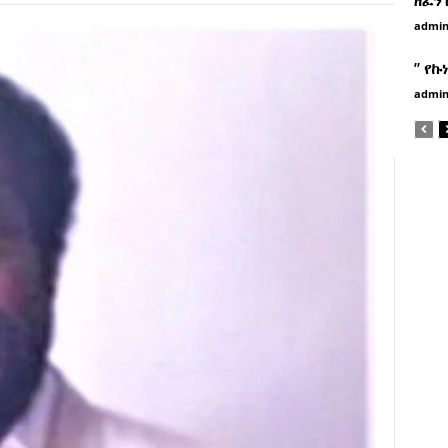
admi
” የኩ
admi