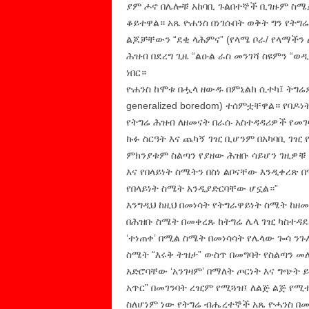
ያም ሖኖ በሌሎቹ አከባቢ ጉልበተኞች ቢገዙም ስሜታ
ቆይተዋል። አጼ ዮሐንስ በነገሱበት ወቅት ግን የትግ
ልጆቻቸውን “ደቂ ላሕምና” (የላሜ ቦራ/ የላማችን
ሕዝብ በደረግ ጊዜ “ልዑል ራስ መንገሻ ስዩምን “ወ
ነበር።
ዮሐንስ ከሞቱ በሗላ ዘውዱ በምኒልክ ሲተካ፤ ትግሬዎች 
generalized boredom) ተሰምቷቸዋል። የባ
የትግሬ ሕዝብ ለዘመናት በራሱ አስተዳዳሪዎች የመገ
ኩፉ ስርዓት እና ጨካኝ ገዢ ቢሆንም በአካባቢ ገዢ 
ምክንያቱም ስልጣን የያዘው ሕዝቡ ሳይሆን ገዚዎቹ 
እና የበላይነት ስሜትን በስነ ልቦናቸው እንዲቀረጽ 
የበላይነት ስሜት አንዲያድርባቸው ሆኗል።”
እንግዲህ ከዚህ በመነሳት የትግራዋይነት ስሜት ከዘመ
በሕዝቡ ስሜት በመቀረጹ ከትግሬ ሌላ ገዢ ካስተዳደ
‘ተነጠቀ’ በሚል ስሜት በመነሳሳት የሌላው ጐሳ ን
ስሜት “እሩቅ ትዝታ” ውስጥ በመግባት የስልጣን መ
አድሮባቸው ‘አንገዛም’ በማለት ጦርነት እና ግጭት 
አጥር” በመገንባት ረዢም የሚጓዝ፤ ለልጅ ልጅ የሚተ
ስለሆነም ነው የትግሬ ብሔረተኞች አጼ ዮሓንስ በመ