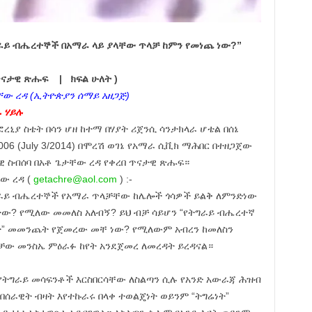
ራይ ብሔረተኞች በአማራ ላይ ያላቸው ጥላቻ ከምን የመነጨ ነው?”
ታዊ ጽሑፍ | ክፍል ሁለት )
ው ረዳ (ኢትዮጵያን ሰማይ አዘጋጅ)
ፋ ሃይሉ
ፎረኒያ ስቴት በሳን ሆዘ ከተማ በሃያት ሪጀንሲ ሳንታክላራ ሆቴል በሰኔ
006 (July 3/2014) በሞረሽ ወገኔ የአማራ ሲቪክ ማሕበር በተዘጋጀው
ዊ ስብሰባ በአቶ ጌታቸው ረዳ የቀረበ ጥናታዊ ጽሑፍ።
ው ረዳ (
getachre@aol.com
) :-
ራይ ብሔረተኞች የአማራ ጥላቻቸው ከሌሎች ጎሳዎች ይልቅ ለምንድነው
ታው? የሚለው መመለስ አለብኝ? ይህ ብቻ ሳይሆን “የትግራይ ብሔረተኛ
” መመንጨት የጀመረው መቸ ነው? የሚለውም አብረን ከመለስን
ቻው መንስኤ ምዕራፉ ከየት አንደጀመረ ለመረዳት ይረዳናል።
ትግራይ መሳፍንቶች እርስበርሳቸው ለስልጣን ሲሉ የአንድ አውራጃ ሕዝብ
 በሰራዊት ብዛት እየተኩራሩ በላቀ ተወልጄነት ወይንም “ትግሬነት”