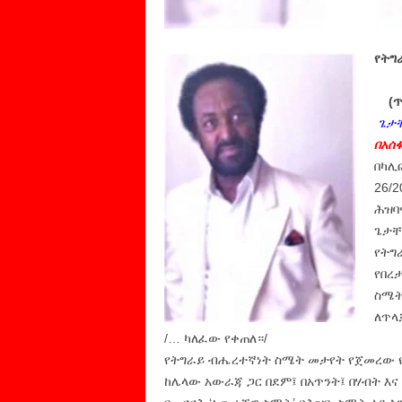
የትግ
(ጥና
ጌታቸ
በአሰ
በካሊ
26/2
ሕዝባ
ጌታቸ
የትግ
የበረ
ስሜት
ለጥላ
/… ካለፈው የቀጠለ።/
የትግራይ ብሔረተኛነት ስሜት መታየት የጀመረው የ
ከሌላው አውራጃ ጋር በደም፤ በአጥንት፤ በሃብት እና