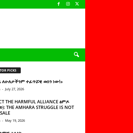
TOR PICKS
ዜ ለሁለታችንም ተፈጥሯዊ ወሰን ነው!»
n
-
July 27, 2026
CT THE HARMFUL ALLIANCE ፅምዶ
): THE AMHARA STRUGGLE IS NOT
SALE
n
-
May 19, 2026
 ሰምቼ ተሳልኩ