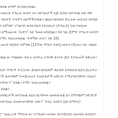
ቀል ድግሞ እንዲህ ይላል፡-
መሰረቱ ትግራይ ውስጥ እና በትግሬዎች እጅ እያለ፤ በተንኮል ወደ ሸዋ
ይ ከፍተኛ ጥላቻን አከማችተዋል። በዚህ ሳይወሰን ቅራኔው ወደኋላ ብንሄድ
አምላክ” ሥልጣን ከያዘ በኋላ የእንደርታ (ትግራይ) ገዢ የነበረው
 በሚጠራው “ቡድን” ላይ ዓመፅ አካሄዷል። ከዛ ጊዜ ጀምሮ ትግራይ ውስጥ
ነ ገብረመስቀል ‘ቀዳማይ ወያነ’ ገጽ 23)
ፈጠሩት ከይኩኖ አምላክ (12ኛው ምእተ እዝጊ) ዘመን የጀመረ ነው ብለው
 በሰፊው የገለጸው ባጭሩ አሳጥሬ ነጥቦቹ ለናንተ ጀሮ እንዲመች ላቅርብ።
ላ፤ ትግርኛ ተናጋሪው ሕዝብ በተለይም ለሁለት ከተከፈለ በኋላ (ኤርትራ
ሬዎች ለመዳከም የመጀመሪያ ተጠያቂዎች አድርጐ የሚያቀርባቸው አነዚያ
 ናቸው።” ይላል። የማነ ገብረመስቀል።
 ይላል፤-
አካባቢዎች በተንኰል እርስ በርሳቸው በመከፋፋል እና በማዳከም በትግርኛ
ቆጣጠር ይጠቀሙባቸው ነበር።” ክንፈ አብርሃ (ዘኒ ከማሁ)፤
 “ብሔራዊ ማንነቱ እና የፖለቲካ መንበሩ እየተሸረሸረ በመሄዱ በተለያየ