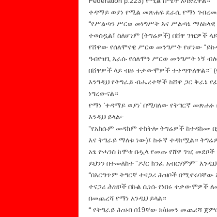
Federation p.223) የሚል ስሜት አሳድረዋል።
ቀዳማይ ወያነ የሚል መጽሐፍ ደራሲ የማነ ገብረመስ
“የሥልጣን ሥርወ መነግሥት እና ሥልጣኔ ማዕከላዊ 
ተወስዷል፤ ስለሆነም (ትግሬዎች) በሸዋ ገዢዎች ላ
የሸዋው የሰለሞናዊ ሥርወ መንግሥት የሆነው “ይኩኖ 
ዓብየዝጊ እራሱ የሰለሞን ሥርወ መንግሥት ነኝ ብሎ
በሸዋዎች ላይ ብዙ ተቃውሞዎች ተቀጣጥለዋል።” (የማ
እንግዲህ የትግራይ ብሔረተኞች ከሸዋ ጋር ቅራኔ የ
ነግረውናል።
የማነ ‘ቀዳማይ ወያነ’ በሚባለው የትግርኛ መጽሐፉ
እንዲህ ይላል፦
“የአክሱም መዳከም ተከትሎ ትግሬዎች ከተዳከሙ በኋ
እና ትግራይ ማለቱ ነው)፤ ኩፉኛ ተዳክሟል። ትግ
አፄ ዮሓንስ ከሞቱ በሗላ የመጡ የሸዋ ገዢ መደቦች
ይህንን በተመለከተ “ዶ/ር ክንፈ አብርሃምም” እንዲህ
“በእርግጥም ትግርኛ ተናጋሪ ሕዝቦች በሚኖሩባቸው 
ተናጋሪ ሕዝቦች በኩል ሲነሱ የነበሩ ተቃውሞዎች ለመ
በመጨረሻ የማነ አንዲህ ይላል።
“ የትግራይ ሕዝብ በ19ኛው ክ/ዘመን መጨረሻ ጀምሮ