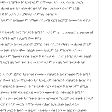
ቸውን ‘በማመቅ’ አንዳንዴም ‘በማመጽ’ እስከ አጼ ዮሐንስ ድረስ
ሬ ሕዝብ ሰጥ ለጥ ብሎ ተገዝቶላቸዋል። እስካሁን ድረስም የልጅ
 ልጆች” እያሉ ይጠሯቸዋል።ለምሳሌ የትግራይ
ዲ ላሕምና” አናስጠቃም በማለት ስለጮኸ ደርግ እርምጃ ከመውሰድ ተገ’ዶ
ከፍተኛ የሆነ “የባዶነት ስሜት” ወይንም ‘emptiness’/ a sense of
ዶነት ስሜት ለምን ሊሰማቸው ቻለ?
ዛት ልምድ ከዘመነ አክሱም ጀምሮ የቆየ ስለሆነ፤ የካባቢው ሕዝብ ምንም
የመገዛት ፍላጎታቸው የበረታ ነው። ለዚህም ልዩ ምክንያት አለው።
ቢሆኑም “ስልጣን የያዙ ገዢዎች ትግሬዎች ከሆኑ፤ የትግራዋይነት ጉልበት
በማድረግ በሌሎች ጐሳ ገዢ መደቦች ላይም ሆነ በሌሎች ጐሳዎች ላይ
ነ አክሱም ጀምሮ እየተገነባ የመጣው የበላይነት እና የጉልበተኛነት ስሜት
ራቸው፤ ጉልበታማነታችን እና እንዲሁም የትግሬነት የበላይነት ክብራችን
ጉሥ በባዕድነት በመመልከት “ገዢዎች ኖረን ተገዢዎች አንሆንም” በሚል
ለዋወጡ ጉዳይ ተፈጥሮአዊ መሆኑን ላለመቀበል ‘የተጠቂነት ስሜት’
ይፈጥራሉ። ጦርነቱ እና ግጭቱ በዛው ሳይወሰን፤ “ረዢም እና ጥልቅ የጥላቻ
ርፍ የጥላቻ ውርስ ‘የማስተላለፍ ባሕል’ እያስረከቡ አልፈዋል።
ተማ ጦርነት ከተሰው በሗላ፤ ተከትለው የዙፋኑን መንበር የተረከቡት