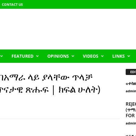
CONTACT US
FEATURED
OPINIONS
VIDEOS
LINKS
EDI
በአማራ ላይ ያላቸው ጥላቻ
«ተከ
ጥናታዊ ጽሑፍ | ክፍል ሁለት)
admi
REJE
(ጥማድ
FOR 
admi
ዘፈን