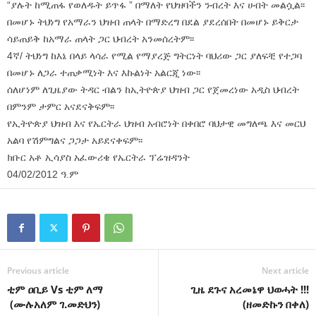
“ያሉት ከሚጠፋ የወለዱት ይጥፋ ” በማለት የህዝባችን ንብረት እና ሀብት መልሷል፡፡
በመሆኑ ትህነግ የአማራን ህዝብ ጠላት በማድረግ በደል ያደረሰበት በመሆኑ ይቅርታ
ሳይጠይቅ ከአማራ ጠላት ጋር ህብረት አንመሰረትም፡፡
4ኛ/ ትህነግ ከእኔ በላይ ላሳራ የሚል የማያረጅ ግትርነት ባህሪው ጋር ያለፍቺ የተጋባ
በመሆኑ ለጋራ ተጠቃሚነት እና እኩልነት አልርጂ ነው፡፡
ሰለሆነም ለጊዜያው ትዳር ብልን ከኢትዮጵያ ህዝብ ጋር የጀመረነው አዲስ ህብረት
በምንም ታምር አናደናቅፍም፡፡
የኢትዮጵያ ህዝብ እና የኤርትራ ህዝብ አብሮነት በቀበሮ ባህታዊ መግለጫ እና መርህ
አልባ የሽምግልና ጋጋታ አይደናቀፍም፡፡
ክቡር አቶ ኢሳያስ አፈውሪቄ የኤርትራ ፕሬዝዳንት
04/02/2012 ዓ.ም
Previous article
Next article
ቲም ዐቢይ Vs ቲም ለማ
ጊዜ ደጉና አረመኔዋ ህወሓት !!!
(ሙሉአለም ገ.መድህን)
(ዘመድኩን በቀለ)