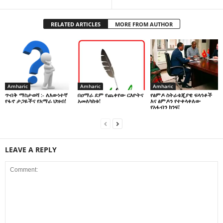
RELATED ARTICLES
MORE FROM AUTHOR
Amharic
Amharic
Amharic
በዐማራ ደም የጨቀየው ርእዮትና
የፅምዶ ስትራቴጂያዊ ፍላጎቶች
ጥብቅ ማስታወሻ :- ለእውነተኛ
አመለካከቱ!
እና ፅምዶን የተቀላቀለው
የፋኖ ታጋዬችና የአማራ ህዝብ!
የአፋብን ክንፍ!
LEAVE A REPLY