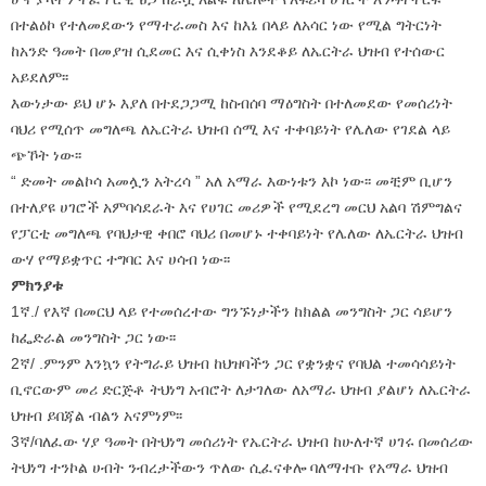
በተልዕኮ የተለመደውን የማተራመስ እና ከእኔ በላይ ለአሳር ነው የሚል ግትርነት
ከአንድ ዓመት በመያዝ ሲደመር እና ሲቀነስ እንደቆይ ለኤርትራ ህዝብ የተሰውር
አይደለም፡፡
እውነታው ይህ ሆኑ እያለ በተደጋጋሚ ከስብሰባ ማዕግስት በተለመደው የመሰሪነት
ባህሪ የሚሰጥ መግለጫ ለኤርትራ ህዝብ ሰሚ እና ተቀባይነት የሌለው የገደል ላይ
ጭኾት ነው፡፡
“ ድመት መልኮሳ አመሏን አትረሳ ” አለ አማራ እውነቱን እኮ ነው፡፡ መቺም ቢሆን
በተለያዩ ሀገሮች አምባሳደራት እና የሀገር መሪዎች የሚደረግ መርህ አልባ ሽምግልና
የፓርቲ መግለጫ የባህታዊ ቀበሮ ባህሪ በመሆኑ ተቀባይነት የሌለው ለኤርትራ ህዝብ
ውሃ የማይቋጥር ተግባር እና ሀሳብ ነው፡፡
ምክንያቱ
1ኛ./ የእኛ በመርህ ላይ የተመሰረተው ግንኙነታችን ከክልል መንግስት ጋር ሳይሆን
ከፌድራል መንግስት ጋር ነው፡፡
2ኛ/ .ምንም እንኳን የትግራይ ህዝብ ከህዝባችን ጋር የቋንቋና የባህል ተመሳሳይነት
ቢኖርውም መሪ ድርጅቶ ትህነግ አብሮት ለታገለው ለአማራ ህዝብ ያልሆነ ለኤርትራ
ህዝብ ይበጃል ብልን አናምነም፡፡
3ኛ/ባለፈው ሃያ ዓመት በትህነግ መሰሪነት የኤርትራ ህዝብ ከሁለተኛ ሀገሩ በመሰሪው
ትህነግ ተንኮል ሀብት ንብረታችውን ጥለው ሲፈናቀሎ ባለማተቡ የአማራ ህዝብ