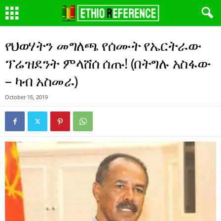
የህወሃትን መግለጫ የሰሙት የኤርትራው
ፕሬዝደንት ምላሸሰ ሰጡ! (በትግሉ አስፋው
– ካብ አስመራ)
October 16, 2019