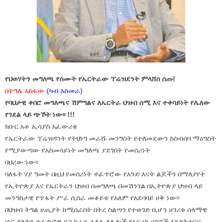
የህወሃትን መግለጫ የሰሙት የኤርትራው ፕሬዝደንት ምላሸሰ ሰጡ!
በትግሉ አስፋው
(ካብ አስመራ)
የባህታዊ ቀበሮ መግለጫና ሽምግልና ለኤርትራ ህዝብ ሰሚ እና
ተቀባይነት የሌለው
የገደል ላይ ጭኾት ነው፡፡ !!!
ክቡር አቶ ኢሳያስ አፈውሪቄ
የኤርትራው ፕሬዝዳንት የትህነግ መራሹ መንግስት የተለመደውን ከስብሰባ ማዕግስት
የሚያውጣው የአስመሳይነት መግለጫ ያደገበት የመሰሪነት
ባህሪው ነው፡፡
ባለፋት ሃያ ዓመት በዚህ የመሰሪነት ተፈጥሮው የአንድ እናት ልጆችን በማለያየት
የኢትዮጵያ እና የኤርትራን ህዝብ በመግለጫ በመሽንገል በኢትዮጵያ ህዝብ ላይ
መንግስታዊ የጥፋት ሥራ ሲሰራ መቆይቱ የአለም የአደባባይ ሀቅ ነው፡፡
በህዝብ ትግል ሀጢያት ከሚሰራበት በትረ ስልጣን የተወገድ ቢሆን ሀገሪቱ ሰላማዊ
ሆና ያላትን ተፈጥሮዊ ፀጋ ከራሷ አልፋ ለሌሎች የአፍሪካ ሀገሮች እንዳትተርፍ