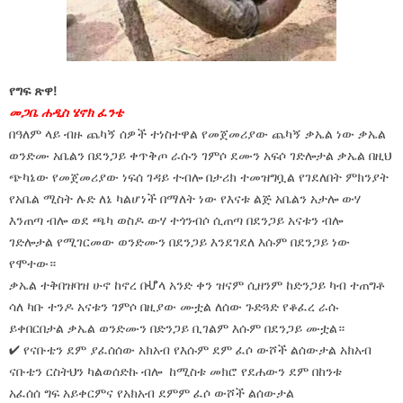
የግፍ ጽዋ!
መጋቤ ሐዲስ ሄኖክ ፈንቴ
በዓለም ላይ ብዙ ጨካኝ ሰዎች ተነስተዋል የመጀመሪያው ጨካኝ ቃኤል ነው ቃኤል
ወንድሙ አቤልን በደንጋይ ቀጥቅጦ ራሱን ገምሶ ደሙን አፍሶ ገድሎታል ቃኤል በዚህ
ጭካኔው የመጀመሪያው ነፍሰ ገዳይ ተብሎ በታሪክ ተመዝግቧል የገደለበት ምክንያት
የአቤል ሚስት ሉድ ለኔ ካልሆነች በማለት ነው የእናቱ ልጅ አቤልን አታሎ ውሃ
እንጠጣ ብሎ ወደ ጫካ ወስዶ ውሃ ተጎንብሶ ሲጠጣ በደንጋይ አናቱን ብሎ
ገድሎታል የሚገርመው ወንድሙን በደንጋይ እንደገደለ እሱም በደንጋይ ነው
የሞተው።
ቃኤል ተቅበዝባዝ ሁኖ ከኖረ በሇላ አንድ ቀን ዝናም ሲዘንም ከድንጋይ ካብ ተጠግቶ
ሳለ ካቡ ተንዶ አናቱን ገምሶ በዚያው ሙቷል ለሰው ጉድጓድ የቆፈረ ራሱ
ይቀበርበታል ቃኤል ወንድሙን በድንጋይ ቢገልም እሱም በደንጋይ ሙቷል።
✔ የናቡቴን ደም ያፈሰሰው አክአብ የእሱም ደም ፈሶ ውሾች ልሰውታል አክአብ
ናቡቴን ርስትህን ካልወሰድኩ ብሎ ከሚስቱ መክሮ የደሐውን ደም በከንቱ
አፈሰሰ ግፍ አይቀርምና የአክአብ ደምም ፈሶ ውሾች ልሰውታል