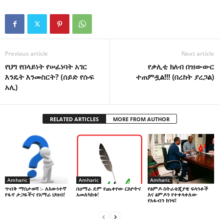
Previous article
Next article
የህግ የበላይነት የሠፈነባት አገር
የቃሊቲ ክለብ በዝውውር
እንዴት እንመስርት? (ሰይድ የሱፍ
ተጠምዷል!!! (በረከት ያረጋል)
አሊ)
RELATED ARTICLES
MORE FROM AUTHOR
Amharic
Amharic
Amharic
በዐማራ ደም የጨቀየው ርእዮትና
የፅምዶ ስትራቴጂያዊ ፍላጎቶች
ጥብቅ ማስታወሻ :- ለእውነተኛ
አመለካከቱ!
እና ፅምዶን የተቀላቀለው
የፋኖ ታጋዬችና የአማራ ህዝብ!
የአፋብን ክንፍ!