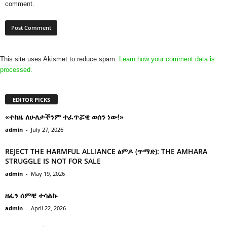
comment.
This site uses Akismet to reduce spam.
Learn how your comment data is
processed.
EDITOR PICKS
«ተከዜ ለሁለታችንም ተፈጥሯዊ ወሰን ነው!»
admin
-
July 27, 2026
REJECT THE HARMFUL ALLIANCE ፅምዶ (ጥማድ): THE AMHARA
STRUGGLE IS NOT FOR SALE
admin
-
May 19, 2026
ዘፈን ሰምቼ ተሳልኩ
admin
-
April 22, 2026