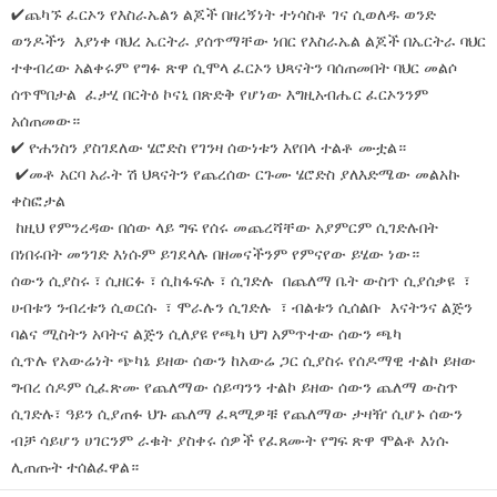
✔ጨካኙ ፈርኦን የእስራኤልን ልጆች በዘረኝነት ተነሳስቶ ገና ሲወለዱ ወንድ
ወንዶችን እያነቀ ባህረ ኤርትራ ያሰጥማቸው ነበር የእስራኤል ልጆች በኤርትራ ባህር
ተቀብረው አልቀሩም የግፉ ጽዋ ሲሞላ ፈርኦን ህጻናትን ባሰጠመበት ባህር መልሶ
ሰጥሞበታል ፈታሂ በርትዕ ኮናኒ በጽድቅ የሆነው እግዚአብሔር ፈርኦንንም
አሰጠመው።
✔ ዮሐንስን ያስገደለው ሄሮድስ የገንዛ ሰውነቱን እየበላ ተልቶ ሙቷል።
✔መቶ አርባ አራት ሽ ህጻናትን የጨረሰው ርጉሙ ሄሮድስ ያለእድሜው መልአኩ
ቀስፎታል
ከዚህ የምንረዳው በሰው ላይ ግፍ የሰሩ መጨረሻቸው አያምርም ሲገድሉበት
በነበሩበት መንገድ እነሱም ይገደላሉ በዘመናችንም የምናየው ይሄው ነው።
ሰውን ሲያስሩ ፣ ሲዘርፉ ፣ ሲከፋፍሉ ፣ ሲገድሉ በጨለማ ቤት ውስጥ ሲያሰቃዩ ፣
ሀብቱን ንብረቱን ሲወርሱ ፣ ሞራሉን ሲገድሉ ፣ ብልቱን ሲሰልቡ እናትንና ልጅን
ባልና ሚስትን አባትና ልጅን ሲለያዩ የጫካ ህግ አምጥተው ሰውን ጫካ
ሲጥሉ የአውሬነት ጭካኔ ይዘው ሰውን ከአውሬ ጋር ሲያስሩ የሰዶማዊ ተልኮ ይዘው
ግብረ ሰዶም ሲፈጽሙ የጨለማው ሰይጣንን ተልኮ ይዘው ሰውን ጨለማ ውስጥ
ሲገድሉ፣ ዓይን ሲያጠፉ ህጉ ጨለማ ፈጻሚዎቹ የጨለማው ታዛዥ ሲሆኑ ሰውን
ብቻ ሳይሆን ሀገርንም ራቁት ያስቀሩ ሰዎች የፈጸሙት የግፍ ጽዋ ሞልቶ እነሱ
ሊጠጡት ተሰልፈዋል።