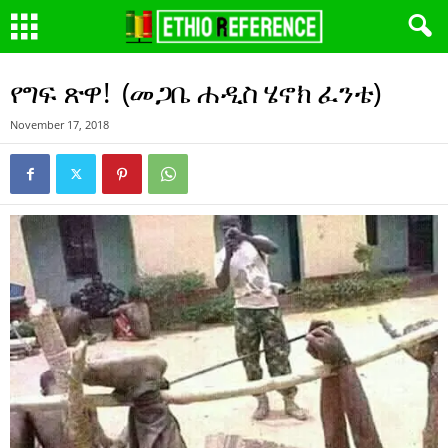
የግፍ ጽዋ! (መጋቤ ሐዲስ ሄኖክ ፈንቴ)
November 17, 2018