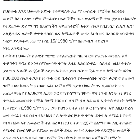
በህይወቴ እንደ ህወሓት አይነት የተዋጣለት ድራማ መስራት የሚችል አርቲስት
ወይም ክለብ አላየሁም። ምናልባት በአለማችን ብዙ ድራማዎች ተሰርቷል። በህወሓት
የተደረገው ድራማ ግን ከአለማችን ዳይሬክተሮች አቅም በላይ ከቢቢሲ፣ ሲኤን ኤን፣
አልጀዚራና ሌሎች ታዋቂ የሰበር ዜና ካሜራዎች ውጭ እስከ ዛሬ በሪከርድ ሰባሪነቱን
ዓለም ያላወቀዉ ድራማ በሰኔ 15/ 1980 ዓ/ም በሐውዜን ተደረገ።
ነገሩ እንዲህ ነው:
በወቅቱ በህወሓት ሰራዊት ግርግር የተፈጠረበት ግዜ ነበር። የግርግሩ መንስኤ እኛ
ተዋግተን ትግራይን ነፃ በማውጣት ትግሉ እዚህ አድርሰነዋል። ስለዚህ ከዚህ ቀጥሎ
ያለውን ሌሎች ድርጅቶች እየታገሉ ከዳር ያድርሱት የሚል ጥያቄ ከማንሳት ባሻገር
ከ30,000 በላይ ተጋይ ከነትጥቁ ወደ ቤተሰቡን የተመለሰበት ነበር። ታጋዩ ጥያቄውን
ዝም ብሎ ከመሬት ያነሳው አልነበረም። ምክንያቱ ህወሓት ገና ሲመሰረት ዋና
አጨቃጫቂና ከኢህአፓና ኢድዩ ጋር የማይስማማባቸው ዋና ነጥብ አንዱ ነፃ ሀገረ
ትግራይ መመስረት የሚል ዓላማ ነበር። ቢሆንም ኋላ ላይ ወደ ኢትዮጵያዊነት ስሜት
ቢቀየርም በ1980 ዓ/ም ግን ታጋዩ ይህንን ሁኔታ በተግባር በማሳየት እኛ እዚህ ድረስ
መጥተናል ከዚህ በኋላ የኢህዴንና ሌሎች ድርጅቶች ትግሉ ይቀጥሉ የሚል ከፍተኛ
ጫና በህወሓት አመራሮች ተፈጠረ። በዚህ ሁኔታ የረጅም ህልማቸው እዚ ተጠልፎ
የሚቀር የመሰላቸው የያኔው መሪዎች ይዛሬ ሙትና አዛውንት የድርጅቱ መሪዎች
አንድ መላ ዘየዱ። ይህ ጦር በግምገማና በቅጣት መመለስ አይችልም በማለት