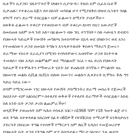
ቤቶችን ሲያጋዩ፣ ሄሌኮፕተሮች ህዝቡን ሲያጭዱ፣ ትኩስ ደም ሲፈስ ቤቶች
ሲቃጠሉ፣ የተቆረጠ እጁን ይዞ በእሳት መካከል ሆኖ የሚያለቅስ ህዝብ ሲንቱን ንበል
ዘግናኝ የሆነ ድራማ ተሰርቷል። ብቻ ፊልሙን ለማያት ያብቃችሁ።
በወቅቱ ፊልሙን ተቀርፆ የተወሰነውን ብቻ ተቆርጦ ለነዛን የዜና አውታሮች
በመሰጠቱ አለም ሁላ ጉድ አለ። በፊልሙን ብዙ ገቢ ተገኘበት። ስለ ሓውዜን ድብደባ
የህወሓት ካድሬዎች የውሸት መግለጫ ከተሰጣቸው በኋላ ወደ ህዝቡንና ወደ አገሩ
የተመለሰውን ታጋይ በመሄድ ትግሉን እንዲቀጥሉበት ቅስቀሳ ማድረግ ጀመሩ።
ድራማው የሰሩት ደራሲያን በሚገባ ተሳካላቸውና አብዛኛው ታጋይ ከነትጥቁ
ተመለሰ። ብዙ አዲስ መልምልም ወደ ማሰልጠኛ ጎረፈ። ዛሬ ድረስ የህወሓት
ካድሬዎች የተሞሉትን የማውራት ሂደት እየ ቀጠሉበት ይገኛሉ። ምናልባት ዛሬ
በዘመናዊ መልኩ ሲቪል ሰርቪስ ብለው ስሙንና መልኩን ሊቀይሩት ቢሞክሩ ቅሉ ግን
ካድሬ ካድሬ ነው።
በጣም የሚገርመው ነገር ህወሓት የውሸት ዶክሜንትሪ ድራማ መስራት የጀመረች
እዚህ ቦታ ብቻ አልነበረም። በተለያዩ ወቅቶች የተለያዩ ድራማዎች ተሰርቷል። እስቲ
ስለ አንድ ሴት ታጋይ ታሪክ ልጨምራችሁ!
ወላጆችዋ ያወጡላት ስም ካሕሳ ተስፋይ ነበር። በ1968 ዓ/ም የ18 ዓመት ልጅ ሆና
ወደ ትግሉ ስተቀላቀል ከእርስዋ በፊት በ60ዎች የዩንቨርስቲ ተማሪዎች እንቅስቃሴን
ያደርጉት በነበረው ትግል የተሰዋች የማርታን ስም ለዚች አዲስና የመጀመሪያዋ
የህወሓት ሴት ታጋይ የትግል ስም ሆኖ ይሰጣታል። ማርታ በአጭር ጊዜ ውስጥ