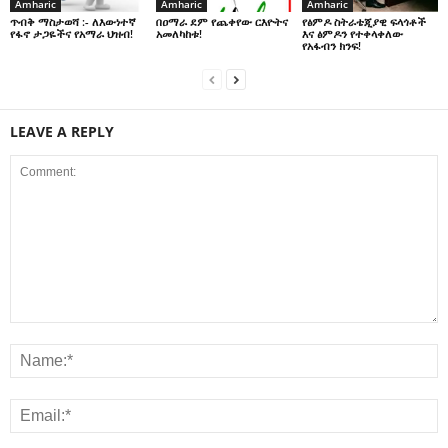
Amharic
Amharic
Amharic
በዐማራ ደም የጨቀየው ርእዮትና
የፅምዶ ስትራቴጂያዊ ፍላጎቶች
ጥብቅ ማስታወሻ :- ለእውነተኛ
አመለካከቱ!
እና ፅምዶን የተቀላቀለው
የፋኖ ታጋዬችና የአማራ ህዝብ!
የአፋብን ክንፍ!
LEAVE A REPLY