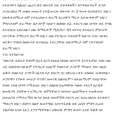
የተሰጣትን ስልጠና ጨረሳ ወደ ህወሓት ጦር ተቀላቀለች። እንግዲህ የዚች ታጋይ
ታሪክ በድራማ መልክ መሰራት የተጀመረው ህወሓት ገና 3 ዓመት ስታስቆጥር ነበር።
በወቅቱ በማርታ ስም የተደረሰውን ድራማ እራስዋን ማርታ አታውቀውም ነበር።
ምክንያቱም ድራማው ለታጋዮች ሳይሆን ለህዝቡ ይፈ ተደርጎ ብዙ ወጣት ወደ ትግሉ
እንዲጎርፍ አድርጓል። ብዙ ሽማሌዎች ሚሊሻና፣ ሽግ ወየንቲ እንዲሆኑ ምክንያት
የሆናቸው የማርታን ድራማ ነበር። ብዙ የትግራይ ተወላጆች ከውጭ አገር ሳይቀር
ወርቅና ገንዘብ ለህወሓት እንዲሰጡ ያደረጋቸው ይህ በማርታ ስም የተነገደበት
ድራማ ነበር።
ነገሩ እንዲህ ነው
“ህወሓት ደደቢት ከገባች በኋላ ደርግ እነዚህ ሳይበዙ በፍጥነት እናጥፋቸው ብሎ ብዙ
ጦር አስከትሎ በሁሉም የትግራይ ገጠሮች የህወሓት ታጋዮች ማሳደደ ያዘ። በዚህ
ወቅት የህወሓት ተጋዮች በአንድ ቦታ ከደርግ ጋር በቅርብ ርቀት ተከበው መሽገዋል።
ታጋዮቹን የያዙት መሳሪያ ትንሽና ዘመናዊ አልነበረም። በተጨማሪም የነበራቸው
የሰው ሃይል በጣት የሚቆጠር ነበር። ስለዚህ አጠገባቸው ካለው የደርግ ሰራዊት
ለመዋጋት ያላቸውን አማራጭ ድምፃቸውን ሳይሳሙ ጨለማውን ተጠቅመው
በመጠጋት የማተራማስ ውግያ ከፍቶ በመምሸሽ የደርግ ጦር እርሰ በእርሱ እንዲዋጋ
ማድረግ ነበር። ይህንን ስልት ለመተግበር እየተንፋቆቁ ወደ ጠላት ምሽግ ሲጠጉ
ያልታሰበ አንድ አደጋ ያጋጥማቸዋል። በገቡበት ምሽግ ውስጥ አንድ ትልቕ ኣዞ