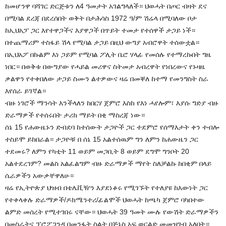
ከመሆንዋ ባሻገር ድርጅቱን ለ4 ዓመታት አገልግላለች። ህወሓት በጦር ብዛት ደና
በሚባል ደረጃ በደረሰበት ወቅት በታሕሳስ 1972 ዓ/ም ሽሬላ በሚባለው ቦታ
ከኢህአፓ ጋር እየተዋጋችና እያዋጋች በጥይት ተመታ የተሰዋች ታጋይ ነች።
በተጨማሪም ተስፋይ ሽላ የሚባል ታጋይ በዚህ ውግያ አብሮዋት ተሰውቷል።
በኢህአፖ በኩልም እነ ጋይም የሚባል ፖሊት ቤሮ ሃላፊ የመሰሉ የተማረኩበት ግዜ
ነበር። በወቅቱ በውግያው የሓይል መሪዋና ስትመታ አብረዋት የነበረውና የኑዛዜ
ቃልዋን የተቀበለው ታጋይ ስሙን ልተዎውና ዛሬ በመቐለ ከተማ የመንግስት ስራ
እየሰራ ይገኛል።
ብዙ ነገሮች ማንሳት እንችላለን ከበርሃ ጀምሮ እስከ የእነ ሓየሎም፣ እያሱ ግድያ ብዙ
ድራማዎች የተሰሩበት ታሪክ ማይት በቂ ማስረጃ ነው።
ሰኔ 15 የሐውዜኑን ድብደባ ከተሰውት ታጋዮች ጋር ተደምሮ የሰማእታት ቀን ተብሎ
ተስይሞ ይከበራል። ታጋዮቹ በ ሰኔ 15 አልተሰዉም ግን ለምን ከሐውዜን ጋር
ተደመሩ? ለምን የካቲት 11 ወይም መጋቢት 8 ወይም ደግሞ ግንቦት 20
አልተደረገም? መልስ አልፈልግም ብዙ ድራማዎች ማየት ስለቻልኩ ከበቂም በላይ
ሴራዎችን አውቃቸዋለሁ።
ዛሬ የኢትዮጵያ ህዝብ በቴሌቪዥን እያደነቆሩ የሚገኙት የተለያዩ ከእውነት ጋር
የተቀላቀሉ ድራማዎች/ዶክሜንተሪ/ፊልሞች ህወሓት ከጫካ ጀምሮ ባካበተው
ልምድ መሰረት የሚተገበሩ ናቸው። ህወሓት 39 ዓመት ሙሉ የውሽት ድራማዎችን
በመስራትና ፕሮፖጋንዳ በመንፋት ስልት በጅኔስ ኦፍ ወርልድ መመዝገብ አለበት።