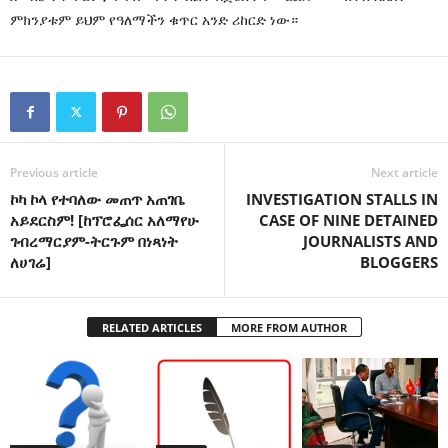
ምክንያቱም ይህም የዓለማችን ቁጥር አንድ ሪከርድ ነው።
Previous article
Next article
ኮካ ኮላ የተባለው መጠጥ አጠገቤ
INVESTIGATION STALLS IN
አይደርስም! [ከፕሮፌሰር አለማየሁ
CASE OF NINE DETAINED
ገብረማርያም-ትርጉም በነጻነት
JOURNALISTS AND
ለሀገሬ]
BLOGGERS
RELATED ARTICLES
MORE FROM AUTHOR