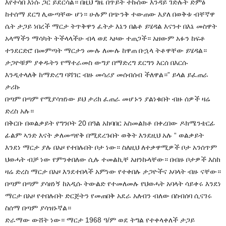
እየተሳበ እነሱ ጋር ይደርሳል። በዚህ ግዜ በጥይት ተኩሰው እንዳይ ገድሉት ድምፅ
ከተሰማ ደርግ ሊውጣቸው ሆነ። ሁሉም በጭንቅ ተውጠው እያለ በወቅቱ ብቸኛዋ
ሴት ታጋይ ነበረች ማርታ ትጥቅዋን ፈትታ እኔን በልቶ ይሄዳል እናንተ በእኔ መስዋት
አላማችን ማሳካት ትችላላችሁ ብላ ወደ ኣዞው ተጠጋች። አዘውም አፉን ከፍቶ
ተንደርድሮ በመምጣት ማርታን ሙሉ ለሙሉ ከዋጠ ቡኋላ ትቶዋቸው ይሄዳል።
ታጋዮቹም ያቀዱትን የማተራመስ ውግያ በማድረግ ደርግን እርሰ በእርሱ
እንዲተላለቅ ከማድረግ ባሻገር ብዙ መሳሪያ መሰብሰብ ችለዋል።” ይላል ይፈጠራ
ታሪኩ
በጣም በጣም የሚያሳዝነው ይህ ታሪክ ፈጠራ መሆኑን ያልነቁበት ብዙ ሰዎች ዛሬ
ድረስ አሉ።
በቅርቡ በወልቃይት የግንቦት 20 በዓል አከባበር አስመልክቶ በቀረበው ዶክሜንቴርፊ
ፊልም ኣንድ እናት ቃለመጣየቅ በሚደረጉበት ወቅት እንደዚህ አሉ “ ወልቃይት
እንደነ ማርታ ያሉ በአዞ የተበሉበት ቦታ ነው። ስለዚህ ለተቃዋሚዎች ቦታ አንሰጥም
ህወሓት ብቻ ነው የምንቀበለው ሲሉ ተመልኪቸ አዘንኩላቸው። በብዙ ቦታዎች እስከ
ዛሬ ድረስ ማርታ በአዞ እንደተበላች አምነው የተቀበሉ ታጋዮችና አባላት ብዙ ናቸው።
በጣም በጣም ያሳዘነኝ ከአዲሱ ትውልድ የተመለመሉ የህወሓት አባላት ሳይቀሩ እንደነ
ማርታ በአዞ የተበሉበት ድርጅትን የመጠበቅ አደራ አለብን ብለው በስብሰባ ሲናገሩ
ስሰማ በጣም ያሳዝኑኛል።
ድራማው ውሸት ነው። ማርታ 1968 ዓ/ም ወደ ትግል የተቀላቀለች ታጋይ