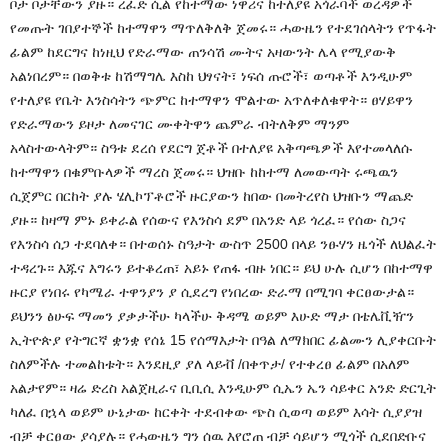
ቦታ ቦታቸውን ያዙ። ረፈድ ሲል የከተማው ነዋሪና ከተለያዩ አጎራባች ወረዳዎች
የመጡት ገበያተኞች ከተማዋን ማጥለቅለቅ ጀመሩ። ሓውዜን የተደገሰላትን የጥፋት
ፊልም ከደርግና ከነዚህ የድራማው ጠንሳሽ ሙትና አዛውንት ሌላ የሚያውቅ
አልነበረም። በወቅቱ ከሽማግሌ እስከ ህፃናት፣ ነፍሰ ጡሮች፣ ወጣቶች እንዲሁም
የተለያዩ የቤት እንስሳትን ጭምር ከተማዋን ሞልተው አጥለቀለቁዋት። ፀሃይዋን
የድራማውን ይዞታ ለመናገር ሙቀትዋን ጨምራ ብትለቅም ማንም
አላስተውላትም። ስዓቱ ደረሰ የደርግ ጀቶች በተለያዩ አቅጣጫዎች እየተመላለሱ
ከተማዋን በቁምቡላዎች ማረስ ጀመሩ። ህዝቡ ከከተማ ለመውጣት ሩጫዉን
ሲጀምር በርከት ያሉ ሄሊኮፕቶሮች ዙርያውን ከበው በመትረየስ ህዝቡን ማጨድ
ያዙ። ከዛማ ምኑ ይቀራል የሰውና የእንስሳ ደም በአንድ ላይ ጎረፈ። የሰው ስጋና
የእንስሳ ሰጋ ተደባለቀ። በተወሰኑ ስዓታት ውስጥ 2500 በላይ ንፁሃን ዜጎች ለህልፈት
ተዳረጉ። እጁና እግሩን ይተቆረጠ፣ አይኑ የጠፋ ብዙ ነበር። ይህ ሁሉ ሲሆን በከተማዋ
ዙርያ የነበሩ የካሜራ ተዋንያን ያ ሲደረግ የነበረው ድራማ በሚገባ ቀርፀውታል።
ይህንን ፅሁፍ ማመን ያቃታችሁ ካላችሁ ቅዳሜ ወይም እሁድ ማታ በቴሌቪዥን
ኢትዮጵያ የትግርኛ ቋንቋ የሰኔ 15 የሰማእታት በዓል ለማክበር ፊልሙን ሊያቀርቡት
ስለምችሉ ተመልከቱት። እንደዚያ ያለ ላይቭ /በቀጥታ/ የተቀረፀ ፊልም በአለም
አልታየም። ዛሬ ድረስ አልጀዚራና ቢቢሲ እንዲሁም ሲኤን ኤን ሳይቀር አንድ ድርጊት
ካለፈ በኋላ ወይም ሁኔታው ከርቀት ተደብቀው ጭስ ሲወጣ ወይም እሳት ሲያያዝ
ብቻ ቀርፀው ያሳያሉ። የሓውዜን ግን ሰዉ እየሮጠ ብቻ ሳይሆን ሚጎች ሲደበድቡና