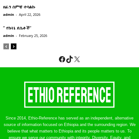
ዘፈን ሰምቼ ተሳልኩ
admin
-
April 22, 2026
” የኩነኔ ደሴቶች’’
admin
-
February 25, 2026
Facebook
TikTok
X
Since 2014, Ethio-Reference has served as an independent, alternative
source of information focused on Ethiopia and the surrounding region. We
believe that what matters to Ethiopia and its people matters to us. To
ensure we serve our community with integrity, Diversity, Equity, and