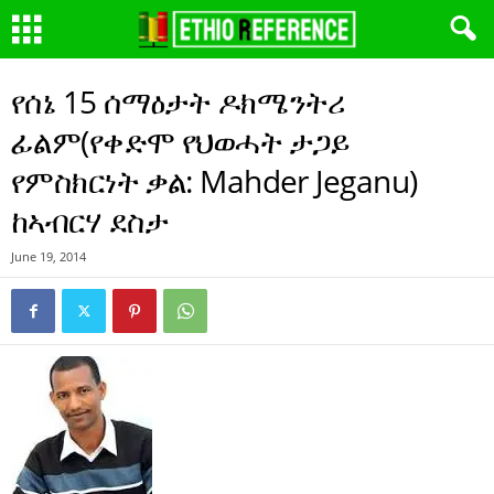
የሰኔ 15 ሰማዕታት ዶክሜንትሪ
ፊልም(የቀድሞ የህወሓት ታጋይ
የምስክርነት ቃል: Mahder Jeganu)
ከኣብርሃ ደስታ
June 19, 2014