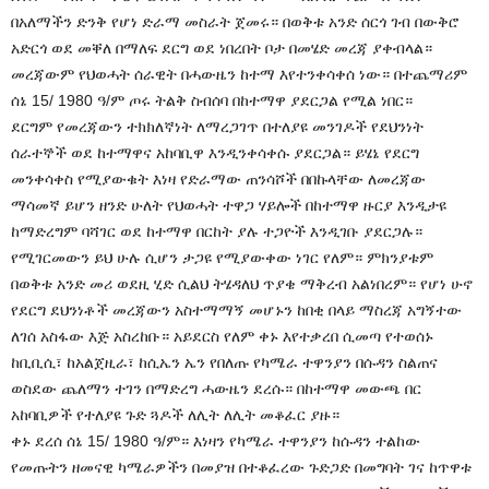
በአለማችን ድንቅ የሆነ ድራማ መስራት ጀመሩ። በወቅቱ አንድ ሰርጎ ገብ በውቅሮ
አድርጎ ወደ መቐለ በማለፍ ደርግ ወደ ነበረበት ቦታ በመሄድ መረጃ ያቀብላል።
መረጃውም የህወሓት ሰራዊት በሓውዜን ከተማ እየተንቀሳቀሰ ነው። በተጨማሪም
ሰኔ 15/ 1980 ዓ/ም ጦሩ ትልቅ ስብሰባ በከተማዋ ያደርጋል የሚል ነበር።
ደርግም የመረጃውን ተክክለኛነት ለማረጋገጥ በተለያዩ መንገዶች የደህንነት
ሰራተኞች ወደ ከተማዋና አከባቢዋ እንዲንቀሳቀሱ ያደርጋል። ይሄኔ የደርግ
መንቀሳቀስ የሚያውቁት እነዛ የድራማው ጠንሳሾች በበኩላቸው ለመረጃው
ማሳመኛ ይሆን ዘንድ ሁለት የህወሓት ተዋጋ ሃይሎች በከተማዋ ዙርያ እንዲታዩ
ከማድረግም ባሻገር ወደ ከተማዋ በርከት ያሉ ተጋዮች እንዲገቡ ያደርጋሉ።
የሚገርመውን ይህ ሁሉ ሲሆን ታጋዩ የሚያውቀው ነገር የለም። ምክንያቱም
በወቅቱ አንድ መሪ ወደዚ ሂድ ሲልህ ትሄዳለህ ጥያቄ ማቅረብ አልነበረም። የሆነ ሁኖ
የደርግ ደህንነቶች መረጃውን አስተማማኝ መሆኑን ከበቂ በላይ ማስረጃ አግኝተው
ለገሰ አስፋው እጅ አስረከቡ። አይደርስ የለም ቀኑ እየተቃረበ ሲመጣ የተወሰኑ
ከቢቢሲ፣ ከአልጀዚራ፣ ከሲኤን ኤን የበለጡ የካሜራ ተዋንያን በሱዳን ስልጠና
ወስደው ጨለማን ተገን በማድረግ ሓውዜን ደረሱ። በከተማዋ መውጫ በር
አከባቢዎች የተለያዩ ጉድ ጓዶች ለሊት ለሊት መቆፈር ያዙ።
ቀኑ ደረሰ ሰኔ 15/ 1980 ዓ/ም። እነዛን የካሜራ ተዋንያን ከሱዳን ተልከው
የመጡትን ዘመናዊ ካሜራዎችን በመያዝ በተቆፈረው ጉድጋድ በመግባት ገና ከጥዋቱ