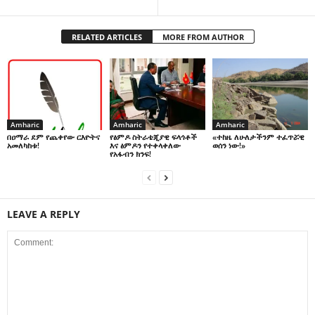
RELATED ARTICLES
MORE FROM AUTHOR
Amharic
Amharic
Amharic
በዐማራ ደም የጨቀየው ርእዮትና
የፅምዶ ስትራቴጂያዊ ፍላጎቶች
«ተከዜ ለሁለታችንም ተፈጥሯዊ
አመለካከቱ!
እና ፅምዶን የተቀላቀለው
ወሰን ነው!»
የአፋብን ክንፍ!
LEAVE A REPLY