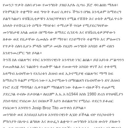
የመንጋ ጥቃት ሰለባ ሆነው የመንግስት ያለህ እያሉ ሲጣሩ ጆሮ ዳባ ልበስ ማለቱ፣
የትምህርት ተቋማት ወደ ግጭት ቀጠና ሲቀየሩ ችግሩን በግዜ እንዲቆም ከማድረግ
ይልግ ካልሆነ ዩንቨርሲቲዎቹን እንዘጋቸዋለን የሚል የሽሽት እና ሁከት ለሚፈጥሩት
አካላት የተሸናፊነት ስሜት ማሳየቱ፣ ተማሪዎች ጥበቃ የሚያደርግላቸው
መንግስታዊ አካል ጠፍቶ በየሜዳው ለማደር ሲገደዱ እና ዩንቨሪሲቲዎቻቸውን
ለቀው ወደ የቤታቸው ሲመለሱ ቆሞ ማየቱ፣ የኃይማኖት ተቋማት እና ምዕመናን
የጥቃት ሰለባ ሲሆኑ ምላሹ ዝምታ መህኑ የዚህን መንግስት አካሄድ ቆም ብለን
እንድንመረምር ግድ ይላል።
ትንሽ ስለ ብልጽግና ተኮር አንባገነናዊነት አንዳንድ ነገር ልበል። ይህ አይነቱ ሥልጣንን
የመጠቅለል እና ጉልበትን ተጠቅሞ ጎልቶ የመውጣት አካሄድ ዋነኛ እና ተቀዳሚ
አላማብ አብዛኝውን የአገሪቱን ሕዝብ ወደ ኢኮኖሚያዊ ብልጽግና ማማ ከፍ
ከማድረግ ትልም የሚነሳ ነው። ኢኮኖሚውን በማበልጸግ የአብዛኛውን ድሃ ሕዝብ
የኑሮ ደረጃ ማሻሻል፣ ሲቀጥልም ማበልጸግ ነው ትልሙ። ብዙዎችን ተጠቃሚ
ያደርጋል ተብሎ ይታሰባል። ለዚህም እ.ኤ.አ ከ1944 እስከ 1980 ድረስ ዩጎዝላቪያን
ያስተዳድር የነበረው እና በብዙዎች አይን ለብልጽግና የሚሰራ ተደርጎ ይቆጠር
የነበረውን አንባገነን Josip Broz Tito መጥቀስ ይቻላል።
መንግስት ወደ እንደዚህ አይነቱ አንባገነናዊነት ሊሄድ ይችላል ብዮ የሰጋሁበትን
ምክንያት በአጭሩ ልግለጽ እና ጽሁፌን ልቋጭ። መንግስት አገሪቱ ውስጥ ያለውን