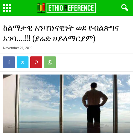
ከልማታዊ አንባገነናዊነት ወደ የብልጽግና
አንባ….!!! (ያሬድ ሀይለማርያም)
November 21, 2019