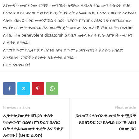
እየመጣች መሆኑ ነው የገባኝ። መንግስት ለዳቦው ፋብሪካ የሰጠውን ትኩረት ያህል
በአገሪቱ ለተፈጠረው የደህንነት ስጋት ትኩረት አለመስጠቱ፣ በአገሪቱ ውስጥ እየተራባ
ላለው ብሔር ተኮር መወነጃጀል ትክረት ሳይሰጥ በማhበረ ድህረ ገጽ ስለሚሰራጩ
የሃሰት ዜናዎች ተጨንቆ ሕግ ወደማበጀት መሮጡ እና ሌሎች ምልክቶችን በአንክሮ
ለተከታተለ benevolent dictatorship ጓዟን ጠቅላ አራት ኪሎ እየገባች መሆኑን
ሊያሸት ይችላል።
ለማንኛውም የኢትዮጵያ ሕዝብ ለየትኛውም አንባገነናዊነት እራሱን አሳልፎ
እንዳይሰጥ ነገሮችን በንቃት ሊከታተል ይገባል።
በቸር እንሰንብት!
Previous article
Next article
ኢትዮጵያውያን በቬጋስ ታላቅ
ጋዜጠኛና የሰብአዊ መብት ተሟጋች
የተቃውሞ ሰልፍ በማድረግ በአገር
እስክንድር ነጋ ከአዲስ ድምጽ አበበ
ቤት የተፈጸመውን ጥቃት እና ግድያ
በለው ጋር
አወገዙ ! (ህብር ራድዮ)