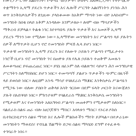
የመንጋ ሥርዓት አልበኝነት፣ የጭካኔ ግድያዎች፣ ሁከትና አለመረጋጋት፣ የትምህርት
ተቋማትን ኢላማ ያደረጉ ጥቃቶችን እና ሌሎች ሥርዓት አልበኝነትን ያነገሱ ሕገ
ወጥ እንቅስቃሴዎችን ለጊዜው ያላስቆመው ከአቅም ማጣት ነው ብዮ አላስብም።
መንግስት ከበቂ በላይ አቅም እንዳለው እገምታለሁ። ለዛም ብዙ ማሳያዎችን
ማቅረብ ይቻላል። ትልቁ ነገር እየተካሄዱ ያሉት ጥቃቶች እና አመጾች ኢላማ
ያደረጉ ማንን ነው የሚለው ነው። ኢላማቸው መንግስትን እና ሥልጣን ላይ ያሉትን
ሰዎች ለማጥቃት ቢሆን ኖሮ የመንግስት ምላሽ ሌላ ይሆነ ነበር።
ጥቃቶቹ መንግስትን ኢላማ ያደረጉ እና የለውጥ ኃይሉን ሥልጣን የሚፈታተኑ
ነገሮች ቢሆኑ ኖሮ መንግስት ገና በጠዋቱ ያለ የሌለ ኃይሉን ተጠቅሞ አመጹን
ለመቆጣጠር ይፍጨረጨር ነበር። ይሄኔ ዘፈኑም ስለ ብልጽግና ሳይሆን ሕገ መንግስታዊ
ሥርዓትን ስለማስከበር ይሆን ነበር። ተመጣጣኝ ያልሆኑ ጥቃቶችን ጭምር በዜጎች
ላይ ይወስድ ነበር። ለዚህም አንዱ ማሳያ የባለደራስ ማህበር እንቅስቃሴ ሥልጣኔን
የሚጋፋ ነው ብለው ያሰቡት ጠቅላዩ እሳት ጎርሰው በደም ፍላት ጦርነት እናውጃለን
ያሉት በአደባባይ ነበር። ምክንያቱም የባልደራስ ማህበር እንቅስቃሴ መንግስትን
የሚቃወም እና የመንግስት አለአግባብ ሥልጣን መጠቀምን የሚቃወም ስለነበር።
ባልደራስ ሰልፍ ጠራ ብሎ አዘጋጆቹን ማሰር፣ አባላቱን ማሰር፣ የኦርቶዶክስ
ቤተክርስቲያንን ሰልፍ ማገድ እና ሌሎች ምልክቶችን ማየት ይቻላል። በተቃራኒው
መንግስትን ማወደስ፣ የኖቤል ሽልማት ድጋፍ ሰልፍ ማካሄድ ደግሞ የተፈቀዱ
ተገባራት ነበሩ።