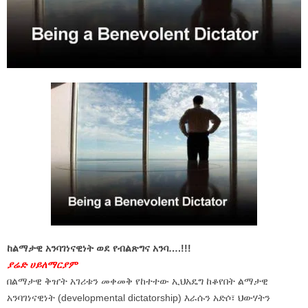
ከልማታዊ አንባገነናዊነት ወደ የብልጽግና አንባ….!!!
ያሬድ ሀይለማርያም
በልማታዊ ቅዠት አገሪቱን መቀመቅ የከተተው ኢህአዴግ ከቆየበት ልማታዊ
አንባገነናዊነት (developmental dictatorship) እራሱን አድሶ፣ ህውሃትን