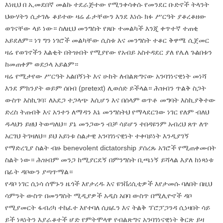
እነዚህ በ ኢመደበኛ መልኩ ተደራጅተው የሚንቀሳቀሱ የመንደር ቡድኖች ትላንት
ህውሃትን ሲታገሉ ቆይተው ዛሬ ፊታቸውን እንደ እነሱ ክፉ ሥርዓት ያቆረቆዘው
ወገናቸው ላይ ነው። ስለዚህ መንግስት የጸቡ ተመልካች እንጂ ቀጥተኛ ተጠቂ
አይደለም። ነገ ግን ነገሮች መልካቸው ሲስቱ እና መንግስት ተቆር ቅዋሜ ሲጀመር
ዛሬ የወገኖችን እልቂት በትዝብት የሚያየው የአብይ አስተዳደር ያለ የሌለ ጉልበቱን
ከመጠቀም ወደኃላ አይልም።
ዛሬ የሚታየው ሥርዓት አልበኝነት እና ሁከት ለብልጽግናው አንባገነናዊነት መነሻ
እንደ ምክንያት ወይም ሰበብ (pretext) ሊወሰድ ይችላል። ሕዝብን ጥልቅ ስጋት
ውስጥ እስኪገባ፣ ለአደጋ ተጋላጭ እሲሆን እና በሰላም ወጥቶ መግባት እስኪያቅተው
ድረስ ትጠብቅ እና አንተን ለማዳን እኔ መንግስትህ የማላደርገው ነገር የለም ብለህ
ዱላህን ይዘህ ትወጣለህ። ያኔ መንጋውን ብቻ ሳይሆን ተበዳዩንም አብረህ ጸጥ ለጥ
አርገህ ትገዛለህ። ይህ አይነቱ ስልታዊ አንባገነናዊነት ተቀባይነት እንዲያገኝ
የማድረጊያ ስልት ብዙ benevolent dictatorship ያሰረጹ አገሮች የሚጠቀሙበት
ስልት ነው። ሕዝብም መንጋ ከሚያርደኝ በምንግስት ቢጫነኝ ይሻላል እያለ ከነጻነቱ
በፊት ዳቦውን ያጣጥማል።
የዳቦ ነገር ሲነሳ ሰሞኑን ዜጎች እየታረዱ እና ዩንቨሪሲቲዎች እየታመሱ ባለበት በዚህ
ሳምንት ውስጥ በመንግስት ሚዲያዎች አዲስ አበባ ውስጥ በሚሊዮኖች ዳቦ
የሚያመርት ፋብሪካ ተከፈተ እየተባለ ሲዘፈን እና ትልቅ ፕሮፓጋንዳ ሲነዛበት ሳይ
ይች ነጻነትን እያራቆተች ሆድ የምትሞላዋ የብልጽግና አንባገነናዊነት ቅርጽ ይዛ