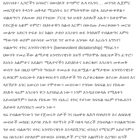
አሰናብቶ፣ አጋሮችን አሳፍሮ፣ በውህደት ተጣምሮ ሌላ የአንባ…. መንገድ ሊጀምር
መዘጋጀቱን ትላንት ጠቅላይ ሚኒስትሩ እና ምክትላቸው በይፋ አስታውቀዋል።
ብልጽግናን ያለመው ይህ የገዢው ፓርቲ ጉዞ ሁለት እድሎች አሉት። ከቀድሞው
የድርጅቱ አቋም ተምሮ፣ ስህተቶቹን ከልብ አርሞ፣ በውስጡ ያመረቀዘውን መርዝ
ሙልጭ አድርጎ ተፍቶ እና ከልቡ ታድሶ አገሪቱን ወደ ትክክለኛ የብልጽግና አምባ
ማውጣት ወይም በተሳሳተ መንገድ ገኖ ወጥቶ አንባው ላይ እራሱን አግንኖ፤
ብልጽግና ተኮር አንባገነናዊነትን (benevolent dictatorship) ማስፈን።
ህውሃት የመራችው ልማታዊ አንባገነናዊነት እፍኝ የማይሞሉ ከበርቴዎችን ፈጥሮ፣
እነሱኑ አልምቶና አደልቦ፣ ሚሊዮኖችን አደህይቶና አቆርቁዞ፣ አገሪቱን መቀመቅ
ውስጥ ከቶ በዚህ ሳምንት ግብአተ ተመሬቱ ተፈጽሟል። ልማታዊው አንባገነናዊነት
ቢቀበርም አብረውት ያልተቀበሩትን በሽታዎች ግን ሲያቆረቁዘው ለኖረው ሕዝብ እና
ላደኸያት አገር አውርሶ ነው የሞተው። ሙስናው፣ የጎሳው ክፍፍል እና የከፋው
ድህነት ዛሬም አገሪቱን ዋጋ እያስከፈለ ነው። ነገም እንዲህ በቀላሉ የሚለቀን
አይመስለኝም። ከሁሉ የከፋው ግን ብሔር ተኮር የሆነው ክፍፍል ዛሬም የንጹሐንን
ሕይወት እያስገበረን መሆኑ ነው።
ዛሬ የብልጽግናውን ጉዞ የጀመሩት ሰዎች ገና በጠዋቱ ለሕግ የበላይነት እና ለሰበአዊ
መብቶች መከበር እያሳዩ ያሉት ዳተኝነት ይች ባቄላ ካደረች ያስብላል። የብልጽግናው
ጉዞ ወደ ብልጽግና ተኮር አንባገነናዊነት እንዳይሸጋገር ብንሰጋ የሚገርም አይሆንም።
ዛሬ በአገሪቱ፤ በተለይም በተወሰኑ አካባቢዎች ሥርዓት አልበኝነት ሲነግስ፣ ዜጎች