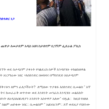
ክንድር ነጋ
ርቢ ጨዋታ ለመታደም አዲስ አበባ ስታድየም ቢገኝም ፌደራል ፖሊስ
ገኘት ወደ ስታዲየም ያቀኑት የባልደረስ ስዎች እንዳይገቡ ተከልክለዋል
ት አነጋግሬው ነበር ።እስክንድር በወከባና በማስገደድ እስታዲየም
ማቅናቱን ለምን ፈለጋችሁት? ለሚለው ጥያቄዬ እስክንድር ሲመልስ ” እኛ
ጭትና ከመራራቅ ወጥተው ወደ እንድነት መንፈስ እንዲገቡ መልእክት
ንድነት ለአዲሰአበቤዊያን አንድነት አስተዋፆ አለው” ብሏል:: ከዚህ የዘለለ
 ስልም ጠይቄው ነበር:: ሲመልስም ” አልነበረንም:: እኛ ወደዚያ የሄድነው