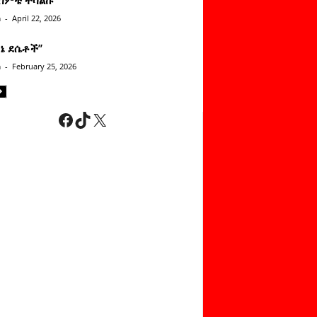
n
-
April 22, 2026
ነኔ ደሴቶች’’
n
-
February 25, 2026
Facebook
TikTok
X