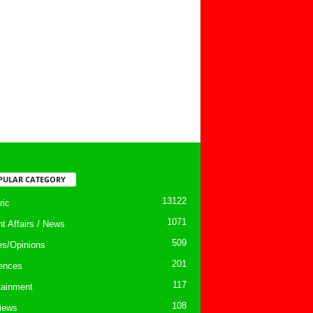
PULAR CATEGORY
13122
ic
1071
nt Affairs / News
509
les/Opinions
201
ences
117
tainment
108
views