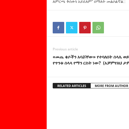
ለምርጫ ቅስቀሳ አይደለም” በማለት መልሶልኛል::
Previous article
«መጤ ቄሶችን አባሯቸው» የተባለበት ሰላሌ ወ
የጥንቱ ሰላላ የማን ርስት ነው? (አቻምየለህ ታ
RELATED ARTICLES
MORE FROM AUTHOR