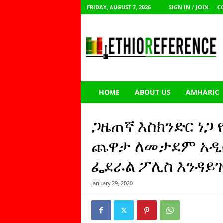
FRIDAY, AUGUST 7, 2026
SIGN IN / JOIN
C
E
t
h
i
o
R
e
HOME
ABOUT US
AMHARIC
f
e
r
ጋዜጠኛ እስክንድር ነጋ 
e
n
ጨዋታ ለመታደም አዲስ
c
ፌደራል ፖሊስ እንዳይገ
e
January 29, 2020