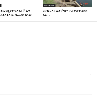
c
Amharic
ስትራቴጂያዊ ፍላጎቶች እና
«ተከዜ ለሁለታችንም ተፈጥሯዊ ወሰን
ተቀላቀለው የአፋብን ክንፍ!
ነው!»