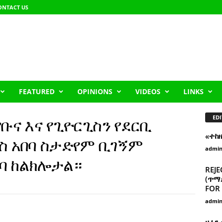
ONTACT US
FEATURED
OPINIONS
VIDEOS
LINKS
EDI
የቡና እና የጊዮርጊስን የደርቢ
«ተከ
 አበባ ስታድየም ቢገኝም
admi
ባ ከልክሎታል።
REJE
(ጥማድ
FOR 
admi
ዘፈን