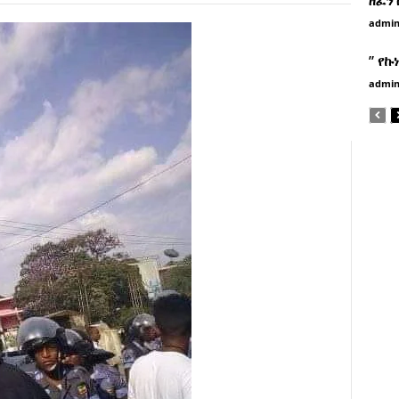
admi
” የኩ
admi