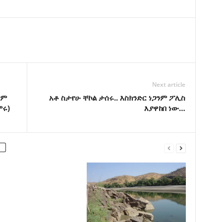
Next article
ይም
አቶ ስታየሁ ቸኮል ታሰሩ.. እስክንድር ነጋንም ፖሊስ
ምሩ)
እያዋከበ ነው…