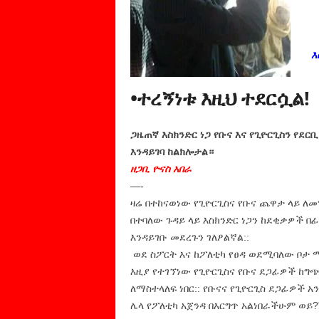
እስ
•ተረኝነቱ እዚህ ተደርሷል!
ጋዜጠኛ እስክንድር ነጋ የቡና እና የጊዮርጊስን የደ
እንዳይገባ ከልክሎታል።
ዘጋቢ ዮናስ አበራ
—-
ዛሬ በተከናወነው የጊዮርጊስና የቡና ጨዋታ ላይ ለመ
በተባለው ጉዳይ ላይ እስክንድር ነጋን ከደቂቃዎች በፊ
እንዳይገቡ መደረጉን ገለፆልኛል::
ወደ ስፖርት እና ከፖለቲካ የፀዳ ወደሚባለው ቦታ 
እዚያ የተገኘነው የጊዮርጊስና የቡና ደጋፊዎች ከግ
ለማስተላለፍ ነበር:: የቡናና የጊዮርጊስ ደጋፊዎች አ
ሌላ የፖለቲካ አጀንዳ በእርግጥ አልነበራችሁም ወይ?”