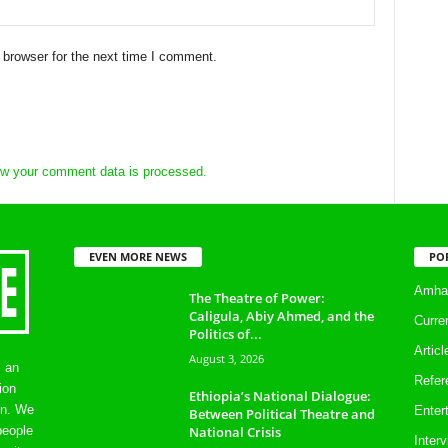
 browser for the next time I comment.
w your comment data is processed.
EVEN MORE NEWS
PO
Amhar
The Theatre of Power:
Caligula, Abiy Ahmed, and the
Curre
Politics of...
Artic
August 3, 2026
s an
Refer
ion
Ethiopia’s National Dialogue:
on. We
Enter
Between Political Theatre and
National Crisis
people
Inter