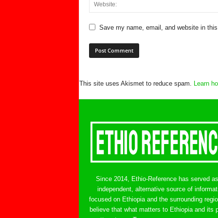
Save my name, email, and website in this
This site uses Akismet to reduce spam.
Learn ho
Since 2014, Ethio-Reference has served a
independent, alternative source of informat
focused on Ethiopia and the surrounding regi
believe that what matters to Ethiopia and its 