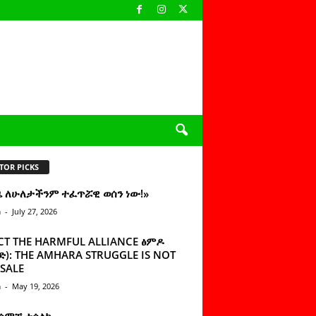
TOR PICKS
ዜ ለሁለታችንም ተፈጥሯዊ ወሰን ነው!»
n
-
July 27, 2026
CT THE HARMFUL ALLIANCE ፅምዶ
): THE AMHARA STRUGGLE IS NOT
SALE
n
-
May 19, 2026
 ሰምቼ ተሳልኩ