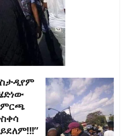
ስታዲየም
ሄድነው
ለምርጫ
ቅስቀሳ
ይደለም!!!”