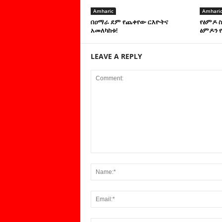
Amharic
Amhari
በዐማራ ደም የጨቀየው ርእዮትና
የፅምዶ 
አመለካከቱ!
ፅምዶን የ
LEAVE A REPLY