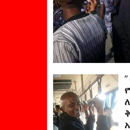
“
የ
አ