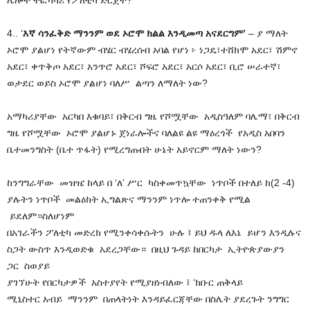
4.. ‘
እኛ ሳንፈቅድ ማንንም ወደ ኦሮሞ ክልል እንዲመጣ አናደርግም’
– ያ ማለት
ኦሮሞ ያልሆነ የትኛውም ብሄር ብሄረሰብ አባል የሆነ ፦ ነጋዴ፣ተሸክሞ አደር፣ ሽምኖ
አደር፣ ቀጥቅጦ አደር፣ አንጥሮ አደር፣ ሾፍሮ አደር፣ አርሶ አደር፣ ቢሮ ሠራተኛ፣
ወታደር ወይስ ኦሮሞ ያልሆነ ባለሥ ልጣን ለማለት ነው?
አማካሪያቸው አርካበ እቁባይ፣ በቅርብ ግዜ የሾሟቸው አዲስዓለም ባሌማ፣ በቅርብ
ግዜ የሾሟቸው ኦሮሞ ያልሆኑ ጀነራሎችና ባለልዩ ልዩ ማዕረጎች የአዲስ አበባን
ቤተመንግስት (ቤተ ጥፋት) የሚረግጡበት ሁኔት አይኖርም ማለት ነውን?
ከንግግራቸው መዝዤ ከላይ በ ‘ለ’ ሥር ካስቀመጥኳቸው ነጥቦች በተለይ ከ(2 -4)
ያሉትን ነጥቦች መልዕክት ኢግልጽና ማንንም ነጥሎ ተጠንቀቅ የሚል
ይደለም።ስለሆነም
በአገራችን ፖለቲካ መድረክ የሚንቀሳቀሱትን ሁሉ ፤ ይህ ዱላ ለእኔ ይሆን እንዲሉና
ስጋት ውስጥ እንዲወድቁ አደረጋቸው። በዚህ ጉዳይ ከበርካታ ኢትዮጵያውያን
ጋር ስወያይ
ያገኘሁት የበርካታዎች አስተያየት የሚያዘነብለው ፤ ‘ክቡር ጠቅላይ
ሚኒስተር አብይ ማንንም በጠላትነት እንዳይፈርጃቸው በስሌት ያደረጉት ንግግር