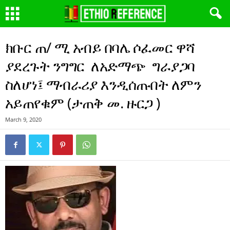
ክቡር ጠ/ ሚ አብይ በባሌ ሶፈመር ዋሻ
ያደረጉት ንግግር ለአድማጭ ግራያጋባ
ስለሆነ፤ ማብራሪያ እንዲሰጡበት ለምን
አይጠየቁም (ታጠቅ መ. ዙርጋ )
March 9, 2020