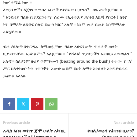
ነው’ የሚል ነው ።
ለወያኔዎች፣ ለጀዋርና ግብረ አበሮች የተሰነዘር ቢሆንስ? ብዬ ጠየቅኳቸው ።
“ እንደዚያ ግልጽ ቢያደርጉትማ ሰፊው የኢትዮጵያ ሕዝብ እስይ! ይበርቱ ! ከጎኖ
ነን! በማለት ለድጋፍ ሰልፍ ይወጣ ነበር” አሉኝ። እኔም መቶ በመቶ እስማማለሁ
አልኳቸው።
ብዙ ሃይሎች በጥርጣሬ ከሚጠሏቸው ግልጽ አድርገውት ጥቂቶች ጠላት
ቢያደርጓቸው አይሻልምን? አልኳቸው። “ይሻላል! ጥያቄያችን አደባባይ አውጣልን “
አሉኝ። ስለሆነም ዙሪያ ጥምጥሙን (beating around the bush) ትተው በ ‘ለ’
ሥር ስለተነጠቡትን ነጥቦችን አውድ ወይም ይዘት ለማን እንደሆነ እንዲያብራሩ
ይጠየቁ እላለሁ
Previous article
Next article
አዲስ አበባ ውስጥ ጀሞ ሁለት አካባቢ
ቀበሌ/ወረዳ የሕዝብ ቢሆን?
እንዲህ ሆነላችሁ! (ዳግማዊ ጉዱ
(ከይኄይስ እውነቱ)