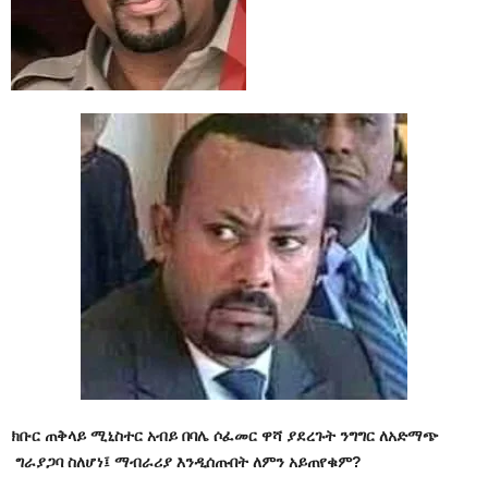
ክቡር ጠቅላይ ሚኒስተር አብይ በባሌ ሶፈመር ዋሻ ያደረጉት ንግግር ለአድማጭ
ግራያጋባ ስለሆነ፤ ማብራሪያ እንዲሰጡበት ለምን አይጠየቁም?