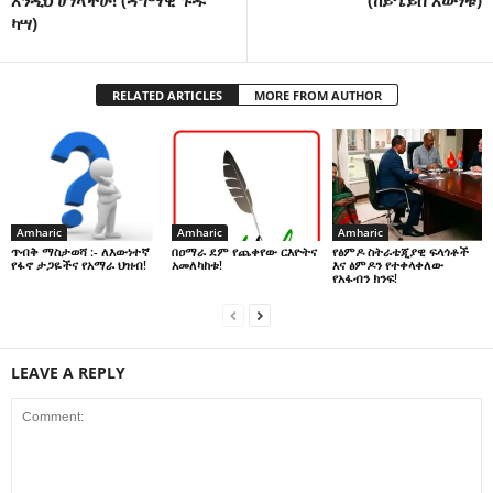
ካሣ)
RELATED ARTICLES
MORE FROM AUTHOR
Amharic
Amharic
Amharic
በዐማራ ደም የጨቀየው ርእዮትና
የፅምዶ ስትራቴጂያዊ ፍላጎቶች
ጥብቅ ማስታወሻ :- ለእውነተኛ
አመለካከቱ!
እና ፅምዶን የተቀላቀለው
የፋኖ ታጋዬችና የአማራ ህዝብ!
የአፋብን ክንፍ!
LEAVE A REPLY