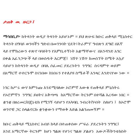
ታጠቅ መ. ዙርጋ ፤
ማሳሰቢያ፦
ከትላንት ወዲያ ትላንት አይሆኑም ። ይህ ጽሁፍ ክቡር ጠቅላይ ሚኒስተር
ትላንት በዓባይ ወንዛችን ግድብ በመገንባት ሂደት፣ትራምፕ ግብጽን ደግፎ በእኛ
ላይ የሞከረውን ተጽኖ ባሳዩትን የእምቢተኝነት አቋማቸውና በአንዳንድ አገር
በቀል አፈንጋጭች ላይ በወሰዱት እርምጃ፤ ነሸጥ ነሽጥ ከመሰኘት ስሜት አኳያ
ሳይሆን ከትላንት ወዲያ በባሌ ሶፈመር ያደረጉትን ንግግር ስናዳምጥ ወይም
በአማርኛ ተተርጉሞ ስናነበው ከነበሩን የተለያዩ ስሜቶች አንጻር እንድናየው ነው ።
ነገር ከሥሩ ውሃ ከምንጩ እንደሚባለው ኦሮምኛ አውቄ የጠቅላይ ምኒስትሩ
የኦሮምኛን ንግግር ይዘትና አቅጣጫ ከአማርኛው ትርጉም በተሻል እረዳው ነበር ።
ቋንቋ በዘረመር/በጄኔቲክ የሚገኝ ሳይሆን የአካባቢ ንብረት/ሃብት ስለሆነ ፤ ከኦሮሞ
ወገኖቼ ጋር ስላልኖርኩ ቋንቋውን የማወቅ እድል አልገጠመኝም ።
ክቡር ጠቅላይ ሚኒስተር አብይ ከላይ በተጠቀሰው ሥፍራ ያደረጉትን ንግግር፤
እንደ አማርኛው ትርጉም ከሆነ ግልጽ የሆነና ግልጽ ያልሆነ አውዶች/ኮንቴክስት