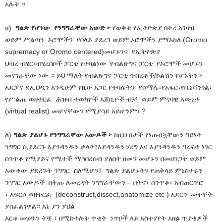
አሉት ።
ሀ)
ግልጽ የሆነው የንግግራቸው አውድ ፦
የወቅቱ የኢትዮጵያ በትረ አገዛዝ
ወይም ሥልጣን ኦሮሞችን የበላይ ያደረገ ወይም ኦሮሞችን ያማአከለ (Oromo
supremacy or Oromo centered)መሆኑንና የኢትዮጵያ
ህብረ ብሄር፣ብሄረሰቦች ፓርቲ የተባልነው ‘የብልጽግና ፓርቲ’ የኦሮሞች መሆኑን
መናገራቸው ነው ። ይህ ማለት የብልጽግና ፓርቲ ኅብረቶች/ኮልሽን የሆኑትን ፦
አዴፓና ደኢህዲን እንዲሁም የዚሁ አጋር የተባሉትን የሶማሌ፣የአፋር፣የቤኔሻንጎል፣
የሥልጤ ወዘተርፈ ሕዝብ ተወካዮች አጃቢዮች ብቻ ወይም ምናባዊ እውነታ
(virtual realist) መሆናቸውን የሚያሳይ አይሆንምን ?
ለ)
ግልጽ ያልሆኑ የንግግራቸው አውዶች ፦
ከዚህ በታች የነጠብኳቸውን ዓይነት
ንግግር ሲያደርጉ እያንዳንዱን ቃላት፣እያዳንዱን ሃረግ እና እያንዳንዱን ዓረፍተ ነገር
ሰንጥቆ የሚያይና የሚተች ማኅበረሰብ ያለበት ዘመን መሆኑን በመዘንጋት ወይም
አውቀው ያደረጉት ንግግር ስለሚሆን፤ ግልጽ ያልሆኑትን የጠቅላይ ምኒስተሩን
ንግግር አውዶች በቅጡ ለመረዳት ንግግራቸውን – በትኖ፣ ሰንጥቆ፣ አብጠርጥሮ
፣ አፍርሶ ወዘተርፈ (deconstruct,dissect,anatomize etc ) አደርጎ መተቸት
ያስፈልገዋል። እኔ ያን ያህል
እርቆ መሄዱን ትቼ ፣ በሚከተሉት ጥቂት ነጥቦች ላይ አስተያየት አዘል ጥያቄዎች