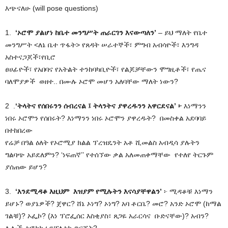
እጭናለሁ (will pose questions)
1.
‘ኦሮሞ ያልሆነ ከቤተ መንግሥት ጠራርገን እናውጣለን’
– ይህ ማለት የቤተ
መንግሥት <ለኔ ቤተ ጥፋት> የጸዳት ሠራተኞች፣ ምግብ አብሳዮች፣ እንግዳ
አስተናጋጆች፣የቢሮ
ፀሀፊዮች፣ የአበባና የአትልት ተንከባካቢዮች፣ የልጆቻቸውን ሞግዚቶች፣ የጤና
ባለሞያዎች ወዘተ.. በሙሉ ኦሮሞ መሆን አለባቸው ማለት ነውን?
2 .
‘ትላትና የሰበሩንን ሰብረናል ፤ ትላንትና ያዋረዱንን አዋርደናል’ ፦
እነማንን
ነበሩ ኦሮሞን የሰበሩት? እነማንን ነበሩ ኦሮሞን ያዋረዱት? በመስቀል አደባባይ
በተከበረው
የሬቻ በዓል ዕለት የኦሮሚያ ክልል ፕረዝዴንት አቶ ሺመልስ አብዲሳ ያሉትን
ግልባጭ አይደለምን? ‘ነፍጠኛ’’ የተሰኘው ቃል አለመጠቀማቸው የተለየ ትርጉም
ያሰጠው ይሆን?
3.
‘እንደሚዳቆ እዚህም እዝያም የሚሉትን እናሳያቸዋልን’
፦ ሚዳቆቹ እነማን
ይሆኑ? ወያኔዎች? ጀዋር? ሸኔ ኦነግ? ኦነግ? አባ ቶርቤ? መሮ? አንድ ኦሮሞ (ከማል
ገልቹ)? ኦፌኮ? (እነ ፕሮፌሰር እስቂያስ፣ ጸጋዬ አራርሳና ቡድናቸው)? አብን?
ሌሎች ተፎካካሪ የፖለቲካ ድርጀት?