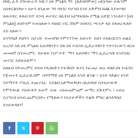
በባሏ ፊት ያስነውራት ነበር። ዐፄ ምኒልክ ግን [ለሕዝባቸው] «ለኋላው ሁሉንም
አስቀርልሃለሁ። አሁን ለጊዜው ግን ባላገር የሆንህ እንደ አቅምህ እህል እያወጣህ
ለወታደር ቀለብ ስጥ እንዲ ወታደር በቤትህ አይግባብህ» የሚል አዋጅ ነገሩለት። [ዐፄ
ምኒልክ] ይህንንም የመሰለውን የከበደ ነገር ሸክም ከባላገሩ ጫንቃ ላይ ስላወረዱለት
ደስ አለው።
እንግዲህ! ይህንን በታሪክ ተመዝግቦ የምናገኘው እውነት ይዘን ተክለብርሃን ወልደ
አረጋይ ስለ ዐፄ ምኒልክ አሐዳዊነትና ስለ ዐፄ ዮሐንስ ፌዴራላዊነት የተናገረውን በርሱ
መመዘኛ ስንመረምር ከሁለቱ ነገሥታት ማን አሐዳዊና ማን ፌዴራላዊ እንደነበር
መናገር አይከብድም።
ስለዚህ ሳትመረምር ሀሳብ የሌለበትን የፋሽስት ወያኔ የፈጠራ ወሬ ይዘህ ዐፄ ዮሐንስ
የጀመሩት ፌዴራሊዝም በዳግማዊ ዐፄ ምኒልክ አንድ ቋንቋ ፣ አንድ ባሕልና አንድ
ሃይማኖት ፖሊሲ ተጨናገፈ እያልህ አለማወቅህን በአደባባይ ስታስታውቅ
የምትውል የእውቀት ጾመኛ ሁሉ «ከመጠምጠም መማር ይቅደም» ፤ «ወሬ
ሲነግሩህ ሀሳብ ጨምርበት» የሚለውን የአያቶቻችን ጥልቅ ምክር ልንለግስህ
እንደወዳለን!