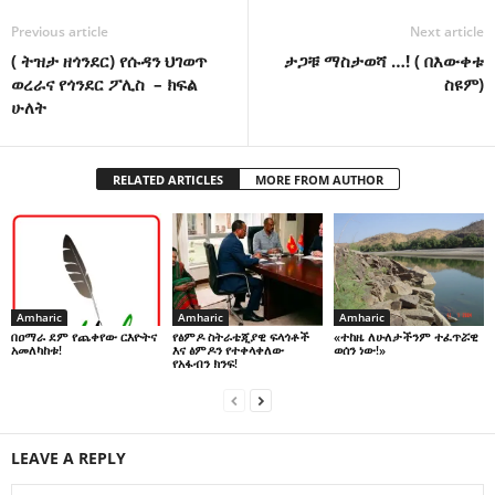
Previous article
Next article
( ትዝታ ዘጎንደር) የሱዳን ህገወጥ
ታጋቹ ማስታወሻ …! ( በእውቀቱ
ወረራና የጎንደር ፖሊስ – ክፍል
ስዩም)
ሁለት
RELATED ARTICLES
MORE FROM AUTHOR
Amharic
Amharic
Amharic
በዐማራ ደም የጨቀየው ርእዮትና
የፅምዶ ስትራቴጂያዊ ፍላጎቶች
«ተከዜ ለሁለታችንም ተፈጥሯዊ
አመለካከቱ!
እና ፅምዶን የተቀላቀለው
ወሰን ነው!»
የአፋብን ክንፍ!
LEAVE A REPLY