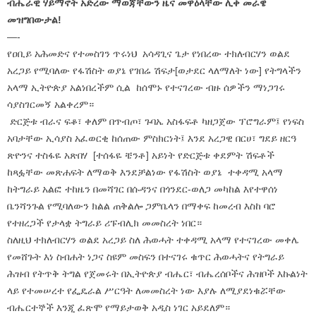
ብሔራዊ ሃይማኖት አድረው ማወጃቸውን ዜና መዋዕላቸው ሊቀ መራዌ
መዝግበውታል!
—-
የዐቢይ አሕመድና የተመስገን ጥሩነህ አሳዳጊና ጌታ የነበረው ተክለብርሃን ወልደ
አረጋይ የሚባለው የፋሽስት ወያኔ የገበሬ ሽፍታ[ወታደር ላለማለት ነው] የትግላችን
አላማ ኢትዮጵያ አልነበረችም ሲል ከሰሞኑ የተናገረው ብዙ ሰዎችን ማነጋገሩ
ሳያስገርመኝ አልቀረም።
ድርጅቱ ብራና ፍቆ፣ ቀለም በጥብጦ፣ ጉባኤ አስፋፍቶ ካዘጋጀው ፕሮግራም፤ የነፍስ
አባታቸው ኢሳያስ አፈወርቂ ከሰጠው ምስክርነት፤ እንደ አረጋዊ በርሀ፣ ግደይ ዘርዓ
ጽዮንና ተስፋዬ አጽበሃ [ተሰፋዬ ቼንቶ] አይነት የድርጅቱ ቀደምት ሽፍቶች
ከጻፏቸው መጽሐፍት ለማወቅ እንደቻልነው የፋሽስት ወያኔ ተቀዳሚ አላማ
ከትግራይ አልፎ ተከዜን በመሻገር በሱዳንና በጎንደር-ወለጋ መካከል እየተዋሰነ
ቤንሻንጉል የሚባለውን ክልል ጠቅልሎ ጋምቤላን በማቀፍ ከመረብ እስከ ባሮ
የተዘረጋች የታላቋ ትግራይ ሪፑብሊክ መመስረት ነበር።
ስለዚህ ተክለብርሃን ወልደ አረጋይ ስለ ሕወሓት ተቀዳሚ አላማ የተናገረው መቀሌ
የመሸጉት እነ ስብሐት ነጋና ስዩም መስፍን በተናገሩ ቁጥር ሕወሓትና የትግራይ
ሕዝብ የትጥቅ ትግል የጀመሩት በኢትዮጵያ ብሔር፣ ብሔረሰቦችና ሕዝቦች እኩልነት
ላይ የተመሠረተ የፌዴራል ሥርዓት ለመመስረት ነው እያሉ ለሚያደነቁሯቸው
ብሔርተኞች እንጂ ፈጽሞ የማይታወቅ አዲስ ነገር አይደለም።