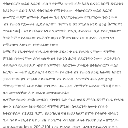
ተክለብርሃን ወልደ አረጋይ ራሱን የተማረ ቴክኖክራት እያለ ሲናገር ስሰማ ድፍረቱን
አደነቅሁ። ራሱን እንደ ቴክኖክራት የሚቆጥረው ተክለብርሃን ወልደ አረጋይ
ለመማር ወይም ለማወቅ ያጠፋው ጊዜ እንደሚቆጨው የሚናገረው ጉድ ነው።
ዐፄ ዮሐንስ የጀመሩት ፌዴራሊዝም በዳግማዊ ዐፄ ምኒልክ አንድ ቋንቋ [አማርኛን
ማለቱ ነው] ፣ አንድ ባሕልና አንድ ሃይማኖት ፖሊሲ ተጨናገፈ ሲል ያስተጋባውም
ቅርሻትም የተለመደው የፋሽስት ወያኔዎች ድንቁርና ነው። ታሪኩ ሲወጣ ግን
የሚያሳየን እውነታ በተቃራኒው ነው።
አማርኛን የኢትዮጵያ ብሔራዊ ቋንቋ ያደረጉት ዐፄ ዮሐንስ ናቸው። ዳግማዊ
ምኒልክ በዘመናቸው ያስቀጠሉት ዐፄ ዮሐንስ ሕጋዊ ያደረጉትን ነው። ኦርቶዶክስ
ተዋሕዶን የኢትዮጵያ ብቸኛ ሃይማኖት አድርገው ያወጁት በተክለብርሃን ወልደ
አረጋይ መመዘኛ ፌዴራሊዝ ተደርገው የቀረቡት ዐፄ ዮሐንስ እንጂ አሐዳዊ አድርጎ
ያቀረባቸው ዐፄ ምኒልክ አይደሉም። ዐፄ ዮሐንስ አማርኛን ብሔራዊ ቋንቋ
ማድረጋቸውን፤ ኦርቶዶክስ ተዋህዶን ብሔራዊ ሃይማኖት አድረው ማወጃቸውን
ዜና መዋዕላቸው ሊቀ መራዌ መዝግበውታል።
ሌላኛው የዘመኑ ታሪክ መዝጋቢ ብላቴን ጌታ ኅሩይ ወልደ ሥላሴ ደግሞ በዐፄ ዮሐንስ
ዘመን ስለነበረው አስተዳደርና ዳግማዊ ምኒልክ ስላደረጉት ለውጥ በስፋት
አቅርበዋል። በ1931 ዓ.ም. በእንግሊዝ ባዝ ከዚህ አለም በሞት የተለዩት ብላቴን
ጌታ ኅሩይ «የኢትዮጵያ ታሪክ ከንግሥተ ሳባ እስከ ታላቁ የአድዋ ድል» በሚለው
መጽሐፋቸው [ከገጽ 209-210] በዐፄ ዮሐንስ ዘመን ሕዝብ የተመረረባቸውን