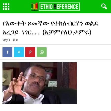
የእውቀት ጾመኛው የተክለብርሃን ወልደ
አረጋይ ነገር. . . (አቻምየለህ ታምሩ)
May 1, 2020