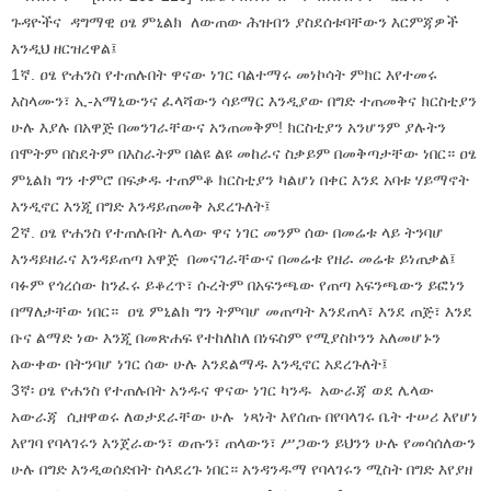
ጉዳዮችና ዳግማዊ ዐፄ ምኒልክ ለውጠው ሕዝብን ያስደሰቱባቸውን እርምጃዎች
እንዲህ ዘርዝረዋል፤
1ኛ. ዐፄ ዮሐንስ የተጠሉበት ዋናው ነገር ባልተማሩ መነኮሳት ምክር እየተመሩ
እስላሙን፣ ኢ-አማኒውንና ፈላሻውን ሳይማር እንዲያው በግድ ተጠመቅና ክርስቲያን
ሁሉ እያሉ በአዋጅ በመንገራቸውና አንጠመቅም! ክርስቲያን አንሆንም ያሉትን
በሞትም በስደትም በእስራትም በልዩ ልዩ መከራና ስቃይም በመቅጣታቸው ነበር። ዐፄ
ምኒልክ ግን ተምሮ በፍቃዱ ተጠምቆ ክርስቲያን ካልሆነ በቀር እንደ አባቱ ሃይማኖት
እንዲኖር እንጂ በግድ እንዳይጠመቅ አደረጉለት፤
2ኛ. ዐፄ ዮሐንስ የተጠሉበት ሌላው ዋና ነገር መንም ሰው በመሬቱ ላይ ትንባሆ
እንዳይዘራና እንዳይጠጣ አዋጅ በመናገራቸውና በመሬቱ የዘራ መሬቱ ይነጠቃል፤
ባፉም የጎረሰው ከንፈሩ ይቆረጥ፣ ሱረትም በአፍንጫው የጠጣ አፍንጫውን ይፎነን
በማለታቸው ነበር። ዐፄ ምኒልክ ግን ትምባሆ መጠጣት እንደጠላ፣ እንደ ጠጅ፣ እንደ
ቡና ልማድ ነው እንጂ በመጽሐፍ የተከለከለ በነፍስም የሚያስኮንን አለመሆኑን
አውቀው በትንባሆ ነገር ሰው ሁሉ እንደልማዱ እንዲኖር አደረጉለት፤
3ኛ፡ ዐፄ ዮሐንስ የተጠሉበት አንዱና ዋናው ነገር ካንዱ አውራጃ ወደ ሌላው
አውራጃ ሲዘዋወሩ ለወታደራቸው ሁሉ ነጻነት እየሰጡ በየባላገሩ ቤት ተሠሪ እየሆነ
እየገባ የባላገሩን እንጀራውን፣ ወጡን፣ ጠላውን፣ ሥጋውን ይህንን ሁሉ የመሳሰለውን
ሁሉ በግድ እንዲወሰድበት ስላደረጉ ነበር። አንዳንዱማ የባላገሩን ሚስት በግድ እየያዘ