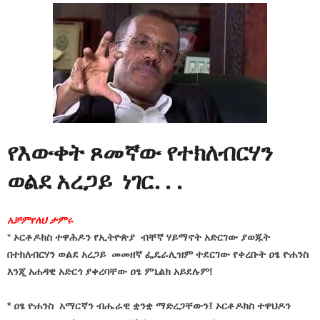
የእውቀት ጾመኛው የተክለብርሃን
ወልደ አረጋይ ነገር. . .
አቻምየለህ ታምሩ
*
ኦርቶዶክስ ተዋሕዶን የኢትዮጵያ ብቸኛ ሃይማኖት አድርገው ያወጁት
በተክለብርሃን ወልደ አረጋይ መመዘኛ ፌዴራሊዝም ተደርገው የቀረቡት ዐፄ ዮሐንስ
እንጂ አሐዳዊ አድርጎ ያቀረባቸው ዐፄ ምኒልክ አይደሉም!
* ዐፄ ዮሐንስ አማርኛን ብሔራዊ ቋንቋ ማድረጋቸውን፤ ኦርቶዶክስ ተዋህዶን