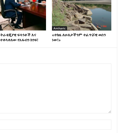
c
Amharic
ስትራቴጂያዊ ፍላጎቶች እና
«ተከዜ ለሁለታችንም ተፈጥሯዊ ወሰን
ተቀላቀለው የአፋብን ክንፍ!
ነው!»