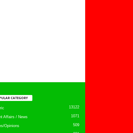
PULAR CATEGORY
13122
ic
1071
nt Affairs / News
509
les/Opinions