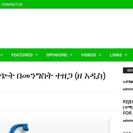
CONTACT US
FEATURED
OPINIONS
VIDEOS
LINKS
EDI
ጭት በመንግስት ተዘጋ (ዘ አዲስ)
«ተከ
admi
REJE
(ጥማድ
FOR 
admi
ዘፈን