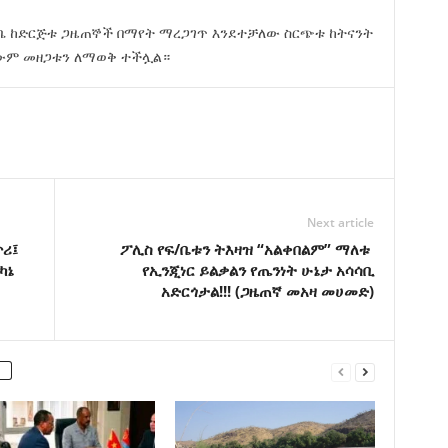
ቤ ከድርጅቱ ጋዜጠኞች በማየት ማረጋገጥ እንደተቻለው ስርጭቱ ከትናንት
ሮውም መዘጋቱን ለማወቅ ተችሏል።
Next article
ሪ፤
ፖሊስ የፍ/ቤቱን ትእዛዝ “አልቀበልም” ማለቱ
ካኔ
የኢንጂነር ይልቃልን የጤንነት ሁኔታ አሳሳቢ
አድርጎታል!!! (ጋዜጠኛ መአዛ መሀመድ)