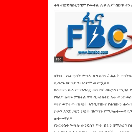
ፋና ብሮድካስቲንግም የመቀሌ ኤፍ ኤም ስርጭቱን 
በቅርቡ የአርቲስት ሃጫሉ ሁንዴሳን ሕልፈት ተከትሎ 
ሲዳረጉ በርካታ ንብረትም ወድሟል።
ክስተቱን ሁሉም የአገሪቷ መገናኛ ብዙኃን በሚባል 
የባለሥልጣኑ ምክትል ዋና ዳይሬክተር አቶ ወንድወሰ
ጫና ወጥተው በነጻነት እንዲዘግቡና የሕዝቡን ሐሳ
ይሁን እንጂ ይህን ነጻነት በአግባቡ የማይጠቀሙና 
ጠቁመዋል።
የአርቲስት ሃጫሉ ሁንዴሳን ሞት ሽፋን በማድረግ የ