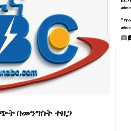
admi
” የኩ
admi
ጭት በመንግስት ተዘጋ