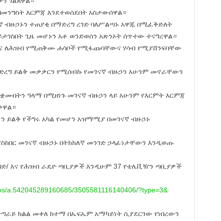
ን ገልጸዋል።
መንግስት እርምጃ እንደተወሰደበት አስታውሰዋል።
ናኛ ብዙኃኑን ተጠያቂ በማድረግ ረገድ ባለሥልጣኑ አዋጁ በሚፈቅድለት
ታገስበት ጊዜ መሆኑን አቶ ወንድወሰን አጽንኦት ሰጥተው ተናግረዋል።
ገርና ለሕዝብ የሚጠቅሙ ሐሳቦች የሚፋጩባቸውና ሃሳብ የሚያሸንፍባቸው
ድረግ ይልቅ መቃቃርን የሚሰብኩ የመገናኛ ብዙኃን አሁንም መኖራቸውን
ተቋቋሙበትን ዓላማ በሚዘነጉ መገናኛ ብዙኃን ላይ አሁንም የእርምት እርምጃ
ቀዋል።
ን ይልቅ የችግሩ አካል የመሆን አዝማሚያ በመገናኛ ብዙኃኑ
ማስከበር መገናኛ ብዙኃኑ በትክክለኛ መንገድ ኃላፊነታቸውን እንዲወጡ
የንግድ/ እና የሕዝብ ራዴዮ ጣቢያዎች እንዲሁም 37 የቴሌቪዥን ጣቢያዎች
s/a.
542045289160685/
3505581116140406/?type=3&
ትግራይ ክልል መቀለ ከተማ በኤፍኤም አማካይነት ሲያደርገው የነበረውን