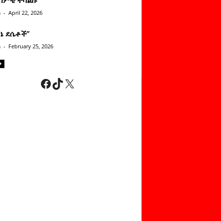
n
-
April 22, 2026
ነኔ ደሴቶች’’
n
-
February 25, 2026
Facebook
TikTok
X