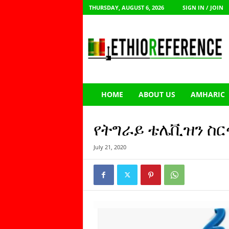
THURSDAY, AUGUST 6, 2026
SIGN IN / JOIN
E
t
h
i
o
R
e
HOME
ABOUT US
AMHARIC
f
e
r
የትግራይ ቴሌቪዝን ስር
e
n
July 21, 2020
c
e