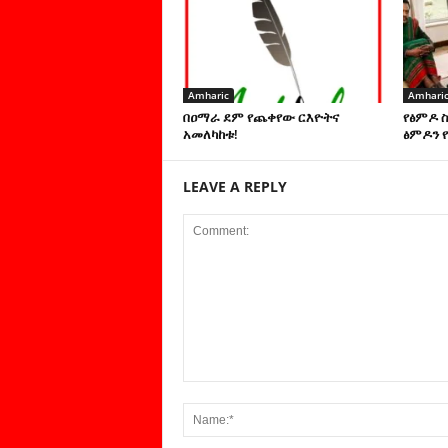
Amharic
Amhari
በዐማራ ደም የጨቀየው ርእዮትና
የፅምዶ 
አመለካከቱ!
ፅምዶን የ
LEAVE A REPLY