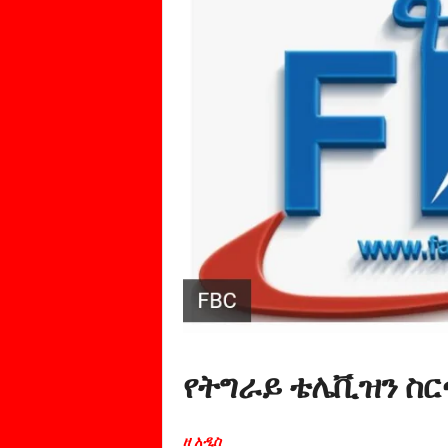
የትግራይ ቴሌቪዝን ስር
ዘ አዲስ