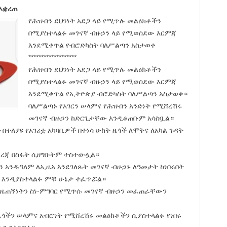
አቋረጠ
የሕዝብን ደህንነት አደጋ ላይ የሚጥሉ መልዕክቶችን
በሚያስተላልፉ መገናኛ ብዙኃን ላይ የሚወሰደው እርምጃ
እንደሚቀጥል የብሮድካስት ባለሥልጣን አስታወቀ
*******************
የሕዝብን ደህንነት አደጋ ላይ የሚጥሉ መልዕክቶችን
በሚያስተላልፉ መገናኛ ብዙኃን ላይ የሚወሰደው እርምጃ
እንደሚቀጥል የኢትዮጵያ ብሮድካስት ባለሥልጣን አስታወቀ።
ባለሥልጣኑ የአገርን ሠላምና የሕዝብን አንድነት የሚሸረሽሩ
መገናኛ ብዙኃን ከድርጊታቸው እንዲቆጠቡም አሳስቧል።
በተለያዩ የአገሪቷ አካባቢዎች በተነሳ ሁከት ዜጎች ለሞትና ለአካል ጉዳት
ደረጃ በስፋት ሲዘግቡትም ተስተውሏል።
ን አንዱዓለም ለኢዜአ እንደገለጹት መገናኛ ብዙኃኑ ለዓመታት ከነበሩበት
ብ እንዲያስተላልፉ ምቹ ሁኔታ ተፈጥሯል።
የጋዜጠኝነትን ስነ-ምግባር የሚጥሱ መገናኛ ብዙኃን መፈጠራቸውን
ዜጎችን ሠላምና አብሮነት የሚሸረሽሩ መልዕክቶችን ሲያስተላልፉ የነበሩ