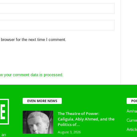
 browser for the next time I comment.
w your comment data is processed.
EVEN MORE NEWS
PO
Amhar
The Theatre of Power:
Caligula, Abiy Ahmed, and the
Curre
Politics of...
Artic
August 3, 2026
s an