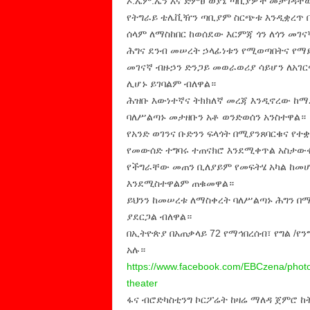
ኦ.ኤም.ኤን እና ድምፀ ወያኔ ጣቢያዎች መታገዳቸው
የትግራይ ቴሌቪዥን ጣቢያም ስርጭቱ እንዲቋረጥ በ
ሰላም ለማስከበር ከወሰደው እርምጃ ጎን ለጎን መገ
ሕግና ደንብ መሠረት ኃላፊነቱን የሚወጣበትና የማይ
መገናኛ ብዙኃን ድንጋይ መወራወሪያ ሳይሆን ለአ
ሊሆኑ ይገባልም ብለዋል።
ሕዝቡ እውነተኛና ትክክለኛ መረጃ እንዲኖረው ከማ
ባለሥልጣኑ መታዘቡን አቶ ወንድወሰን አንስተዋል።
የአንድ ወገንና ቡድንን ፍላጎት በሚያንጸባርቁና የ
የመውሰድ ተግባሩ ተጠናክሮ እንደሚቀጥል አስታው
የችግራቸው መጠን ቢለያይም የመፍትሄ አካል ከመሆ
እንደሚስተዋልም ጠቁመዋል።
ይህንን ከመሠረቱ ለማስቀረት ባለሥልጣኑ ሕግን በ
ያደርጋል ብለዋል።
በኢትዮጵያ በአጠቃላይ 72 የማኅበረሰብ፣ የግል /
አሉ።
https://www.facebook.com/
EBCzena/photo
theater
ፋና ብሮድካስቲንግ ኮርፖሬት ከዛሬ ማለዳ ጀምሮ ከ