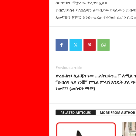
ስርጭቱን ማቋረጡ ተረጋግጧል።
የብሮድካስት ባለስልጣን ለጣብያው የጻፈውን ደብዳ
አመሻሹን ጀምሮ እንደተቋረጠ የተገለፀ ሲሆን ቢ
Previous article
ድረሱልን፣ ሊፈጁን ነው …አትርፉን…!” ለሚል ጥ
“ስብሰባ ላይ ነን!!!” የሚል ምላሽ እንዴት ያለ ጭ
ነው??? (መስፍን ማሞ)
RELATED ARTICLES
MORE FROM AUTHOR