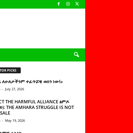
TOR PICKS
ዜ ለሁለታችንም ተፈጥሯዊ ወሰን ነው!»
n
-
July 27, 2026
CT THE HARMFUL ALLIANCE ፅምዶ
): THE AMHARA STRUGGLE IS NOT
SALE
n
-
May 19, 2026
 ሰምቼ ተሳልኩ