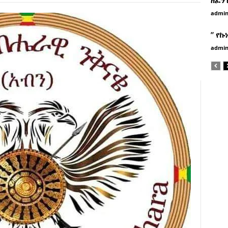
admi
” የኩ
admi