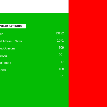
PULAR CATEGORY
13122
ic
1071
nt Affairs / News
509
les/Opinions
201
ences
117
tainment
108
views
51