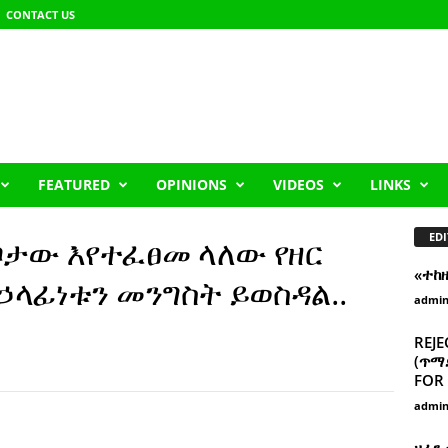
CONTACT US
FEATURED
OPINIONS
VIDEOS
LINKS
EDI
ቦታው እየተፈፀመ ላለው የዘር
«ተከ
ላፊነቱን መንግስት ይወስዳል..
admi
REJE
(ጥማድ
FOR 
admi
ዘፈን