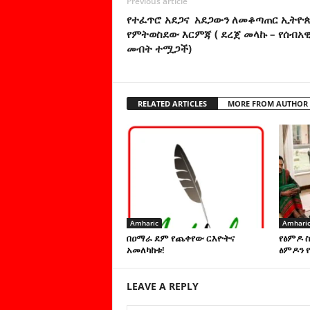
Previous article
የተፈጥሮ አደጋና አደጋውን ለመቆጣጠር ኢትዮ
የምትወስደው እርምጃ ( ደረጀ መላኩ – የሰብአ
መብት ተሟጋች)
RELATED ARTICLES
MORE FROM AUTHOR
Amharic
Amhari
በዐማራ ደም የጨቀየው ርእዮትና
የፅምዶ 
አመለካከቱ!
ፅምዶን የ
LEAVE A REPLY