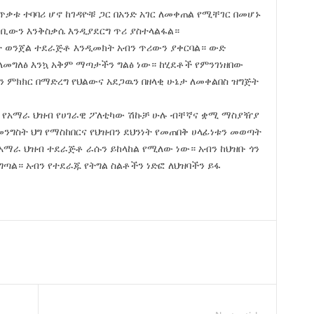
ቃቱ ተባባሪ ሆኖ ከገዳዮቹ ጋር በአንድ አገር ለመቀጠል የሚቸገር በመሆኑ
ገቢውን እንቅስቃሴ እንዲያደርግ ጥሪ ያስተላልፋል።
 ወንጀል ተደራጅቶ እንዲመክት አብን ጥሪውን ያቀርባል። ውድ
መግለፅ እንኳ አቅም ማጣታችን ግልፅ ነው። ከሂደቶች የምንገነዘበው
ምክክር በማድረግ የህልውና አደጋዉን በዘላቂ ሁኔታ ለመቀልበስ ዝግጅት
። የአማራ ህዝብ የሀገራዊ ፖለቲካው ሽኩቻ ሁሉ ብቸኛና ቋሚ ማስያዥያ
 መንግስት ህግ የማስከበርና የህዝብን ደህንነት የመጠበቅ ሀላፊነቱን መወጣት
አማራ ህዝብ ተደራጅቶ ራሱን ይከላከል የሚለው ነው። አብን ከህዝቡ ጎን
ጣል። አብን የተደራጁ የትግል ስልቶችን ነድፎ ለህዝባችን ይፋ