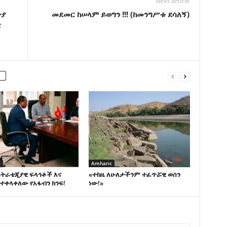
Next article
ጵያ
መደመር ከሠላም ይወግን !!! (ከመንግሥቱ ደሳለኝ)
ዊ
c
Amharic
ስትራቴጂያዊ ፍላጎቶች እና
«ተከዜ ለሁለታችንም ተፈጥሯዊ ወሰን
ተቀላቀለው የአፋብን ክንፍ!
ነው!»