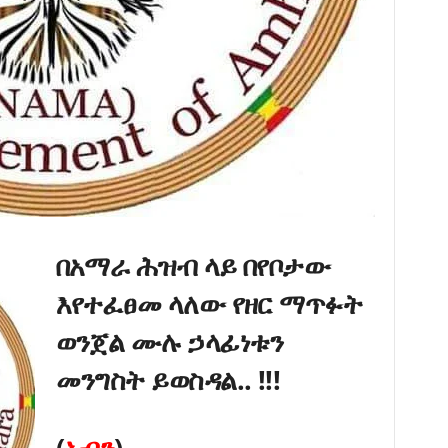
በአማራ ሕዝብ ላይ በየቦታው
እየተፈፀመ ላለው የዘር ማጥፉት
ወንጀል ሙሉ ኃላፊነቱን
መንግስት ይወስዳል.. !!!
(
አብን
)