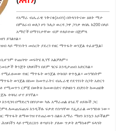
የአማራ ብሔራዊ ንቅናቄ(አብን) በትላንትናው ዕለት ማታ
በምዕራብ ወለጋ ዞን ጉሊሶ ወረዳ ጋዋ ጋንቃ ቀበሌ ከ200 በላይ
አማሮች በማንነታቸው ብቻ ተለይተው በጅምላ
ዘን ይገልፃል።
ሕዝብ ላይ ማንነትን መሰረት ያደረገ የዘር ማጥፋት ወንጀል ተፈፅሟል፤
 ቢሆንም ተጨባጭ መፍትሄ ሊገኝ አልቻለም።
ረመኔዎች ቅንጅት ህዝባችን በደም ጎርፍ እንዲታጠብ አድርጓል።
ይ የሚፈፀመው የዘር ማጥፋት ወንጀል ተባብሶ ቀጥሏል። መንግስትም
ማጥፋት ወንጀል በስሙ ከመጥራትና ብሔራዊ የደኅንነት ስጋት አድርጎ
ቶ የሚመጥን ርምጃ በወቅቱ ከመውሰድና የህዝቡን ደህንነት ከመጠበቅ
ጀሉ ተባባሪ ሆኖ ይገኛል።
ዞ እንዲገባ በማድረግ በየቦታው ካሉ አማራጠል ፅንፈኛ ሀይሎች ጋር
በጅምላ ለመጨፍጨፍ እንዲችሉ ፍቃድ የሰጣቸው የፌደራል መንግስቱ ነው።
የዘር ማጥፋት ለማውገዝ የተጠራውን ሰልፍ አማራ ማዘን እንኳን አይችልም
ት ሕዝባችን ላይ የሚደርስን ቀጣይነት ያለው ጥቃት ለማስቆም ፍላጎት