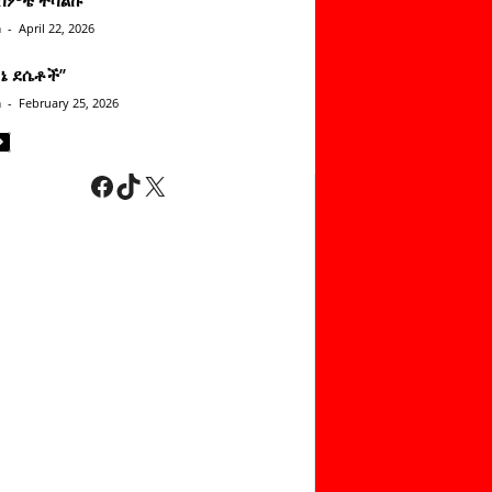
n
-
April 22, 2026
ነኔ ደሴቶች’’
n
-
February 25, 2026
Facebook
TikTok
X