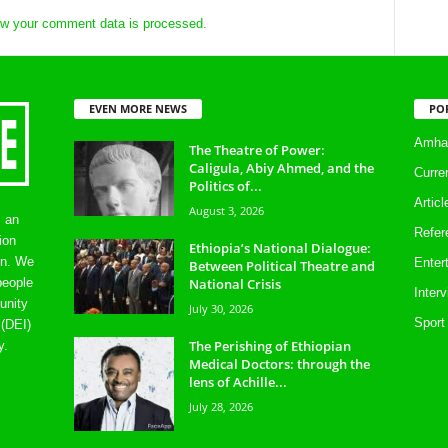
w your comment data is processed.
EVEN MORE NEWS
PO
Amhar
The Theatre of Power:
Caligula, Abiy Ahmed, and the
Curre
Politics of...
Artic
August 3, 2026
s an
Refer
ion
Ethiopia’s National Dialogue:
on. We
Enter
Between Political Theatre and
National Crisis
people
Inter
unity
July 30, 2026
Sport
 (DEI)
The Perishing of Ethiopian
y.
Medical Doctors: through the
lens of Achille...
July 28, 2026