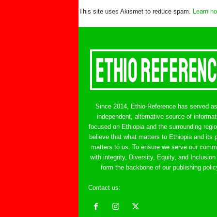
This site uses Akismet to reduce spam.
Learn ho
Since 2014, Ethio-Reference has served a
independent, alternative source of informat
focused on Ethiopia and the surrounding regi
believe that what matters to Ethiopia and its 
matters to us. To ensure we serve our comm
with integrity, Diversity, Equity, and Inclusion
form the backbone of our publishing polic
Contact us:
ethreference@gmail.com