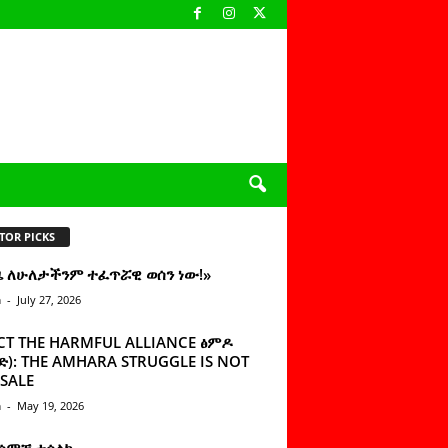
TOR PICKS
ዜ ለሁለታችንም ተፈጥሯዊ ወሰን ነው!»
n
-
July 27, 2026
CT THE HARMFUL ALLIANCE ፅምዶ
): THE AMHARA STRUGGLE IS NOT
SALE
n
-
May 19, 2026
 ሰምቼ ተሳልኩ