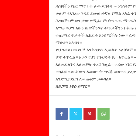
ሕዝባችን የዘር ማጥፋት ታውጆበትና መንግስትም የጥ
ሁሉም የአገሪቱ ጉዳይ ይመለከተኛል የሚል አካል ተ
ሕዝባችንም በየቦታው የሚፈፀምበትን የዘር ማጥፋት
አማራዉያን አሁን ሀዘናችንንና ቁጭታችንን በቅጡ ለ
ተጨማሪ ጥቃቶች ሊከፈቱ እንደሚችሉ ነው። ፈጣን 
ማድረግ አለብን።
ይህ ጉዳይ በመደበኛ እንቅስቃሴ ሊመከት አልቻለም
ሆኖ ቀጥሏል። አሁን የህግ የበላይነት ቦታ አጥቷል።
አለመፈለጉና አለመቻሉ ተረጋግጧል። ቀሪው ነገር የ
ተሰልፎ የድርሻውን ለመወጣት ዝግጁ መሆኑን ያረጋግ
እንደሚያደርግ ለመጠቆም ይወዳል።
በድጋሜ ነፍስ ይማር።