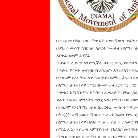
በተፈፀመባቸው የዘር ማጥፋት የተሰማውን ጥልቅ ኃ
በሀገሪቱ ውስጥ ለበርካታ አስርተ ዓመታት በአማራ 
እየተፈፀመም ይገኛል።
ጥቃቶቹ ሊደርስ እንደሚችሉ በተደጋጋሚ ያሳወቅን
የጥቃቱ ምንጭ ውስብስብ እንደሆነ እንረዳለን። የአ
በተለይም ባለፉት ሁለት ዓመታት በአማራ ሕዝብ ላ
በአማራ ሕዝብ ላይ የሚፈፀመውን ተደጋጋሚ የዘር 
ጥቃቱን ከማስቆምና የችግሩን ፈጣሪዎች በቅጡ ለይ
ይልቅ እሹሩሩ በማለትና ወንጀሉን በማድበስበስ የወን
በተለይም የኦነግ ሸኔ ሀይል ከኤርትራ ሙሉ ትጥቅ ይ
በቅንጅት አማራዉን ማኅበራዊ ረፍት ለመንሳትና 
በአማራ ሕዝብ ላይ በየቦታው እየተፈፀመ ያለውን 
በሚል እርቃን በወጣ አምባገነንነት የከለከለ መንግስ
ማጣቱ ጥቃቱን እንደሚፈልገው አብይ ማሳያ ነው።