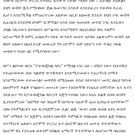
ገዳዮች ኦሮምኛ ተናጋሪ የጎንደር ፋኖዎች ናቸው ማለት ነው – እያሳዘነ ያስቃል፡፡
ይህን ውሸት ጁላ የሚባለው ጅል ለመናገር እንዴት እንደደፈረና የውሸቱ ደራሲ
ሊሆን እንደሚችል የምጠረጥረው አለቃው አቢይ አህመድ እንዴት ይህን ነጭ ውሸት
ሊፈበርክ እንደቻለ በጣም ገርሞኛል፡፡ አንድ ሰው ላመነበት መጥፎ ነገር እንዴቱን
ያህል ኅሊናውን ለገንዘብና ለሥልጣን እንደሚሸጥ ከዚህ በላይ ዋቢ የለም፡፡
ኦሮሙማዎች ከምር አሳዘኑኝ፡፡ የከፋ ጭንቀት ውስጥ ሳይገቡ አልቀሩም፡፡ ውሸት እኮ
ለከት አለው፡፡ በዚህ ደረጃ መውረድ ግን ኦሮሞን ብቻ ሳይሆን ነጭ ጥቁር ሳይል
መላውን የሰው ዘር የሚያሳስብ ነው፡፡
በሥነ ልቦናው ዘርፍ “ፓቶሎጂካል ላየር” የሚባል ነገር አለ – በሽታ ነው፡፡ ይህ በሽታ
የተጠናወተው ሰው ካልዋሸ ጭንቅላቱን እንደሚያመውና የጤነኝነት ስሜት
እንደሚርቀው ይታመናል፡፡ መዋሸት በሚሰጠው ደስታ እየተዝናና መኖር ለዚህ ዓይነቱ
ህመምተኛ ትልቅ የኅልውና መሠረት ነው፡፡ የሀሰተኞቹ የነአቢይ ሰሞነኛው ፋኖ ፋኖን
ገደለ ዜና ግን ከፓቶሎጂካል ላየርነት እጅግ የተለዬ ነው፡፡ ከነሱ ይልቅ አባቱ ውሸት
ሊያስተምረው “በሰማይ ላይ ገበሬዎች በነጫጭ በሬዎች ጤፍ እያበራዩ አየሃቸው?”
ብሎ የትምህርቱን ሀሁ ሊያስጀምረው ሲል፣ ልጁ “ውይ፣ አባዬ እብቁ ዐይኔ ውስጥ
ገባ!” በማለት ገና ከጅምሩ አባቱን በውሸት ትምህርት የበለጠው ሕጻን ልጅ የበለጠ
ተኣማኒነት አለው፡፡ ኦሮምኛ ተናጋሪ ፋኖ በኦሮሞ ልዩ ዞን መጥቶ ትጥቃቸውን
በኦሮሞ ሸኔ የተነጠቁ ወይንም በግልጽ አማርኛ ትጥቃቸውን ለኦሮሙማ ባስረከቡ