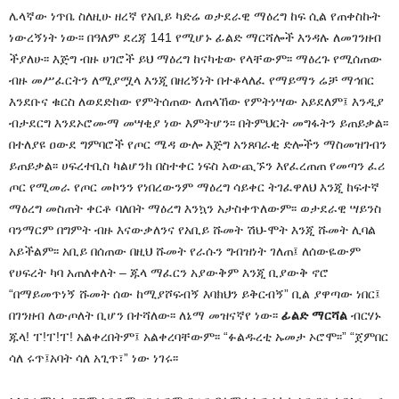
ሌላኛው ነጥቤ ስለዚሁ ዘረኛ የአቢይ ካድሬ ወታደራዊ ማዕረግ ከፍ ሲል የጠቀስኩት
ነውረኝነት ነው፡፡ በዓለም ደረጃ 141 የሚሆኑ ፊልድ ማርሻሎች እንዳሉ ለመገንዘብ
ችያለሁ፡፡ እጅግ ብዙ ሀገሮች ይህ ማዕረግ ከናካቴው የላቸውም፡፡ ማዕረጉ የሚሰጠው
ብዙ መሥፈርትን ለሚያሟላ እንጂ በዘረኝነት በተቆላለፈ የማይማን ሬቻ ማኅበር
እንደቡና ቁርስ ለወደድከው የምትሰጠው ለጠላኸው የምትነሣው አይደለም፤ እንዲያ
ብታደርግ እንደኦሮሙማ መሣቂያ ነው እምትሆን፡፡ በትምህርት መግፋትን ይጠይቃል፡፡
በተለያዩ ዐውደ ግምባሮች የጦር ሜዳ ውሎ እጅግ አንጸባራቂ ድሎችን ማስመዝገብን
ይጠይቃል፡፡ ሀፍረተቢስ ካልሆንክ በስተቀር ነፍስ አውጪኙን እየፈረጠጠ የመጣን ፈሪ
ጦር የሚመራ የጦር መኮንን የነበረውንም ማዕረግ ሳይቀር ትገፈዋለህ እንጂ ከፍተኛ
ማዕረግ መስጠት ቀርቶ ባለበት ማዕረግ እንኳን አታስቀጥለውም፡፡ ወታደራዊ ሣይንስ
ባንማርም በግምት ብዙ እናውቃለንና የአቢይ ሹመት ሽህ-ሞት እንጂ ሹመት ሊባል
አይችልም፡፡ አቢይ በሰጠው በዚህ ሹመት የራሱን ግብዝነት ገለጠ፤ ለሰውዬውም
የሀፍረት ካባ አጠለቀለት – ጁላ ማፈርን አያውቅም እንጂ ቢያውቅ ኖሮ
“በማይመጥነኝ ሹመት ሰው ከሚያሾፍብኝ እባክህን ይቅርብኝ” ቢል ያዋጣው ነበር፤
በገንዘብ ለውጦለት ቢሆን በተሻለው፡፡ ለኔማ መዝናኛየ ነው፡፡
ፊልድ ማርሻል
ብርሃኑ
ጁላ! ፐ!ፐ!ፐ! አልቀረበትም፤ አልቀረባቸውም፡፡ “ፉልዱረቲ ኡመታ ኦሮሞ፡፡” “ጀምበር
ሳለ ሩጥ፤አባት ሳለ አጊጥ፣” ነው ነገሩ፡፡