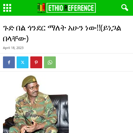
ጉድ በል ጎንደር ማለት አሁን ነው!!(ይነጋል
በላቸው)
April 18, 2023