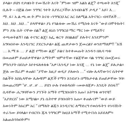
ይላል፡፡ ይህን የታዘቡት የሙሽሪት እናት “ምነው ዝም አልክ ልጄ? ተጫወት እንጂ”
ቢሉት – በጅል ሰው ንግግር ጎተት እያደረጋችሁ አንብቡልኝ ታዲያ “ አይ፣ እ…
ማ..ዬ፣ አ.ል.ጫ.ወ.ት.ም፡፡ እናቴ ‹ንግግርህ አር አር ስለሚል አትናገር› ብላኛለች…
እህ.. እህ ..እህ…” ይላቸዋል፡፡ ያኔ የገልቱው ሙሽራ የሚስቱ እናት “ውይ በሞትኩት፤
ምን ያሉ ሴት ናቸው በል? ልጄ ለኔስ ንግግርህ ማር ማር ነው የሚለኝና
ተጫወትልኝ፤ በል ተናገር ልጄ፤ አፌ ቁርጥ ይበልልህ” ይሉትና እንደምንም
አግባብተው እንዲናገር ያደርጉታል፡፡ ልጁ ጨዋታውን ጀመረልሃ ወንድማለም!! “እሽ
… እ.ማ.ዬ … ያ ልጅ የማነው ልጅ” ይልና ከተቀመጡት አንዱን በሌባ ጣቱ
በመጠቆም ይጠይቃቸዋል፡፡ አማትም ዝምተኛው የልጃቸው ባል ንግግር በመጀመሩ
ምክንያት በደስታ እየተፍለቀለቁ “አዎ፣እንዲያ ነው እንጂ … የኔ ነው ልጄ” ይሉታል፡፡
ጅሉ ሙሽራም ቀጠለ፤ “ያኛው እዚያ ወዲያ ያለውስ …” ብሎ ሌላኛውንና ሴትዮዋ
ስልችት እስኪላቸው ሌሎቹም ልጆች የማን እንደሆኑ በማከታተል ይጠይቃቸው ገባ፡፡
በመጨረሻም “ሆ..ሆ..ሆ … ይሄን ሁሉ የወለዱበት ‹መውለጃዎ› እንዴት ይሰፋ!!”
ሲላቸው ሒሣባቸውን ያገኙት አማት የሚገቡበትን አጡ፤ አትሣቁ ወገኖቼ!
“አያድርስ” ነው እሚባል፡፡ ያኔ ሴትዮዋ ይገቡበትን አጡ፡፡ ቀጠሉናም “ውይ ውይ
እውነትም ከአርም አር “ በማለት ልጁን እንዲናገር ለማድረግ የወሰዱትን ተነሳሽነት
ተራገሙ ይባላል፡፡ የብርሃኑ ጁላ ንግግርም ከዚህ አማች የሚተናነስ አይደለም፡፡
አልጨከንኩበትም፡፡