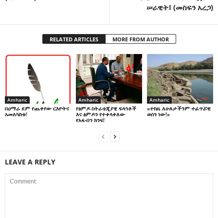
ሠራዊት፤ ( መስፍን አረጋ)
RELATED ARTICLES
MORE FROM AUTHOR
Amharic
Amharic
Amharic
በዐማራ ደም የጨቀየው ርእዮትና
የፅምዶ ስትራቴጂያዊ ፍላጎቶች
«ተከዜ ለሁለታችንም ተፈጥሯዊ
አመለካከቱ!
እና ፅምዶን የተቀላቀለው
ወሰን ነው!»
የአፋብን ክንፍ!
LEAVE A REPLY