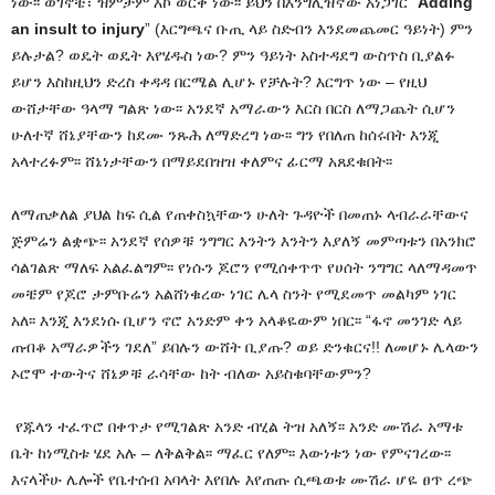
ነው፡፡ ወገኖቼ፣ ዝምታም እኮ ወርቅ ነው፡፡ ይህን በእንግሊዝኛው አነጋገር “
Adding
an insult to injury
” (እርግጫና ቡጢ ላይ ስድብን እንደመጨመር ዓይነት) ምን
ይሉታል? ወዴት ወዴት እየሄዱስ ነው? ምን ዓይነት አስተዳደግ ውስጥስ ቢያልፉ
ይሆን እስከዚህን ድረስ ቀዳዳ በርሜል ሊሆኑ የቻሉት? እርግጥ ነው – የዚህ
ውሸታቸው ዓላማ ግልጽ ነው፡፡ አንደኛ አማራውን እርስ በርስ ለማጋጨት ሲሆን
ሁለተኛ ሸኔያቸውን ከደሙ ንጹሕ ለማድረግ ነው፡፡ ግን የበለጠ ከሰሩበት እንጂ
አላተረፉም፡፡ ሸኔነታቸውን በማይደበዝዝ ቀለምና ፊርማ አጸደቁበት፡፡
ለማጠቃለል ያህል ከፍ ሲል የጠቀስኳቸውን ሁለት ጉዳዮች በመጠኑ ላብራራቸውና
ጅምሬን ልቋጭ፡፡ አንደኛ የሰዎቹ ንግግር እንትን እንትን እያለኝ መምጣቱን በአንክሮ
ሳልገልጽ ማለፍ አልፈልግም፡፡ የነሱን ጆሮን የሚሰቀጥጥ የሀሰት ንግግር ላለማዳመጥ
መቼም የጆሮ ታምቡሬን አልሸነቁረው ነገር ሌላ ስንት የሚደመጥ መልካም ነገር
አለ፡፡ እንጂ እንደነሱ ቢሆን ኖሮ አንድም ቀን አላቆዬውም ነበር፡፡ “ፋኖ መንገድ ላይ
ጠብቆ አማራዎችን ገደለ” ይበሉን ውሸት ቢያጡ? ወይ ድንቁርና!! ለመሆኑ ሌላውን
ኦሮሞ ተውትና ሸኔዎቹ ራሳቸው ከት ብለው አይስቁባቸውምን?
የጁላን ተፈጥሮ በቀጥታ የሚገልጽ አንድ ብሂል ትዝ አለኝ፡፡ አንድ ሙሽራ አማቱ
ቤት ከነሚስቱ ሄደ አሉ – ለቅልቅል፡፡ ማፈር የለም፡፡ እውነቱን ነው የምናገረው፡፡
እናላችሁ ሌሎች የቤተሰብ አባላት እየበሉ እየጠጡ ሲጫወቱ ሙሽራ ሆዬ ፀጥ ረጭ