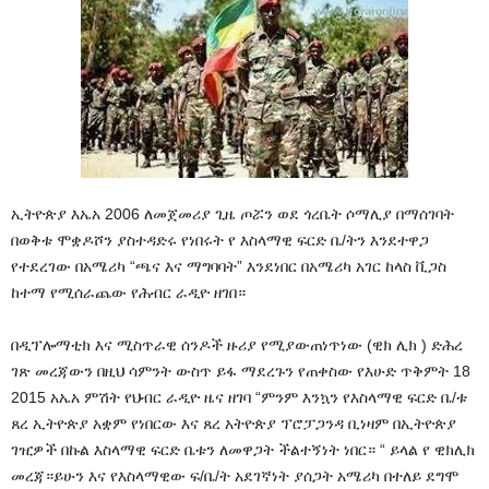
ኢትዮጵያ እኤአ 2006 ለመጀመሪያ ጊዜ ጦሯን ወደ ጎረቤት ሶማሊያ በማሰገባት
በወቅቱ ሞቋዶሾን ያስተዳድሩ የነበሩት የ እስላማዊ ፍርድ ቤ/ትን እንደተዋጋ
የተደረገው በአሜሪካ “ጫና እና ማግባባት” እንደነበር በአሜሪካ አገር ከላስ ቪጋስ
ከተማ የሚሰራጨው የሕብር ራዲዮ ዘገበ።
በዲፕሎማቲክ እና ሚስጥራዊ ሰንዶች ዙሪያ የሚያውጠነጥነው (ዊክ ሊክ ) ድሕረ
ገጽ መረጃውን በዚህ ሳምንት ውስጥ ይፋ ማደረጉን የጠቀስው የእሁድ ጥቅምት 18
2015 አኤአ ምሽት የህብር ራዲዮ ዜና ዘገባ “ምንም እንኳን የእስላማዊ ፍርድ ቤ/ቱ
ጸረ ኢትዮጵያ አቋም የነበርው እና ጸረ አትዮጵያ ፕሮፓጋንዳ ቢነዛም በኢትዮጵያ
ገዢዎች በኩል እስላማዊ ፍርድ ቤቱን ለመዋጋት ችልተኝነ
ት ነበር። “ ይላል የ ዊክሊክ
መረጃ።ይሁን እና የእስላማዊው ፍ/ቤ/ት አደገኛነት ያሰጋት አሜሪካ በተለይ ደግሞ