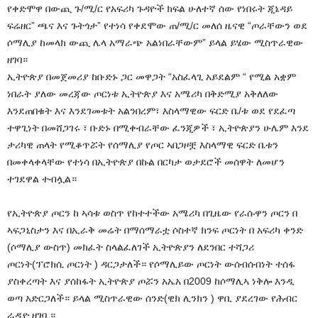
የቀድሞዋ በውጪ ጉ/ሚ/ር የአፍሪካ ጉዳዮች ክፍል ሁለተኛ ሰው የነበሩት ጂኔዳይ
ፍሬዘር” ጫና እና ጉትጎታ” የተነሳ የቀደሞው ጠ/ሚ/ር መለሰ ዜናዊ “ጦራቸውን ወደ
ሶማሊያ ከመላክ ውጪ ሌላ አማራጭ አልነበራቸውም” ይላል ይሄው ሚስጥራዊው
ዘገባ።
ኢትዮጵያ በመጀመሪያ ከቡድኑ ጋር መዋጋት “አስፈላጊ አይደልም “ የሚል አቋም
ነበራት ያለው መረጃው ጦርነቱ ኢትዮጵያ እና አሜሪካ በቅድሚያ አቅለለው
እንደጠበቁት እና እንደገመቱት አልንበረም፣ እስላማዊው ፍርድ ቤ/ቱ ወደ የደፈጣ
ተዋጊነት በመሸጋገሩ ፣ ቡድኑ በሚቀብራቸው ፈንጂዎች ፣ ኢትዮጵያን ሁሌም እንደ
ታሪካዊ ጠላት የሚቆጥሯት የሰማሊያ የጦር ኣበጋዞቿ እስላማዊ ፍርድ ቤቱን
በመቀላቀላቸው የተነሳ በኢትዮጵያ በኩል በርካታ ወታደሮች መሰዋት ለመሆን
ተገደዋል ተብሏል።
የኢትዮጵያ ጦርን ከ ኣሳቱ ወስጥ የከተተችው አሜሪካ በጊዜው የራሱዋን ጦርን በ
ኣፍጋኒስታን እና በኢራቅ መሬት በማሰማራቷ ሶስተኛ ክንፍ ጦርነት በ አፍሪካ ቀንድ
(ሶማሊያ ውስጥ) መክፈት ስላልፈለገች ኢትዮጵያን ለደንበር ተሻጋሪ
ጦርነት(ፕሮክሲ ጦርነት ) ዳርጋታለች። የሶማሊይው ጦርነት ውሰብሰብነት ተሰፋ
ያስቀረጣት እና ያሰከፋት ኢትዮጵያ ጦሯን አኤአ በ2009 ከሶማሊኣ ነቅሎ እንዲ
ወጣ አድርጋለች። ይላል ሚስጥራዊው ሰንድ(ዊክ ሊንክን ) ዋቢ ያደረገው የሕብር
ራዲዮ ዘገባ ።