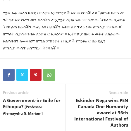
ሟቹ አቶ መለስ ዜናዊ በተለያዩ አጋጣሚዎች እና መደርኮች ላይ “ጦርነቱ በአሜሪካ
ጉትጎታ አና የአሜሪካን ፍላጎትን ለሟሟት ሲባል ነው የተካሄደው ”ተበለው ሲጠየቁ
“በጭራሽ በራሳችን ወጪ እና በራሳችን እቅድ እና ፕላን ነው ሶማሊያ የገባነው።”
በማለት ሲያሰተባብሉ እንደነበር አይረሳም። ኢትዮጵያ በአሁኑ ወቅት አክራሪው
አልሽባብን ለመፋለም በሚል ምክንያት በ ሺዎች የሚቆጠር ሰራዊቷን
ሶማሊያ ውስጥ አሰማርታ ትገኛለች።
Previous article
Next article
A Government-in-Exile for
Eskinder Nega wins PEN
Ethiopia?
Canada One Humanity
[Professor
award at 36th
Alemayehu G. Mariam]
International Festival of
Authors