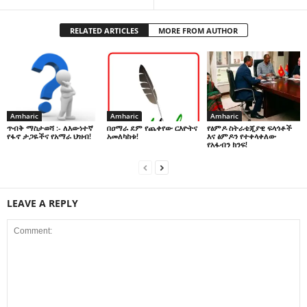
RELATED ARTICLES
MORE FROM AUTHOR
Amharic
Amharic
Amharic
በዐማራ ደም የጨቀየው ርእዮትና
የፅምዶ ስትራቴጂያዊ ፍላጎቶች
ጥብቅ ማስታወሻ :- ለእውነተኛ
አመለካከቱ!
እና ፅምዶን የተቀላቀለው
የፋኖ ታጋዬችና የአማራ ህዝብ!
የአፋብን ክንፍ!
LEAVE A REPLY