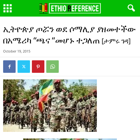
ኢትዮጵያ ጦሯን ወደ ሶማሊያ ያዘመተችው
በአሜሪካ “ጫና “መሆኑ ተጋለጠ
[ታምሩ ገዳ]
October 19, 2015