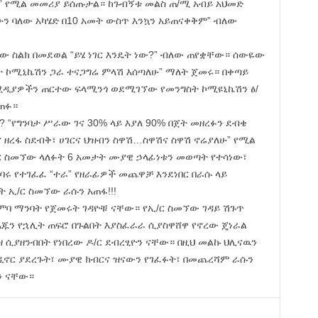
ር” የሚል መመሪያ ይሰጡታል። ከጉብኝቱ መልስ ጠ/ሚ አብይ አህመድ
ሁን ባለው አካሄድ በ10 አመት ውስጥ እንኳን አይጠናቀቅም” ብለው
 ስልክ በመደወል “ይሄ ነገር እንዴት ነው?” ብለው ጠየቋቸው። ሰውዬው
ት ኮሚኒኬሽን ጋራ ተናጋግሬ ምላሽ እሰጣለሁ” ማለት ጀመሩ። በቀጣይ
 ሚዲያዎችን ጠርተው ፍላሚንጎ ወደሚገኘው የመንግስት ኮሚዩኒኬሽን ፅ/
ጠፉ።
“የግንባታ ሥራው ገና 30% ላይ እያለ 90% በጀት መዘረፉን ደብቄ
 ዘረፋ ስደብቅ፣ ሀገርና ህዝብን ስዋሽ…ስዋሽና ስዋሽ ኖሬያለሁ” የሚል
!! ኢ/ር ስመኘው ላለፉት 6 አመታት ሙያዊ ኃላፊነቱን መወጣት የተሳነው፣
ግባሩ የተገፈፈ “ተራ” የዘራፊዎች መጨዋቻ እንደነበር በራሱ ላይ
 ኢ/ር ስመኘው ራሱን አጠፋ!!!
ምባ ማንባት የጀመሩት ገዳዮቹ ናቸው። የኢ/ር ስመኘው ገዳይ ሽጉጥ
እጁን የኋሊት ጠፍሮ በጉልበት እያስፈራራ ሲያስዋሸዋ የኖረው ጄነራል
ዝ ሲያዘንብበት የነበረው ዶ/ር ደብረፂዮን ናቸው። በዚህ መልኩ ህሊናዉን
እንዲኖር ያደረጉት፣ ሙያዊ ክብርና ዝናውን የገፈፉት፣ በመጨረሻም ራሱን
ን ናቸው።