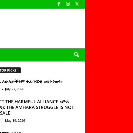
TOR PICKS
ዜ ለሁለታችንም ተፈጥሯዊ ወሰን ነው!»
n
-
July 27, 2026
CT THE HARMFUL ALLIANCE ፅምዶ
): THE AMHARA STRUGGLE IS NOT
SALE
n
-
May 19, 2026
 ሰምቼ ተሳልኩ