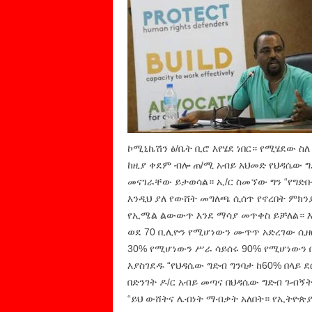
ኮሚኒኬሽን ፅ/ቤት ቢሮ እየሄደ ነበር። የሚሄደው ስ
ከዚያ ቀደም ብሎ ጠ/ሚ አብይ አህመድ የህዳሴው ግ
መናገራቸው ይታወሳል። ኢ/ር ስመኘው ግን “የግድቡ 
እንዲህ ያለ የውሸት መግለጫ ሲሰጥ የኖረበት ምክንያ
የኢሜል ልውውጥ እንደ ማሳያ መጥቀስ ይቻለል። እነ
ወደ 70 ቢሊዮን የሚሆነውን ሙጥጥ አድረገው ሲዘርፉ
30% የሚሆነውን ሥራ ሳይሰሩ 90% የሚሆነውን በ
እያስገደዱ “የህዳሴው ግድብ ግንባታ ከ60% በላይ ደ
በድንገት ዶ/ር አብይ መጣና በህዳሴው ግድብ ጉብኝ
“ይህ ውሸትና ሌብነት ማብቃት አለበት። የኢትዮጵያ