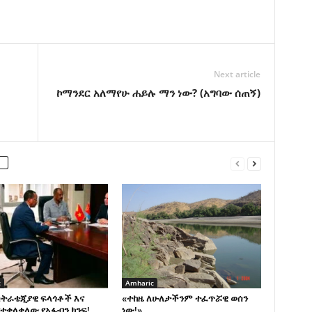
Next article
ኮማንደር አለማየሁ ሐይሉ ማን ነው? (አግባው ሰጠኝ)
c
Amharic
ስትራቴጂያዊ ፍላጎቶች እና
«ተከዜ ለሁለታችንም ተፈጥሯዊ ወሰን
ተቀላቀለው የአፋብን ክንፍ!
ነው!»