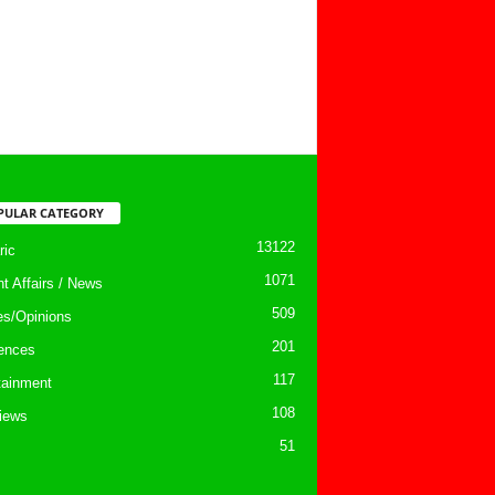
PULAR CATEGORY
13122
ic
1071
nt Affairs / News
509
les/Opinions
201
ences
117
tainment
108
views
51