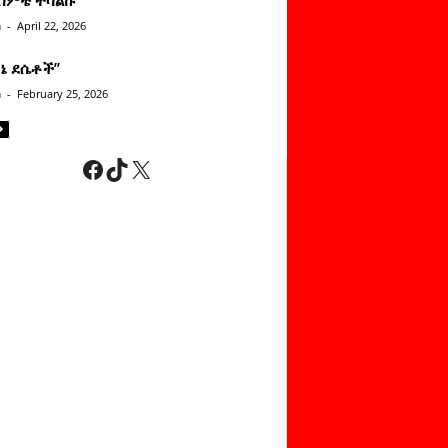
n
-
April 22, 2026
ነኔ ደሴቶች’’
n
-
February 25, 2026
Facebook
TikTok
X