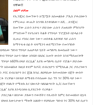
ናቸው!!
ስዩም ተሾመ
የኢንጂነር ስመኘውን አሟሟት አስመልክቶ ፖሊስ ያቀረበውን
የምርመራ ውጤት እንዳለ እንቀበለው። እሺ…እንጂነር
ስመኘው ራሱን አጥፋ። ይህ ሰው ራሱን ያጠፋበት ምክንያት
ምንድነው? የሀገሪቱን ትልቅ የግንባታ ፕሮጀክት በኃላፊነት
ሲመራ የነበረ ሰው ነው። መስቀል አደባባይ ላይ ራሱን
ከማጥፋቱ በፊት ፍላሚንጎ ወደሚገኘው የመንግስት
ለ ህዳሴው ግድብ ግንባታ አጠቃላይ ሂደት መግለጫ ለመስጠት ነው።
ድብ ግንባታ አሁን ባለው አካሄድ በአስር አመት ውስጥ እንደማይጠናቀቅ
ግንባታ ከ60% በላይ ደርሷል” እያለ መግለጫ ሲሰጥ ኖሯል። ይህ ሰው
ት አስመልክቶ ከዚህ ቀደም ከዶ/ር ደብረፂዮን ገ/ሚካኤል ጋር ያደረገውን
 ዶ/ር ደብረፂዮን እና ጄ/ል ክንፈ ለህዳሴው ከተመደበው በጀት ውስጥ
 ኖረዋል። በተለይ ለሜቴክ የተሰጠው ስራ ግን ገና 30% ላይ ነው።
ጀት የበሉት የሜቴክ እና ህወሓት ባለስልጣናት ኢ/ር ስመኘውን
ርሷል” እያለ እንዲናዘዝ ሲያደርጉት ኖረዋል።
ት ያደርጋል። በቦታው ያለውን የውሸትና የሌብነት ክምር ከተመለከተ በኋላ
 ህዝብ እውነታውን ማወቅ አለበት። የህዳሴው ግድብ ገና 30% ላይ ሲሆን