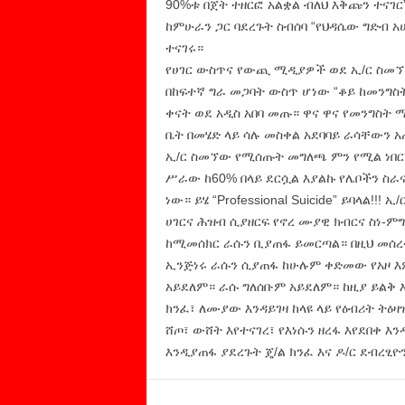
90%ቱ በጀት ተዘርፎ አልቋል ብለህ እቅጩን ተናገ
ከምሁራን ጋር ባደረጉት ስብሰባ “የህዳሴው ግድብ አ
ተናገሩ።
የሀገር ውስጥና የውጪ ሚዲያዎች ወደ ኢ/ር ስመኘው
በከፍተኛ ግራ መጋባት ውስጥ ሆነው “ቆይ ከመንግስ
ቀናት ወደ አዲስ አበባ መጡ። ዋና ዋና የመንግስት
ቤት በመሄድ ላይ ሳሉ መስቀል አደባባይ ራሳቸውን አ
ኢ/ር ስመኘው የሚሰጡት መግለጫ ምን የሚል ነበር? 
ሥራው ከ60% በላይ ደርሷል እያልኩ የሌቦችን ስራና
ነው። ይሄ “Professional Suicide” ይባላል!
ሀገርና ሕዝብ ሲያዘርፍ የኖረ ሙያዊ ክብርና ስነ-ም
ከሚመሰክር ራሱን ቢያጠፋ ይመርጣል። በዚህ መሰረት
ኢንጅነሩ ራሱን ሲያጠፋ ከሁሉም ቀድመው የአዞ እ
አይደለም። ራሱ ግለሰቡም አይደለም። ከዚያ ይልቅ 
ክንፈ፣ ለሙያው እንዳይገዛ ከላዩ ላይ የዕብሪት ትዕዛ
ሸጦ፣ ውሸት እየተናገረ፣ የእነሱን ዘረፋ እየደበቀ 
እንዲያጠፋ ያደረጉት ጄ/ል ክንፈ እና ዶ/ር ደብረፂዮ