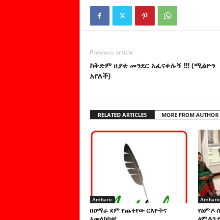
Previous article
ከቅድም ሀያቴ መንደር አፈናቀሉኝ !!! (ሚልዮን
አየለች)
RELATED ARTICLES
MORE FROM AUTHOR
Amharic
Amhari
በዐማራ ደም የጨቀየው ርእዮትና
የፅምዶ 
አመለካከቱ!
ፅምዶን የ