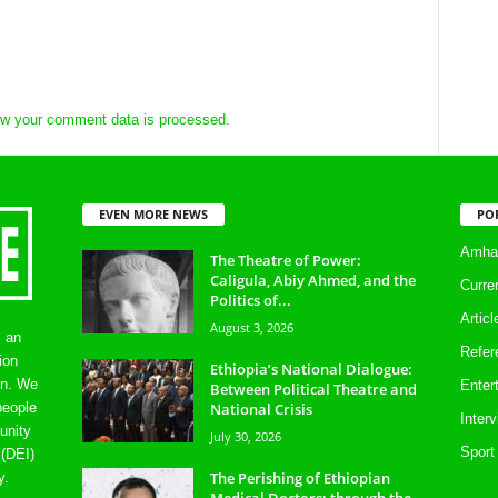
w your comment data is processed.
EVEN MORE NEWS
PO
Amhar
The Theatre of Power:
Caligula, Abiy Ahmed, and the
Curre
Politics of...
Artic
August 3, 2026
s an
Refer
ion
Ethiopia’s National Dialogue:
on. We
Enter
Between Political Theatre and
National Crisis
people
Inter
unity
July 30, 2026
Sport
 (DEI)
The Perishing of Ethiopian
y.
Medical Doctors: through the