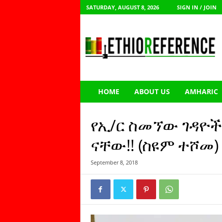
SATURDAY, AUGUST 8, 2026
SIGN IN / JOIN
E
t
h
i
o
R
e
HOME
ABOUT US
AMHARIC
f
e
r
የኢ/ር ስመኘው ገዳዮች 
e
n
ናቸው!! (ስዩም ተሾመ)
c
e
September 8, 2018