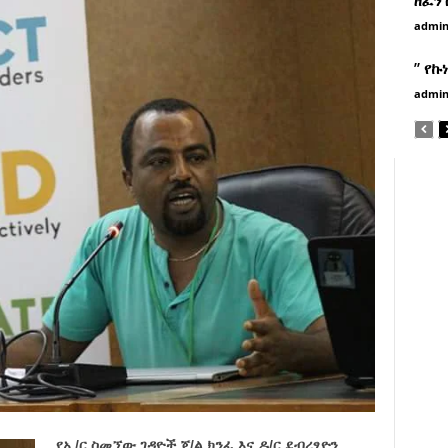
admi
” የኩ
admi
የኢ/ር ስመኘው ገዳዮች ጄ/ል ክንፈ እና ዶ/ር ደብረፂዮን