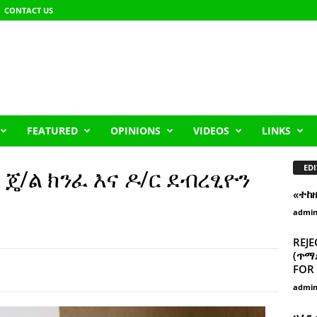
CONTACT US
FEATURED
OPINIONS
VIDEOS
LINKS
EDI
ጄ/ል ክንፈ እና ዶ/ር ደብረፂዮን
«ተከ
admi
REJE
(ጥማድ
FOR 
admi
ዘፈን