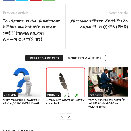
Previous article
Next article
“እርዳታውን በብሔር ልንመነዝረው
ያልተገራው የማንነት ፖለቲካችን እና
ከሞከርን ወደ እንስሳነት መውረድ
አደጋው!!! ተበጀ ሞላ (PHD)
ነው!!!” (ግሎባል አሊያንስ
ሊቀመንበር ታማኝ በየነ)
RELATED ARTICLES
MORE FROM AUTHOR
Amharic
Amharic
Amharic
በዐማራ ደም የጨቀየው ርእዮትና
የፅምዶ ስትራቴጂያዊ ፍላጎቶች
ጥብቅ ማስታወሻ :- ለእውነተኛ
አመለካከቱ!
እና ፅምዶን የተቀላቀለው
የፋኖ ታጋዬችና የአማራ ህዝብ!
የአፋብን ክንፍ!