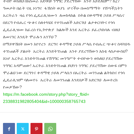
ተብዮ ወክለህ በአስመራ አደባባይ ንግግር ያደረግኸው አንተ አይደለህም? ከ27
ዓመታት በፊት ናዚ ኦነግና ፋሽስት ወያኔ ሆናችሁ በመስማማት የሸጣችኋትን
ኤርትራን ዛሬ የጎሳ ፌዴራሊዝሙን ለመከላከል ስትል በቀዳማዊ ኃይለ ሥላሴና
በደርግ የብሔር ጭቆና ስለተካሄደ የተገነጠለች አድርገህ ልታቀርባትና የጎሳ
ፌዴራሊዝሙ ከፈረሰ የኢትዮጵያ ክልሎች እንደ ኤርትራ ይፈረካከሳሉ ብለህ
ለመናገር እንዴት ሞራሉን አገኘህ ?
በማይዋሽበት ዘመን እየኖረን ደርግና ቀዳማዊ ኃይለ ሥላሴ የብሔር ጭቆና ስላካሄዱ
ተገነጠለች ያልሀት ኤርትራ እንድትገነጠል አንተ ያደረግኸውን እስቲ ላስታውስህ?
እነሆ ኤርትራ እንድትገነጠል የሽግግር መንግሥት ተብዮውን ወክለህ ያደረግኸው
ንግግር አዳምጠው! ኤርትራ እንድትገነጠል ይህንን ንግግር ያደረግኸው ሰውዬ በምን
ሞራልህ ነው ደርግንና ቀዳማዊ ኃይለ ሥላሴን በኤርትራ መገንጠል ልትከስና የጎሳ
ፌዴራሊዝም ባለመኖሩ ኤርትራ ለመገንጠል እንደበቃች አድርገህ ለመተረክ
የመቃኸው?
https://m.facebook.com/story.
php?story_fbid=
2338831982805404&id=
100000358765743