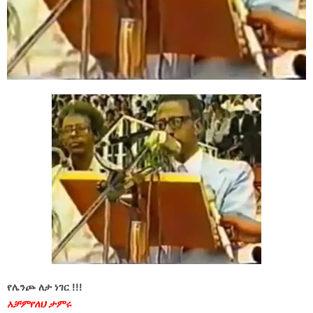
የሌንጮ ለታ ነገር !!!
አቻምየለህ ታምሩ