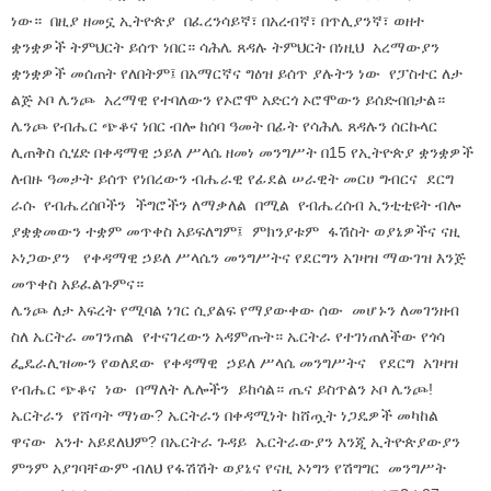
ነው። በዚያ ዘመኗ ኢትዮጵያ በፈረንሳይኛ፣ በአረብኛ፣ በጥሊያንኛ፣ ወዘተ
ቋንቋዎች ትምህርት ይሰጥ ነበር። ሳሕሌ ጸዳሉ ትምህርት በነዚህ አረማውያን
ቋንቋዎች መሰጠት የለበትም፤ በአማርኛና ግዕዝ ይሰጥ ያሉትን ነው የፓስተር ለታ
ልጅ ኦቦ ሌንጮ አረማዊ የተባለውን የኦሮሞ አድርጎ ኦሮሞውን ይሰድብበታል።
ሌንጮ የብሔር ጭቆና ነበር ብሎ ከሰባ ዓመት በፊት የሳሕሌ ጸዳሉን ሰርኩላር
ሊጠቅስ ሲሄድ በቀዳማዊ ኃይለ ሥላሴ ዘመነ መንግሥት በ15 የኢትዮጵያ ቋንቋዎች
ለብዙ ዓመታት ይሰጥ የነበረውን ብሔራዊ የፊደል ሠራዊት መርሀ ግብርና ደርግ
ራሱ የብሔረሰቦችን ችግሮችን ለማቃለል በሚል የብሔረሰብ ኢንቲቲዩት ብሎ
ያቋቋመውን ተቋም መጥቀስ አይፍለግም፤ ምክንያቱም ፋሽስት ወያኔዎችና ናዚ
ኦነጋውያን የቀዳማዊ ኃይለ ሥላሴን መንግሥትና የደርግን አገዛዝ ማውገዝ እንጅ
መጥቀስ አይፈልጉምና።
ሌንጮ ለታ እፍረት የሚባል ነገር ሲያልፍ የማያውቀው ሰው መሆኑን ለመገንዘብ
ስለ ኤርትራ መገንጠል የተናገረውን አዳምጡት። ኤርትራ የተገነጠለችው የጎሳ
ፌዴራሊዝሙን የወለደው የቀዳማዊ ኃይለ ሥላሴ መንግሥትና የደርግ አገዛዝ
የብሔር ጭቆና ነው በማለት ሌሎችን ይከሳል። ጤና ይስጥልን ኦቦ ሌንጮ!
ኤርትራን የሸጣት ማነው? ኤርትራን በቀዳሚነት ከሸጧት ነጋዴዎች መካከል
ዋናው አንተ አይደለህም? በኤርትራ ጉዳይ ኤርትራውያን እንጂ ኢትዮጵያውያን
ምንም አያገባቸውም ብለህ የፋሽሽት ወያኔና የናዚ ኦነግን የሽግግር መንግሥት