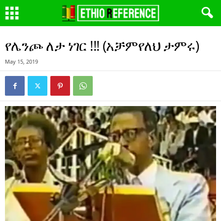
የሌንጮ ለታ ነገር !!! (አቻምየለህ ታምሩ)
May 15, 2019