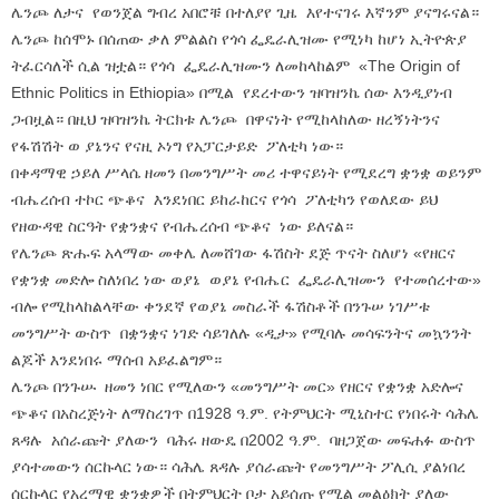
ሌንጮ ለታና የወንጀል ግብረ አበሮቹ በተለያየ ጊዜ እየተናገሩ እኛንም ያናግሩናል።
ሌንጮ ከሰሞኑ በሰጠው ቃለ ምልልስ የጎሳ ፌዴራሊዝሙ የሚነካ ከሆነ ኢትዮጵያ
ትፈርሳለች ሲል ዝቷል። የጎሳ ፌዴራሊዝሙን ለመከላከልም «The Origin of
Ethnic Politics in Ethiopia» በሚል የደረተውን ዝባዝንኬ ሰው እንዲያነብ
ጋብዟል። በዚህ ዝባዝንኬ ትርክቱ ሌንጮ በዋናነት የሚከላከለው ዘረኝነትንና
የፋሽሽት ወ ያኔንና የናዚ ኦነግ የአፓርታይድ ፖለቲካ ነው።
በቀዳማዊ ኃይለ ሥላሴ ዘመን በመንግሥት መሪ ተዋናይነት የሚደረግ ቋንቋ ወይንም
ብሔረሰብ ተኮር ጭቆና እንደነበር ይከራከርና የጎሳ ፖለቲካን የወለደው ይህ
የዘውዳዊ ስርዓት የቋንቋና የብሔረሰብ ጭቆና ነው ይለናል።
የሌንጮ ጽሑፍ አላማው መቀሌ ለመሸገው ፋሽስት ደጅ ጥናት ስለሆነ «የዘርና
የቋንቋ መድሎ ስለነበረ ነው ወያኔ ወያኔ የብሔር ፌዴራሊዝሙን የተመሰረተው»
ብሎ የሚከላከልላቸው ቀንደኛ የወያኔ መስራች ፋሽስቶች በንጉሠ ነገሥቱ
መንግሥት ውስጥ በቋንቋና ነገድ ሳይገለሉ «ዲታ» የሚባሉ መሳፍንትና መኳንንት
ልጆች እንደነበሩ ማሰብ አይፈልግም።
ሌንጮ በንጉሡ ዘመን ነበር የሚለውን «መንግሥት መር» የዘርና የቋንቋ አድሎና
ጭቆና በአስረጅነት ለማስረገጥ በ1928 ዓ.ም. የትምህርት ሚኒስተር የነበሩት ሳሕሌ
ጸዳሉ አሰራጩት ያለውን ባሕሩ ዘውዴ በ2002 ዓ.ም. ባዘጋጀው መፍሐፉ ውስጥ
ያሳተመውን ሰርኩላር ነው። ሳሕሌ ጸዳሉ ያሰራጩት የመንግሥት ፖሊሲ ያልነበረ
ሰርኩላር የአረማዊ ቋንቋዎች በትምህርት ቦታ አይሰጡ የሚል መልዕክት ያለው