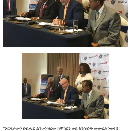
“እርዳታውን በብሔር ልንመነዝረው ከሞከርን ወደ እንስሳነት መውረድ ነው!!!”