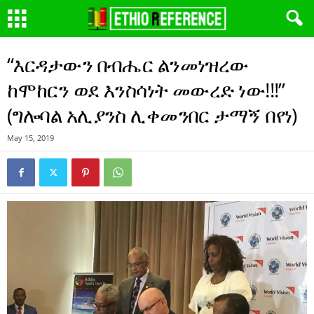
“እርዳታውን በብሔር ልንመነዝረው
ከሞከርን ወደ እንስሳነት መውረድ ነው!!!”
(ግሎባል አሊያንስ ሊቀመንበር ታማኝ በየነ)
May 15, 2019