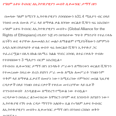
የዓለም አቀፍ ትብብር ለኢትዮጵያዊያን መብት ሊቀመንበር ታማኝ በየነ
በመላው ዓለም ከሚገኙ ኢትዮጵያዊያን ያሰባሰበውን ከ31.4 ሚሊዮን ብር በላይ
ገንዘብ ሙሉ በሙሉ ሥራ ላይ ለማዋል ቃል ለገባው ወርልድ ቪዥን ዛሬ አስረከበ።
«ዓለም አቀፍ ትብብር ለኢትዮጵያዊያን መብት» (Global Alliance for the
Rights of Ethiopians) በጌድዮ ጉጅ ዞን በተከሰተው ግጭት ምክንያት የተፈናቀሉ
ዜጎችን ወደ ቀያቸው ለመመለስ እና መልሶ ለማቋቋም የሚያስችለውን ስምምነት
አዲስ አበባ ስካይላይት ሆቴል ውስጥ ዛሬ ከወርልድ ቪዥን ኢትዮጵያ ጋር
ተፈራርሟል። በሌላ በኩል በአማራ ክልል ጎንደር አካባቢ ለተፈናቀሉት ተብሎ
የተሰባሰበውን 3 ሚሊዮን ብርም አስረክቧል።
የትብብሩ ሊቀመንበር ታማኝ በየነ እንዳሉት ሥራውን ለማከናወን ወርልድ ቪዥንን
የተመረጠው ስፍራው ድረስ ይህንን ሥራ ሙሉ ለሚሉ ለመሥራት ገንዘቡንም
ጥቅም ላይ ለማዋል ፈቃደኛ በመሆኑ ነው። ከሚደረገው የምግብና መሰል ጊዜያዊ
ርዳታዎች በላይ ገንዘቡ በተፈናቃዮች የቀደመ መኖሪያቸው ላይ ቤቶች
ተገንብተውበት እንዲቋቋሙ ለማድረግ የሚውል ነው ተብሏል።
«ርዳታውን በብሔር ልንመነዝረው ከሞከርን በጣም ወደ እንስሳነት እየሄድን ነው።
ኢትዮጵያዊ የኾነ ሁሉ ርዳታ ማግኘት አለበት» ሲል የ«ዓለም አቀፍ ትብብር
ለኢትዮጵያዊያን መብት» ሊቀመንበር ታማኝ በየነ በገንዘብ ርክክቡ ወቅት
ተናግሯል።