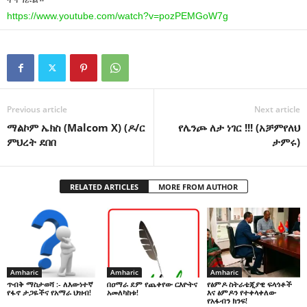
https://www.youtube.com/watch?v=pozPEMGoW7g
Previous article
Next article
ማልኮም ኤክስ (Malcom X) (ዶ/ር
የሌንጮ ለታ ነገር !!! (አቻምየለህ
ምህረት ደበበ
ታምሩ)
RELATED ARTICLES
MORE FROM AUTHOR
Amharic
Amharic
Amharic
በዐማራ ደም የጨቀየው ርእዮትና
የፅምዶ ስትራቴጂያዊ ፍላጎቶች
ጥብቅ ማስታወሻ :- ለእውነተኛ
አመለካከቱ!
እና ፅምዶን የተቀላቀለው
የፋኖ ታጋዬችና የአማራ ህዝብ!
የአፋብን ክንፍ!