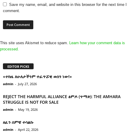
Save my name, email, and website in this browser for the next time I
comment.
This site uses Akismet to reduce spam.
Learn how your comment data is
processed.
EDITOR PICKS
«ተከዜ ለሁለታችንም ተፈጥሯዊ ወሰን ነው!»
admin
-
July 27, 2026
REJECT THE HARMFUL ALLIANCE ፅምዶ (ጥማድ): THE AMHARA
STRUGGLE IS NOT FOR SALE
admin
-
May 19, 2026
ዘፈን ሰምቼ ተሳልኩ
admin
-
April 22, 2026