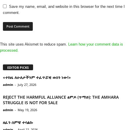
Save my name, email, and website in this browser for the next time I
comment.
This site uses Akismet to reduce spam.
Learn how your comment data is
processed.
EDITOR PICKS
«ተከዜ ለሁለታችንም ተፈጥሯዊ ወሰን ነው!»
admin
-
July 27, 2026
REJECT THE HARMFUL ALLIANCE ፅምዶ (ጥማድ): THE AMHARA
STRUGGLE IS NOT FOR SALE
admin
-
May 19, 2026
ዘፈን ሰምቼ ተሳልኩ
admin
-
April 22, 2026