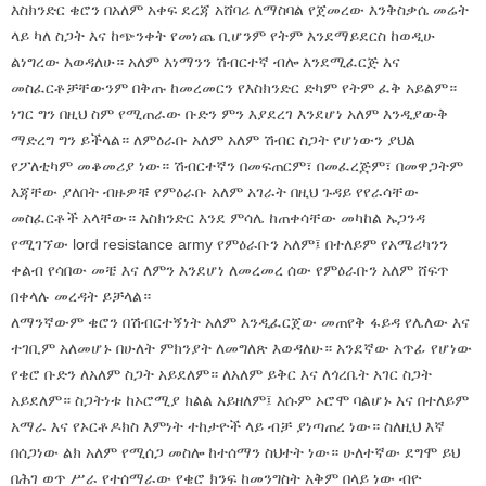
እስክንድር ቄሮን በአለም አቀፍ ደረጃ አሸባሪ ለማስባል የጀመረው እንቅስቃሴ መሬት
ላይ ካለ ስጋት እና ከጭንቀት የመነጨ ቢሆንም የትም እንደማይደርስ ከወዲሁ
ልነግረው እወዳለሁ። አለም እነማንን ሽብርተኛ ብሎ እንደሚፈርጅ እና
መስፈርቶቻቸውንም በቅጡ ከመረመርን የእስክንድር ድካም የትም ፈቅ አይልም።
ነገር ግን በዚህ ስም የሚጠራው ቡድን ምን እያደረገ እንደሆነ አለም እንዲያውቅ
ማድረግ ግን ይችላል። ለምዕራቡ አለም አለም ሽብር ስጋት የሆነውን ያህል
የፖለቲካም መቆመሪያ ነው። ሽብርተኛን በመፍጠርም፣ በመፈረጅም፣ በመዋጋትም
እጃቸው ያለበት ብዙዎቹ የምዕራቡ አለም አገራት በዚህ ጉዳይ የየራሳቸው
መስፈርቶች አላቸው። እስክንድር እንደ ምሳሌ ከጠቀሳቸው መካከል ኡጋንዳ
የሚገኘው lord resistance army የምዕራቡን አለም፤ በተለይም የአሜሪካንን
ቀልብ የሳበው መቼ እና ለምን እንደሆነ ለመረመረ ሰው የምዕራቡን አለም ሸፍጥ
በቀላሉ መረዳት ይቻላል።
ለማንኛውም ቄሮን በሽብርተኝነት አለም እንዲፈርጀው መጠየቅ ፋይዳ የሌለው እና
ተገቢም አለመሆኑ በሁለት ምክንያት ለመግለጽ እወዳለሁ። አንደኛው አጥፊ የሆነው
የቄሮ ቡድን ለአለም ስጋት አይደለም። ለአለም ይቅር እና ለጎረቤት አገር ስጋት
አይደለም። ስጋትነቱ ከኦሮሚያ ክልል አይዘለም፤ እሱም ኦሮሞ ባልሆኑ እና በተለይም
አማራ እና የኦርቶዶክስ እምነት ተከታዮች ላይ ብቻ ያነጣጠረ ነው። ስለዚህ እኛ
በሰጋነው ልክ አለም የሚሰጋ መስሎ ከተሰማን ስህተት ነው። ሁለተኛው ደግሞ ይህ
በሕገ ወጥ ሥራ የተሰማራው የቄሮ ክንፍ ከመንግስት አቅም በላይ ነው ብዮ