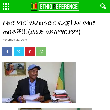
የቄሮ ነገር! የእስክንድር ፍረጃ! እና የቄሮ
ጠበቆች!!! (ያሬድ ሀይለማርያም)
November 27, 2019