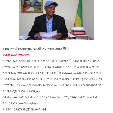
የቄሮ ነገር! የእስክንድር ፍረጃ! እና የቄሮ ጠበቆች!!!
ያሬድ ሀይለማርያም
ሰሞኑን አቶ እስክንድር ነጋ ቄሮ የተሰኘውን የወጣቶች ስብስብ በሁለት ከፍሎ
በማስቀመጥ፤ አንደኛው ቡድን የትግል ተልኮውን ካሳካ በኋላ ወደ ቤቱ ገብቶ
ለውጥኑ እያገዘ ነው። የቀሩትንም ጥያቄዎችን በሰለጠነ መልኩ እያቀረበ ነው።
ሁለተኛው እና በቁጥር አነስተኛ የሆነው የቄሮ ስብስብ ደግሞ ጃዋር እንደፈለገ
የሚነዳው እና በመንጋ ሕዝብን እያሸበረ መሆኑን ገልጾ ይህ ቡድን በሽብርተኝነት
እንዲፈረጅ ጥያቄ አቅርቧል።
በተቃራኒው ቄሮ ሲተች ወባ እንደነደፈው ሰው የሚያንዘፈዝፋቸው ሰዎች
እስክንድርን አውግዘውታል።
+
የእስክንድርን ፍረጃ በተመለከተ!