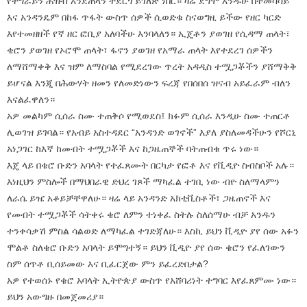
የትግራይን ሕዝብ እንደጠላን ተደርጎ ይገለጽ ነበር። ዛሬ ደግሞ እንዱሁ በተመሳሳይ
እና አንዳንዴም በከፋ ጥፋት ውስጥ ሰዎች ሲወድቁ ስናወግዚ ይችው የዘር ካርድ
እየተመዘዘች የኛ ዘር ፎቢያ አለባችሁ እንባላለን። ኢጄቶን ያወገዘ የሲዳማ ጠላት፣
ቄሮን ያወገዘ የኦሮሞ ጠላት፣ ፋኖን ያወገዘ የአማራ ጠላት እየተደረገ ሰዎችን
ለማሸማቀቅ እና ዝም ለማስባል የሚደረገው ጥረት አዳዲስ ተሟጋቾችን ያሸማቅቅ
ይሆናል እንጂ በሕውሃት ዘመን የለመድነውን ፍረጃ የበሰበሰ ዝናብ አይፈራም ብለን
እናልፈዋለን።
አዎ መልካም ሲሰራ ስሙ ተጠቅሶ የሚወደስ፤ ክፉም ሲሰራ እንዲሁ ስሙ ተጠርቶ
ሊወገዝ ይገባል። የአብይ አስተዳደር “አንዳንድ ወገኖች” እያለ ያስለመዳችሁን የሾርኒ
አነጋገር ከእኛ ከመብት ተሟጋቾች እና ከጋዜጠኞች ባትጠብቁ ጥሩ ነው።
እጄ ላይ በቄሮ ቡድን አባላት የተፈጸሙት በርካታ የፎቶ እና የቪዲዮ ስብስቦች አሉ።
እነዚህን ምስሎች በማህበራዊ ድህረ ገጾች ማካፈል ተገቢ ነው ብዮ ስለማላምን
ለራሴ ይዤ አቆይቻቸዋለሁ። ዛሬ ላይ አንዳንድ አክቲቪስቶች፣ ጋዜጠኖች እና
የመብት ተሟጋቾች ሳትቀሩ ቄሮ ለምን ተነቀፈ ስትሉ ስለሰማሁ ብቻ አንዱን
ተንቀሳቃሽ ምስል ሳልወድ ለማካፈል ተገድጃለሁ። እስኪ ይህን ቪዲዮ ያየ ሰው አፉን
ሞልቶ ስለቄሮ ቡድን አባላት ይሞግተኝ። ይህን ቪዲዮ ያየ ሰው ቄሮን የፈለገውን
ስም ሰጥቶ ቢሰይመው እና ቢፈርጀው ምን ይፈረድበታል?
አዎ የተወሰኑ የቄሮ አባላት ኢትዮጵያ ውስጥ የአሸባሪነት ተግባር እየፈጸምሙ ነው።
ይህን አውግዙ በመጀመሪያ።