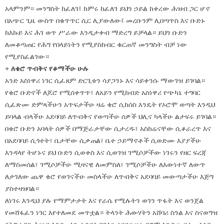
አላምንም። መንግስት ከፈለገ፤ ከምሩ ከፈለገ ይህን ኃይል ከቀረው ሕዝብ ጋር ሆኖ
በአጭር ጊዜ ውስጥ በቁጥጥር ሲር ሊያውለው፤ መረቡንም ሊበጣጥስ እና ቡድኑ
ከእኩይ እና ሕገ ወጥ ሥራው እንዲታቀብ ማድረግ ይቻላል። ይህን ቡድን
ለመቆጣጠር የሕግ የበላይነትን የሚያስከብር ቁርጠኛ መንግስት ብቻ ነው
የሚያስፈልገው።
+
ለቄሮ ጥብቅና የቆማችሁ ሁሉ
አንድ አስነዋሪ ነገር ሲፈጸም ድርጊቱን ሳያጋንኑ እና ሳይቀንሱ ማውገዝ ይገባል።
የቄሮ ቡድኖች ለጆሮ የሚሰቀጥጥ፣ ለአይን የሚከብድ አስነዋሪ የጭካኔ ተግባር
ሲፈጽሙ ድምጻችሁን አጥፍታችሁ ዛሬ ቄሮ ሲከሰስ እንዴት የኦሮሞ ወጣት እንዲህ
ይባላል ብላችሁ አደባባይ ለጥብቅና የወጣችሁ ሰዎች ህሊና ካላችሁ ልታፍሩ ይገባል።
በቄሮ ቡድን አባላት ሰዎች በማጅራታቸው ሲታረዱ፣ አስከሬናቸው ሲቆራረጥ እና
በአደባባይ ሲጎተት፣ ቤታቸው ሲቃጠል፣ ቤተ ኃይማኖቶች ሲወድሙ እያያችሁ
እንዳላየ ትሆኑና ይህ ቡድን ሲወቀስ እና ሲወገዝ ገሚሶቻችው ነገሩን የዘር ፍረጃ
ለማስመሰል፣ ገሚሶቻችሁ ሚዛናዊ ለመምስለ፣ ገሚሶቻችሁ ለእውነተኛ ለውጥ
ለታገለው ጨዋ ቄሮ የወገናችሁ መስላችሁ ለጥብቅና አደባባይ መውጣታችሁ እጅግ
ያስተዛዝባል።
ለነገሩ እንዲህ ያሉ የማምታታት እና የራሴ የሚሉትን ወገን ጥፋት እና ወንጀል
የመሸፋፈን ነገር እየተለመደ መጥቷል። ትላንት ሕውሃትን አሸባሪ ስንል እና ስናወግዝ