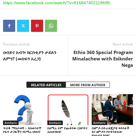
https://www.facebook.com/
watch/?v=816847402118696
Previous article
Next article
ዐብይና አብን፡ ክርስቲያን ታደለን
Ethio 360 Special Program
ለምን? (መስፍን አረጋ)
Minalachew with Esiknder
Nega
RELATED ARTICLES
MORE FROM AUTHOR
Amharic
Amharic
Amharic
በዐማራ ደም የጨቀየው ርእዮትና
የፅምዶ ስትራቴጂያዊ ፍላጎቶች
ጥብቅ ማስታወሻ :- ለእውነተኛ
አመለካከቱ!
እና ፅምዶን የተቀላቀለው
የፋኖ ታጋዬችና የአማራ ህዝብ!
የአፋብን ክንፍ!