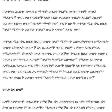
ፖለቲካዊ ሒደቱ በተቀለበሰ ማግስት አገሪቷ ትርምስ ውስጥ የገባች መሰለ፤
ሚሊዮኖች ተፈናቀሉ፣ ግለሰቦች ለደቦ ፍርድ ተጋለጡ፣ ንብረት እዚህም እዚያም
ወደመ። ይህንን ሁኔታ “የሰላም ማጣት ነው” ያሉት ሰዎች ጠቅላይ ሚኒስትር ዐቢይ
“ሰላም ማምጣት ያልቻሉ የሰላም ሎሬት ናቸው” እያሉ ነው።
ጠቅላይ ሚኒስትር ዐቢይ በአገር ውስጥ ሰላም ማምጣት አለመቻላቸውን ከሚናገሩት
ውስጥ የሕወሓት መሪዎች እና ደጋፊዎች ግንባር ቀደም ናቸው። እንደ ምሳሌ
የሚያሳዩትም በሕወሓት ሙሉ ቁጥጥር ሥር ባለችው ትግራይ ክልል ውስጥ ያለውን
ፀጥታ ነው። ትግራይ አሁንም “ሰላምን ቅድሚያ እሰጣለሁ” በሚለው አብዮታዊ
ዴሞክራሲ አመራር ሥር ነች። እውነትም ሌሎች ክልሎች ላይ የታየውን የሚያህል
መፈናቀል፣ የደቦ ፍርድ እና የንብረት ማውደም ትግራይ ክልል ውስጥ አልታየም።
ነገር ግን መጠየቅ ያለብን ጥያቄ “እውነት የትግራይ ፀጥታ ሰላማዊ ነው?”
ፀጥታ እና ሰላም
ዜጎች ለተቃውሞ መደራጀት የማይችሉበት፣ ሐሳባቸውን በነጻነት የማይገልጹበት፣
ሕዝባዊ የተቃውሞ ስብሰባዎችን ማድረግ የማይችሉበት የፖለቲካ ምኅዳር ውስጥ