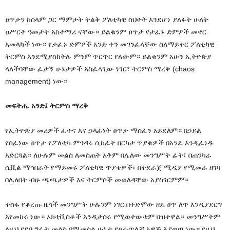
ፀጥታን ከሰላም ጋር ማምታት ትልቅ ፖለቲካዊ ስህተት እንደሆነ ያለፉት ሁለት
ዐሥርት ዓመታት አስተማሪ ናቸው። ይልቁንም ፀጥታ የታፈኑ ድምፆች መኖር
አመላካች ነው። የታፈኑ ድምፆች አንድ ቀን መገንፈላቸው ስለማይቀር ፖለቲካዊ
ትርምስ እንደሚያስከትሉ ምንም ጥርጥር የለውም። ይልቁንም አሁን ኢትዮጵያ
ላለችባቸው ፈታኝ ሁኔታዎች አስፈላጊው ነገር፣ ትርምስ ማረቅ (chaos
management) ነው።
መፍትሔ አንድ፤ ትርምስ ማረቅ
የኢትዮጵያ መሪዎች ፈተና እና ኃላፊነት ፀጥታ ማስፈን አይደለም። በኃይል
የሰፈነው ፀጥታ የፖለቲካ ምኅዳሩ ሲከፈት በርካታ ጥያቄዎች በአንዴ እንዲፈነዱ
አድርጓል። ለሁሉም መልስ ለመስጠት አቅም በሌለው መንግሥት ፊት፣ በጠንካራ
ሲቪል ማኅበራት የማይመሩ ፖለቲካዊ ጥያቄዎች፣ በተደራጀ ሚዲያ የሚመራ ዘገባ
በሌለበት ብዙ ጫጫታዎች እና ትርምሶች መወለዳቸው አያስገርምም።
ተስፋ የቆረጡ ዜጎች መንግሥት ሁሉንም ነገር በቀድሞው ዘዴ ፀጥ ለጥ እንዲያደርግ
እየመከሩ ነው። አክቲቪስቶች እንዲታሰሩ የሚወተውቱም በዝተዋል። መንግሥትም
ለዚህ የደቦ ግፊት መልስ በሚመስል ሁኔታ የፀረ-ጥላቻ አዋጅ እያወጣ ነው። የዚህ