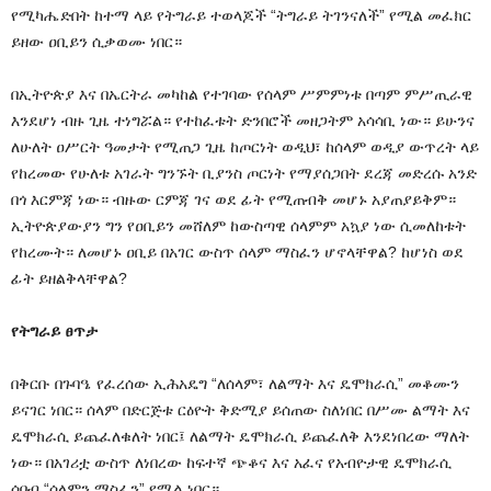
የሚካሔድበት ከተማ ላይ የትግራይ ተወላጆች “ትግራይ ትገንናለች” የሚል መፈክር
ይዘው ዐቢይን ሲቃወሙ ነበር።
በኢትዮጵያ እና በኤርትራ መካከል የተገባው የሰላም ሥምምነቱ በጣም ምሥጢራዊ
እንደሆነ ብዙ ጊዜ ተነግሯል። የተከፈቱት ድንበሮች መዘጋትም አሳሳቢ ነው። ይሁንና
ለሁለት ዐሥርት ዓመታት የሚጠጋ ጊዜ ከጦርነት ወዲህ፣ ከሰላም ወዲያ ውጥረት ላይ
የከረመው የሁለቱ አገራት ግንኙት ቢያንስ ጦርነት የማያሰጋበት ደረጃ መድረሱ አንድ
በጎ እርምጃ ነው። ብዙው ርምጃ ገና ወደ ፊት የሚጠብቅ መሆኑ አያጠያይቅም።
ኢትዮጵያውያን ግን የዐቢይን መሸለም ከውስጣዊ ሰላምም አኳያ ነው ሲመለከቱት
የከረሙት። ለመሆኑ ዐቢይ በአገር ውስጥ ሰላም ማስፈን ሆኖላቸዋል? ከሆነስ ወደ
ፊት ይዘልቅላቸዋል?
የትግራይ ፀጥታ
በቅርቡ በጉባዔ የፈረሰው ኢሕአዴግ “ለሰላም፣ ለልማት እና ዴሞክራሲ” መቆሙን
ይናገር ነበር። ሰላም በድርጅቱ ርዕዮት ቅድሚያ ይሰጠው ስለነበር በሥሙ ልማት እና
ዴሞክራሲ ይጨፈለቁለት ነበር፤ ለልማት ዴሞክራሲ ይጨፈለቅ እንደነበረው ማለት
ነው። በአገሪቷ ውስጥ ለነበረው ከፍተኛ ጭቆና እና አፈና የአብዮታዊ ዴሞክራሲ
ሰበብ “ሰላምን ማስፈን” የሚል ነበር።