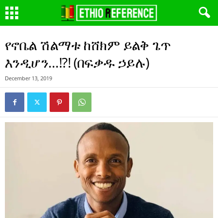
የኖቤል ሽልማቱ ከሸክም ይልቅ ጌጥ
እንዲሆን…!?! (በፍቃዱ ኃይሉ)
December 13, 2019