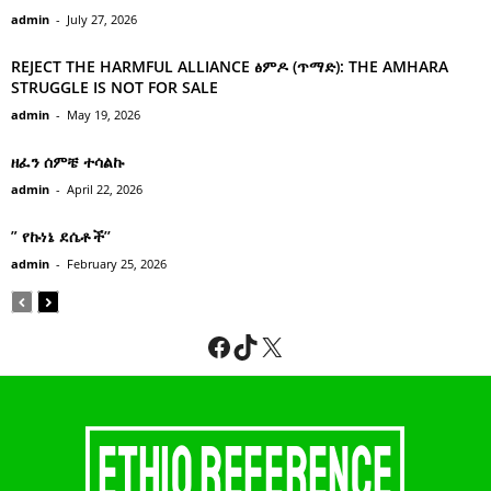
admin
-
July 27, 2026
REJECT THE HARMFUL ALLIANCE ፅምዶ (ጥማድ): THE AMHARA
STRUGGLE IS NOT FOR SALE
admin
-
May 19, 2026
ዘፈን ሰምቼ ተሳልኩ
admin
-
April 22, 2026
” የኩነኔ ደሴቶች’’
admin
-
February 25, 2026
Facebook
TikTok
X