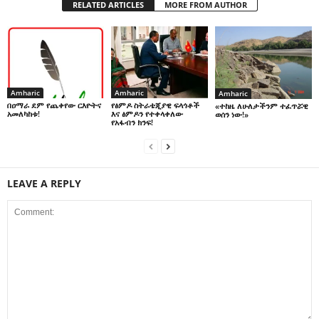
RELATED ARTICLES
MORE FROM AUTHOR
Amharic
Amharic
Amharic
በዐማራ ደም የጨቀየው ርእዮትና
የፅምዶ ስትራቴጂያዊ ፍላጎቶች
«ተከዜ ለሁለታችንም ተፈጥሯዊ
አመለካከቱ!
እና ፅምዶን የተቀላቀለው
ወሰን ነው!»
የአፋብን ክንፍ!
LEAVE A REPLY