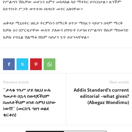
የሥልጣን ሽኩቻው መሆኑን አምኖ መከላከል ላይ ማተኮር ይኖርበታል። ዜጎችም
ከደኅንነት ሥጋት ወጥተው በነጻነት መኖር አለባቸው።
ጠቅላይ ሚኒስትር ዐቢይ ትርምሱን በማረቅ ፀጥታ ማስፈን ሳይሆን ሰላም ማረቅ
ከቻሉ እና በፓርቲያቸው ውስጥ ያለውን በግጭት የታገዘ የሥልጣን ሽኩቻ ማስወገድ
ከቻሉ የኖቤል ሽልማቱ ሸክም ሳይሆን ጌጥ ይሆንላቸዋል።
Previous article
Next article
¨ታላቁ ንጉሥ ሆይ ከዚህ ሁሉ
Addis Standard’s current
ዓመታት በኋላ በወዳጆችህም
editorial –what gives?
በጠላቶችህም ዘንድ ስምህ ህያው
(Abegaz Wondimu)
ነው!!!¨ (መርስዔ ኀዘን ወልደ
ቂርቆስ)