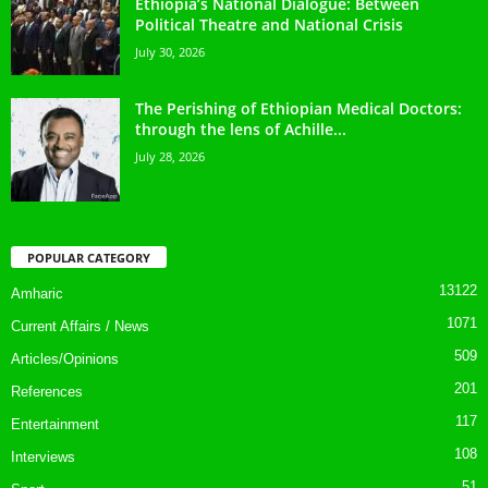
Ethiopia’s National Dialogue: Between
Political Theatre and National Crisis
July 30, 2026
The Perishing of Ethiopian Medical Doctors:
through the lens of Achille...
July 28, 2026
POPULAR CATEGORY
13122
Amharic
1071
Current Affairs / News
509
Articles/Opinions
201
References
117
Entertainment
108
Interviews
51