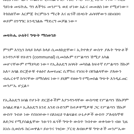
ዓይነቱ መፍትሔ ግን ለችግሩ መንሥዔ ወደ ሆነው አፈና መመለስ ነው የሚሆነው።
ትክክለኛው እርምጃ ትርምሱን ማረቅ እና ዜጎች በነጻነት ሐሳባቸውን በስብሰባ
ወይም በንግግር እንዲገልጹ ማድረግ መቻል ነው።
መፍትሔ ሁለት፤ ግጭት ማስወገድ
ምንም እንኳን ከላይ ከላይ ከላይ ሲመለከቷቸው፣ ኢትዮጵያ ውስጥ ያሉት ግጭቶች
አንዳንዶቹ የቡድን (communal) ቢመስሉም የሥልጣን ሽሚያ አካል
መሆናቸውም የማይካድ ነው። የኢሕአዴግ አባላት መካከል ከፍተኛ የሥልጣን ሽኩቻ
አለ። አባል ድርጅቶቹ ተፅዕኖ ለመፍጠር ሲሞክሩ የነበሩት በየክልላቸው ያለውን
ብሔርተኛ ከጎናቸው በማሰለፍ ነው። ይህም የዘውግ የሚመስል ግጭት እንዲፈጠር
መንሥኤ ሆኗል።
የኢሕአዴግ አባል የሆኑት ድርጅቶችም እያንዳንዳቸው ውስጣዊ የሥልጣን ሽኩቻም
አሳልፈዋል። ኢሕአዴግ እንደ አንድ ቡድንም ከተቃዋሚዎቹ ጋር የሥልጣን ሽኩቻ
ውስጥ ገብቶ ነው የሰነበተው። በእነዚህ ጥልፍልፍ ሁኔታዎች ውስጥ ፖለቲከኞቹ
ለድጋፍ የሚያሰልፏቸው ንፁኀን ዜጎች ግጭት ውስጥ ገብተው ወቀሳውን ብዙ ጊዜ
እነሱ ሲወስዱ ከርመዋል። ይሁንና ገዢው ፓርቲ ለብዙዎቹ ግጭቶች መንሥኤው