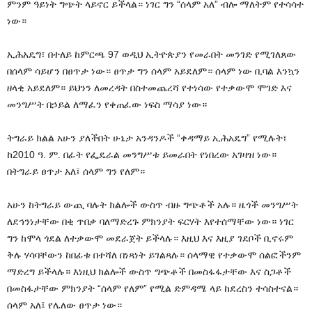
ምንም ዓይነት ግጭት ላይኖር ይችላል። ነገር ግን “ሰላም አለ” ብሎ ማለትም የተሳሳተ
ነው።
ኢሕአዴግ፣ በተለይ ከምርጫ 97 ወዲህ ኢትዮጵያን የመራበት መንገድ የሚገለጸው
በሰላም ሳይሆን በፀጥታ ነው። ፀጥታ ግን ሰላም አይደለም። ሰላም ነው ቢባል እንኳን
ዘላቂ አይደለም። ይህንን ለመረዳት በስተመጨረሻ የተነሳው የተቃውሞ ሞገድ እና
መንግሥት በኃይል ለማፈን የቀጠፈው ነፍስ ማሳያ ነው።
ትግራይ ክልል አሁን ያለችበት ሁኔታ አንዳንዶች “ቀዳማይ ኢሕአዴግ” የሚሉት፣
ከ2010 ዓ. ም. በፊት የፌዴራል መንግሥቱ ይመራበት የነበረው አገዛዝ ነው።
በትግራይ ፀጥታ አለ፤ ሰላም ግን የለም።
አሁን ከትግራይ ውጪ ባሉት ክልሎች ውስጥ ብዙ ግጭቶች አሉ። ዜጎች መንግሥት
ለደኅንነታቸው በቂ ጥበቃ ባለማድረጉ ምክንያት ፍርሃት እየተሰማቸው ነው። ነገር
ግን ከሞላ ጎደል ለተቃውሞ መደራጀት ይችላሉ። እዚህ እና እዚያ ገደቦች ቢኖሩም
ቅሉ ሃሳባቸውን ከበፊቱ በተሻለ በነጻነት ይገልጻሉ። ሰላማዊ የተቃውሞ ሰልፎችንም
ማድረግ ይችላሉ። እነዚህ ክልሎች ውስጥ ግጭቶች በመስፋፋታቸው እና ስጋቶች
በመስፋታቸው ምክንያት “ሰላም የለም” የሚል ድምዳሜ ላይ ከደረስን ተሳስተናል።
ሰላም አለ፤ የሌለው ፀጥታ ነው።