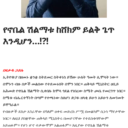
የኖቤል ሽልማቱ ከሸክም ይልቅ ጌጥ
እንዲሆን…!?!
በፍቃዱ ኃይሉ
ኢትዮጵያ በዘመኑ ቋንቋ ስትደመር ስትቀነስ ይኸው ሁለት ዓመት ሊሞላት ነው።
ሰሞኑን ብዙ ሰዎች መልሰው የተደመሩበት ሰሞን ነበር። ጠቅላይ ሚኒስትር ዐቢይ
አሕመድ የኖቤል ሽልማት ሲቀበሉ ከሞላ ጎደል የነበረው ስሜት ጮቤ የመርገጥ ነበር።
ስሜቱ ብሔርተኝነት በጣም የተጫነው ስለሆነ ድጋፉ ዘላቂ ይሁን አይሁን ለመገመት
ይቸግራል።
የብዙዎች ደስታ አገራቸው በዓለም ዐቀፍ መድረክ ሥሟ በመልካም ሲነሳ ማየታቸው
ነበር። ለዚህ ያበቋቸው ጠቅላይ ሚኒስትሩ በመሆናቸው የተደሰቱባቸውም
አይጠፉም። የሆነ ሆኖ ተቃውሞም አልጠፋም። እዚያው የኖቤል ሽልማቱ