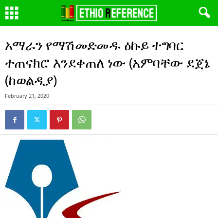
አማራን የማሽመድመዱ ዕኩይ ተግባር
ተጠናክሮ እንደቀጠለ ነው (አምባቸው ደጀኔ
(ከወልዲያ)
February 21, 2020