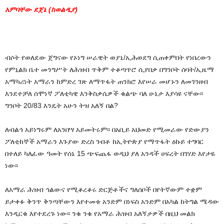
አምባቸው ደጀኔ (ከወልዲያ)
ብሶት የወለደው ጀግናው የኦነግ ሠራዊት ወያኔ/ኢሕወደግ ሲጠቀምበት የነበረውን
የምኒልክ ቤተ መንግሥት ለሕዝብ ጥቅም ተቆጣጥሮ ሲያበቃ በግንቦት ሰባት/ኢዜማ
አማካሪነት አማራን ከምድረ ገጽ ለማጥፋት ጠንክሮ እየሠራ መሆኑን ለመገንዘብ
እንደተቻለ ሰሞነኛ ፖለቲካዊ እንቅስቃሴዎች ቁልጭ ባለ ሁኔታ እያሳዩ ናቸው፡፡
ግንቦት 20/83 እንዴት አሁን ትዝ አለኝ በል?
ለብልኅ አይነግሩም ለአንበሣ አይመትሩም፡፡ በአቢይ አህመድ የሚመራው የድውያን
ፖለቲከኞች አማራን እጉያው ድረስ ገብቶ ከኢትዮጵያ የማጥፋት ዕኩይ ተግባር
በተለይ ካለፈው ዓመት የሰኔ 15 ጭፍጨፋ ወዲህ ያለ አንዳች ሀፍረት በገሃድ እየታዬ
ነው፡፡
ለአማራ ሕዝብ ኅልውና የሚቆረቆሩ ድርጅቶችና ግለሰቦች በየትኛውም ተቋም
ይታቀፉ ቅንጥ ቅንጣቸውን እየተመቱ አንድም በነፍስ አንድም በአካል ከትግል ሜዳው
እንዲርቁ እየተደረጉ ነው፡፡ ንቁ ንቁ የአማራ ሕዝብ አለኝታዎች በዚህ መልክ