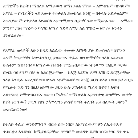
አማሮችን ከፊት በማሰለፍ አማራውን ለማነሁለል ሞከሩ – እምብዝም ባይሳካም፡፡
አማራ – በነገራችን ላይ አውቆ የተታለለ ይመስላል እንጂ – በቀላሉ አይታለልም፡፡
እንዲያውም የተታለለ እየመሰለ አጋጣሚውን ሲያገኝ ጉድ የሚሠራ ነው – አማራ፡፡
ምንም ያልተማረውን ባላገር አማራ ሂድና ለማታለል ሞክር – እየሣቀ አንተኑ
ያነሆልልሃል፡፡
የአማራ ጠላቶች አሁን ከዳዴ አልፈው ቆመው እየሄዱ ያሉ ይመስላሉ፡፡ ሰሞኑን
ደግሞ ትንታጎቹን እነዮሐንስ ቧ ያለውንና ተፈራ ወንድማገኝን ገለል አደረጉ፡፡
ሁለቱም ጎበዝ ነበሩ፡፡ አማራው በተስፋ የሚጠብቃቸው ነበሩ፡፡ ግን የአቢይ ሠይፍ
በነፍስ ባይሆንም በአካል ከድርጅታቸው – ከእጅ አይሻል ዶማ አሽከር ድርጅታቸው –
ገለል እንዲሉ አደረጋቸው፡፡ በነፍስ አይምጡባቸው እንጂ ይህስ ቀላል ነው፡፡ ይሄ አቢይ
የሚሉት ጉድ ግን በዚህ ዕድሜው ይህን ሁሉ ፖለቲካዊ ሤራና ሸፍጥ፣ አፍዝ
አደንግዛዊ የማጭበርበርና ሰውን በ“ፍቅሩ” የማነሁለል አጋንንታዊ ድግምትና መተት
ከየት አገኘው? ያቺን የዐፄ ኃ/ሥላሤን ጦሰኛ የጣት ቀለበት አቀብለውት ይሆን?
መጠርጠር ነው!
በተለይ ተፈራ ወንድምአገኝ ብርቱ ሰው ነበር፡፡ ለአማራውም ሆነ ለኢትዮጵያ
ተቆርቋሪ እንደነበር ከሚያደርጋቸው ንግግሮች መረዳት ይቻል ነበር፡፡ ነገር ግን ጥሩ