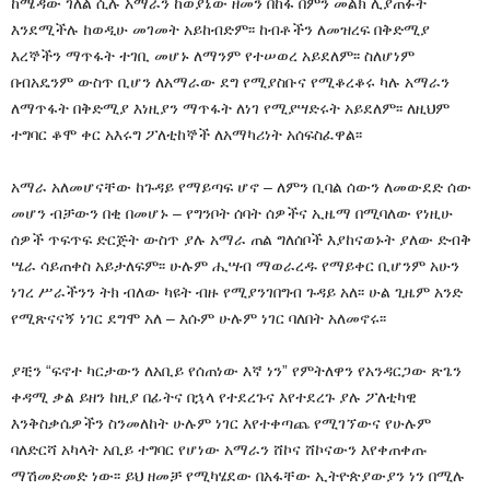
ከሜዳው ገለል ሲሉ አማራን ከወያኔው ዘመን በከፋ በምን መልክ ሊያጠፉት
እንደሚችሉ ከወዲሁ መገመት አይከብድም፡፡ ከብቶችን ለመዝረፍ በቅድሚያ
እረኞችን ማጥፋት ተገቢ መሆኑ ለማንም የተሠወረ አይደለም፡፡ ስለሆነም
በብአዴንም ውስጥ ቢሆን ለአማራው ደግ የሚያስቡና የሚቆረቆሩ ካሉ አማራን
ለማጥፋት በቅድሚያ እነዚያን ማጥፋት ለነገ የሚያሣድሩት አይደለም፡፡ ለዚህም
ተግባር ቆሞ ቀር አእሩግ ፖለቲከኞች ለአማካሪነት አሰፍስፈዋል፡፡
አማራ አለመሆናቸው ከጉዳይ የማይጣፍ ሆኖ – ለምን ቢባል ሰውን ለመውደድ ሰው
መሆን ብቻውን በቂ በመሆኑ – የግንቦት ሰባት ሰዎችና ኢዜማ በሚባለው የነዚሁ
ሰዎች ጥፍጥፍ ድርጅት ውስጥ ያሉ አማራ ጠል ግለሰቦች እያከናወኑት ያለው ድብቅ
ሤራ ሳይጠቀስ አይታለፍም፡፡ ሁሉም ሒሣብ ማወራረዱ የማይቀር ቢሆንም አሁን
ነገረ ሥራችንን ትክ ብለው ካዩት ብዙ የሚያንገበግብ ጉዳይ አለ፡፡ ሁል ጊዜም አንድ
የሚጽናናኝ ነገር ደግሞ አለ – እሱም ሁሉም ነገር ባለበት አለመኖሩ፡፡
ያቺን “ፍኖተ ካርታውን ለአቢይ የሰጠነው እኛ ነን” የምትለዋን የአንዳርጋው ጽጌን
ቀዳሚ ቃል ይዘን ከዚያ በፊትና በኋላ የተደረጉና እየተደረጉ ያሉ ፖለቲካዊ
እንቅስቃሴዎችን ስንመለከት ሁሉም ነገር እየተቀጣጨ የሚገኘውና የሁሉም
ባለድርሻ አካላት አቢይ ተግባር የሆነው አማራን ሸኮና ሸኮናውን እየቀጠቀጡ
ማሽመድመድ ነው፡፡ ይህ ዘመቻ የሚካሄደው በአፋቸው ኢትዮጵያውያን ነን በሚሉ