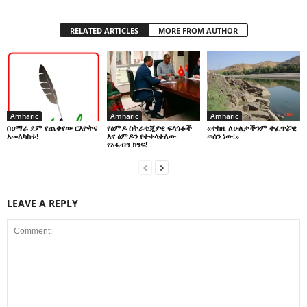
RELATED ARTICLES
MORE FROM AUTHOR
Amharic
Amharic
Amharic
በዐማራ ደም የጨቀየው ርእዮትና
የፅምዶ ስትራቴጂያዊ ፍላጎቶች
«ተከዜ ለሁለታችንም ተፈጥሯዊ
አመለካከቱ!
እና ፅምዶን የተቀላቀለው
ወሰን ነው!»
የአፋብን ክንፍ!
LEAVE A REPLY