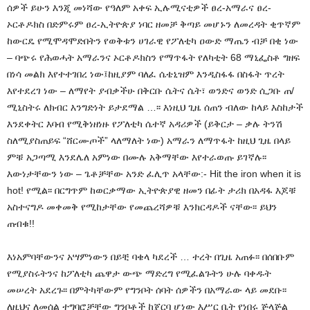
ሰዎች ይሁን እንጂ መነሻው የዓለም አቀፍ ኢሉሚናቲዎች ፀረ-አማራና ፀረ-
ኦርቶዶክስ በድምሩም ፀረ-ኢትዮጵያ ነባር ዘመቻ ቅጣይ መሆኑን ለመረዳት ቂጥኛም
ከውርዴ የሚሞዳሞድበትን የወቅቱን ሀገራዊ የፖለቲካ ዐውድ ማጤን ብቻ በቂ ነው
– ባጭሩ የሕወሓት አማራንና ኦርቶዶክስን የማጥፋት የለካቲት 68 ማኒፌስቶ ግዘፍ
በነሳ መልክ እየተተገበረ ነው፤ከዚያም ባለፈ ሴቴኒዝም እንዲስፋፋ በስፋት ጥረት
እየተደረገ ነው – ለማየት ያብቃችሁ በቅርቡ ሴትና ሴት፣ ወንድና ወንድ ሲጋቡ ጠ/
ሚኒስትሩ ለክብር እንግድነት ይታደማል …፡፡ እነዚህ ጊዜ ሰጠን ብለው ከላይ እስከታች
እንደቀትር እባብ የሚቅነዘነዙ የፖለቲካ ሴተኛ አዳሪዎች (ይቅርታ – ቃሉ ትንሽ
ስለሚያስጠይፍ “ሸርሙጦች” ላለማለት ነው) አማራን ለማጥፋት ከዚህ ጊዜ በላይ
ምቹ አጋጣሚ እንደሌለ አምነው በሙሉ አቅማቸው እየተራወጡ ይገኛሉ፡፡
እውነታቸውን ነው – ጌቶቻቸው አንድ ፈሊጥ አላቸው:- Hit the iron when it is
hot! የሚል፡፡ በርግጥም ከወርቃማው ኢትዮጵያዊ ዘመን በፊት ታሪክ በአዳፋ እጆቹ
አስተናግዶ መቀመቅ የሚከታቸው የመጨረሻዎቹ እንክርዳዶች ናቸው፡፡ ይህን
ጠብቁ!!
እነአምባቸውንና አሣምነውን በይቺ ባቄላ ካደረች … ተረት በጊዜ አጠፉ፡፡ በሰበቡም
የሚያስሩትንና ከፖለቲካ ጨዋታ ውጭ ማድረግ የሚፈልጉትን ሁሉ ባቀዱት
መሠረት አደረጉ፡፡ በምትካቸውም የግንቦት ሰባት ሰዎችን በአማራው ላይ መደቡ፡፡
ለዚህና ለመሰል ተግባሮቻቸው ግንቦቶች ከጀርባ ሆነው እሥር ቤት የነበሩ ጅላጅል