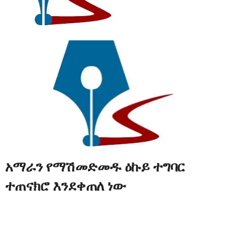
አማራን የማሽመድመዱ ዕኩይ ተግባር
ተጠናክሮ እንደቀጠለ ነው