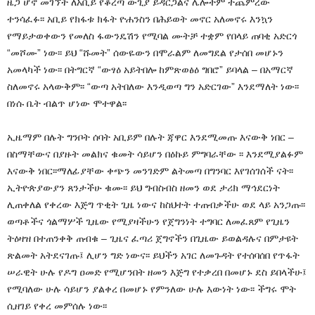
ዜጋ ሆኖ መገኘት ለአቢይ የቆረጣ ውጊያ ይዳርጋልና ሌሎችም ተጨምረው
ተንሳፈፉ፡፡ አቢይ የክፋቱ ክፋት ዮሐንስን በሕይወት መኖር አለመኖሩ እንኳን
የማይታወቀውን የመለስ ፋውንዴሽን የሚባል ሙትቻ ተቋም የበላይ ጠባቂ አድርጎ
“መሾሙ” ነው፡፡ ይህ “ሹመት” ሰውዬውን በሞራልም ለመግደል የታሰበ መሆኑን
አመላካች ነው፡፡ በትግርኛ “ውፃዕ አይትበሎ ከምጽወፅዕ ግበሮ” ይባላል – በአማርኛ
ስለመኖሩ አላውቅም፡፡ “ውጣ አትበለው እንዲወጣ ግን አድርገው” እንደማለት ነው፡፡
በነሱ ቤት ብልጥ ሆነው ሞተዋል፡፡
ኢዜማም በሉት ግንቦት ሰባት አቢይም በሉት ጃዋር እንደሚመጡ እናውቅ ነበር –
በስማቸውና በያዙት መልክና ቁመት ሳይሆን በዕኩይ ምግባራቸው ፡፡ እንደሚያልፉም
እናውቅ ነበር፡፡ማለፊያቸው ቀጭን መንገድም ልትመጣ በግንባር እየገሰገሰች ናት፡፡
ኢትዮጵያውያን ጸንታችሁ ቁሙ፡፡ ይህ ግብስብስ ዘመን ወደ ታሪክ ማኅደርነት
ሊጠቀለል የቀረው እጅግ ጥቂት ጊዜ ነውና ከስህተት ተጠብቃችሁ ወደ ላይ አንጋጡ፡፡
ወጣቶችና ጎልማሦች ጊዜው የሚያዛችሁን የጀግንነት ተግባር ለመፈጸም የጊዜን
ትዕዛዝ በተጠንቀቅ ጠብቁ – ጊዜና ፈጣሪ ጀግኖችን በጊዜው ይወልዳሉና በምታዩት
ጽልመት አትደናገጡ፤ ሊሆን ግድ ነውና፡፡ ይህችን አገር ለመጉዳት የተሰባሰበ የጥፋት
ሠራዊት ሁሉ የዶግ ዐመድ የሚሆንበት ዘመን እጅግ የተቃረበ በመሆኑ ደስ ይበላችሁ፤
የሚባለው ሁሉ ሳይሆን ያልቀረ በመሆኑ የምንለው ሁሉ እውነት ነው፡፡ ችግሩ ሞት
ሲዘገይ የቀረ መምሰሉ ነው፡፡