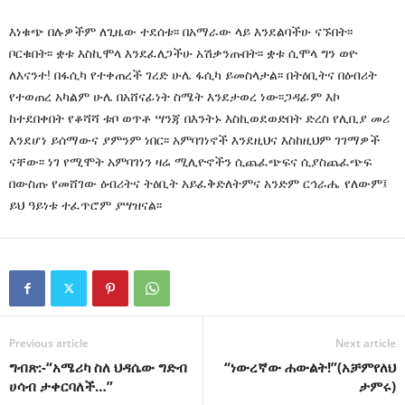
እነቁጭ በሉዎችም ለጊዜው ተደሰቱ፡፡ በአማራው ላይ እንደልባችሁ ናኙበት፡፡
ቦርቁበት፡፡ ቋቱ እስኪሞላ እንደፈለጋችሁ አሽቃንጡበት፡፡ ቋቱ ሲሞላ ግን ወዮ
ለእናንተ! በፋሲካ የተቀጠረች ገረድ ሁሌ ፋሲካ ይመስላታል፡፡ በትዕቢትና በዕብሪት
የተወጠረ አካልም ሁሌ በአሸናፊነት ስሜት እንደታወረ ነው፡፡ጋዳፊም እኮ
ከተደበቀበት የቆሻሻ ቱቦ ወጥቶ ሣንጃ በእንትኑ እስኪወደወድበት ድረስ የሊቢያ መሪ
እንደሆነ ይሰማውና ያምንም ነበር፡፡ አምባገነኖች እንደዚህና እስከዚህም ገገማዎች
ናቸው፡፡ ነገ የሚሞት አምባገነን ዛሬ ሚሊዮኖችን ሲጨፈጭፍና ሲያስጨፈጭፍ
በውስጡ የመሸገው ዕብሪትና ትዕቢት አይፈቅድለትምና አንድም ርኅራሔ የለውም፤
ይህ ዓይነቱ ተፈጥሮም ያሣዝናል፡፡
Previous article
Next article
ግብጽ:-“አሜሪካ ስለ ህዳሴው ግድብ
“ነውረኛው ሐውልት!”(አቻምየለህ
ሀሳብ ታቀርባለች…”
ታምሩ)