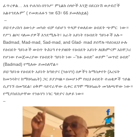
ፈጥረዋል… አፄ ዮሐንስ በንጉሥ ምኒልክ ሰላዮች እንጅ በደርቡሽ ወታደሮች
አልተገደሉም” ( የመጽሐፉን ገጽ 63፣ 66 ይመለከቷል)
–
ይህ የታሪክን ዕውነታ መካድ ብቻ ሳይሆን ጥላቻ የወለደው ዕብደት ጭምር ነው።
የሥነ ልቦና ባለሙያዎች እንደሚሉት፣ አራት አይነት የዕብደት ዓይነቶች አሉ።
Badmad, Mad-mad, Sad-mad, and Glad- mad ይሰኛሉ።ከእነዚህ ሁሉ
የዕብደት ዓይነቶች ውስጥ ትሕነግ የተያዘበት የዕብደት አይነት ለህክምናም አስቸጋሪ
የሆነው የመጀመሪያው የዕብደት ዓይነት ነው –”ክፉ ዕብድ” ወይም “መጥፎ ዕብድ”
(Badmad) የሚለው ይመስለኛል።
ይህ ዓይነቱ የዕብደት አይነት ከግድያና (ንፁሃን) ሰዎችን ከማሰቃየት (እረፍት
ከመንሳትና ከማበሳጨት) ጋር ይያያዛል። በመሆኑም የዚህ ዕብደት ተጠቂዎች ኀይል
ሲያገኙ በመግደል፣ ዐቅም ሳይኖራቸው ሲቀር ደግሞ ማበሳጨት መገለጫቸው ነው።
የሚያስደስታቸው የንፁሃን ነገር ግድያና ስቃይ ነው፡፡
–