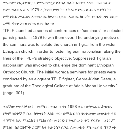
ማዳከም የኢትዮጵያን የማዳከሚያ የትግል ስልት አድርጎ እንደተጠቀመበት
ይነግረናል፡፡ እ.አ.አ 1979 ኢትዮጵያዊነትን ነቅሎ የትግራይ ብሔርተኝነትን
የሚተክል ሥልጠና ለተመረጡ ከየአጥቢያው ለመጡ ካህናት በገብረኪዳን ደስታ
አማካኝነት እንደተሰጠ ይተርክልናል::
“TPLF launched a series of conferences or ‘seminars’ for selected
parish priests in 1979 to win them over. The underlying motive of
the seminars was to isolate the church in Tigrai from the wider
Ethiopian church in order to foster Tigraian nationalism along the
lines of the TPLF’s strategic objective. Suppressed Tigraian
nationalism was invoked to challenge the dominant Ethiopian
Orthodox Church. The initial woreda seminars for priests were
conducted by an eloquent TPLF fighter, Gebre-Kidan Desta, a
graduate of the Theological College at Addis Ababa University.”
(page 301)
–
ጉደኛው የጥላቻ ሰባኪ መምህር ገብረ ኪዳን 1998 ላይ ‹‹የትግራይ ሕዝብና
የትምክህተኞች ሴራ ከትላንት እስከ ዛሬ› በሚል ርዕስ ባሳተመው መጽሐፉ ላይ
ዳግማዊ አጼ ምኒልክን የሚከስበት መንገድ የጥላቻውን ጥግ ያሳያል፡፡ ‹‹ንጉሥ
ምኒልክ ከደርቡሾች ጋርም አፄ ዮሐንስን በጋራ ለመመከት ምስጢራዊ ግንኙነት