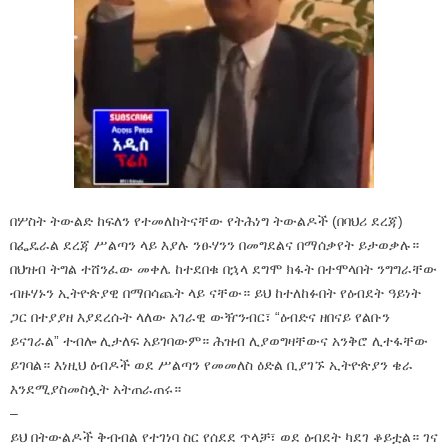
በሦስት ትውልድ ከፍለን የተመለከትናቸው የትሕነግ ትውልዶች (በባህሪ ደረጃ)
በፌዴራል ደረጃ ሥልጣን ላይ እያሉ ንፁሃንን በመግደልና በማሰቃየት ይታወቃሉ።
በህዝብ ትግል ተሸንፈው መቀሌ ከተደበቁ በኋላ ደግሞ ክፋት በተሞላበት ንግግራቸው
ብዙሃኑን ኢትዮጵያዊ በማበሳጨት ላይ ናቸው። ይህ ከተለከፉበት የዕብደት ዓይነት
ጋር በተያያዘ እያደረሱት ላለው አገራዊ ውዥንብር፣ “ዕብድና ዘበናይ የልቡን
ይናገራል” ተብሎ ሊታለፍ አይገባውም። ሕዝብ ሊያወግዛቸውና አንቅሮ ሊተፋቸው
ይገባል። እነዚህ ዕብዶች ወደ ሥልጣን የመመለስ ዕድል ቢያገኙ ኢትዮጵያን ቄራ
እንደሚያስመስሏት አትጠራጠሩ።
–
ይህ በትውልዶች ቅብብል የተገነባ ስር የሰደደ ጥላቻ፣ ወደ ዕብደት ካደገ ቆይቷል። ገና