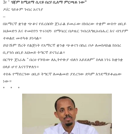
3r ”
ጎጃም ከሚለማ ሲናይ በረሃ ቢለማ ምርጫዬ ነው”
ዶ/ር ጎይቶም ገብረ አናንያ
–
በአማርኛ ቋንቋ ጭቆና የደረሰበት ጀነራል ይመራው በነበረው ተቋም ውስጥ ዐቢይ
አህመድን እና ተመስገን ጥሩነህን በማባረር በታዜር ገብረእግዚአብሔር እና ብንያም
ተወልደ መተካቱ ይነሳል።
ይህ ሹም ሽረት የልጅነት የአማርኛ ቋንቋ ጭቆናን በስራ ቦታ ለመከላከል ከነበረ
ቢያንስ ዐቢይ አህመድ ትግርኛ ይናገራል።
በርግጥ ጀነራሉ ” በረሀ የገባነው ለኢትዮጵያ ብለን አይደለም” ስላለ ነገሩ ከቋንቋ
በላይ ሆኖ እናገኘዋለን።
ተስፋ የማደርገው ዐቢይ ትግርኛ ለመልመድ ያደረገው ድካም እንደማይቆጨው
ነው።
* * *