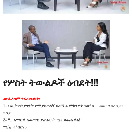
የሦስት ትውልዶች ዕብደት!!!
ሙሉአለም ገብረመድህን
1-
‹‹ኢትዮጵያዊነት የሚያስጠላኝ በአማራ ምክንያት ነው!››
መ/ር ገብረኪዳን
ደስታ
2- “.. አማርኛ ለመማር ያጠፋሁት ጊዜ ይቆጨኛል!”
ሜ/ጀ ተ/ብርሃን