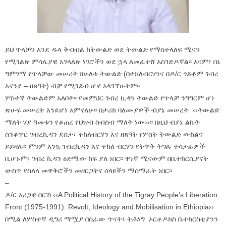
ይህ ጥላቻን እንደ ዱላ ቅብብል ከትውልድ ወደ ትውልድ የማስተላለፍ ሚናን
የሚገልጽ ምሳሌያዊ አገላለጽ ነገሮችን ወደ ኋላ ለመፈተሸ አስገድዶኛል፡፡ እናም፣ በኔ
ግምገማ የጥላቻው መሠረት በሁለቱ ትውልድ (በተክለብርሃንና በዶ/ር ጎይቶም ገብረ
አናንያ – ዘጸዓት) ብቻ የሚገደብ ሆኖ አላገኘሁትም፡፡
ሦስተኛ ትውልድም አለበት፡፡ የመምህር ገብረ ኪዳን ትውልድ የጥላቻ ንግግርም ሆነ
ጽሁፍ መሠረት እንደሆነ አምናለሁ፡፡ በታሪክ ባለሙያዎች ብያኔ መሠረት ‹‹ትውልድ
ማለት ሃያ ዓመቱን የቆጠረ የህዝብ ስብስብ ማለት ነው››፡፡ በዚህ ብያኔ ልኬት
ስንቆጥር ገብረኪዳን ደስታ፣ ተክለብርሃን እና ዘጸዓት የሦስት ትውልድ ውክልና
ይይዛሉ፡፡ ምንም እንኳ ገብረኪዳን እና ተክለ ብርሃን የትጥቅ ትግሉ ተሳታፊዎች
ቢሆኑም፣ ገብረ ኪዳን ዕድሜው ከፍ ያለ ነበር፡፡ ዋነኛ ሚናውም በቤተክርሲያናት
ውስጥ የስለላ መዋቅሮችን መዘርጋትና ሰላዩችን ማሰማራት ነበር፡፡
–
ዶ/ር አረጋዊ በርኸ ‹‹A Political History of the Tigray People’s Liberation
Front (1975-1991): Revolt, Ideology and Mobilisation in Ethiopia››
በሚል ለሦስተኛ ዲግሪ ማሟያ በሰራው ጥናት፤ ትሕነግ ኦርቶዶክስ ቤተክርስቲያንን