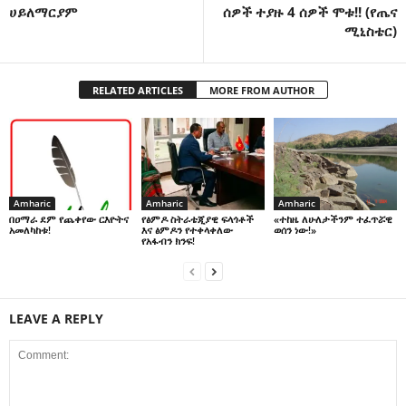
ሀይለማርያም
ሰዎች ተያዙ 4 ሰዎች ሞቱ!! (የጤና
ሚኒስቴር)
RELATED ARTICLES
MORE FROM AUTHOR
Amharic
Amharic
Amharic
በዐማራ ደም የጨቀየው ርእዮትና
የፅምዶ ስትራቴጂያዊ ፍላጎቶች
«ተከዜ ለሁለታችንም ተፈጥሯዊ
አመለካከቱ!
እና ፅምዶን የተቀላቀለው
ወሰን ነው!»
የአፋብን ክንፍ!
LEAVE A REPLY