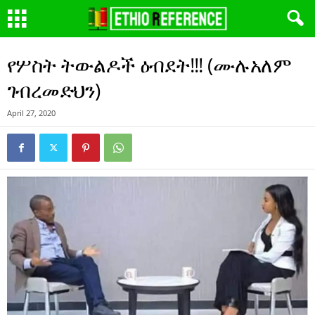
የሦስት ትውልዶች ዕብደት!!! (ሙሉአለም
ገብረመድህን)
April 27, 2020