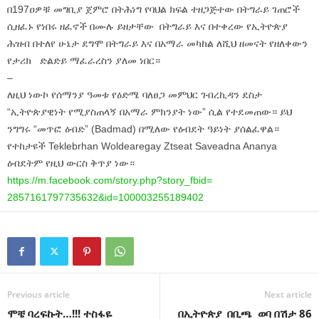
በ197ዐዎቹ መግቢያ ጀምሮ በትሕነግ የባህል ክፍል ተዘጋጅተው በትግራይ ገጠሮች
ሲዘፈኑ የነበሩ ዘፈኖች በሙሉ ይዘታቸው በትግራይ እና በተቀረው የኢትዮጵያ
ሕዝብ በተለየ ሁኔታ ደግሞ በትግራይ እና በአማራ መካከል ለሺህ ዘመናት የዘለቀውን
የታሪክ ድልድይ ማፈራረስን ያለመ ነበር።
–
ለዚህ ነውኮ የሰማንያ ዓመቱ የዕድሜ ባለፀጋ መምህር ገብረኪዳን ደስታ
“ኢትዮጵያዊነት የሚያስጠላኝ በአማራ ምክንያት ነው” ሲል የተደመጠው። ይህ
ንግግሩ “መጥፎ ዕብድ” (Badmad) በሚለው የዕብደት ዓይነት ያሰልፈዋል።
የተከታዩች Teklebrhan Woldearegay Ztseat Saveadna Ananya
ዕብደትም የዚህ ውርስ ቅጥያ ነው።
https://m.facebook.com/story.
php?story_fbid=
2857161797735632&id=
100003255189402
Previous article
Next article
ሞቼ ባረፍኩት…!!! ተስፋዬ
በኢትዮጵያ በቢጫ ወባ በሽታ 86