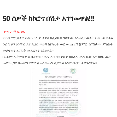
50 ሰዎች
ከኮሮና በሽታ አገግመዋል!!!
የጤና ሚኒስቴር
የጤና ሚኒስትር ዶክተር ሊያ ታደሰ በፌስቡክ ገጻቸው እንዳስታወቁት በደቡብ ክልል
ጉራጌ ዞን አነሞር እና ኢነር ወረዳ ከየካቲት ወር መጨረሻ ጀምሮ የበሽታው ምልክት
መታየቱን ሪፓርት መደረጉን ገልፀዋል።
በዚህም ኢትዮጵያ ህብረተሰብ ጤና ኢንስቲትዪት ከክልሉ ጤና ቢሮ እና ከዞኑ ጤና
መምሪ ጋር በመሆን የምላሽ አሰጣጡን ሲደግፍ እንደነበረም ተናግረዋል።