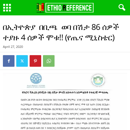
በኢትዮጵያ በቢጫ ወባ በሽታ 86 ሰዎች
ተያዙ 4 ሰዎች ሞቱ!! (የጤና ሚኒስቴር)
April 27, 2020