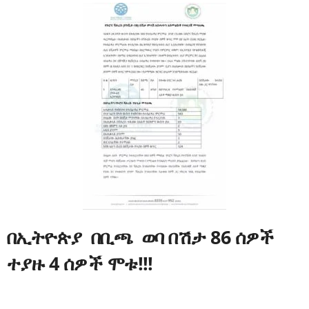
በኢትዮጵያ በቢጫ ወባ በሽታ 86 ሰዎች
ተያዙ 4 ሰዎች ሞቱ!!!