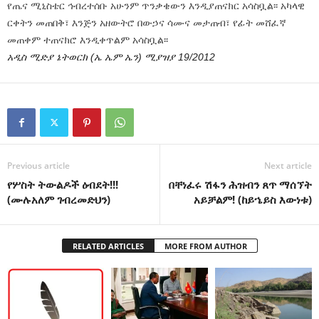
የጤና ሚኒስቴር ኅብረተሰቡ አሁንም ጥንቃቄውን እንዲያጠናክር አሳስቧል፡፡ አካላዊ
ርቀትን መጠበቅ፣ እንጅን አዘውትሮ በውኃና ሳሙና መታጠብ፣ የፊት መሸፈኛ
መጠቀም ተጠናክሮ እንዲቀጥልም አሳስቧል፡፡
አዲስ ሚድያ ኔትወርክ (ኤ ኤም ኤን) ሚያዝያ 19/2012
Previous article
Next article
የሦስት ትውልዶች ዕብደት!!!
በቸነፈሩ ሽፋን ሕዝብን ጸጥ ማሰኘት
(ሙሉአለም ገብረመድህን)
አይቻልም! (ከይኄይስ እውነቱ)
RELATED ARTICLES
MORE FROM AUTHOR