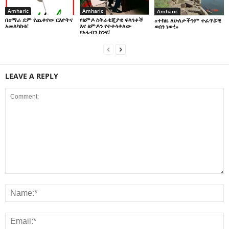
Amharic
Amharic
Amharic
በዐማራ ደም የጨቀየው ርእዮትና
የፅምዶ ስትራቴጂያዊ ፍላጎቶች
«ተከዜ ለሁለታችንም ተፈጥሯዊ
አመለካከቱ!
እና ፅምዶን የተቀላቀለው
ወሰን ነው!»
የአፋብን ክንፍ!
LEAVE A REPLY