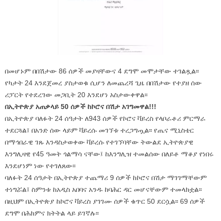
በመሆኑም በበሽታው 86 ሰዎች መያዛቸውና 4 ደግሞ መሞታቸው ተገልጿል፡፡
የካታት 24 እንደጀመረ ያስታወቁ ሲሆን ለመጨረሻ ጊዜ በበሽታው የተያዘ ሰው
ሪፓርት የተደረገው መጋቢት 20 እንደሆነ አስታውቀዋል፡፡
በኢትዮጵያ አጠቃላይ 50 ሰዎች ከኮሮና በሽታ አገግመዋል!!!
በኢትዮጵያ ባለፉት 24 ሰዓታት ለ943 ሰዎች የኮሮና ቫይረስ የላቦራቶሪ ምርማራ
ተደርጓል፤ በአንድ ሰው ላይም ቫይረሱ መገኘቱ ተረጋግጧል፡፡ የጤና ሚኒስቴር
በማኅበራዊ ገጹ እንዳስታወቀው ቫይረሱ የተገኘባቸው ትውልደ ኢትዮጵያዊ
እንግሊዛዊ የ45 ዓመት ጎልማሳ ናቸው፤ ከእንግሊዝ ተመልሰው በለይቶ ማቆያ የነበሩ
እንደሆነም ነው የተገለጸው፡፡
ባለፉት 24 ሰዓታት በኢትዮጵያ ተጨማሪ 9 ሰዎች ከኮሮና በሽታ ማገገማቸውም
ተነግሯል፤ ስምንቱ ከአዲስ አበባና አንዱ ከባሕር ዳር መሆናቸውም ተመላክቷል፡፡
በዚህም በኢትዮጵያ ከኮሮና ቫይረስ ያገገሙ ሰዎች ቁጥር 50 ደርሷል፡፡ 69 ሰዎች
ደግሞ በሕክምና ክትትል ላይ ይገኛሉ፡፡