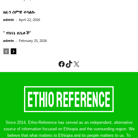
ዘፈን ሰምቼ ተሳልኩ
admin
-
April 22, 2026
” የኩነኔ ደሴቶች’’
admin
-
February 25, 2026
Facebook
TikTok
X
Since 2014, Ethio-Reference has served as an independent, alternative
source of information focused on Ethiopia and the surrounding region. We
believe that what matters to Ethiopia and its people matters to us. To