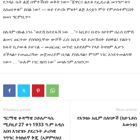
የጋዳፊ ሴት ልጅ በሞተችበት ወቅት ነው፡፡ “ጃዋርና ልደቱ የፌዴራል መንግሥቱን
አስጠነቀቁ!” ይበል ነው! — ወይ የታሪክ ምፀት! ልጅ እናቷን ምጥ የምታስተምርበት
ዘመነ ግርምቢጥ፡፡
በሌላም በኩል ነገሩ “ወደሽ ከተደፋሽ ነው …”፡፡ አቢይና ቡድኑ ከየትም በራስ ስሞሽ
ልመና ጠርተው ያሰባሰቧቸው ውሾች ራሱ አቢይ ላይ ይጮኹበት ይዘዋል፤ የልቡን
ክፋት ቢያውቁ ይሆናል – መጠርጠር መጥፎ አይደለም፡፡ የላይ ትዛዝም ሊሆን
ይችላል፡፡ የመጨረሻው መጀመሪያም ቢባል ያስኬዳል፡፡ ምንም ነገር እንደተመልካቹ
ነው፡፡ … “ሁሉም ነገር ለበጎ ነው” መባሉንም አንዘንጋ፡፡
Previous article
Next article
ግርማዊ ቀዳማዊ ኃይለሥላሴ
የአገዛዙ አዚም ሰለባዎች (ከይኄይስ
ሚያዚያ 27 ቀን 1933 ዓ.ም አዲስ
እውነቱ)
አበባ እንደገቡ ያደረጉት ታሪካዊ
ንግግር ትክክለኛ ቅጂ (አቻምየለህ