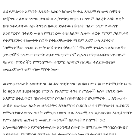
ይሄ የሥልጣን አምሮት እንዴት አድርጎ ከሰውነት ተራ እንደሚያስወጣ ሰሞኑን
በነጃዋርና ልደቱ ንግግር ታዘብኩ፡፡ ኢትዮጵያውያን በርግጥም ከልሂቅ እስከ ደቂቅ
በጭንቅላታቸው ላይ ትንንሽ ዘውድ ደፍተው በቅዠት ዓለም ንግሥና ውስጥ
እንደሚኖሩ በቀልድ መልክ የሚነገረው ትዝ አለኝ፡፡ ሌላው ቀርቶ ማንም ጋለሞታና
የትምህርትና የዕውቀት በሮች የተከረቸሙበት ማይም እረኛ ሁላ እየተነሣ
“ስምንተኛው ንጉሠ ነገሥት ሆኜ ተቀብቻለሁ”፣ “ማርያም ተገልጣ የቆሎ ጓደኛዋ
ያደረገችኝ ንግሥተ ነገሥት እህተ ማርያም ነኝ” ሲሉን በማያፍሩባትና ሃይ ባይም
ባጡባት ምድራችን የማንሰማው ተዓምር ላይኖረን በፈጣሪ ተፈርዶብናል፡፡
መጨረሻውን ዝም ብሎ ማየት ነው፡፡
ወደጥራዝ-ነጠቅ ዕውቀቴ ገባ ልበልና ጥቂት ነገር ልበል፡፡ በሥነ ልቦና የትምህርት ዘርፍ
Id ego እና superego የሚባሉ የአእምሮ ትንተና ሥልቶች አሉ፡፡ የአንድ ሰው
አእምሮ በተፈጥሮ፣ በአስተዳደግና በባህል፣ በትምህርትና በሃይማኖት … ለዓመታት
ታሽቶ ሰውዬው ለአቅመ ኃላፊነትና ለጉልምስና ሲደርስ ሆኖ የምናየውን፣ ሲያደርግ
የምናስተውለውንና ኖሮት የምንታዘበውን ሁሉ እንደሚሆን ይታመናል፡፡ እነዚህ ሦስት
የሥነ ልቦናዊ ጤንነትን መለኪያ መንገዶች ከእውነትና ከስሜት ጋር
አለመጣረሳቸውን የምናስተውለው እንግዲህ ሰውዬው በሚኖረው ማኅበረሰብኣዊና
እያንዳንዱ ምናምናዊ ግንኙነቱ ላይ ተመሥርተን ነው (ቤተሰባዊ፣ ጓደኛዊ፣