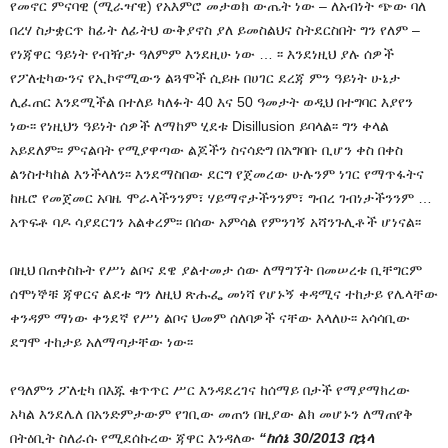
የመኖር ምናባዊ (ሚራዣዊ) የአእምሮ መታወክ ውጤት ነው – ለአብነት ጭው ባለ
በረሃ ስታቋርጥ ከፊት ለፊትህ ውቅያኖስ ያለ ይመስልህና ስትደርስበት ግን የለም –
የነጃዋር ዓይነት የብዥታ ዓለምም እንደዚሁ ነው … ፡፡ እንደነዚህ ያሉ ሰዎች
የፖለቲካውንና የኢኮኖሚውን ልጓሞች ሲይዙ በሀገር ደረጃ ምን ዓይነት ሁኔታ
ሊፈጠር እንደሚችል በተለይ ካለፉት 40 እና 50 ዓመታት ወዲህ በተግባር እያየን
ነው፡፡ የነዚህን ዓይነት ሰዎች ለማከም ሂደቱ Disillusion ይባላል፡፡ ግን ቀላል
አይደለም፡፡ ምናልባት የሚያዋጣው ልጆችን ስናሳድግ በአግባቡ ቢሆን ቀስ በቀስ
ልንስተካከል እንችላለን፡፡ እንደማስበው ደርግ የጀመረው ሁሉንም ነገር የማጥፋትና
ከዜሮ የመጀመር አባዜ ሞራላችንንም፣ ሃይማኖታችንንም፣ ግብረ ገብነታችንንም …
አጥፍቶ ባዶ ሳያደርገን አልቀረም፡፡ በሰው አምሳል የምንገኝ አሻንጉሊቶች ሆነናል፡፡
በዚህ በጠቀስኩት የሥነ ልቦና ደዌ ያልተመታ ሰው ለማግኘት በመሠረቱ ቢቸግርም
ሰሞነኞቹ ጃዋርና ልደቱ ግን ለዚህ ጽሑፌ መነሻ የሆኑኝ ቀዳሚና ተከታይ የሌላቸው
ቀንዳም ማነው ቀንደኛ የሥነ ልቦና ህመም ሰለባዎች ናቸው እላለሁ፡፡ አሳሳቢው
ደግሞ ተከታይ አለማጣታቸው ነው፡፡
የዓለምን ፖለቲካ በእጁ ቁጥጥር ሥር እንዳደረገና ከሰማይ በታች የማያማክረው
አካል እንደሌለ በአንድምታውም የገቢው መጠን በዚያው ልክ መሆኑን ለማጠየቅ
በትዕቢት ስለራሱ የሚደሰኩረው ጃዋር እንዳለው
“ከሰኔ 30/2013 በኋላ