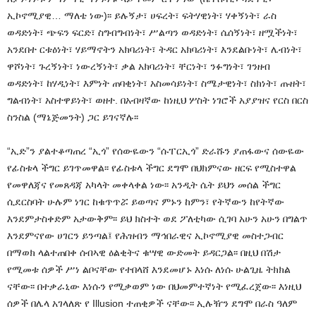
ኢኮኖሚያዊ… ማለቴ ነው)፡፡ ይሉኝታ፣ ሀፍረት፣ ፍትሃዊነት፣ ሃቀኝነት፣ ራስ
ወዳድነት፣ ጭፍን ፍርድ፣ ስግብግብነት፣ ሥልጣን ወዳድነት፣ ሴሰኝነት፣ ዘሟችነት፣
አንደበተ ርቱዕነት፣ ሃይማኖትን አክባሪነት፣ ትዳር አክባሪነት፣ እንደልቡነት፣ ሌብነት፣
ዋሾነት፣ ጉረኝነት፣ ነውረኝነት፣ ቃል አክባሪነት፣ ቸርነት፣ ንፉግነት፣ ገንዘብ
ወዳድነት፣ ከሃዲነት፣ እምነት ጠባቂነት፣ አስመሳይነት፣ ስሜታዊነት፣ ስክነት፣ ጡዘት፣
ግልብነት፣ አስተዋይነት፣ ወዘተ. በአብዛኛው ከነዚህ ሦስት ነገሮች አያያዝና የርስ በርስ
ስንስል (ማኔጅመንት) ጋር ይገናኛሉ፡፡
“ኢድ”ን ያልተቆጣጠረ “ኢጎ” የሰውዬውን “ሱፐርኢጎ” ድራሹን ያጠፋውና ሰውዬው
የፊስቱላ ችግር ይገጥመዋል፡፡ የፊስቱላ ችግር ደግሞ በህክምናው ዘርፍ የሚስተዋል
የመዋለጃና የመጸዳጃ አካላት መቀላቀል ነው፡፡ አንዲት ሴት ይህን መሰል ችግር
ሲደርስባት ሁሉም ነገር ከቁጥጥሯ ይወጣና ምኑን ከምን፣ የትኛውን ከየትኛው
እንደምታስቀድም አታውቅም፡፡ ይህ ክስተት ወደ ፖለቲካው ሲገባ አሁን አሁን በግልጥ
እንደምናየው ሀገርን ይንጣል፤ የሕዝብን ማኅበራዊና ኢኮኖሚያዊ መስተጋብር
በማወክ ላልተጠበቀ ሰብኣዊ ዕልቂትና ቁሣዊ ውድመት ይዳርጋል፡፡ በዚህ በሽታ
የሚመቱ ሰዎች ሥነ ልቦናቸው የተበላሸ እንደመሆኑ እነሱ ለነሱ ሁልጊዜ ትክክል
ናቸው፡፡ በተቃራኒው እነሱን የሚቃወም ነው በህመምተኛነት የሚፈረጀው፡፡ እነዚህ
ሰዎች በሌላ አገላለጽ የ Illusion ተጠቂዎች ናቸው፡፡ ኢሉዥን ደግሞ በራስ ዓለም