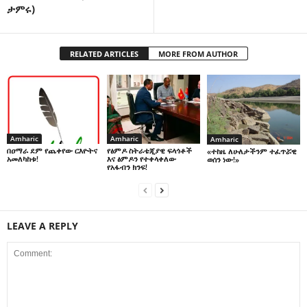
ታምሩ)
RELATED ARTICLES
MORE FROM AUTHOR
Amharic
Amharic
Amharic
በዐማራ ደም የጨቀየው ርእዮትና
የፅምዶ ስትራቴጂያዊ ፍላጎቶች
«ተከዜ ለሁለታችንም ተፈጥሯዊ
አመለካከቱ!
እና ፅምዶን የተቀላቀለው
ወሰን ነው!»
የአፋብን ክንፍ!
LEAVE A REPLY