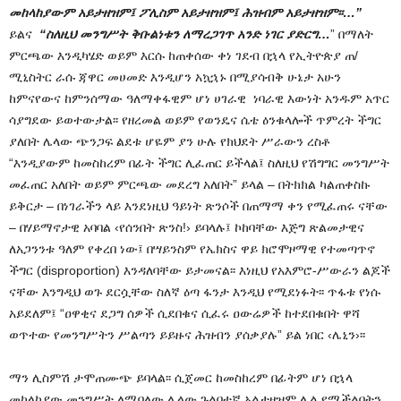
መከላከያውም አይታዘዝም፤ ፖሊስም አይታዘዝም፤ ሕዝብም አይታዘዝም፡፡…”
ይልና
“ስለዚህ መንግሥት ቅቡልነቱን ለማረጋገጥ አንድ ነገር ያድርግ…
” በማለት
ምርጫው እንዲካሄድ ወይም እርሱ ከጠቀሰው ቀነ ገደብ በኋላ የኢትዮጵያ ጠ/
ሚኒስትር ራሱ ጃዋር መሀመድ እንዲሆን አኳኋኑ በሚያሳብቅ ሁኔታ አሁን
ከምናየውና ከምንሰማው ዓለማቀፋዊም ሆነ ሀገራዊ ነባራዊ እውነት አንዱም አጥር
ሳያግደው ይወተውታል፡፡ የዘረመል ወይም የወንዴና ሴቴ ዕንቁላሎች ጥምረት ችግር
ያለበት ሌላው ጭንጋፍ ልደቱ ሆዬም ያን ሁሉ የክህደት ሥራውን ረስቶ
“እንዲያውም ከመስከረም በፊት ችግር ሊፈጠር ይችላል፤ ስለዚህ የሽግግር መንግሥት
መፈጠር አለበት ወይም ምርጫው መደረግ አለበት” ይላል – በትክክል ካልጠቀስኩ
ይቅርታ – በነገራችን ላይ እንደነዚህ ዓይነት ጽንሶች በጠማማ ቀን የሚፈጠሩ ናቸው
– በሃይማኖታዊ አባባል ‹የሰንበት ጽንስ!› ይባላሉ፤ ኮከባቸው እጅግ ጽልመታዊና
ለአጋንንቱ ዓለም የቀረበ ነው፤ በሣይንስም የኤክስና ዋይ ክሮሞዞማዊ የተመጣጥኖ
ችግር (disproportion) እንዳለባቸው ይታመናል፡፡ እነዚህ የአእምሮ-ሥውራን ልጆች
ናቸው እንግዲህ ወጉ ደርሷቸው ስለኛ ዕጣ ፋንታ እንዲህ የሚደነፉት፡፡ ጥፋቱ የነሱ
አይደለም፤ “ዐዋቂና ደጋግ ሰዎች ሲደበቁና ሲፈሩ ዐውሬዎች ከተደበቁበት ዋሻ
ወጥተው የመንግሥትን ሥልጣን ይይዙና ሕዝብን ያሰቃያሉ” ይል ነበር ‹ሌኒን›፡፡
ማን ሊስምሽ ታሞጠሙጭ ይባላል፡፡ ሲጀመር ከመስከረም በፊትም ሆነ በኋላ
መከላከያው መንግሥት ለሚባለው ሌላው ጉልበተኛ አልታዘዝም ሊል የሚችልበትን