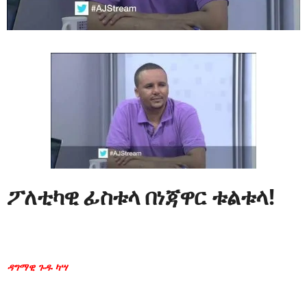
ፖለቲካዊ ፊስቱላ በነጃዋር ቱልቱላ!
ዳግማዊ ጉዱ ካሣ