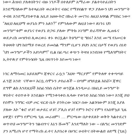
ነው፡፡ ሕዝብ ያለቀበትንና ብዙ ነገዶች በተለይም አማራው ያልተሳተፈበትን
እንደሚባለውም ከተጻፈበት ወረቀትና ብዕር የማይበልጥ ዋጋ ያለውን ህገ መንግሥት
ተብዬ እንደሚያስቀጥል አቢይ አዘውትሮ በኩራት መናገሩ ለዚህ አባባል ምስክር ነው፡፡
“ለዚህ ለዚህማ ወያኔስ ምን አለን?” የምንለውም ለዚህ ነው፡፡ ለነገሩ ህገ
መንግሥቱም ወያኔና የወያኔ ድጋፍ ያለው ምትኩ ኦነግም ድራሻቸው ሊጠፋና
ወደታሪክ መዝገብ ሊወረወሩ ቀኑ ቀርቧል፡፡ ትዕግሥቲ ግበሩ! እንደ ሙሤ የአሠርቱ
ትዕዛዛት ህግ ከሰማይ የወረደ ይመስል ማንም ቢሆን ይህን አገር በታኝ የወያኔ ሰነድ
“ህገ መንግሥታችን አይነካም!” ቢል በፈጣሪ ቀጭን ትዛዝ አንደበቱ የሚለጎምበትና
ኢትዮጵያ የምትነሳበት ጊዜ በፍጥነት እየመጣ ነው፡፡
ነገር ለማሳመር አይደለም፡፡ ጃዋርና ራሷን “እህተ ማርያም” የምትለዋ ተቀጣጣይ
ፈንጅ አንድ ናቸው፡፡ እርሷ ሰሞኑን ታስራለች – በጣም ዘግይቷል እስሯ፡፡ ጃዋር
ደግሞ ልክ እንደዚህች እስፊንክስ ሴትዮ ወንጀል እንዲሠራ በአቢይ መንግሥት
ዋስትና ተሰጥቶት እንደልቡ የሚንቀሳቀስ ሌላው የወንድ እስፊንክስ ነው፡፡ እንጂ ይህ
የሰሞኑ ንግግር ብቻ ጦር ፍርድ ቤት ይገትረው ነበር፡፡ ሰው አልገባውም እንጂ እያለ
ያለው እኮ “ቄሮ ሆይ! ወታደር ሆይ! ፖሊስ ሆይ! የምን ኮሮና የምን የአስቸኳይ ጊዜ
ዐዋጅ፣ የምን የምርጫ ጊዜ መራዘም፣ … ምርጫው በታቀደለት ወቅት ካልተደረገ
ወጥተህ መንግሥትን ገልብጥና እኔን ሹመኝ” እንደማለት ነው – በእግረ መንገድም
ያን አሜሪካ ሆኖ የማትሪክ ፈተና እያሰረቀ በሀገር ሀብትና በትውልድ ዕድሜ (ጊዜ)