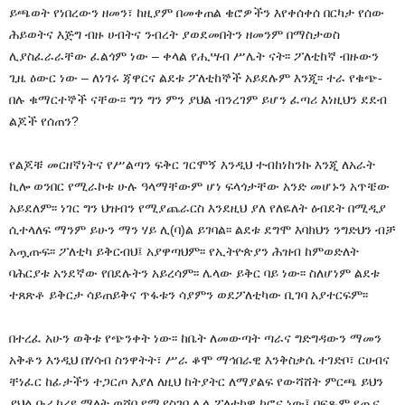
ይጫወት የነበረውን ዘመን፣ ከዚያም በመቀጠል ቄሮዎችን እየቀሰቀሰ በርካታ የሰው
ሕይወትና እጅግ ብዙ ሀብትና ንብረት ያወደመበትን ዘመንም በማስታወስ
ሊያስፈራራቸው ፈልጎም ነው – ቀላል የሒሣብ ሥሌት ናት፡፡ ፖለቲከኛ ብዙውን
ጊዜ ዕውር ነው – ለነገሩ ጃዋርና ልደቱ ፖለቲከኞች አይደሉም እንጂ፡፡ ተራ የቁጭ-
በሉ ቁማርተኞች ናቸው፡፡ ግን ግን ምን ያህል ብንረገም ይሆን ፈጣሪ እነዚህን ደደብ
ልጆች የሰጠን?
የልጆቹ መርዘኛነትና የሥልጣን ፍቅር ገርሞኝ እንዲህ ተብከነከንኩ እንጂ ለአራት
ኪሎ ወንበር የሚራኮቱ ሁሉ ዓላማቸውም ሆነ ፍላጎታቸው አንድ መሆኑን አጥቼው
አይደለም፡፡ ነገር ግን ህዝብን የሚያጨራርስ እንደዚህ ያለ የለዬለት ዕብደት በሚዲያ
ሲተላለፍ ማንም ይሁን ማን ሃይ ሊ(ባ)ል ይገባል፡፡ ልደቱ ደግሞ እባክህን ንግድህን ብቻ
አጧጡፍ፡፡ ፖለቲካ ይቅርብህ፤ አያዋጣህም፡፡ የኢትዮጵያን ሕዝብ ከምወድለት
ባሕርያቱ አንደኛው የበደሉትን አይረሳም፡፡ ሌላው ይቅር ባይ ነው፡፡ ስለሆነም ልደቱ
ተጸጽቶ ይቅርታ ሳይጠይቅና ጥፋቱን ሳያምን ወደፖለቲካው ቢገባ አያተርፍም፡፡
በተረፈ አሁን ወቅቱ የጭንቀት ነው፡፡ ከቤት ለመውጣት ጣራና ግድግዳውን ማመን
አቅቶን እንዲህ በሃሳብ ስንዋትት፣ ሥራ ቆሞ ማኅበራዊ እንቅስቃሴ ተገድቦ፣ ርሀብና
ቸነፈር ከፊታችን ተጋርጦ እያለ ለዚህ ከትያትር ለማያልፍ የውሻሸት ምርጫ ይህን
ያህል ቡራከረዩ ማለት ወሸባ የሚያስገባ ሌላ ፖለቲካዊ ኮሮና ነው፤ በፍጹም የጤና