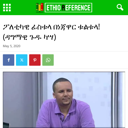
ፖለቲካዊ ፊስቱላ በነጃዋር ቱልቱላ!
(ዳግማዊ ጉዱ ካሣ)
May 5, 2020