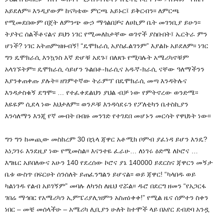
አይደለም፡፡ እንዲያውም ከናካቴው ምርጫ አይኑር፤ ይቅርብን፡፡ ለምርጫ
የሚመደበውም በጀት ለምንጭ ውኃ ማጎልበቻና ለሀኪም ቤት መገንቢያ ይሁን፡፡
ትያትር ሰልችቶናልና ይህን ነገር የሚመለከታቸው ወገኖች ያስቡበት፤ ኤርትራ ምን
ሆነች? ነገር አትጠምዝዙብኝ! “ዴሞክራሲ አያስፈልገንም” እያልኩ አይደለም፡፡ ነገር
ግን ዴሞክራሲ እንኳንስ እኛ ድሆቹ አደጉ፣ በለጸጉ የሚባሉት አሜሪካኖቹም
አላገኙትም፡፡ ዴሞክራሲ ሳይሆን ጉልበቶ-ክራሲና አዱኛ-ክራሲ ናቸው ዓለማችንን
እያንቀጠቀጡ ያሉት፡፡ ዘገምተኛው ትራምፕ በዴሞክራሲ መጣ እንዳትሉና
እንዳታስቁኝ ደግሞ፡፡ … የተፈቀደልህን ያህል ብቻ ነው የምትኖረው ወንድሜ፡፡
እዬዬም ሲደላ ነው እህታለም፡፡ ወንዶቹ እንዳሳደሩን የፖለቲካን ቤተስኪያን
እንሳለማን እንጂ የኛ መብት በብዙ መንገድ የተገደበ መሆኑን መርሳት የዋህነት ነው፡፡
ግን ግን ከመጪው መስከረም 30 በኋላ ጃዋር አቶሚክ ቦምብ ያፈነዳ ይሆን እንዴ?
አነጋገሩ እንደዚያ ነው የሚመስል፡፡ እናንተዬ ፈራሁ… ለነገሩ ዕድሜ ለኮሮና …
እግዜር አይበለውና አሁን 140 የደረሰው ኮሮና ያኔ 140000 ይደርስና ጃዋርን መኝታ
ቤቱ ውስጥ በፍርሀት ሰንሰለት ይጠፈንግልን ይሆናል፡፡ ወይ ጃዋር! “ካላበዱ ወይ
ካልነገዱ የልብ አይገኝም” መባሉ ለካንስ ለዜህ ኖሯል፡፡ ዱሮ በደርግ ዘመን “የአጋርፋ
ገበሬ ማኅበር የአሜሪካን ኢምፔሪያሊዝምን አስጠነቀቀ!” የሚል ዜና ሰምተን ስቀን
ነበር – መቼ መሰላችሁ – አሜሪካ ሊቢያን ሁለት ከተሞች ላይ በአየር ደብድባ አንዷ