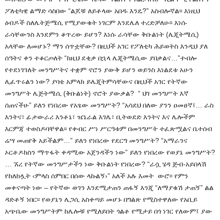
ፖለቲካዊ ልማድ ሳስበው “ልጆቹ ለይቶላው አበዱ እንዴ?” አስብሎኛል፡፡ እነዚህ
ዕብዶች ስለሌትጅሜሲ የሚያውቁት ነገርም እንደሌለ ተረድቻለሁ፡፡ እነሱ
ራሳቸውንስ እንደምን ቆጥረው ይሆን? እነሱ ራሳቸው ቅቡልነት (ሌጂትሜሲ)
አላቸው ለመሆኑ? ማን ሰጥቷቸው? በዚህች አገር የፖለቲካ ሕይወትስ እንዲህ ያለ
ሰዓትና ቀን ተቆርጦለት “ከዚህ ደቂቃ በኋላ ሌጂትሜሲው ያበቃልና…”ተብሎ
የተደነገገለት መንግሥትና ተቋም ኖሮን ያውቅ ይሆን ወይንስ እነልደቱ አሁን
ሊፈጥሩልን ነው? ያባቴ አምላክ ይሌጂትምሳቸውና በዚህች አገር የትኛው
መንግሥት ሌጅትሜሲ (ቅቡልነት) ኖሮት ያውቃል? “ ህገ መንግሥት እኛ
ሰጠናችሁ” ይለን የነበረው የአፄው መንግሥት? “አሳደህ በለው ያንን ዐመፀኛ፤… ራስ
እንትና፣ ፊታውራሪ እንቶኔ፣ ዤኔራል እገሌ፣ ቢትወደድ እንትና እና ሌሎችም
እርምጃ ተወስዶባቸዋል፡፡ የቀብር ሥነ ሥርዓቱም በመንግሥት ተፈጽሟልና ቤተሰብ
ሬሣ መጠየቅ አይችልም…” ይለን የነበረው የደርግ መንግሥት? “አማራንና
ኦርቶዶክስን ማጥፋት ቀዳሚው አጀንዳችን ነው” ይለን የነበረው የወያኔ መንግሥት?
… ኧረ የትኛው መንግሥታችን ነው ቅቡልነት የነበረው? “ራሷ ሄዳ ጅብ-አይበላሽ
የከለከሏት ‹ምላስ ሰምበር በሰው ላኩልኝ›” አለች አሉ እመት ውሮ፡፡ የምን
መቀናጣት ነው – የትኛው ወገን እንደሚታጠን ጠፋኝ እንጂ “ለማያቁሽ ታጠኝ” ልል
ዳድቶኝ ነበር፡፡ የወያኔን ሌጋሲ አስቀጣይ መሆኑ በግልጽ የሚስተዋለው የአቢይ
አጭቤው መንግሥትም ከሌሎቹ የሚለይበት ጎልቶ የሚታይ በጎ ነገር የለውም፤ ያው