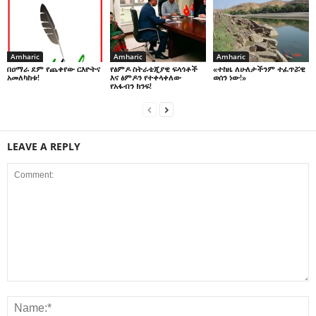
Amharic
Amharic
Amharic
በዐማራ ደም የጨቀየው ርእዮትና
የፅምዶ ስትራቴጂያዊ ፍላጎቶች
«ተከዜ ለሁለታችንም ተፈጥሯዊ
አመለካከቱ!
እና ፅምዶን የተቀላቀለው
ወሰን ነው!»
የአፋብን ክንፍ!
LEAVE A REPLY