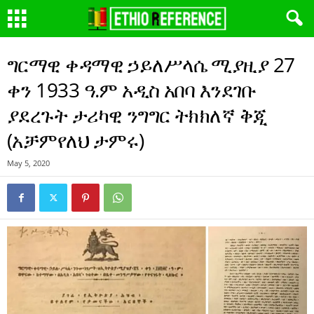
ግርማዊ ቀዳማዊ ኃይለሥላሴ ሚያዚያ 27
ቀን 1933 ዓ.ም አዲስ አበባ እንደገቡ
ያደረጉት ታሪካዊ ንግግር ትክክለኛ ቅጂ
(አቻምየለህ ታምሩ)
May 5, 2020