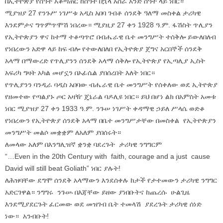
በኢትዮጵያ የሰዓት አቆጣጠር ከሰዓት በኋላ አስራ አንድ ሰዓት ላይ ነበር።
ሚያዝያ 27 የንጉሥ ነገሥቱ አዲስ አበባ ገብቶ ሰንደቅ ዓለማ መስቀል ታሪካዊ
እንደምታና ግጥምጥሞሽ ነበረው። ሚያዚያ 27 ቀን 1928 ዓ.ም. ፋሽስት ጥሊያን
የኢትዮጵያን ዋና ከተማ ተቆጣጥሮ በብሔራዊ ቤተ መንግሥት ተሰቅሎ ይውለበለብ
የነበረውን አድዋ ላይ ከፍ ብሎ የተውለበለበ የኢትዮጵያ ጀግና አርበኞች ሰንደቅ
አላማ በማውረድ የጥሊያንን ሰንደቅ አላማ ሰቅሎ የኢትዮጵያ የኢጣሊያ ኢስት
አፍሪካ ግዛት አካል መሆኗን በኦፊሴል ያበሰረበት እለት ነበር።
የጥሊያንን ባንዲራ ባዲስ አበባው ብሔራዊ ቤተ መንግሥት የሰቀለው ወደ ኢትዮጵያ
የዘመተው የጣልያኑ ጦር አዛዥ ጄኔራል ባዶሊዩ ነበር። ይህ በሆነ ልክ በአምስት አመቱ
ነበር ሚያዝያ 27 ቀን 1933 ዓ.ም. ንጉሠ ነገሥት ቀዳማዊ ኃይለ ሥላሴ ወድቆ
የነበረውን የኢትዮጵያ ሰንደቅ አላማ በቤተ መንግሥታቸው በመስቀል የኢትዮጵያን
መንግሥት መልሶ መቋቋም ለአለም ያበሰሩት።
ለመላው አለም በእንግሊዝኛ ቋንቋ ባደረጉት ታሪካዊ ንግግርም
“…Even in the 20th Century with faith, courage and a just cause
David will still beat Goliath” ነበር ያሉት!
ለሕዝባቸው ደግሞ ሰንደቅ አላማውን እንደሰቀሉ ከታች የታተመውን ታሪካዊ ንግግር
አድርገዋል። ንግግሩ ንጉሡ በእጃቸው ይዘው ያነበቡትና ከጨረሱ ሁልጊዜ
እንደሚያደርጉት ፈርመው ወደ መዝገብ ቤት ተመላሽ ያደረጉት ታሪካዊ ሰነድ
ነው። አንብቡት!