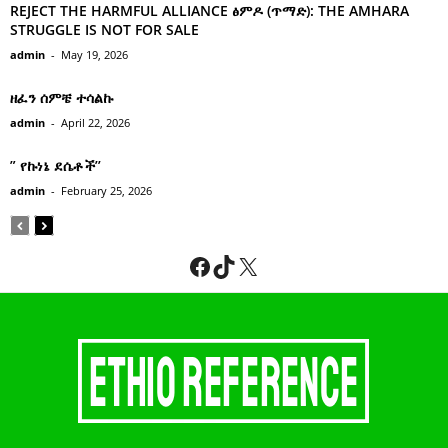
REJECT THE HARMFUL ALLIANCE ፅምዶ (ጥማድ): THE AMHARA
STRUGGLE IS NOT FOR SALE
admin
-
May 19, 2026
ዘፈን ሰምቼ ተሳልኩ
admin
-
April 22, 2026
” የኩነኔ ደሴቶች’’
admin
-
February 25, 2026
Facebook
TikTok
X