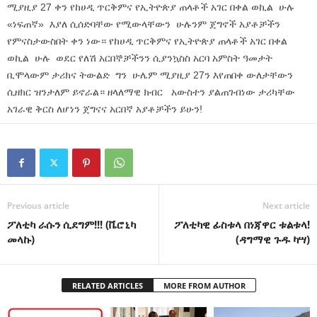
ሚያዚያ 27 ቀን የከሀዲ ጥርቅምና የኢትዮጵያ ጠላቶች አገር በቀል ወኪል ሁሉ
«ነፍጠኛ» እያለ ሲሰድባቸው የሚውላቸውን ሁሉንም ጀግኖች አያቶቻችን
የምናስታውስበት ቀን ነው። የከሀዲ ጥርቅምና የኢትዮጵያ ጠላቶች አገር በቀል
ወኪል ሁሉ ወደር የለሽ አርበኞቻችንን ሲያንኳስስ አርባ አምስት ዓመታት
ቢሞላውም ታሪክና ትውልድ ግን ሁሌም ሚያዚያ 27ን እየጠበቀ ውለታቸውን
ሲዘክር ዝንታለም ይኖራል። ዘላለማዊ ክብር አውስተን ያልጠገብነው ታሪካቸው
አገራዊ ቅርስ ለሆነን ጀግናና አርበኛ አያቶቻችን ይሁን!
Previous article
Next article
ፖለቲካ ራሱን ሲደግም!!! (ቬሮኒካ
ፖለቲካዊ ፊስቱላ በነጃዋር ቱልቱላ!
መላኩ)
(ዳግማዊ ጉዱ ካሣ)
RELATED ARTICLES
MORE FROM AUTHOR