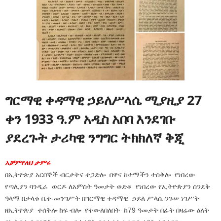
ግርማዊ ቀዳማዊ ኃይለሥላሴ ሚያዚያ 27
ቀን 1933 ዓ.ም አዲስ አበባ እንደገቡ
ያደረጉት ታሪካዊ ንግግር ትክክለኛ ቅጂ
አቻምየለህ ታምሩ
በኢትዮጵያ አርበኞች ብርታትና ተጋድሎ በዋና ከተማችን ተሰቅሎ የነበረው
የጣሊያን ባንዲራ ወርዶ ለአምስት ዓመታት ወድቆ የነበረው የኢትዮጵያን ሰንደቅ
ዓላማ በታላቁ ቤተ-መንግሥት በግርማዊ ቀዳማዊ ኃይለ ሥላሴ ንጉሠ ነገሥት
ዘኢትዮጵያ ተሰቅሎ ከፍ ብሎ የተውለበለበት ከ79 ዓመታት በፊት በዛሬው ዕለት