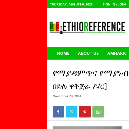
THURSDAY, AUGUST 6, 2026
SIGN IN / JOIN
E
t
h
i
o
R
e
HOME
ABOUT US
AMHARIC
f
e
r
የማያዳምጥና የማያነብ
e
n
በድሉ ዋቅጅራ ዶ/ር]
c
e
November 28, 2014