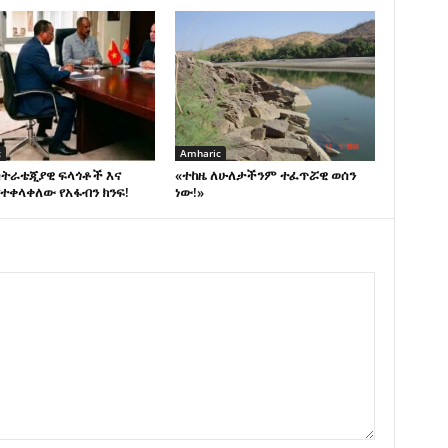
c
Amharic
ስትራቴጂያዊ ፍላጎቶች እና
«ተከዜ ለሁለታችንም ተፈጥሯዊ ወሰን
ተቀላቀለው የአፋብን ክንፍ!
ነው!»