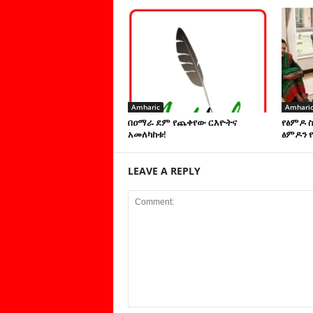
Amharic
Amhari
በዐማራ ደም የጨቀየው ርእዮትና
የፅምዶ 
አመለካከቱ!
ፅምዶን የ
LEAVE A REPLY