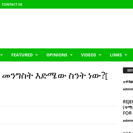
CONTACT US
FEATURED
OPINIONS
VIDEOS
LINKS
EDI
 መንግስት እድሜው ስንት ነው?
[
«ተከ
admi
REJE
(ጥማድ
FOR 
admi
ዘፈን