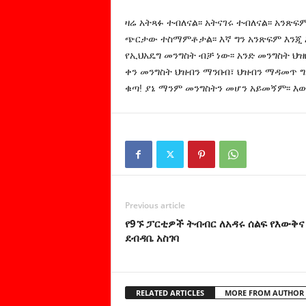
ዛሬ አትጻፉ ተብለናል፡፡ አትናገሩ ተብለናል፡፡ አንጽፍ
ጭርታው ተስማምቶታል፡፡ እኛ ግን አንጽፍም እንጂ እ
የኢህአዴግ መንግስት ብቻ ነው፡፡ አንድ መንግስት ህዝቡን
ቀን መንግስት ህዝብን ማንበብ፣ ህዝብን ማዳመጥ ግ
ቁጣ! ያኔ ማንም መንግስትን መሆን አይመኝም፡፡ እው
Previous article
የ9ኙ ፓርቲዎች ትብብር ለአዳሩ ሰልፍ የእውቅና
ደብዳቤ አስገባ
RELATED ARTICLES
MORE FROM AUTHOR