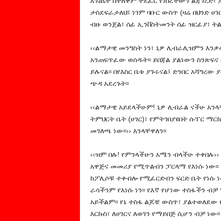
እንጨት ስትለቅም ትደፈር የነበረችውን ልጃገረድ፣
ታስደፍራታለህ፤ ነገም ባቡር ውስጥ (ዛሬ በህንድ ሀገ
ብዙ ወንጀል፣ ሰፊ ኢንቨስትመንት ሰፊ ዝርፊያ፣ ት
‹‹ልማታዊ መንግስት ነን፣ ኒዎ ሊብራሊዝምን እንቃ
አንጠፍጥፈው ወሰዱት፡፡ ይበጃል ያልነውን ስንጽፍና 
ይሉናል፡፡ በየእስር ቤቱ ያጉሩናል፤ ድንበር አሻግረው
ጭዳ አደረጉት፡፡
‹‹ልማታዊ አይደላችሁም! ኒዎ ሊብራል ናችሁ አንላ
ትምህርት ቤት (ሀገር)፣ የምትገበያዩበት ሱፐር ማርኬ
መገለጫ ነው፡፡›› እንላቸዋለን፡፡
‹‹ዝም በሉ! የምንላችሁን አሜን ብላችሁ ተቀበሉ››
አዋጅና መመሪያ የሚጥልብን ፓርላማ የእነሱ ነው፡፡ 
ከፖሊሶቹ ተቀብሎ የሚፈርድብን ፍርድ ቤት የነሱ ነው
ራሳችንም የእነሱ ነን፡፡ የእኛ የሆነው ተስፋችን ብቻ
አይችልም፡፡ የኔ ተስፋ ልጆቼ ውስጥ፣ ያልተወለደው የ
እርኩስ፣ ለሀገርና ለወገን የማይበጅ ሲሆን ብቻ ነው፡፡