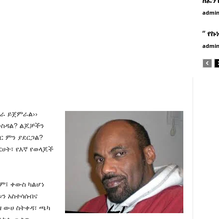
admi
” የኩ
admi
ስራ ይጀምራል››
ወስዳል? ልጆቻችን
ር ምን ያደርጋል?
ሀት፣ የእኛ የወላጆች
ም፤ ቀውስ ካልሆነ
ጣቱን አስተሳሰብና
 ውሀ ስትቀዳ፣ ጫካ