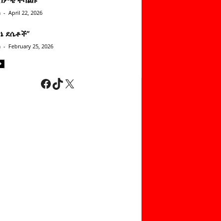
n
-
April 22, 2026
ነኔ ደሴቶች’’
n
-
February 25, 2026
Facebook
TikTok
X