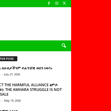
TOR PICKS
ዜ ለሁለታችንም ተፈጥሯዊ ወሰን ነው!»
n
-
July 27, 2026
CT THE HARMFUL ALLIANCE ፅምዶ
): THE AMHARA STRUGGLE IS NOT
SALE
n
-
May 19, 2026
 ሰምቼ ተሳልኩ