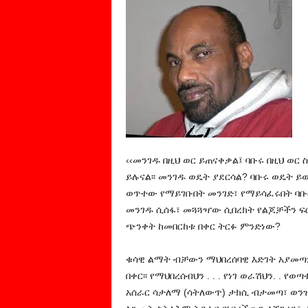
‹‹መንገዱ በዚህ ወር ይጠናቀቃል፤ ባቡሩ በዚህ ወር 
ይሉናል፡፡ መንገዱ ወዴት ያደርሳል? ባቡሩ ወዴት ይ
ወጥተው የማይገቡበት መንገድ፣ የማይሳፈሩበት ባቡ
መንገዱ ሲሰፋ፣ መጓጓዣው ሲበረክት የልጆቻችን ፍር
ጭንቀት ከመበርከቱ በቀር ትርፉ ምንድነው?
ቁሳዊ ልማት ብቻውን ማህበረሰባዊ እድገት አያመጣ
በቀር፡፡ የማህበረሰብህን . . . የነገ ወራሽህን. . የወ
አሰራር ሳታለማ (ሳትለውጥ) ታክሲ ብታመጣ፣ ወንዝ