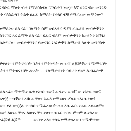
 ታክሲ ውስጥ
ር ባቡር ማለት ብዙ የማያስከፍል ፔንሲዮን ነው)፡፡ እኛ ሀገር ብዙ መንገድ
ልቅ ባለስልጣን ትልቅ ዘራፊ ከማለት የተለየ ፍቺ የሚኖረው መቼ ነው?
ወማለን›› ይሉናል፡፡ በልማት ስም ሰብአዊና ዲሞክራሲያዊ መብታችንን
ስንናገር ጸረ ልማት ይሉናል፡፡ ደፈር ብለም መብታችንን ከጠየቅን አሸባሪ
 ያሰድዱናል፡፡ መብታችንንና የመናገር ነጻነታችን ልማታዊ ላሉት መንግስት
ቸዋለን፡፡ የምትኖሩበት ቤት፣ የምትነዱት መኪና፣ ልጆቻችሁ የሚማሩበት
ት፣ የምትዝናኑበት ሪዞሪት. . . የልማታዊነት ሳይሆን የኒዎ ሊብራሎች
 ይሉናል፡፡ ማተሚያ ቤቱ የእነሱ ነው፤ ራዲዮና ኢቲቪው የእነሱ ነው፤
አዋጅ ጣሳችሁ፣ አሸበራችሁ፣ እራለ የሚይዘን ፖሊስ የእነሱ ነው፤
፡፡ ያለ ወንጀሉ ተከስሶ የሚፈረድበት ዜጋ እሱ ራሱ የራሱ አይደለም፡፡
 ነው! ለሀገራችንና ለወገናችን ያለንን ብሩህ ተስፋ ምንም ሊያስረው
ልጆቼ ልጆች . . . . . ውስጥ አለ፡፡ ተስፋ የሚታሰረው፣ የሚሞተው