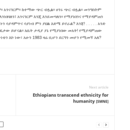
ም፡፡ አንናገርም፡፡ ከተማው ጭር ብሏል፡፡ ሀገሩ ጭር ብሏል፡፡ መንግስትም
ንነበባለን፤ አንናገርም እንጂ እንደመጣለን፡፡ የማያነበንና የማያዳምጠን
 ሳያዳምጥና ሳያነብ ምን ያህል እድሜ ይኖራል? እንጃ! . . . . . አንድ
ዴታው ይሆናል፡፡ አቤት ታዲያ ያኔ የሚያነበው መአት! የሚያዳምጠው
ነቴን እኮ ነው፣ አሁን 1983 ዛሬ ቢሆን ደርግን መሆን የሚመኝ አለ?
Next article
Ethiopians transcend ethnicity for
humanity
[SMNE]