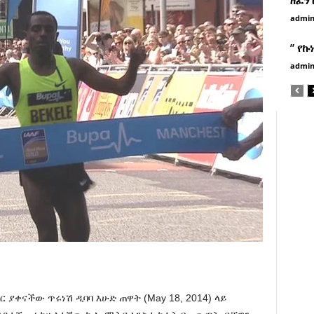
admi
” የኩ
admi
 ያቀናችው ጥሩነሽ ዲባባ እሁድ ጠዋት (May 18, 2014) ላይ