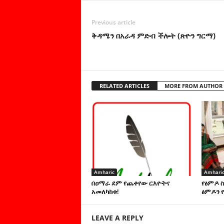
Previous article
ቅዳሜን በአራዳ ምድብ ችሎት (ጽዮን ግርማ)
RELATED ARTICLES
MORE FROM AUTHOR
Amharic
Amhari
በዐማራ ደም የጨቀየው ርእዮትና
የፅምዶ 
አመለካከቱ!
ፅምዶን የ
LEAVE A REPLY