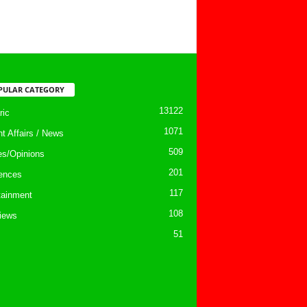
PULAR CATEGORY
13122
ic
1071
nt Affairs / News
509
les/Opinions
201
ences
117
tainment
108
views
51