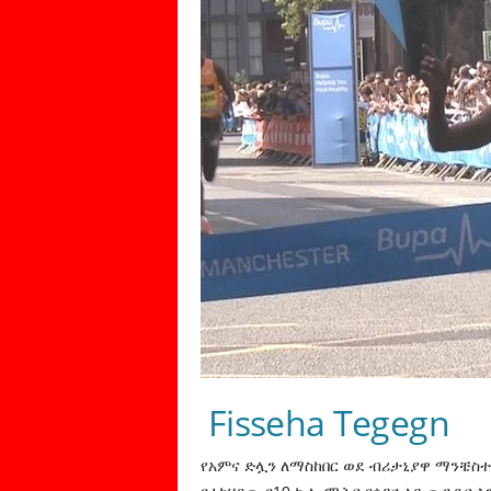
Fisseha Tegegn
የአምና ድሏን ለማስከበር ወደ ብሪታኒያዋ ማንቼስተር