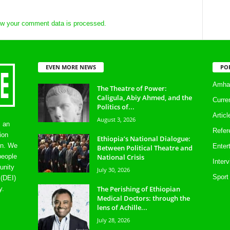
w your comment data is processed.
EVEN MORE NEWS
PO
Amhar
The Theatre of Power:
Caligula, Abiy Ahmed, and the
Curre
Politics of...
Artic
August 3, 2026
s an
Refer
ion
Ethiopia’s National Dialogue:
on. We
Enter
Between Political Theatre and
National Crisis
people
Inter
unity
July 30, 2026
Sport
 (DEI)
The Perishing of Ethiopian
y.
Medical Doctors: through the
lens of Achille...
July 28, 2026