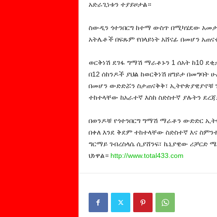
አድራጊነቱን ተያይዞታል።
ስውዲን ጎተንበርግ ከተማ ውስጥ በሚካሄደው አመታ
አትሌቶች በፍጹም የበላይነት አሸናፊ በመሆን አጠና
ወርቅነሽ ደገፋ ግማሽ ማራቶኑን 1 ሰአት ከ10 ደቂቃ
በ12 ሰከንዶች ያህል ከወርቅነሽ ዘግይታ በመግባት 
በመሆን ውድድሯን ስታጠናቅቅ፣ ኢትዮጵያዊያኖቹ ሂ
ተከተላቸው ከአራተኛ እስከ ስድስተኛ ያሉትን ደረ
በወንዶቹ የጎተንበርግ ግማሽ ማራቶን ውድድር ኢ
በቀለ እንደ ቅደም ተከተላቸው ስድስተኛ እና ስም
ግርማይ ገብረስላሴ ሲያሸንፍ፣ ኬኒያዊው ሪቻርድ 
ህነዋል።
http://www.total433.com