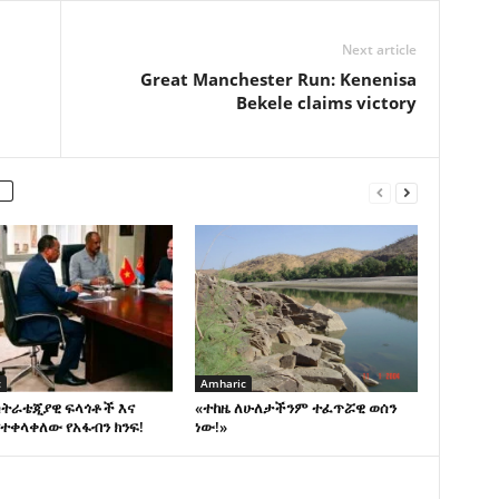
Next article
Great Manchester Run: Kenenisa
Bekele claims victory
c
Amharic
ስትራቴጂያዊ ፍላጎቶች እና
«ተከዜ ለሁለታችንም ተፈጥሯዊ ወሰን
ተቀላቀለው የአፋብን ክንፍ!
ነው!»