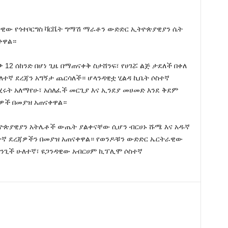
ዊው የጎተቦርግስ ቫርቬት ግማሽ ማራቶን ውድድር ኢትዮጵያዊያን ሴት
ቀዋል።
 12 ሰከንድ በሆነ ጊዜ በማጠናቀቅ ስታሸንፍ፣ የሀገሯ ልጅ ታደለች በቀለ
ሁለተኛ ደረጃን አግኝታ ጨርሳለች። ሆላንዳዊቷ ሂልዳ ኪቤት ሶስተኛ
ሩት አለማየሁ፣ አሰለፈች መርጊያ እና ኢንደያ መሀመድ እንደ ቅደም
ጃዎች በመያዝ አጠናቀዋል።
ትዮጵያዊያን አትሌቶች ውጤት ያልቀናቸው ሲሆን ብርሀኑ ሹሜ እና አዱኛ
ንተኛ ደረጃዎችን በመያዝ አጠናቀዋል። የወንዶቹን ውድድር ኤርትራዊው
ሜንጊች ሁለተኛ፣ ዩጋንዳዊው አብርሀም ኪፕሊሞ ሶስተኛ