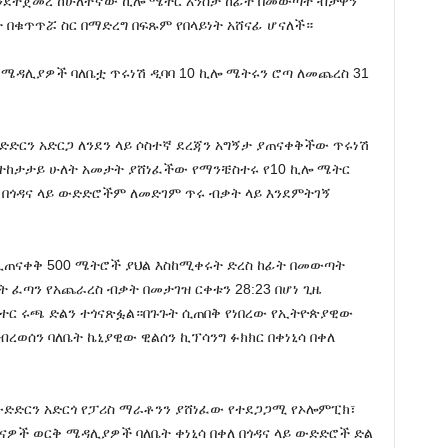
 እንደተጀመረ ከሁለተኛው ኪሎ ሜትር አንስታ ከፊት በመውጣት ብቻዋን
 በቁጥጥሯ ስር በማድረግ በፍጹም የበላይነት አሸናፊ ሆናለች።
 ሜዳሊያዎች ባለቤቷ ጥሩነሽ ዲባባ 10 ኪሎ ሜትሩን ሮጣ ለመጨረስ 31
ድርን አድርጋ ለንደን ላይ ሶስተኛ ደረጃን አግኝታ ያጠናቀቅችው ጥሩነሽ
ለተከታታይ ሁለት አመታት ያሸነፈችው የማንቼስተሩ የ10 ኪሎ ሜትር
ት በጎዳና ላይ ውድድሮችም ለመድገም ጥሩ ብቃት ላይ እንደምትገኝ
ሩ ሊጠናቀቅ 500 ሜትሮች ያህል እስከሚቀሩት ድረስ ከፊት በመውጣት
ፈጣን የአጨራረስ ብቃት በመታገዝ ርቀቱን 28:23 በሆነ ጊዜ
ር ሩጫ ድልን ተጎናጽፏል።በጉጉት ሲጠበቅ የነበረው የኢትዮጵያዊው
ብረወሰን ባለቤት ኬኒያዊው ዊልሰን ኪፕሳንግ ፉክክር በቀነኒሳ በቀለ
ድድርን አድርጎ የፓሪስ ማራቶንን ያሸነፈው የተደጋጋሚ የኦሎምፒክ፣
ናዎች ወርቅ ሜዳሊያዎች ባለቤት ቀነኒሳ በቀለ በጎዳና ላይ ውድድሮች ድል