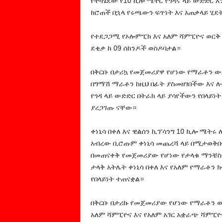
የተካሄደው የ10 ኪሎ ሜትር የጎዳና ላይ ውድድር
ከሮጠች በኋላ የሩጫውን ፍጥነት እና አጠቃላይ ሂደት
የተደጋጋሚ የኦሎምፒክ እና አለም ሻምፒዮና ወርቅ
ደቂቃ ከ 09 ሰከንዶች ወስዶባታል።
በቅርቡ በታሪኳ የመጀመሪያዋ የሆነው የማራቶን ውድ
በግማሽ ማራቶን ከዚህ በፊት ያስመዘገበችው እና 
የጎዳ ላይ ውድድር በትራክ ላይ ያሳየችውን የበላይነ
ያረጋገጡ ናቸው።
ቀነኒሳ በቀለ እና ዊልሰን ኪፕሳንግ 10 ኪሎ ሜት
አብረው ቢሮጡም ቀነኒሳ መጨረሻ ላይ በሚታወቅበት 
በመጠናቀቅ የመጀመሪያው የሆነው የታላቁ ማንቼስተ
ታላቅ አትሌት ቀነኒሳ በቀለ እና የአለም የማራቶን ክ
የበላይነት ተጠናቋል።
በቅርቡ በታሪኩ የመጀመሪያው የሆነው የማራቶን ው
አለም ሻምፒዮና እና የአለም አገር አቋራጭ ሻምፒዮ