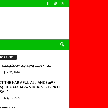
TOR PICKS
ዜ ለሁለታችንም ተፈጥሯዊ ወሰን ነው!»
n
-
July 27, 2026
CT THE HARMFUL ALLIANCE ፅምዶ
): THE AMHARA STRUGGLE IS NOT
SALE
n
-
May 19, 2026
 ሰምቼ ተሳልኩ