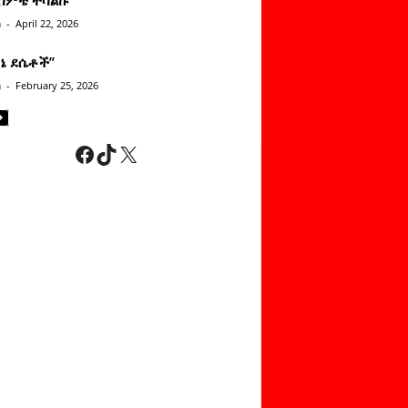
n
-
April 22, 2026
ነኔ ደሴቶች’’
n
-
February 25, 2026
Facebook
TikTok
X