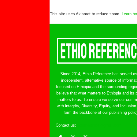
This site uses Akismet to reduce spam.
Learn ho
Since 2014, Ethio-Reference has served a
independent, alternative source of informat
focused on Ethiopia and the surrounding regi
believe that what matters to Ethiopia and its 
matters to us. To ensure we serve our comm
with integrity, Diversity, Equity, and Inclusion
form the backbone of our publishing polic
Contact us:
ethreference@gmail.com