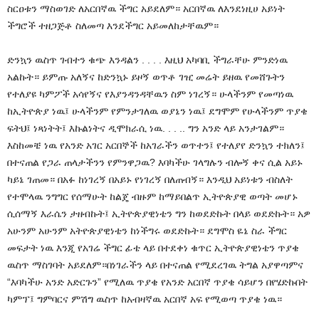
ስርዐቱን ማስወገድ ለአርበኛዉ ችግር አይደለም። አርበኛዉ ለእንደነዚሀ አይነት
ችግሮች ተዘጋጅቶ ስለመጣ እንደችግር አይመለከታቸዉም።
ድንኳን ዉስጥ ገብተን ቁጭ እንዳልን . . . . እዚህ አካባቢ ችግራቸሁ ምንድነዉ
አልኩት። ይምጡ አለኝና ከድንኳኑ ይዞኝ ወጥቶ ገዢ መሬት ይዘዉ የመሸጉትን
የተለያዩ ካምፖች አሳየኝና የእያንዳንዳቸዉን ስም ነገረኝ። ሁላችንም የመጣነዉ
ከኢትዮጵያ ነዉ፤ ሁላችንም የምንታገለዉ ወያኔን ነዉ፤ ደግሞም የሁላችንም ጥያቄ
ፍትህ፤ ነጻነትት፤ እኩልነትና ዲሞክራሲ ነዉ. . . .. ግን አንድ ላይ አንታገልም።
እስከመቼ ነዉ የአንድ አገር አርበኞች ከአገራችን ወጥተን፤ የተለያየ ድንኳን ተክለን፤
በተናጠል የጋራ ጠላታችንን የምንዋጋዉ? እባካችሁ ገላግሉን ብሎኝ ቀና ሲል አይኑ
ካይኔ ገጠመ። በአፉ ከነገረኝ በአይኑ የነገረኝ በለጠብኝ። እንዲህ አይነቱን ብስለት
የተሞላዉ ንግግር የሰማሁት ከልጄ ብዙም ከማይበልጥ ኢትዮጵያዊ ወጣት መሆኑ
ሲሰማኝ እራሴን ታዘብኩት፤ ኢትዮጵያዊነቴን ግን ከወደድኩት በላይ ወደድኩት። አዎ
አሁንም አሁንም አትዮጵያዊነቴን ከነችግሩ ወደድኩት። ደግሞስ ዬኔ ስራ ችግር
መፍታት ነዉ እንጂ የአገሬ ችግር ፊቴ ላይ በተደቀነ ቁጥር ኢትዮጵያዊነቴን ጥያቄ
ዉስጥ ማስገባት አይደለም።በነገራችን ላይ በተናጠል የሚደረገዉ ትግል አያዋጣምና
“እባካችሁ አንድ አድርጉን” የሚለዉ ጥያቄ የአንድ አርበኛ ጥያቄ ሳይሆን በየሄድኩበት
ካምፕ፤ ግምባርና ምሽግ ዉስጥ ከአብዛኛዉ አርበኛ አፍ የሚወጣ ጥያቄ ነዉ።