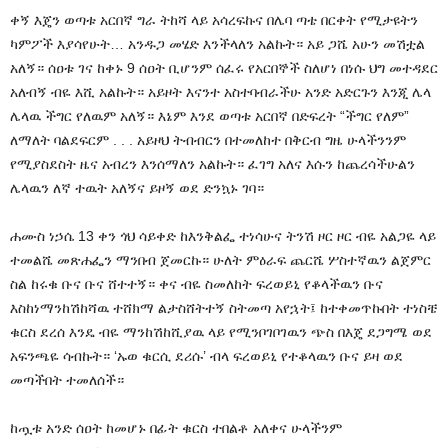
ቀኝ እጄን ወጣቱ አርበኛ ግራ ትከሻ ላይ አሳረፍኩና በሌባ ጣቴ በርቀት የሚታዩትን
ካምፖች እያሳየሁት… አንዱጋ መሄድ እንችላለን አልኩት። አይ ጋሼ አሁን መሽቷል
አለኝ። ሰዐቱ ገና ከቀኑ 9 ሰዐት ቢሆንም ሰፈሩ የአርበኞች ስለሆነ በነሱ ህግ መተዳደር
አለብኝ ብዬ እሺ አልኩት። አይዞት እናንተ አስተባብራችሁ አንድ አድርጉን እንጂ ሌላ
ሌላዉ ችግር የለዉም አለኝ። እኔም እንደ ወጣቱ አርበኛ በድፍረት “ችግር የለም”
ለማለት ባልደፍርም . . . አይዞህ ትብብርን በተመለከተ በቅርብ ግዜ ሁላችንንም
የሚያስደስት ዜና አብረን እንሰማለን አልኩት። ፈገግ አለና እሱን ከጨረሳችሁልን
ሌላዉን ለኛ ተዉት አለኝና ይዞኝ ወደ ድንኳኑ ገባ።
ሐሙስ ነኃሴ 13 ቀን ጎህ ሳይቀድ ከእንቅልፌ ተነሳሁና ትንሽ ዞር ዞር ብዬ አልጋዬ ላይ
ተመልሼ መጽሐፌን ማንበብ ጀመርኩ። ሁለት ምዕራፍ ጨርሼ ሦስተኛዉን ልጀምር
ስል ከሩቁ ቡና ቡና ሸተተኝ። ቀና ብዬ ስመለከት ፍረወይኒ የቆላችዉን ቡና
እስከነማንከሽከሻዉ ተሸክማ ልታስሸትተኝ ስትመጣ አየኋት፤ ከተቀመጥኩበት ተነስቼ
ቁርስ ደረሰ እንዴ ብዬ ማንከሽከሺያዉ ላይ የሚንቦገቦገዉን ጭስ በእጄ ደጋግሜ ወደ
አፍንጫዬ ሳብኩት። ‘ኡወ ቁርሲ ደሪሱ’ ብላ ፍረወይኒ የተቆላዉን ቡና ይዛ ወደ
መጣችበት ተመለሰች።
ከጧቱ አንድ ሰዐት ከመሆኑ በፊት ቁርስ ተበልቶ አለቀና ሁላችንም