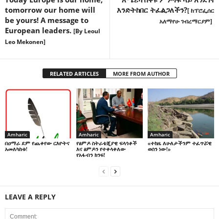
tomorrow our home will
እንድትከበር ትፈልጋለችን?
[ ከፕሮፌሰር
be yours! A message to
አለማየሁ ገብረማርያም]
European leaders.
[By Leoul
Leo Mekonen]
RELATED ARTICLES
MORE FROM AUTHOR
Amharic
Amharic
Amharic
በዐማራ ደም የጨቀየው ርእዮትና
የፅምዶ ስትራቴጂያዊ ፍላጎቶች
«ተከዜ ለሁለታችንም ተፈጥሯዊ
አመለካከቱ!
እና ፅምዶን የተቀላቀለው
ወሰን ነው!»
የአፋብን ክንፍ!
LEAVE A REPLY