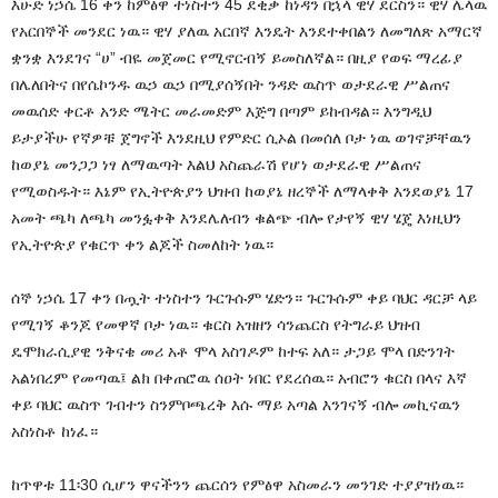
እሁድ ነኃሴ 16 ቀን ከምፅዋ ተነስተን 45 ደቂቃ ከነዳን በኋላ ዊሃ ደርስን። ዊሃ ሌላዉ
የአርበኞች መንደር ነዉ። ዊሃ ያለዉ አርበኛ እንዴት እንደተቀበልን ለመግለጽ አማርኛ
ቋንቋ እንደገና “ሀ” ብዬ መጀመር የሚኖርብኝ ይመስለኛል። በዚያ የወፍ ማረፊያ
በሌለበትና በየሴኮንዱ ዉኃ ዉኃ በሚያሰኝበት ንዳድ ዉስጥ ወታደራዊ ሥልጠና
መዉሰድ ቀርቶ አንድ ሜትር መራመድም እጅግ በጣም ይከብዳል። እንግዲህ
ይታያችሁ የኛዎቹ ጀግኖች እንደዚህ የምድር ሲኦል በመሰለ ቦታ ነዉ ወገኖቻቸዉን
ከወያኔ መንጋጋ ነፃ ለማዉጣት እልህ አስጨራሽ የሆነ ወታደራዊ ሥልጠና
የሚወስዱት። እኔም የኢትዮጵያን ህዝብ ከወያኔ ዘረኞች ለማላቀቅ እንደወያኔ 17
አመት ጫካ ለጫካ መንፏቀቅ እንደሌለብን ቁልጭ ብሎ የታየኝ ዊሃ ሄጄ እነዚህን
የኢትዮጵያ የቁርጥ ቀን ልጆች ስመለከት ነዉ።
ሰኞ ነኃሴ 17 ቀን በጧት ተነስተን ጉርጉሱም ሄድን። ጉርጉሱም ቀይ ባህር ዳርቻ ላይ
የሚገኝ ቆንጆ የመዋኛ ቦታ ነዉ። ቁርስ አዝዘን ሳንጨርስ የትግራይ ህዝብ
ዴሞክራሲያዊ ንቅናቄ መሪ አቶ ሞላ አስገዶም ከተፍ አለ። ታጋይ ሞላ በድንገት
አልነበረም የመጣዉ፤ ልክ በቀጠሮዉ ሰዐት ነበር የደረሰዉ። አብሮን ቁርስ በላና እኛ
ቀይ ባህር ዉስጥ ገብተን ስንምቦጫረቅ እሱ ማይ አጣል እንገናኝ ብሎ መኪናዉን
አስነስቶ ከነፈ።
ከጥዋቱ 11፡30 ሲሆን ዋናችንን ጨርሰን የምፅዋ አስመራን መንገድ ተያያዝነዉ።