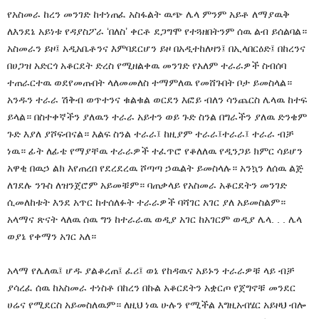
የአስመራ ከረን መንገድ ከተነጠፈ አስፋልት ዉጭ ሌላ ምንም አይቶ ለማያዉቅ
ለእንደኔ አይነቱ የዳያስፖራ ‘በለስ’ ቀርቶ ደጋግሞ የተጓዘበትንም ሰዉ ልብ ይሰልባል።
አስመራን ይዞ፤ አዲአቤቶንና እምባደርሆን ይዞ በአዲተከለዛን፤ በኢላበርዕድ፤ በከረንና
በሀጋዝ አድርጎ አቆርደት ድረስ የሚዘልቀዉ መንገድ የአለም ተራራዎች ስብሰባ
ተጠራርተዉ ወደየመጡበት ላለመመለስ ተማምለዉ የመሸጉበት ቦታ ይመስላል።
አንዱን ተራራ ሽቅብ ወጥተንና ቁልቁል ወርደን እፎይ ብለን ሳንጨርስ ሌላዉ ከተፍ
ይላል። በስተቀኛችን ያለዉን ተራራ አይተን ወይ ጉድ ስንል በግራችን ያለዉ ድንቄም
ጉድ እያለ ያሾፍብናል። እልፍ ስንል ተራራ፤ ከዚያም ተራራ፤ተራራ፤ ተራራ ብቻ
ነዉ። ፊት ለፊቴ የማያቸዉ ተራራዎች ተፈጥሮ የቆለለዉ የዲንጋይ ክምር ሳይሆን
አዋቂ በዉኃ ልክ እየጠረበ የደረደረዉ ሾጣጣ ኃዉልት ይመስላሉ። አንኳን ለሰዉ ልጅ
ለገደሉ ንጉስ ለዝንጀሮም አይመቹም። ባጠቃላይ የአስመራ አቆርደትን መንገድ
ሲመለከቱት እንደ አጥር ከተሰለፉት ተራራዎች ባሻገር አገር ያለ አይመስልም።
አላማና ጽናት ላለዉ ሰዉ ግን ከተራራዉ ወዲያ አገር ከአገርም ወዲያ ሌላ. . . ሌላ
ወያኔ የቀማን አገር አለ።
አላማ የሌለዉ፤ ሆዱ ያልቆረጠ፤ ፈሪ፤ ወኔ የከዳዉና አይኑን ተራራዎቹ ላይ ብቻ
ያሳረፈ ሰዉ ከአስመራ ተነስቶ በከረን በኩል አቆርደትን አቋርጦ የጀግኖቹ መንደር
ሀሬና የሚደርስ አይመስለዉም። ለዚህ ነዉ ሁሉን የሚችል እግዚአብሄር አይዞህ ብሎ