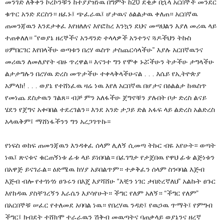
መንገድ ለቅቀን ኮረኮንቹን ከተያያዝነዉ በግምት ከ20 ደቂቃ በኋላ አርበኞች መንደር
ቁጥር አንድ ደርስን። ዘፈኑ፤ ጭፈራዉ፤ ሆታዉና ዕልልታዉ ቀለጠ። አርበኛዉ
ጠመንጃዉን እንደታቀፈ እየዘለለና እየፎከረ እንኳን ደህና መጣህልን እያለ መሪዉ ላይ
ተጠቀለለ። “የወያኔ ዘረኞችና አንዳንድ ተላላዎች አንተንና ጓዶችህን ትኩስ
ሀምበርገር እየበላችሁ ወጣቱን በረሃ ዉስጥ ታስጨርሳላችሁ” እያሉ አርበኛዉንና
መሪዉን ለመለያየት ብዙ ጥረዋል። እናንተ ግን የሞቀ ኑሯችሁን ትታችሁ ታግላችሁ
ልታታግሉን በረሃዉ ድረስ መጥታችሁ ተቀላቅላችሁናል . . . እሴይ የኢትዮጵያ
አምላክ! . . . ወያኔ የተሸነፈዉ ዛሬ ነዉ እየለ አርበኛዉ በሆታና በዕልልታ ከዉስጥ
የመነጨ ደስታዉን ገልጸ። ብቻ ምን አለፋችሁ ጀግኖቹን ያሉበት ቦታ ድረስ ልናይ
ሄደን የጀግና አቀባበል ተደረገልን። እንደ አንድ ታጋይ ድል አፋፍ ላይ ልድረስ አልድረስ
አላዉቅም፤ ማሸነፋችንን ግን አረጋገጥኩ።
የነፍስ ወከፍ ጠመንጃዉን እንዳቀፈ ሰላም ሊለኝ ሲመጣ ትኩር ብዬ አየሁት። ወጣት
ነዉ፤ ጽናቱና ቁርጠኝነቱ ፊቱ ላይ ይነበባል። በፈገግታ የታጀበዉ የዋህ ፊቱ ልጅነቱን
በአዋጅ ይናገራል። ዕድሜዉ ከሃያ አይበልጥም። ተቃቅፈን ሰላም ስንባባል እጅብ
እጅብ ብሎ የተጎነጎነ ፀጉሩን በእጄ እያሻሸሁ “እቺን ነገር ታበድረኛለህ” አልኩት ፀጉር
እየከዳዉ ያስቸገረኝን እራሴን እያሳየሁት። ችግር የለም አለኝ። “ችግር የለም”
በአርበኞቹ ሠፈር የተለመደ አባባል ነዉ። የበረሃዉ ንዳድ፤ የዉኃዉ ጥማት፤ የምግብ
ችግር፤ ክብደት ተሸክሞ ተራራዉን ሽቅብ መዉጣትና ባጠቃላይ ወያኔንና ዘረኛ