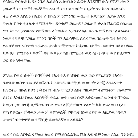
የላከዉ የብሉይ ኪዳኑ ነቢዩ ኤልያስ ኤልዛቤልን ፈርቶ እንደሸሸ ሁሉ የኛም ዘመን
ጋዜጠኛ ነን ባዮች፤ ዘፋኞችና አርበኛ ነን ባይ የሀሰት ነቢያት ገና ከረን ሳይደርሱ
ተራራዉን እየፈሩ በኤርትራ በኩል ምንም ነገር መስራት አይቻልም እያሉ እንደ
ግመል ሽንት የኋሊት የሚጓዙት። ድንቄም ጋዜጠኛ! ጋዜጠኛ ታሪክ ሸራርፎ በሰጠዉ
ግዜ እየኖረ ያየዉንና የሰማዉን ለትዉልድ እያስተላለፈ ለራሱ የማይኖር ልዩ ፍጡር
ነዉ። የኛዎቹ “ጋዜጠኛ” ነን ባዮች ግን እራሳቸዉ ለራሳቸዉ በሰጡት ግዜ እየኖሩ
የራሳቸዉን ግሳንግስ የፈጠራ ታሪክ የሚነግሩን ከህያዉ በታችና ከሙታን በላይ ባለዉ
ባዶ ቦታ የሚኖሩ ባዶዎች ናቸዉ። አምላክ በምህረቱ ወደ ላይ ይሳባቸዉና ከህያዋን
ጋር ይቀላቅላቸዉ።
ምድረ የወሬ ቋቶች ይግባችሁ! የኢትዮጵያ ህዝብ ዉኃ ዉኃ የሚያሰኝ የእሳት
ጉድጓድ ዉስጥ ነዉ ያለዉ፤እሱ ከጉድጓዱ ባስቸኳይ መዉጣት እንጂ እንደናንተ
በኤርትራ በኩል ከሆነ ይቅርብኝ ብሎ የሚጃጃልበት ግዜዉም ትዕግስቱም የለዉም።
ለነገሩ እነዚህ የወሬ አርበኞች ተራራ ወጥተዉ፤ በረሃ አቋርጠዉና ወንዝ ተሻግረዉ
ከወያኔ ጋር ሳንጃ ሊማዘዙ ቀርቶ የገዛ ልጆቻቸውን የልደት ኬክ ደፍረዉ በቢላዋ
የማይቆርጡ የ”ዳዉን ታዉን” ቅምጦልች ናቸዉና ከነወሬያቸዉ እዚያዉ “ዳዉን
ታወን” ብንተዋቸዉ የሚበጅ ይመስለኛል። አይደል?
ወሬና ስራ ለየቅል ናቸዉ፤ ለወሬ የሚያስፈልገዉ ሹል አፍ ብቻ ነዉ። ለስራ ግን አፍ፤