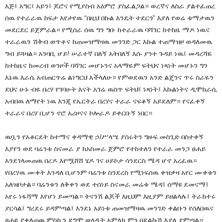
እጅ፤ አግር፤ አይን፤ ጆሮና የሚያስብ አዕምሮ ያስፈልጋል። ወረኛና ለስራ ያልተፈጠረ
ሰዉ የተራራዉ ከፍታ እየታየዉ “በዚህ በኩል እንዴት ተደርጎ” እያለ የወሬ ቱማታዉን
መደርደር ይጀምራል። የሚሰራ ሰዉ ግን ግቡ ከተራራዉ ባሻገር ከተከዜ ማዶ ነዉና
ተራራዉን ሽቅብ ወጥቶና ከጠመዝማዛዉ መንገድ ጋር እኩል ተጠማዝዞ ወዳለመዉ
ግብ ይጓዛል። አንባቢ ሆይ! ሠራተኛ በለኝ አትበለኝ እሱ ያንተ ጉዳይ ነዉ፤ መዳረሻዬ
ከተከዜና ከመረብ ወንዞች ባሻገር መሆኑንና አላማዬም ፍትህና ነጻነት መሆኑን ግን
እኔዉ እራሴ አብጠርጥሬ ልነግርህ እችላለሁ። የምወደዉን አንድ ልጄንና ጥሩ ስራዬን
ደህና ሁኑ ብዬ በረሃ የገባሁት እናት አገሬ ዉስጥ ፍትህ፤ ነጻነት፤ እኩልነትና ዲሞክራሲ
አብበዉ ለማየት ነዉ እንጂ የኤርትራ በረሃና ተራራ ናፍቆኝ አይደለም። የናፈቀኝ
ተራራና በረሃ ቢሆን ኖሮ አሪዞናና ኮሎራዶ ይቀርቡኝ ነበር።
ዉቧን የአቆርደት ከተማና ቀዳማዊ ኃ/ሥላሤ ያሰሩትን ግዙፍ መስጊድ በስተቀኝ
እያየን ወደ ባሬንቱ ስናመራ ያ ከአስመራ ጀምሮ የተከተለን የተራራ መንጋ ፀሐይ
እንደገላመጠዉ በረዶ እየሟሸሸ ሄዶ ገና ሀይኮታ ሳንደርስ ሜዳ ሆኖ አረፈዉ።
የበረሃዉ ሙቀት እንዳለ ቢሆንም ባሬንቱ ስንደረስ የሚነፍሰዉ ቀዝቃዛ አየር ሙቀቱን
አለዝቦታል። ባሬንቱን ለቅቀን ወደ ተሰነይ ስናመራ መሬቱ ሜዳ፤ ሰማዩ ደመናማ፤
አየሩ ነፋሻማ እየሆነ ይመጣል። ትናንሽ ልጆች እዚህም እዚያም ይዘልላሉ፤ ትራክተሩ
ያርሳል፤ ግረደሩ ይዳምጣል፤ እንደኔ አይነቱ ጠመዝማዛዉ መንገድ ቀልቡን የሰለበዉና
ፀሐዩ ያቀለጠዉ ምስኪን ደግሞ ወላዲት አምላክ ምን በደልኩሽ እያለ ያምጣል።