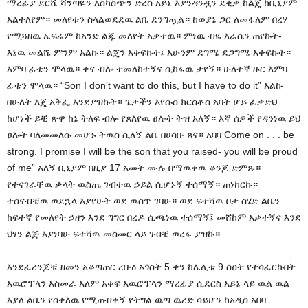
ማረፊያ ደርሼ ሻንጣዬን እስካስጭን ድረስ አይኔ እያንዳንዷን ደቂቃ ከልጄ ከቢኒያም
አልተለየም። መለየቱን ስላልወደደዉ ልቤ ደንግጧል። ከወያኔ ጋር ለመፋለም በረሃ
የሚጓዘዉ ኤፍሬም ከአንድ ልጁ መለየት አቃተዉ። ምነዉ ብዬ እራሴን ጠየኩት-
እኔዉ መልሼ ምንም አልኩ። ልጄን አቀፍኩት፤ አሁንም ደግሜ ደጋግሜ አቀፍኩት።
እምባ ፊቴን ሞላዉ። ቀና ብሎ ተመለከተኝና ሲከፋዉ ታየኝ። ሁለተኛ ዙር እምባ
ፊቴን ሞላዉ። “Son I don’t want to do this, but I have to do it” አልኩ
በሁለት እጄ አቅፌ እንደያዝኩት። ጌታችን እየሱስ ክርስቶስ አባት ሆይ ፈቃድህ
ከሆነች ይቺ ጽዋ ከኔ ትለፍ ብሎ የጸለየዉ ፀሎት ትዝ አለኝ። እኛ ሰዎች የዳንነዉ ይህ
ፀሎት ባለመመለሱ መሆኑ ትዉስ ሲለኝ ልቤ በሀሳቡ ጸና። አባባ Come on . . . be
strong. I promise I will be the son that you raised- you will be proud
of me” አለኝ ቢኒያም በዚያ 17 አመት ሙሉ በማዉቀዉ ቆንጆ ድምጹ።
የተናገራቸዉ ቃላት ዉስጤ ገብተዉ ኃይል ሲሆኑኝ ተሰማኝ። ጠነከርኩ።
ተሰናብቼዉ ወደኋላ እያየሁት ወደ ዉስጥ ገባሁ። ወደ ፍተሻዉ ቦታ ስሄድ ልቤን
ከፍተኛ የመለየት ኃዘን እንደ ግግር በረዶ ሲጫነዉ ተሰማኝ፤ መሸከም አቃተኝና እንደ
ህፃን ልጅ እያነባሁ ፍተሻዉ መስመር ላይ ገብቼ ወረፋ ያዝኩ።
እንደፈረንጆቹ ዘመን አቆጣጠር ረቡዕ ኦጎስት 5 ቀን ከሌሊቱ 9 ሰዐት የተሳፈርኩበት
አዉሮፕላን አስመራ አለም አቀፍ አዉሮፕላን ማረፊያ ሲደርስ አይኔ ላይ ዉል ዉል
እያለ ልቤን የሰቀለዉ የሚጠብቀኝ የትግል ዉጣ ዉረድ ሳይሆን ከአዲስ አበባ