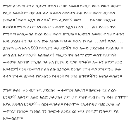
ምፅዋ ልንደርስ ትንሽ ሲቀረን ሆዴን ባር ባር አለዉ። የደስታ ይሁን የሀዘን ወይም
የሲቃ አላዉቅም ብቻ ልቤ ሌላ ሌላዉን ሰዉነቴን ትቶ ደረቴ ዉስጥ ብቻዉን
ይዘላል። “ዉስጥ እጄን ይበላኛል” ምን ሊያሳየኝ ይሆን . . . ይል ነበር የልጅነት
ጓደኛዬ። ምነዉ እኔም እንደሱ ሆኜ ዉስጥ እጄን በበላኝ . . . ልቤ ደረቴን ጥሶ
የሚወጣ እሰኪመስል ድረስ ደረቴ ዉስጥ ከሚዘል። አይፎኔን አወጣሁና ግራና ቀኙን
አይኔ ያረፈበትን ቦታ ሁሉ ፎቶ አነሳሁ። ቦታዉ ዶጋሌ ይባላል. . . አዎ! ዶጋሌ . . .
ጀግናዉ ራስ አሉላ 500 የጣሊያን ወታደሮችን ዶጋ አመድ ያደረጉበት የድል ቦታ።
ለካስ ልቤ አለምክንያት አልዘለለም! ጣሊያን ዋና ከተማ ሮም ዉስጥ የአምስት
መቶዎቹ አደባባይ የሚባል ቦታ አለ (ፒያዛ ዴ ቺንኮ ቼንቶ)። እመኑኝ እኛም አገር
አይቀርም! ባንዳ ባንዳዉንና ልክ ልኩ ሲነገረዉ ደንግጦ የሞተዉን ምናምንቴ ሁሉ
ትተን ሞተዉ ህይወት የሆኑልንን የትናንትናና የዛሬ ጀግኖቻችንን እናስታዉሳለን።
ምፅዋ ሁለት ቀን ብቻ ነዉ ያደርኩት – ቅዳሜና እሁድን። በጦርነቱ የፈራረሱ
ህንጻዎች አሁንም አልፎ አልፎ ይታያሉ፤ ያም ሆኖ ምፅዋ ዉብ ከተማ ናት፤ ደግሞም
አያሌ አዳዲስ ህንጻዎች ተሰርተዉባታል። የቀድሞዉ የኢትዮጵያ ባህር ኃይል ጠ/
መምሪያ የነበረዉ ማዕከል ግን በጦርነቱ እንደፈረሰ ነዉ፤ ያየዉም የነካዉም ያለ
አይመስልም።