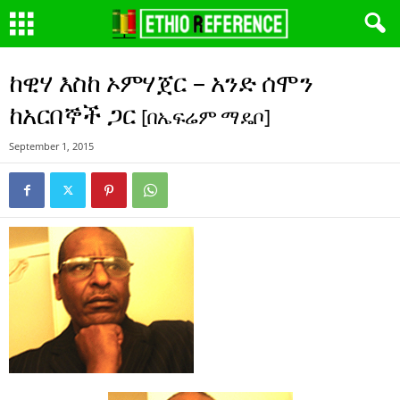
ከዊሃ እስከ ኦምሃጀር – አንድ ሰሞን
ከአርበኞች ጋር
[በኤፍሬም ማዴቦ]
September 1, 2015