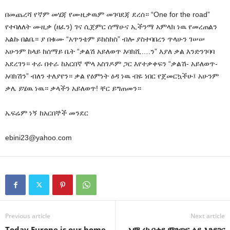
በመጨረሻ የኛም መሄጃ የሙዚቃዉም መገባደጃ ደረሰ። “One for the road”
የተባለለት ሙዚቃ (ዘፈን) ገና ሲጀምር ሰማሁና ኢችንማ አምላክ ነዉ የመረጠልን
አልኩ በልቤ። ያ በቁሙ “አጥንቴም ይከስከስ” ብሎ ያስተባበረን ጥላሁን ገሠሠ
አሁንም ከላይ ከሰማይ ቤት “ቃልሽ አይለወጥ እባክሺ….ን” እያለ ቃል እንድንገባባ
አደረገን። ተራ በተራ ከአርበኛ ሞላ አስገዶም ጋር እየተቃቀፍን “ቃልሽ- አይለወጥ-
አባክሽን” ብለን ተለያየን። ቃል የዕምነት ዕዳ ነዉ ብዬ ነበር የጀመርኳችሁ፤ አሁንም
ቃሌ ይሄዉ ነዉ። ቃላችን አይለወጥ! ቸር ይግጠመን።
ኤፍሬም ነኝ ከአርበኞች መንደር
ebini23@yahoo.com
Previous article
Next article
Today Europe is our home,
አሜሪካ በቀዩ ምንጣፍ ላይ እንደገና