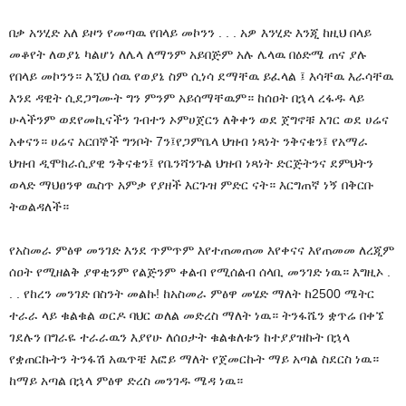
በቃ አንሂድ አለ ይዞን የመጣዉ የበላይ መኮንን . . . አዎ እንሂድ እንጂ ከዚህ በላይ
መቆየት ለወያኔ ካልሆነ ለሌላ ለማንም አይበጅም አሉ ሌላዉ በዕድሜ ጠና ያሉ
የበላይ መኮንን። እኚህ ሰዉ የወያኔ ስም ሲነሳ ደማቸዉ ይፈላል ፤ እሳቸዉ እራሳቸዉ
እንደ ዳዊት ሲደጋግሙት ግን ምንም አይሰማቸዉም። ከሰዐት በኋላ ረፋዱ ላይ
ሁላችንም ወደየመኪናችን ገብተን ኦምሀጀርን ለቅቀን ወደ ጀግኖቹ አገር ወደ ሀሬና
አቀናን። ሀሬና አርበኞች ግንቦት 7ን፤የጋምቤላ ህዝብ ነጻነት ንቅናቄን፤ የአማራ
ህዝብ ዲሞክራሲያዊ ንቅናቄን፤ የቤንሻንጉል ህዝብ ነጻነት ድርጅትንና ደምህትን
ወላድ ማህፀንዋ ዉስጥ አምቃ የያዘች እርጉዝ ምድር ናት። እርግጠኛ ነኝ በቅርቡ
ትወልዳለች።
የአስመራ ምፅዋ መንገድ እንደ ጥምጥም እየተጠመጠመ እየቀናና እየጠመመ ለረጂም
ሰዐት የሚዘልቅ ያዋቂንም የልጅንም ቀልብ የሚሰልብ ሰላቢ መንገድ ነዉ። እግዚኦ .
. . የከረን መንገድ በስንት መልኩ! ከአስመራ ምፅዋ መሄድ ማለት ከ2500 ሜትር
ተራራ ላይ ቁልቁል ወርዶ ባህር ወለል መድረስ ማለት ነዉ። ትንፋሼን ቋጥሬ በቀኜ
ገደሉን በግራዬ ተራራዉን እያየሁ ለሰዐታት ቁልቁለቱን ከተያያዝኩት በኋላ
የቋጠርኩትን ትንፋሽ አዉጥቼ እፎይ ማለት የጀመርኩት ማይ አጣል ስደርስ ነዉ።
ከማይ አጣል በኋላ ምፅዋ ድረስ መንገዱ ሜዳ ነዉ።