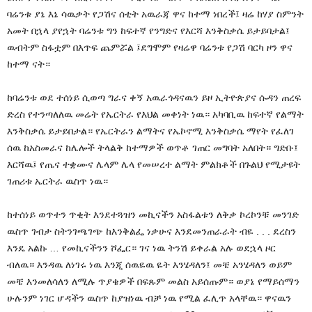
ባሬንቱ ያኔ እኔ ሳዉቃት የጋሽና ሰቲት አዉራጃ ዋና ከተማ ነበረች፤ ዛሬ ከሃያ ስምንት
አመት በኋላ ያየኋት ባሬንቱ ግን ከፍተኛ የንግድና የእርሻ እንቅስቃሴ ይታይባታል፤
ዉብትም ስፋቷም በእጥፍ ጨምሯል ፤ደግሞም የዛሬዋ ባሬንቱ የጋሽ ባርካ ዞን ዋና
ከተማ ናት።
ከባሬንቱ ወደ ተሰነይ ሲወጣ ግራና ቀኝ አዉራጎዳናዉን ይዞ ኢትዮጵያና ሱዳን ጠረፍ
ድረስ የተንጣለለዉ መሬት የኤርትራ የእህል መቀነት ነዉ። አካባቢዉ ከፍተኛ የልማት
እንቅስቃሴ ይታይበታል። የኤርትራን ልማትና የኤኮኖሚ እንቅስቃሴ ማየት የፈለገ
ሰዉ ከአስመራና ከሌሎች ትላልቅ ከተማዎች ወጥቶ ገጠር መግባት አለበት። ግድቡ፤
እርሻዉ፤ የጤና ተቋሙና ሌላም ሌላ የመሠረተ ልማት ምልክቶች በጉልህ የሚታዩት
ገጠሪቱ ኤርትራ ዉስጥ ነዉ።
ከተሰነይ ወጥተን ጥቂት እንደተጓዝን መኪናችን አስፋልቱን ለቅቃ ኮረኮንቹ መንገድ
ዉስጥ ገብታ ስትንገጫገጭ ከእንቅልፌ ነቃሁና እንደመንጠራራት ብዬ . . . ደረስን
እንዴ አልኩ … የመኪናችንን ሾፌር። ገና ነዉ ትንሽ ይቀራል አሉ ወደኋላ ዞር
ብለዉ። እንዳዉ ለነገሩ ነዉ እንጂ ሰዉዬዉ ዬት እንሄዳለን፤ መቼ አንሄዳለን ወይም
መቼ እንመለሳለን ለሚሉ ጥያቄዎች በፍጹም መልስ አይሰጡም። ወያኔ የማይሰማን
ሁሉንም ነገር ሆዳችን ዉስጥ ከያዝነዉ ብቻ ነዉ የሚል ፈሊጥ አላቸዉ። ዋናዉን