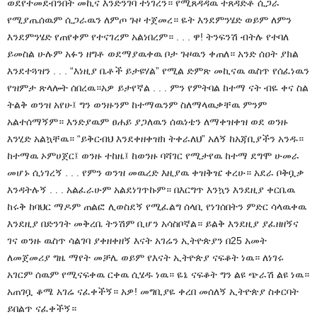
ወደየተመደብንበት መኪና እንድንገባ ተነገረን። የሚጸዳዳዉ ተጸዳድቶ ሲጋራ
የሚያጤሰዉም ሲጋራዉን ለምጦ ጉዞ ተጀመረ። ዬት እንደምንሄድ ወይም ለምን
እንደምንሄድ የጠየቀም የተናገረም አልነበረም። . . . ዋ! ትንፍንሽ ብትሉ የተባለ
ይመስል ሁሉም አፉን ዘግቶ ወደማያዉቀዉ ቦታ ጉዞዉን ቀጠለ። አንድ ሰዐት ያክል
እንደተጓዝን . . . “እነዚያ ቤቶች ይታዩሃል” የሚል ድምጽ መኪናዉ ዉስጥ የሰፈነዉን
የዝምታ ጽላሎት ሰበረዉ።አዎ ይታየኛል . . . ምን የምትባል ከተማ ናት ብዬ ቀና ስል
ትልቅ ወንዝ አየሁ፤ ግን ወንዙንም ከተማዉንም ስለማላዉቃቸዉ ምንም
አልተሰማኝም። እንድያዉም ፀሐይ ያጋለዉን ሰዉነቴን ለማቀዝቀዝ ወደ ወንዙ
እንሂድ አልኳቸዉ። “ይቅርብህ እንደቀዘቀዝክ ትቀራለህ” አለኝ ከአጃቢያችን አንዱ።
ከተማዉ ኦምሀጀር፤ ወንዙ ተከዜ፤ ከወንዙ ባሻገር የሚታየዉ ከተማ ደግሞ ሁመራ
መሆኑ ሲነገረኝ . . . የምን ወንዝ መዉረድ እዚያዉ ቀዝቅዤ ቀረሁ። አደራ ቦቅቧቃ
እንዳትሉኝ . . . አልፈራሁም አልደነገጥኩም። በእርግጥ እንኳን እንደዚያ ቀርቤዉ
ከሩቅ ከባህር ማዶም ጠልፎ ሊወስደኝ የሚፈልግ ሰላቢ የነገሰበትን ምድር ሳላዉቀዉ
እንደዚያ በድንገት መቅረቤ ትንሽም ቢሆን አሳስቦኛል። ይልቅ እንደዚያ ያፈዘዘኝና
ገና ወንዙ ዉስጥ ሳልገባ ያቀዘቀዘኝ እናት አገሬን ኢትዮጵያን በ25 አመት
ለመጀመሪያ ግዜ ማየት መቻሌ ወይም የእናት ኢትዮጵያ ናፍቆት ነዉ። ለነገሩ
አገርም ሰዉም የሚናፍቀዉ ርቀዉ ሲሄዱ ነዉ። ዬኔ ናፍቆት ግን ልዩ ጭራሽ ልዩ ነዉ።
አጠገቧ ቆሜ አገሬ ናፈቀችኝ። አዎ! መግቢያዬ ቀረበ መሰለኝ ኢትዮጵያ ስቀርባት
ይበልጥ ናፈቀችኝ።