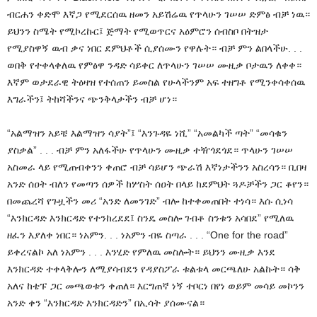
ብርሐን ቀድሞ እኛጋ የሚደርሰዉ ዘመን አይሽሬዉ የጥላሁን ገሠሠ ድምፅ ብቻ ነዉ።
ይህንን ስሜት የሚኮረኩር፤ ጅማት የሚወጥርና አዕምሮን ሰብስቦ በትዝታ
የሚያስዋኝ ዉብ ቃና ነበር ደምህቶች ሲያሰሙን የዋሉት። ብቻ ምን ልበላችሁ. . .
ወበቅ የተቀላቀለዉ የምፅዋ ንዳድ ሳይቀር ለጥላሁን ገሠሠ ሙዚቃ ቦታዉን ለቀቀ።
እኛም ወታደራዊ ትዕዛዝ የተሰጠን ይመስል የሁላችንም አፍ ተዘግቶ የሚንቀሳቀሰዉ
እግራችን፤ ትከሻችንና ጭንቅላታችን ብቻ ሆነ።
“አልማዝን አይቼ እልማዝን ሳያት”፤ “እንጉዳዬ ነሺ” “አመልካች ጣት” “መሳቁን
ያስቃል” . . . ብቻ ምን አለፋችሁ የጥላሁን ሙዚቃ ተዥጎደጎደ። ጥላሁን ገሠሠ
አስመራ ላይ የሚጠብቀንን ቀጠሮ ብቻ ሳይሆን ጭራሽ እኛነታችንን አስረሳን። ቢበዛ
አንድ ሰዐት ብለን የመጣን ሰዎች ከሦስት ሰዐት በላይ ከደምህት ጓዶቻችን ጋር ቆየን።
በመጨረሻ የጉዟችን መሪ “አንድ ለመንገድ” ብሎ ከተቀመጠበት ተነሳ። እሱ ሲነሳ
“እንክርዳድ እንክርዳድ የተንከረደደ፤ ስንዴ መስሎ ገብቶ ስንቱን አሳበደ” የሚለዉ
ዘፈን እያለቀ ነበር። ነአምን. . . ነአምን ብዬ ስጣራ . . . “One for the road”
ይቀረናልኮ አለ ነአምን . . . እንሂድ የምለዉ መስሎት። ይህንን ሙዚቃ እንደ
እንክርዳድ ተቀላቅሎን ለሚያሳብደን የዳያስፖራ ቱልቱላ መርጫለሁ አልኩት። ሳቅ
አለና ከቴፑ ጋር መጫወቱን ቀጠለ። እርግጠኛ ነኝ ተቦርነ በየነ ወይም መሳይ መኮንን
አንድ ቀን “እንክርዳድ እንክርዳድን” በኢሳት ያሰሙናል።