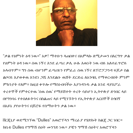
“ቃል የዕምነት ዕዳ ነዉ።” አዎ! ማተቡን ላጠበቀና በአምላኩ ለሚታመን በእርግጥ ቃል
የዕምነት ዕዳ ነዉ። ሰዉ ነኝና እንደ ፈጣሪ ቃሌ ሁሉ እዉነት ነዉ ብዬ አለተፈጥሮዬ
አላብጥም። ግን ሰዉ ብሆንም ፈጣሪዬን የምፈራ ሰዉ ነኝና ለፕሮፓጋንዳ ፍጆታ ስል
ልቦናዬ እያወቀዉ እንደነ ጋሼ እንደልቡ ዉሸት ደርድሬ ለአንባቢ የማቀርብበት ምንም
ምክንያት የለም። ከዚህ ቀጥሎ የማስነብባችሁ እያንዳንዱ ቃል እንደ ዳያስፖራ
ተረተኞች የምተርተዉ ‘ሰዉ ሰዉ’ የማይሸተት ተረት ሳይሆን ኢትዮጵያ ድንበር ላይ
በየግንባሩ የተሰለፉትንና በስልጠና ላይ የሚገኙትን የኢትዮጵያ አርበኞች ስጎበኝ
በአይኔ ያየሁትንና በጆሮዬ የሰማሁትን ቃል ነዉ።
ቨርጂኒያ ወደሚገኘዉ “Dulles” አዉሮፕላን ማረፊያ የሄድኩት ከልጄ ጋር ነበር።
ከቤቴ Dulles የግማሽ ሰዐት መንገድ ነዉ። ያቺን ግማሽ ሰዐትና አዉሮፕላን