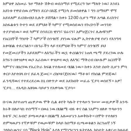
ከምፅዋ አስመራ ጉዞ ማለት ሽቅብ ወደሰማይ የሚደረግ ጉዞ ማለት ነዉ፤ እንደኔ
አይነቱ የዋህ ሰዉ ሰማዩን ደርሶ በእጁ የሚነካ ይመስለዋል ፤ ግን ሰማዩም ሞኝ
አይደለም ደረስኩብህ ሲሉት ይሸሻል። ከቀኑ 12፡30 ሲሆን ማይ አጣል ደረስንና
አስፋልቱን ትተን ወደ ደምህቶች ካምፕ የሚወስደዉን የኮረኮንች መንገድ
ተያያዝነዉ። ወደ ካምፑ ስንደርስ ዊሃን፤ ሄሬናን፤ አምሀጀርንና ሌሎቹንም
የአርበኞች ግንቦት 7 ካምፖች ስንጎበኝ ያየነዉ ፍጹም ኢትዮጵያዊ የሆነ የእንግዳ
አቀባበል ተደረገልን። በነገራችን ላይ የደምህቶችን ካምፕ ስንጎበኝ ይህ
የመጀመሪያችን አይደለም። ለእግራችን ዉኋ ቀረበልንና ነጠላ ጫማ ያደረገዉ ሁሉ
እግሩን በቀዝቃዛ ዉኃ አራሰዉ። ቀዝቃዛ ዉኋ ለእግር ማቅረብ በሁሉም አርበኞች
ካምፕና በበረሃዉ የኤርትራ ክፍል የተለመደ ባህል ነዉ። ከቀኑ እንድ ሰዐት ሲሆን ምሳ
ቀርቦ እየተበላ ቡና ይፈላ ጀመር። ረከቦቱ፤ጀበናዉ፤ ማቶቱ፤ የከሰል ምድጃዉ፤
ፈንዲሻዉና የተደረደረዉ ስኒ በቀጥታ ወደ አደኩበት ሠፈሬ ፒያሳ ወሰደኝ። አዎ!
ፒያሳ… የአዲስ አበባዉ ሳይሆን የአዋሳዉ ፒያሳ።
ቡናዉ እየተጠጣ ጨዋታዉ ሞቅ ሲል ቆየት ካሉት የጥላሁን ገሠሠ ሙዚቃዎች አንዱ
ከሩቅ በለሆሳስ ተሰማኝ። በዉኔ ነዉ በህልሜ ብዬ ቀና ስል ነአምን ዘለቀ ጥላሁንን
ከቴፑ ጋር አብሮ ይጫወታል። በህልሜ አለመሆኔን አወቅኩት። በሞት የተለዩን
ድምጻዉያን የኛዎቹም የዉጮቹም ከላይ ከሰማይ ቢጫወቱልን እርገጠኛ ነኝ
ጋላክሲዉንና ናሳ “Black Hole” እያለ የሚነግረንን ዬትየለሌ ክስተት አቋርጦ ከፀሐይ