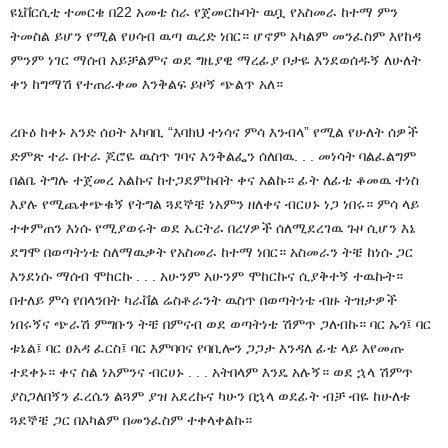
ዩኒቨርሲቲ ተመርቄ በ22 አመቴ ስራ የጀመርኩባት ዉቧ የአስመራ ከተማ ምን
ትመስል ይሆን የሚል የሀሳብ ዉጣ ዉረድ ነበር። ሆኖም አካልም መንፈስም እየከዳ
ምንም ነገር ማሰብ አይቻልምና ወደ ግዜያዊ ማረፊያ ቦታዬ እንደወሰዱኝ ለሁለት
ቀን ከግማሽ የተጠራቀመ እንቅልፍ ይዞኝ ጭልጥ አለ።
ረቡዕ ከቀኑ አንድ ሰዐት አካባቢ “እባክህ ተነሳና ምሳ እንብላ” የሚል የሁለት ሰዎች
ድምጽ ተራ በተራ ጆሮዬ ዉስጥ ገባና እንቅልፌን ሰለበዉ. . . መነሳት ባልፈልግም
በልቤ ትግሉ ተጀመረ አልኩና ከተጋደምኩበት ቀና አልኩ። ፊት ለፊቴ ቆመዉ ተነስ
እያሉ የሚጨቀጭቁኝ የትግል ጓደኞቼ ነአምን ዘለቀና ብርሀኑ ነጋ ነበሩ። ምሳ ላይ
ተቀምጠን እነሱ የሚያወሩት ወደ ኤርትራ በረሃዎች ሰለሚደረገዉ ጉዞ ሲሆን እኔ
ደግሞ በወጣትነቴ ስለማዉቃት የአስመራ ከተማ ነበር። አስመራን ትቼ ከነሱ ጋር
እንደነሱ ማሰብ ሞከርኩ . . . አሁንም አሁንም ሞከርኩና ሲያቅተኝ ተዉኩት።
በተለይ ምሳ የበላንበት ካራቨል ሬስቶራንት ዉስጥ በወጣትነቴ ብዙ ትዝታዎች
ነበሩኝና ጭራሽ ምግቡን ትቼ በምናብ ወደ ወጣትነቴ ሽምጥ ጋለብኩ። ባር ኡጎ፤ ባር
ቱኔል፤ ባር ፀአዳ ፈርስ፤ ባር እምባባና የባቢሎን ጋጋታ እንዳለ ፊቴ ላይ እየመጡ
ተደቀኑ። ቀና ስል ነአምንና ብርሀኑ . . . አትበላም እንዴ አሉኝ። ወደ ኋላ ሽምጥ
ያስጋለበኝን ፈረሴን ልጓም ያዝ አደረኩና ካሁን በኋላ ወደፊት ብቻ ብዬ ከሁለቱ
ጓደኞቼ ጋር በአካልም በመንፈስም ተቀላቀልኩ።