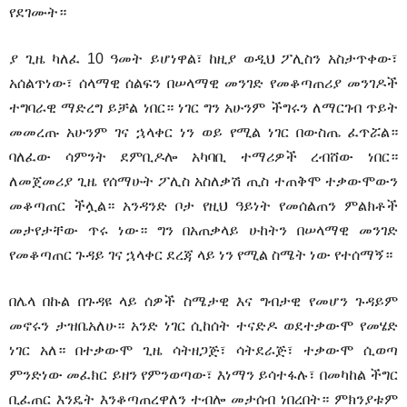
የደገሙት።
ያ ጊዜ ካለፈ 10 ዓመት ይሆነዋል፣ ከዚያ ወዲህ ፖሊስን አስታጥቀው፣
አሰልጥነው፣ ሰላማዊ ሰልፍን በሠላማዊ መንገድ የመቆጣጠሪያ መንገዶች
ተግባራዊ ማድረግ ይቻል ነበር። ነገር ግን አሁንም ችግሩን ለማርገብ ጥይት
መመረጡ አሁንም ገና ኋላቀር ነን ወይ የሚል ነገር በውስጤ ፈጥሯል።
ባለፈው ሳምንት ደምቢዶሎ አካባቢ ተማሪዎች ረብሸው ነበር።
ለመጀመሪያ ጊዜ የሰማሁት ፖሊስ አስለቃሽ ጢስ ተጠቅሞ ተቃውሞውን
መቆጣጠር ችሏል። አንዳንድ ቦታ የዚህ ዓይነት የመሰልጠን ምልክቶች
መታየታቸው ጥሩ ነው። ግን በአጠቃላይ ሁከትን በሠላማዊ መንገድ
የመቆጣጠር ጉዳይ ገና ኋላቀር ደረጃ ላይ ነን የሚል ስሜት ነው የተሰማኝ።
በሌላ በኩል በጉዳዩ ላይ ሰዎች ስሜታዊ እና ግብታዊ የመሆን ጉዳይም
መኖሩን ታዝቤአለሁ። አንድ ነገር ሲከሰት ተናድዶ ወደተቃውሞ የመሄድ
ነገር አለ። በተቃውሞ ጊዜ ሳትዘጋጅ፣ ሳትደራጅ፣ ተቃውሞ ሲወጣ
ምንድነው መፈክር ይዘን የምንወጣው፣ እነማን ይሳተፋሉ፣ በመካከል ችግር
ቢፈጠር እንዴት እንቆጣጠረዋለን ተብሎ መታሰብ ነበረበት። ምክንያቱም