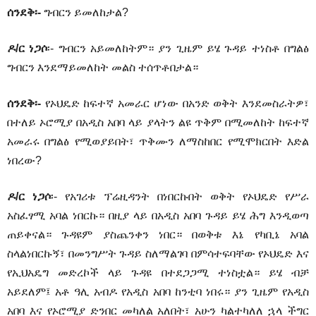
ሰንደቅ፡-
ግብርን ይመለከታል?
ዶ/ር ነጋሶ
፡- ግብርን አይመለከትም። ያን ጊዜም ይሄ ጉዳይ ተነስቶ በግልፅ
ግብርን እንደማይመለከት መልስ ተሰጥቶበታል።
ሰንደቅ፡-
የኦህዴድ ከፍተኛ አመራር ሆነው በአንድ ወቅት እንደመስራትዎ፣
በተለይ ኦሮሚያ በአዲስ አበባ ላይ ያላትን ልዩ ጥቅም በሚመለከት ከፍተኛ
አመራሩ በግልፅ የሚወያይበት፣ ጥቅሙን ለማስከበር የሚሞክርበት እድል
ነበረው?
ዶ/ር ነጋሶ
፡- የአገሪቱ ፕሬዚዳንት በነበርኩበት ወቅት የኦህዴድ የሥራ
አስፈፃሚ አባል ነበርኩ። በዚያ ላይ በአዲስ አበባ ጉዳይ ይሄ ሕግ እንዲወጣ
ጠይቀናል። ጉዳዩም ያስጨንቀን ነበር። በወቅቱ እኔ የካቢኔ አባል
ስላልነበርኩኝ፣ በመንግሥት ጉዳይ ስለማልገባ በምሳተፍባቸው የኦህዴድ እና
የኢህአዴግ መድረኮች ላይ ጉዳዩ በተደጋጋሚ ተነስቷል። ይሄ ብቻ
አይደለም፤ አቶ ዓሊ አብዶ የአዲስ አበባ ከንቲባ ነበሩ። ያን ጊዜም የአዲስ
አበባ እና የኦሮሚያ ድንበር መካለል አለበት፣ አሁን ካልተካለለ ኋላ ችግር