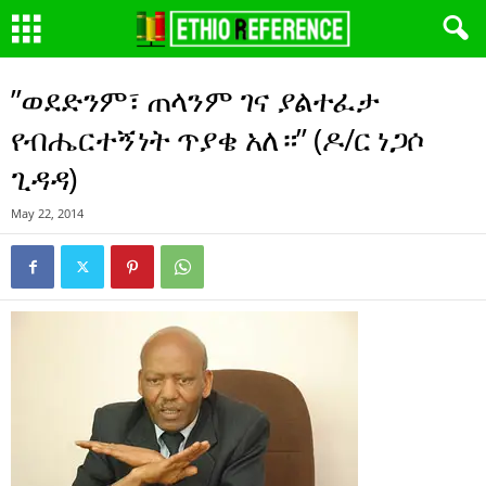
”ወደድንም፣ ጠላንም ገና ያልተፈታ
የብሔርተኝነት ጥያቄ አለ።” (ዶ/ር ነጋሶ
ጊዳዳ)
May 22, 2014