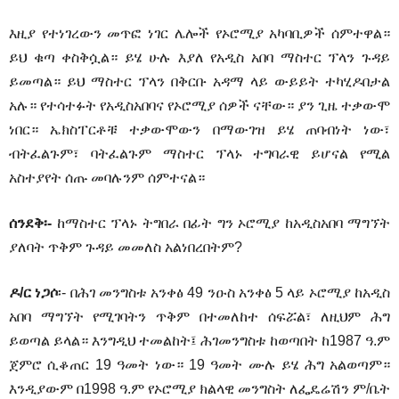
እዚያ የተነገረውን መጥፎ ነገር ሌሎች የኦሮሚያ አካባቢዎች ሰምተዋል።
ይህ ቁጣ ቀስቅሷል። ይሄ ሁሉ እያለ የአዲስ አበባ ማስተር ፕላን ጉዳይ
ይመጣል። ይህ ማስተር ፕላን በቅርቡ አዳማ ላይ ውይይት ተካሂዶበታል
አሉ። የተሳተፉት የአዲስአበባና የኦሮሚያ ሰዎች ናቸው። ያን ጊዜ ተቃውሞ
ነበር። ኤክስፐርቶቹ ተቃውሞውን በማውገዝ ይሄ ጠባብነት ነው፣
ብትፈልጉም፣ ባትፈልጉም ማስተር ፕላኑ ተግባራዊ ይሆናል የሚል
አስተያየት ሰጡ መባሉንም ሰምተናል።
ሰንደቅ፡-
ከማስተር ፕላኑ ትግበራ በፊት ግን ኦሮሚያ ከአዲስአበባ ማግኘት
ያለባት ጥቅም ጉዳይ መመለስ አልነበረበትም?
ዶ/ር ነጋሶ
፡- በሕገ መንግስቱ አንቀፅ 49 ንዑስ አንቀፅ 5 ላይ ኦሮሚያ ከአዲስ
አበባ ማግኘት የሚገባትን ጥቅም በተመለከተ ሰፍሯል፣ ለዚህም ሕግ
ይወጣል ይላል። እንግዲህ ተመልከት፤ ሕገመንግስቱ ከወጣበት ከ1987 ዓ.ም
ጀምሮ ሲቆጠር 19 ዓመት ነው። 19 ዓመት ሙሉ ይሄ ሕግ አልወጣም።
እንዲያውም በ1998 ዓ.ም የኦሮሚያ ክልላዊ መንግስት ለፌዴሬሽን ም/ቤት