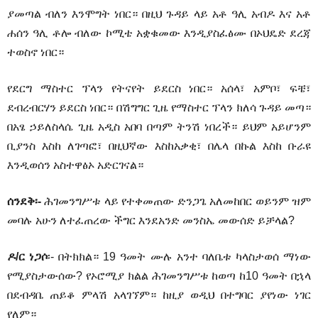
ያመጣል ብለን እንሞግት ነበር። በዚህ ጉዳይ ላይ አቶ ዓሊ አብዶ እና አቶ
ሐሰን ዓሊ ቶሎ ብለው ኮሚቴ አቋቁመው እንዲያስፈፅሙ በኦህዴድ ደረጃ
ተወስኖ ነበር።
የደርግ ማስተር ፕላን የትናየት ይደርስ ነበር። አሰላ፣ አምቦ፣ ፍቼ፣
ደብረብርሃን ይደርስ ነበር። በሽግግር ጊዜ የማስተር ፕላን ክለሳ ጉዳይ መጣ።
በአፄ ኃይለስላሴ ጊዜ አዲስ አበባ በጣም ትንሽ ነበረች። ይህም አይሆንም
ቢያንስ እስከ ለገጣፎ፣ በዚህኛው እስከአቃቂ፣ በሌላ በኩል እስከ ቡራዩ
እንዲወሰን አስተዋፅኦ አድርገናል።
ሰንደቅ፡-
ሕገመንግሥቱ ላይ የተቀመጠው ድንጋጌ አለመከበር ወይንም ዝም
መባሉ አሁን ለተፈጠረው ችግር እንደአንድ መንስኤ መውሰድ ይቻላል?
ዶ/ር ነጋሶ
፡- በትክክል። 19 ዓመት ሙሉ አንተ ባለቤቱ ካላስታወሰ ማነው
የሚያስታውሰው? የኦሮሚያ ክልል ሕገመንግሥቱ ከወጣ ከ10 ዓመት በኋላ
በደብዳቤ ጠይቆ ምላሽ አላገኘም። ከዚያ ወዲህ በተግባር ያየነው ነገር
የለም።