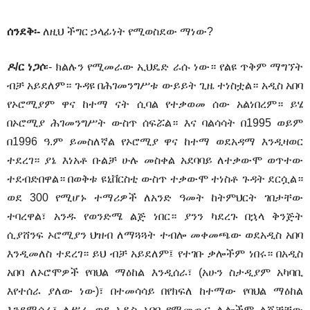
ሰንደቅ፡-
ለዚህ ችግር ኃላፊነት የሚወስደው ማነው?
ዶ/ር ነጋሶ
፡- ክልሉን የሚመራው ኢህዴድ ራሱ ነው። የልዩ ጥቅም ማግኘት
ብቻ አይደለም። ጉዳዩ በሕገመንግሥቱ ውይይት ጊዜ ተነስቷል። አዲስ አበባ
የኦሮሚያም ዋና ከተማ ናት ሲባል የተቃወመ ሰው አልነበረም። ይሄ
በኦሮሚያ ሕገመንግሥት ውስጥ ሰፍሯል። እና ባልሳሳት በ1995 ወይም
በ1996 ዓ.ም ይመስለኛል የኦሮሚያ ዋና ከተማ ወደአዳማ እንዲዛወር
ተደረገ። ያኔ እነአቶ ቡልቻ ሁሉ መስቀል አደባባይ ለተቃውሞ ወጥተው
ተደብድበዋል። በወቅቱ ዩኒቨርስቲ ውስጥ ተቃውሞ ተነስቶ ጉዳት ደርሷል።
ወደ 300 የሚሆኑ ተማሪዎች ለአንድ ዓመት ከትምህርት ገበታቸው
ተባረዋል፣ አንዱ የወንድሜ ልጅ ነበር። ያንን ካደረጉ በኋላ ቅንጅት
ሲያሸንፍ ኦሮሚያን ህዝብ ለማጓጓት ተብሎ መቀመጫው ወደአዲስ አበባ
እንዲመለስ ተደረገ። ይህ ብቻ አይደለም፤ የተገቡ ቃሎችም ነበሩ። በአዲስ
አበባ ለኦሮሞዎች የባህል ማዕከል እንዲሰራ፣ (አሁን ስታዲያም አካባቢ
እየተሰራ ያለው ነው)፣ በተመሳሳይ በየክፍለ ከተማው የባህል ማዕከል
እንደሚሰራ፣ ለሥራ ወደ አዲስ አበባ የሚመጡና ሌሎችም ልጆቻቸው