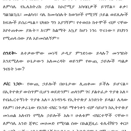
ለምሳሌ የኤሌክትሪክ ኃይል ከኦሮሚያ አካባቢዎች ይገኛል። ቆቃ፣
ግልገልጊቤ፣ መልካሳ፣ ባሌ ከመሳሰሉት ከወንዞች የሚገኝ ኃይል ወደሌሎች
ክፍሎች ይሰራጫል። ህዝቡ ግን አያገኝም፣ የተወሰኑ ከተሞች ብቻ ናቸው
እየተጠቀሙ ያሉት። እናም ከልማት አኳያ ከሆነ ነገሩ ጥሩነው። ይህንን
የሚጠላ ሰው ያለ አይመስለኝም።
ሰንደቅ፡-
ለተቃውሞው መነሻ ታዲያ ምንድነው ይላሉ? መንግስት
እንደሚለው ሁኔታውን አለመረዳት ወይንም የውጪ ኃይሎች ጣልቃ
ገብነት ነው?
ዶ/ር ነጋሶ
፡- የውጪ ኃይሎች በሁኔታው ሊጠቀሙ ይችሉ ይሆናል።
በኢትዮጵያ ውስጥም ቢሆን ወደድንም፣ ጠላንም ገና ያልተፈታ ጥያቄ አለ።
የብሔርተኝነት ጥያቄ አለ። አንዳንዱ የኢትዮጵያ አንድነት ይላል፣ ሌላው
የለም፣ በተቃራኒው የአንድ ብሄር ጉዳይ ማቀንቀን ብቻ ሳይሆን ከኢትዮጵያ
መነጠል አለብን የሚሉ ኃይሎች አሉ። ሁለቱም ብሄርተኞች ናቸው።
ለምሳሌ አንድ ጃዋር መሀመድ የሚባል ሰው በአልጀዚራ ቴሌቭዥን ቀርቦ