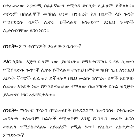
በተፈጠረው አጋጣሚ ሰልፈኛውን የሚጎዳ ድርጊት ሊፈፀም ይችላልና።
ወይንም በሰልፈኞች መካከል ሆነው በንብረት እና በሰዎች ላይ ጉዳት
የሚያደርሱ ሰዎች ሊኖሩ ይችላሉና አስቀድሞ እነዚህ ጉዳዮች
ሊታሰብባቸው ይገባ ነበር።
ሰንደቅ፡-
ምን ተሰማዎት ሁኔታውን ሲሰሙ?
ዶ/ር ነጋሶ
፡- እጅግ በጣም ነው ያዘንኩት። የማስተርፕላኑ ጉዳይ ሲመጣ
የሚያናድዱ ጉዳዮች ሊኖሩ ይችላሉ። ተናደህ በምትወጣበት ጊዜ እንደዚህ
አይነት ችግሮች ሊፈጠሩ ይችላሉ። በዚህ መልኩ በስሜት ሰዎች አደባባይ
ሲወጡ እንዴት ነው የምንቆጣጠረው የሚለው በመንግስት በኩል ዝግጅት
ያለመኖር ነገር አይቼበታለሁ።
ሰንደቅ፡-
ማስተር ፕላኑን በሚመለከት በተደጋጋሚ ከመንግስት የተሰጠው
መግለጫ ሁለቱንም ክልሎች የሚጠቅም እንጂ የአንዱን መሬት ቆርሶ
ወደሌላ የሚያስተላልፍ አይደለም የሚል ነው፣ የእርስዎ አስተያየት
ምንድነው?