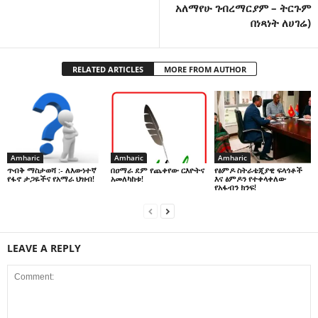
አለማየሁ ገብረማርያም – ትርጉም
በነጻነት ለሀገሬ)
RELATED ARTICLES
MORE FROM AUTHOR
Amharic
Amharic
Amharic
በዐማራ ደም የጨቀየው ርእዮትና
የፅምዶ ስትራቴጂያዊ ፍላጎቶች
ጥብቅ ማስታወሻ :- ለእውነተኛ
አመለካከቱ!
እና ፅምዶን የተቀላቀለው
የፋኖ ታጋዬችና የአማራ ህዝብ!
የአፋብን ክንፍ!
LEAVE A REPLY