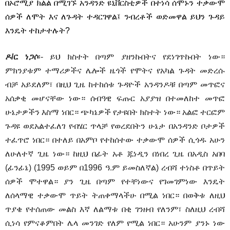
በኦሮሚያ ክልል በሚገኙ አንዳንድ ዩኒቨርስቲዎች በተነሳ ሰሞኑን ተቃውሞ
ሰዎች ለሞት እና ለጉዳት ተዳርገዋል፤ ንብረቶች ወድመዋል ይህን ጉዳይ
እንዴት ተከታተሉት?
ዶ/ር ነጋሶ
፡- ይህ ክስተት በጣም ያዘንኩበትና የደነገጥኩበት ነው።
ምክንያቱም ተማሪዎችና ሌሎች ዜጎች የሞትና የአካል ጉዳት መድረሱ
ብቻ አይደለም፣ በዚህ ጊዜ ከተከሰቱ ጉዳዮች አንዳንዶቹ በጣም መጥፎና
አሰቃቂ መሆናቸው ነው። ሰብዓዊ ፍጡር አያያዝ በተመለከተ መጥፎ
ሁኔታዎችን እስማ ነበር። ጭካኔዎች የታዩበት ክስተት ነው። አልፎ ተርፎም
ጉዳዩ ወደአልተፈለገ የብሄር ጥላቻ የወረደበትን ሁኔታ በአንዳንድ ቦታዎች
ተፈጥሮ ነበር። በተለይ በአምቦ የተከሰተው ተቃውሞ ሰዎች ሲጎዱ አሁን
ለሁለተኛ ጊዜ ነው። ከዚህ በፊት አቶ ጁነዲን በነበረ ጊዜ በአዲስ አበባ
(ፊንፊኔ) (1995 ወይም በ1996 ዓ.ም ይመስለኛል) ረብሻ ተነስቶ በጥይት
ሰዎች ሞተዋል። ያን ጊዜ በጣም የተቸነውና የገመገምነው እንዴት
ለሰላማዊ ተቃውሞ ጥይት ትጠቀማላችሁ በሚል ነበር። በወቅቱ ለዚህ
ጥያቄ የተሰጠው መልስ እኛ ለልማቱ በቂ ገንዘብ የለንም፣ ስለዚህ ረብሻ
ሲነሳ የምናቆምበት ሌላ መንገድ የለም የሚል ነበር። አሁንም ያንኑ ነው