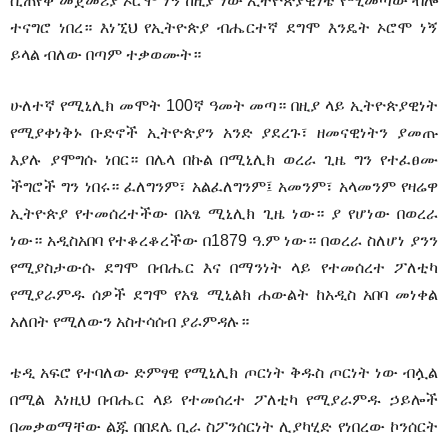
ሲጠየቅ መጀመሪያ ኦሮሞ ነኝ ከዚያ ነው ኢትዮጵያዊነቴ የሚመጣው ብሎ
ተናግሮ ነበረ። እነኚህ የኢትዮጵያ ብሔርተኛ ደግሞ እንዴት ኦሮሞ ነኝ
ይላል ብለው በጣም ተቃወሙት።
ሁለተኛ የሚኒሊክ መሞት 100ኛ ዓመት መጣ። በዚያ ላይ ኢትዮጵያዊነት
የሚያቀነቅኑ ቡድኖች ኢትዮጵያን አንድ ያደረጉ፣ ዘመናዊነትን ያመጡ
እያሉ ያሞግሱ ነበር። በሌላ በኩል በሚኒሊክ ወረራ ጊዜ ግን የተፈፀሙ
ችግሮች ግን ነበሩ። ፈለግንም፣ አልፈለግንም፤ አመንም፣ አላመንም የዛሬዋ
ኢትዮጵያ የተመሰረተችው በአፄ ሚኒሊክ ጊዜ ነው። ያ የሆነው በወረራ
ነው። አዲስአበባ የተቆረቆረችው በ1879 ዓ.ም ነው። በወረራ ስለሆነ ያንን
የሚያስታውሱ ደግሞ በብሔር እና በማንነት ላይ የተመሰረተ ፖለቲካ
የሚያራምዱ ሰዎች ደግሞ የአፄ ሚኒልክ ሐውልት ከአዲስ አበባ መነቀል
አለበት የሚለውን አስተሳሰብ ያራምዳሉ።
ቴዲ አፍሮ የተባለው ድምፃዊ የሚኒሊክ ጦርነት ቅዱስ ጦርነት ነው ብሏል
በሚል እነዚህ በብሔር ላይ የተመሰረተ ፖለቲካ የሚያራምዱ ኃይሎች
በመቃወማቸው ልጁ በበደሌ ቢራ ስፖንሰርነት ሊያካሂድ የነበረው ኮንሰርት