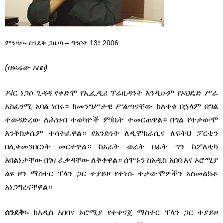
ምንጭ፡- ሰንደቅ ጋዜጣ – ግንቦት 13፣ 2006
(በፍሬው አበበ)
ዶ/ር ነጋሶ ጊዳዳ የቀድሞ የኢፌዲሪ ፕሬዚዳንት እንዲሁም የኦህዴድ ሥራ
አስፈፃሚ አባል ነበሩ። ከመንግሥታዊ ሥልጣናቸው ከለቀቁ በኋላም በግል
ተወዳድረው ለሕዝብ ተወካዮች ም/ቤት ተመርጠዋል። በግል የተቃውሞ
እንቅስቃሴም ተሳትፈዋል። የአንድነት ለዲሞክራሲና ለፍትህ ፓርቲን
በሊቀመንበርነት መርተዋል። ከአራት ወራት በፊት ግን ከፖለቲካ
አባልነታቸው በገዛ ፈቃዳቸው ለቅቀዋል። ሰሞኑን ከአዲስ አበባ እና ኦሮሚያ
ልዩ ዞን ማስተር ፕላን ጋር ተያይዞ የተነሱ ተቃውሞዎችን አስመልክቶ
አነጋግረናቸዋል።
ሰንደቅ፡-
ከአዲስ አበባና ኦሮሚያ የተቀናጀ ማስተር ፕላን ጋር ተያይዞ