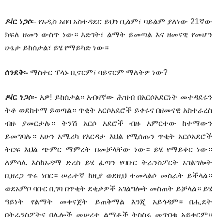
ዶ/ር ነጋሶ
፡- የአዲስ አበባ አስተዳደር ይህን ቢልም፣ ባይልም ያለነው 21ኛው
ክፍለ ዘመን ውስጥ ነው። እድገት፣ ልማት ይመጣል እና ዘመናዊ የመሆን
ሁኔታ ይከሰታል፣ ይሄ የማይካድ ነው።
ሰንደቅ፡-
ማስተር ፕላኑ ቢኖርም፣ ባይኖርም ማለትዎ ነው?
ዶ/ር ነጋሶ
፡- አዎ! ይከሰታል። አብዛኛው ሕዝብ በአርሶአደርነት መተዳደሩን
ትቶ ወደከተማ ይወጣል። ጥቂት አርሶአደሮች ይቀሩና በዘመናዊ አስተራረስ
ብዙ ያመርታሉ። ትንሽ አርሶ አደሮች ብዙ አምርተው ከተማውን
ይመግባሉ። አሁን አሜሪካ የእርዳታ እህል የሚሰጡን ጥቂት አርሶአደሮች
ትርፍ እህል ጭምር ማምረት በመቻላቸው ነው። ይሄ የማይቀር ነው።
ለምሳሌ እስከአዳማ ድረስ ይሄ ፈጣን የባቡር ትራንስፖርት አገልግሎት
ቢዘረጋ ጥሩ ነበር። ሠራተኛ ከዚያ ወደዚህ ተመላልሶ መስራት ይችላል።
ወደአምቦ ባቡር ቢገባ በጥቂት ደቂቃዎች አገልግሎት መስጠት ይቻላል። ይሄ
ዓይነት የልማት መቀናጀት ይጠቅማል እንጂ አይጎዳም። በሒደት
በትራንስፖትና በሌሎች መሠረተ ልማቶች ትስስሩ መጥበቁ አይቀርም።