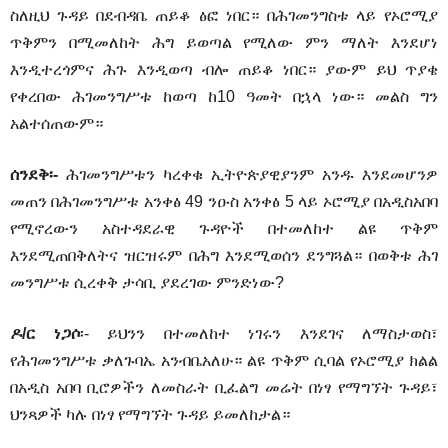
ስለዚህ ጉዳይ በደብዳቤ ጠይቆ ፅፎ ነበር። በሕገመንግስቱ ላይ የኦሮሚያ
ጥቅምን በሚመለከት ሕግ ይወጣል የሚለው ምን ማለት እንደሆነ
እንዲተረጎምና ሕጉ እንዲወጣ ብሎ ጠይቆ ነበር። ያውም ይህ ጥያቄ
የቀረበው ሕገመንግሥቱ ከወጣ ከ10 ዓመት በኋላ ነው። መልስ ግን
አልተሰጠውም።
ሰንደቅ፡-
ሕገመንግሥቱን ካረቀቁ ኢትዮጵያዊያንም አንዱ እንደመሆንዎ
መጠን በሕገመንግሥቱ አንቀፅ 49 ንዑስ አንቀፅ 5 ላይ ኦሮሚያ በአዲስአበባ
የሚኖረውን አስተዳደራዊ ጉዳዮች በተመለከተ ልዩ ጥቅም
እንደሚጠበቅለትና ዝርዝሩም በሕግ እንደሚወሰን ደንግጓል። በወቅቱ ሕገ
መንግሥቱ ሲረቀቅ ታሳቢ ያደረገው ምንድነው?
ዶ/ር ነጋሶ
፡- ይህንን በተመለከተ ነገሩን እንደገና ለማስታወስ፣
የሕገመንግሥቱ ቃለጉባኤ አንብቤአለሁ። ልዩ ጥቅም ሲባል የኦሮሚያ ክልል
በአዲስ አበባ ቢሮዎችን ለመስራት ቢፈልግ መሬት በነፃ የማግኘት ጉዳይ፣
ህንጻዎች ካሉ በነፃ የማግኘት ጉዳይ ይመለከታል።