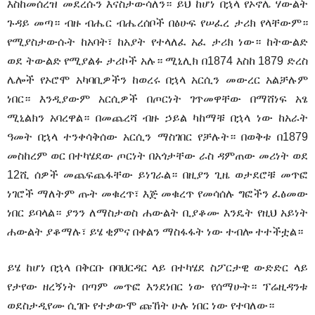
እስከመሰረዝ መደረሱን እናስታውሳለን። ይህ ከሆነ በኋላ የኦኖሌ ሃውልት
ጉዳይ መጣ። ብዙ ብሔር ብሔረሰቦች በፅሁፍ የሠፈረ ታሪክ የላቸውም።
የሚያስታውሱት ከአባት፣ ከአያት የተላለፈ አፈ ታሪክ ነው። ከትውልድ
ወደ ትውልድ የሚያልፉ ታሪኮች አሉ። ሚኒሊክ በ1874 እስከ 1879 ድረስ
ሌሎች የኦሮሞ አካባቢዎችን ከወረሩ በኋላ አርሲን መውረር አልቻሉም
ነበር። እንዲያውም አርሲዎች በጦርነት ገጥመዋቸው በማሸነፍ አፄ
ሚኒልክን አባረዋል። በመጨረሻ ብዙ ኃይል ካከማቹ በኋላ ነው ከአራት
ዓመት በኋላ ተንቀሳቅሰው አርሲን ማስገበር የቻሉት። በወቅቱ በ1879
መስከረም ወር በተካሄደው ጦርነት በአጎታቸው ራስ ዳምጠው መሪነት ወደ
12ሺ ሰዎች መጨፍጨፋቸው ይነገራል። በዚያን ጊዜ ወታደሮቹ መጥፎ
ነገሮች ማለትም ጡት መቁረጥ፣ እጅ መቁረጥ የመሳሰሉ ግፎችን ፈፅመው
ነበር ይባላል። ያንን ለማስታወስ ሐውልት ቢያቆሙ እንዴት የዚህ አይነት
ሐውልት ያቆማሉ፣ ይሄ ቂምና በቀልን ማስፋፋት ነው ተብሎ ተተችቷል።
ይሄ ከሆነ በኋላ በቅርቡ በባህርዳር ላይ በተካሄደ ስፖርታዊ ውድድር ላይ
የታየው ዘረኝነት በጣም መጥፎ እንደነበር ነው የሰማሁት። ፕሬዚዳንቱ
ወደስታዲየሙ ሲገቡ የተቃውሞ ጩኸት ሁሉ ነበር ነው የተባለው።