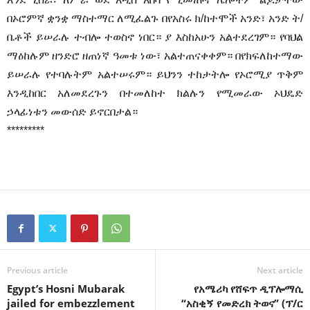
በኦሮምኛ ቋንቋ ማስተማር ለሚፈልጉ በየአስሩ ክ/ከተሞች አንድ፣ አንድ ት/
ቤቶች ይሠራሉ ተብሎ ተወስኖ ነበር። ያ እስከአሁን አልተደረገም። የባህል
ማዕከሉም ዘንድሮ ዘጠነኛ ዓመቱ ነው፣ አልተጠናቀቀም። በየክፍለከተማው
ይሠራሉ የተባሉትም አልተሠሩም። ይህንን ተከታትሎ የኦሮሚያ ጥቅም
እንዲከበር አለመደረጉን በተመለከተ ክልሉን የሚመራው ኦህዴድ
ኃላፊነቱን መውሰድ ይኖርበታል።
*********
Previous article
Next article
Egypt’s Hosni Mubarak
የአሜሪካ የሸፍጥ ዲፕሎማሲ
jailed for embezzlement
“አስቂኝ የመድረክ ትወና” (ፕ/ር